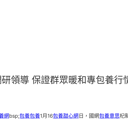
研領導 保證群眾暖和專包養行
養網
bsp;
包養
包養
1月16
包養甜心網
日，國網
包養意思
杞