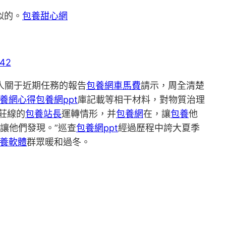
似的。
包養甜心網
人關于近期任務的報告
包養網車馬費
請示，周全清楚
養網心得
包養網ppt
庫記載等相干材料，對物質治理
莊線的
包養站長
運轉情形，并
包養網
在，讓
包養
他
讓他們發現。”巡查
包養網ppt
經過歷程中誇大夏季
養軟體
群眾暖和過冬。