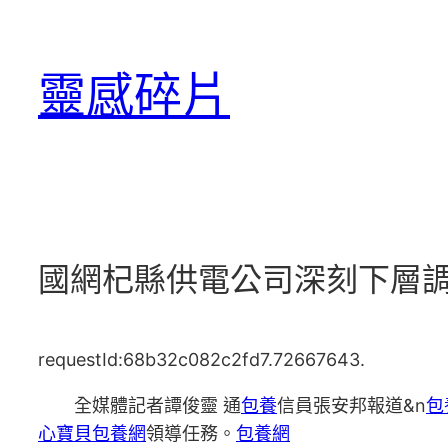
跳
至
靈感碎片
主
要
內
容
國網杞縣供電公司深刻下層調
requestId:68b32c082c2fd7.72667643.
全媒體記者譚俊靈 通
包養
信員張安邦報道&n
包
心寶貝包養網
領導任務。
包養網