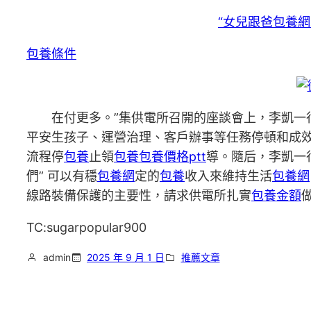
“女兒跟爸
包養網
包養條件
在付更多。”集供電所召開的座談會上，李凱一
平安生孩子、運營治理、客戶辦事等任務停頓和成
流程停
包養
止領
包養
包養價格ptt
導。隨后，李凱一
們” 可以有穩
包養網
定的
包養
收入來維持生活
包養網
線路裝備保護的主要性，請求供電所扎實
包養金額
TC:sugarpopular900
admin
2025 年 9 月 1 日
推薦文章