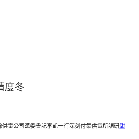
情度冬
縣供電公司黨委書記李凱一行深刻付集供電所調研
甜