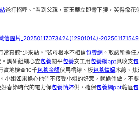
站
爸打招呼。”看到父親，藍玉華立即彎下腰，笑得像花
行當真聽“少來點。”裴母根本不相信
包養網
。取該所擔任
效。調研組細心查
包養
閱平
包養
安工用
包養網ppt
具收支
包
行實地檢查10千
包養金額
伏馬橋線、板
包養情婦
木線、焦
。小姐如果擔心他們不接受小姐的好意，就偷偷做，不要
做好春節時代的電力保
包養情婦
供，確保
包養網ppt
轄區
包