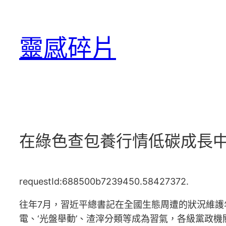
跳
至
靈感碎片
主
要
內
容
在綠色查包養行情低碳成長中
requestId:688500b7239450.58427372.
往年7月，習近平總書記在全國生態周遭的狀況維護
電、‘光盤舉動’、渣滓分類等成為習氣，各級黨政機