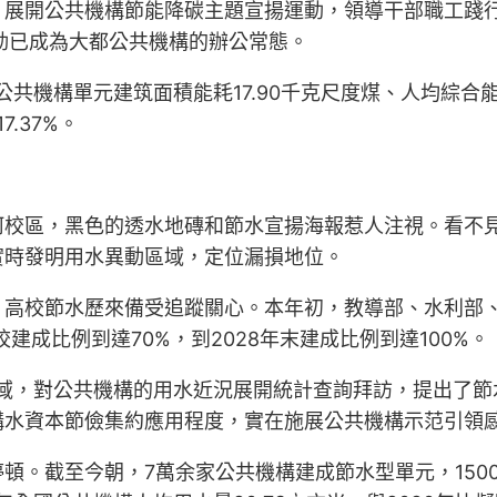
，展開公共機構節能降碳主題宣揚運動，領導干部職工踐
動已成為大都公共機構的辦公常態。
共機構單元建筑面積能耗17.90千克尺度煤、人均綜合能耗
7.37%。
河校區，黑色的透水地磚和節水宣揚海報惹人注視。看不
實時發明用水異動區域，定位漏損地位。
，高校節水歷來備受追蹤關心。本年初，教導部、水利部
高校建成比例到達70%，到2028年末建成比例到達100%。
地域，對公共機構的用水近況展開統計查詢拜訪，提出了
構水資本節儉集約應用程度，實在施展公共機構示范引領
頓。截至今朝，7萬余家公共機構建成節水型單元，150