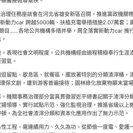
阡縣醫療教導幫扶。
用車治理任務座談會在河北省雄安新區召開，推進黨政機關帶
新動力car 跨越5000輛、扶植充電舉措措施2.07萬
電難題目……各地公共機構多措并舉，周全落實新動力car 
法。
儉，表現社會文明程度。公共機構經由過程積極奉行生涯
涯習氣。
的逗留點、歇息區、就餐區，擺放著特別的分類渣滓桶，
棄環保文創，遭到游客普遍接待；園林綠化放棄物顛末當場
影。機關事務治理部分當真貫徹習近平總書記關于渣滓分
揚領導、實行試點示范、強化監視治理，推進省級以上機
停頓，為全社會渣滓分類和資本化應用作出了無力示范。
系性工程，需連續用力、久久為功。從節儉一度電、愛護