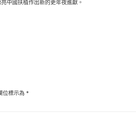
漂亮中國扶植作出新的更年夜進獻。
欄位標示為
*