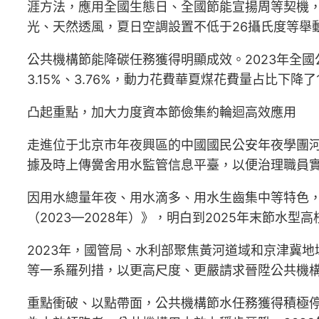
涯方法，應用全國生態日、全國節能宣揚周等契機
光、天然透風，夏日空調設置不低于26攝氏度等舉
公共機構節能降碳任務獲得明顯成效。2023年全國公
3.15%、3.76%，動力花費華夏煤花費量占比下降了1
凸起重點，加大力度資本節儉集約輪迴高效應用
走進位于北京市年夜興區的中國國民公安年夜學團
據及時上傳黌舍用水監管信息平臺，以便治理職員
因用水總量年夜、用水滴多、用水生齒集中等特色
（2023—2028年）》，明白到2025年末節水型
2023年，國管局、水利部聚焦黃河道域和京津冀
等一系羅列措，以更高尺度、更嚴請求晉陞公共機
重點衝破、以點帶面，公共機構節水任務獲得積極停