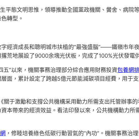
近生平態文明思惟，領導推動全國黨政機關、黌舍、病院
綠色轉型。
字經濟成長和聰明城市扶植的“最強盛腦”——鐵嶺市年
荒地展設了9000余塊光伏板，完成了100%光伏發電
四五”以來，機關事務治理部分綜合應用財務投資
包養網
層面，累計設定了跨越5億元節能減碳項目經費，用于支
發《關于激勵和支撐公共機構采用動力所需支出托管辦事
資本帶來的經濟效益。看法印發以來，公共機構動力所需
網
，修睦培養綠色低碳行動習氣的“內功”。機關事務治