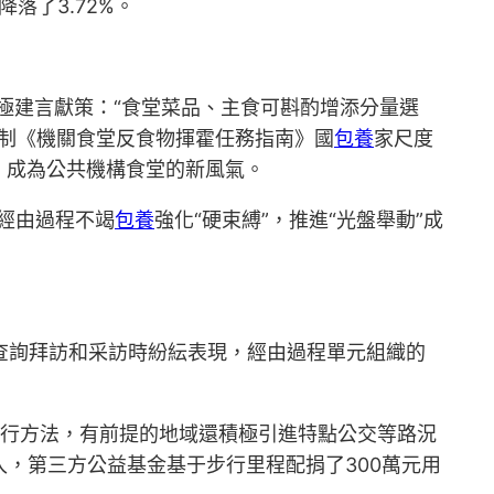
落了3.72%。
眾積極建言獻策：“食堂菜品、主食可斟酌增添分量選
編制《機關食堂反食物揮霍任務指南》國
包養
家尺度
，成為公共機構食堂的新風氣。
經由過程不竭
包養
強化“硬束縛”，推進“光盤舉動”成
卷查詢拜訪和采訪時紛紜表現，經由過程單元組織的
出行方法，有前提的地域還積極引進特點公交等路況
入，第三方公益基金基于步行里程配捐了300萬元用