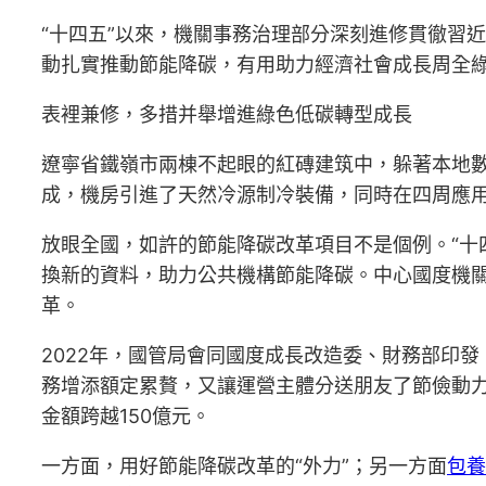
“十四五”以來，機關事務治理部分深刻進修貫徹習
動扎實推動節能降碳，有用助力經濟社會成長周全
表裡兼修，多措并舉增進綠色低碳轉型成長
遼寧省鐵嶺市兩棟不起眼的紅磚建筑中，躲著本地數
成，機房引進了天然冷源制冷裝備，同時在四周應用撂
放眼全國，如許的節能降碳改革項目不是個例。“十
換新的資料，助力公共機構節能降碳。中心國度機關
革。
2022年，國管局會同國度成長改造委、財務部印
務增添額定累贅，又讓運營主體分送朋友了節儉動力
金額跨越150億元。
一方面，用好節能降碳改革的“外力”；另一方面
包養