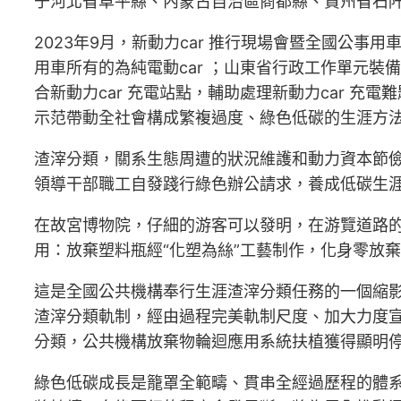
于河北省阜平縣、內蒙古自治區商都縣、貴州省石
2023年9月，新動力car 推行現場會暨全國公事
用車所有的為純電動car ；山東省行政工作單元裝備
合新動力car 充電站點，輔助處理新動力car 充
示范帶動全社會構成繁複過度、綠色低碳的生涯方
渣滓分類，關系生態周遭的狀況維護和動力資本節
領導干部職工自發踐行綠色辦公請求，養成低碳生
在故宮博物院，仔細的游客可以發明，在游覽道路
用：放棄塑料瓶經“化塑為絲”工藝制作，化身零放
這是全國公共機構奉行生涯渣滓分類任務的一個縮
渣滓分類軌制，經由過程完美軌制尺度、加大力度宣
分類，公共機構放棄物輪迴應用系統扶植獲得顯明
綠色低碳成長是籠罩全範疇、貫串全經過歷程的體