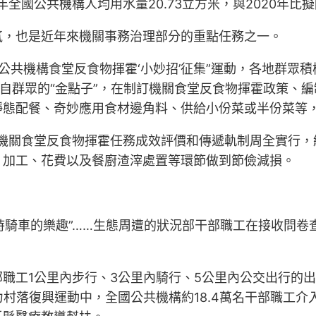
全國公共機構人均用水量20.73立方米，與2020年比擬降
氛，也是近年來機關事務治理部分的重點任務之一。
開“公共機構食堂反食物揮霍‘小妙招’征集”運動，各地群
來自群眾的“金點子”，在制訂機關食堂反食物揮霍政策、
靜態配餐、奇妙應用食材邊角料、供給小份菜或半份菜等
機關食堂反食物揮霍任務成效評價和傳遞軌制周全實行，
、加工、花費以及餐廚渣滓處置等環節做到節儉減損。
年時騎車的樂趣”……生態周遭的狀況部干部職工在接收問
職工1公里內步行、3公里內騎行、5公里內公交出行的
力村落復興運動中，全國公共機構約18.4萬名干部職工介