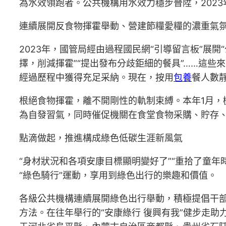
為水效領跑者。公共機構用水效力穩步晉陞，2023年
連續展開反食物揮霍舉動、營建節糧愛糧的濃重氣
2023年，國管局經由過程國民網“引導留言板”展
擇，削減揮霍”“提出發布分歧鉅細的餐具”……這些
經過歷程中獲得充足采納。現在，按用
包養
餐人數
根絕食物揮霍，離不開剛性的軌制束縛。本年1月，
為自發習氣，同時催促機關在食堂食物采購、貯存
點滴做起，推進構成綠色低碳生涯新風氣
“身材狀況和各項安康目標顯明變好了”“重拾了童
“綠色騎行”運動，享用到綠色出行的樂趣和價值。
各級公共機構連續展開綠色出行舉動，積極提倡干部
方法。在往年舉行的“安康綠行 復興有我”健步走助