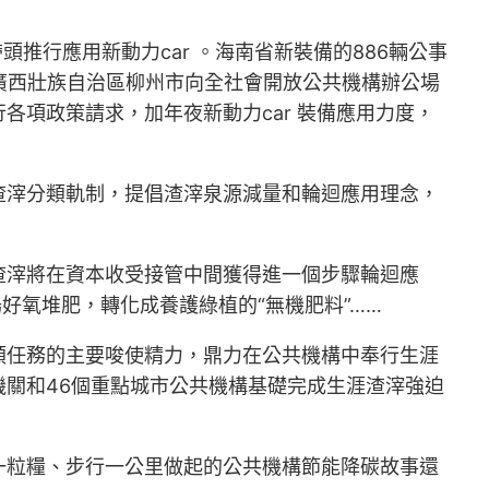
頭推行應用新動力car 。海南省新裝備的886輛公事
套；廣西壯族自治區柳州市向全社會開放公共機構辦公場
推行各項政策請求，加年夜新動力car 裝備應用力度，
渣滓分類軌制，提倡渣滓泉源減量和輪迴應用理念，
渣滓將在資本收受接管中間獲得進一個步驟輪迴應
好氧堆肥，轉化成養護綠植的“無機肥料”……
類任務的主要唆使精力，鼎力在公共機構中奉行生涯
關和46個重點城市公共機構基礎完成生涯渣滓強迫
一粒糧、步行一公里做起的公共機構節能降碳故事還