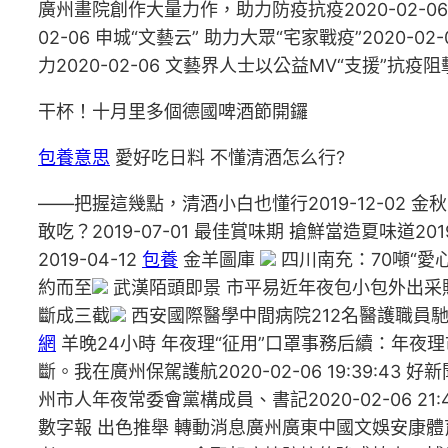
廣州畫院創作大量力作，助力防疫抗疫2020-02-06 
02-06 申城“文藝云” 助力大眾“宅家戰疫”2020
力2020-02-06 文藝界人士以公益MV“支援”抗疫阻擊
干杯！十月里多個德國啤酒節開鑼
包養意思
愛好吃日料 不懂清酒怎么行?
——把握這幾點，清酒小白也懂行2019-12-02 金秋
敢吃？2019-07-01 最佳賞味期 搶鮮當造夏味道201
2019-04-12
包養
金羊圖庫
四川南充：70噸“愛
約而至
武漢陌頭即景 市平易近年夜包小包外出采
斷成三截
西安國際醫學中間病院212名醫護職員
網
羊晚24小時 年夜理“征用”口罩事務后續：年夜理市
斷。我在廣州保駕護航2020-02-06 19:39:4
州市人年夜常委會黨構成員、書記2020-02-06 21:
數字報 出色推舉 轉動消息廣州廣東中國文娛安康體育