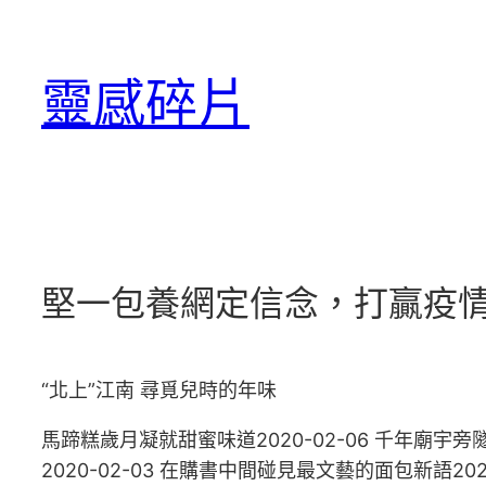
跳
至
靈感碎片
主
要
內
容
堅一包養網定信念，打贏疫
“北上”江南 尋覓兒時的年味
馬蹄糕歲月凝就甜蜜味道2020-02-06 千年廟宇旁
2020-02-03 在購書中間碰見最文藝的面包新語20