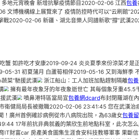
多地元宵晚會 新增抗擊疫情節目2020-02-06 江西
包養
-02-06 文博機構線上展覽來了 疫情防控時代可以“云刷館”2
戰2020-02-06 新疆、湖北音樂人同譜新歌“撐”武漢202
吃蟹 如許吃才安康2019-09-24 炎炎夏季來份涼菜才是正
9-05-31 初夏蒲月 白蘆筍相伴2019-05-16 又到海鮮
心蔬菜”馳援武漢
浙江船山：工人加班加點趕制隔離
包養
購
擁有最年夜象牙的年夜象逝世亡 其每個象牙重45.5
馳援武漢
噴鼻港特區當局宣
包養網dcard
布封閉羅湖在
衛健局局長被撤職2020-02-06 23:41:45 您
3 好新聞！廣州首例確診病例從市八病院出院，為63歲女
包養留
49:44 17年前抗非典就義的葉欣生前地點科室，此次怎么應對疫
IT財富car 房產美食圖集生涯食安科技教導軍事 果斷