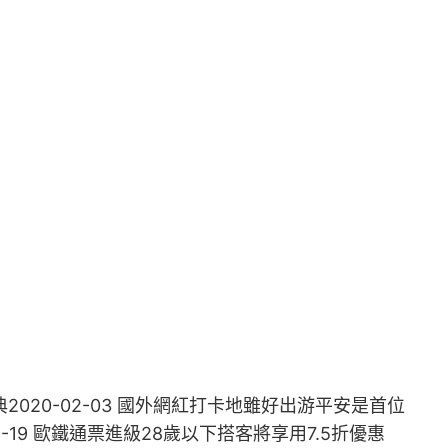
典2020-02-03 國外網紅打卡地雖好出游平安是首位
1-19 歐鐵通票進級28歲以下搭客將享用7.5折優惠