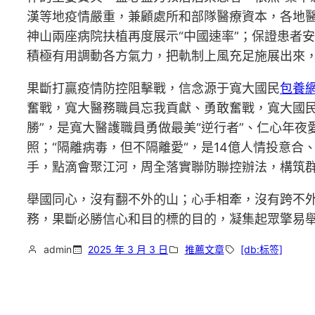
漢等地疫情嚴重，兼顧處所和部隊醫療資本，各地
神山兩座病院扶植再度展示“中國速率”；保證患者
積極有用調動各方氣力，把軌制上風充足施展出來
果斷打贏疫情防控阻擊戰，信念源于寬大國民
包養
奮戰，寬大醫務職員忘我貢獻、勇敢奮戰，寬大國
勝”，是寬大醫護職員勇做最美“逆行者”、仁心年
照；“隔離病毒，但不隔離愛“，是14億人情投意
手，點滴會聚江河，周全落實聯防聯控辦法，構筑
舉國同心，沒有翻不外的山；心手相牽，沒有跨不
務，果斷必勝信心和目的標的目的，凝集起眾擎易
admin
2025 年 3 月 3 日
推薦文章
[db:标签]