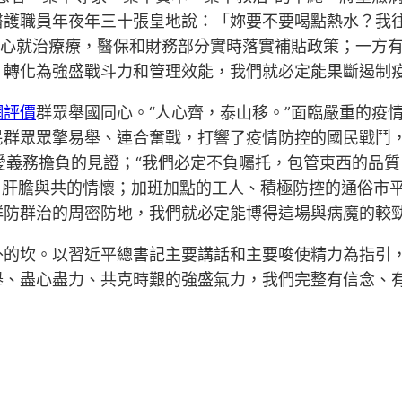
醫護職員年夜年三十張皇地說：「妳要不要喝點熱水？我
安心就治療療，醫保和財務部分實時落實補貼政策；一方
，轉化為強盛戰斗力和管理效能，我們就必定能果斷遏制
網評價
群眾舉國同心。“人心齊，泰山移。”面臨嚴重的疫
民群眾眾擎易舉、連合奮戰，打響了疫情防控的國民戰鬥，
夜愛義務擔負的見證；“我們必定不負囑托，包管東西的品
合、肝膽與共的情懷；加班加點的工人、積極防控的通俗市
群防群治的周密防地，我們就必定能博得這場與病魔的較
外的坎。以習近平總書記主要講話和主要唆使精力為指引
舉、盡心盡力、共克時艱的強盛氣力，我們完整有信念、