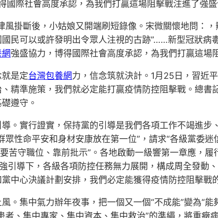
力，博得國際社會高度承認，為我們打贏這場阻擊戰注進了強盛
律風掛斷後，小姑娘又開端刷短錄像。宋微關懷地問：，
國民可以或許發明出令眾人注視的古跡”……新型冠狀病
養網
強盛協力，博得國際社會高度承認，為我們打贏這場
念就是定
台灣包養網
力，信念筑就決計。1月25日，習近
治、精準施策，我們就必定能打贏疫情防控阻擊戰。總書
基礎遵守。
引導。實行證實，保持黨的引導是我們各項工作不竭進步
群眾性命平安和身材安康放在第一位”，請求“各級黨委
要苦守職位、靠前批示”。各地啟動一級響第一章應，履行
剛強引導下，各級各項防控任務無力展開，構成周全發動
和黨中心決議計劃安排，我們必定能獲得疫情防控阻擊戰
風。集中氣力辦年夜事，把一個又一個“不成能”變為“能
患者、集中專家、集中資本、集中救治”的準繩，將重癥