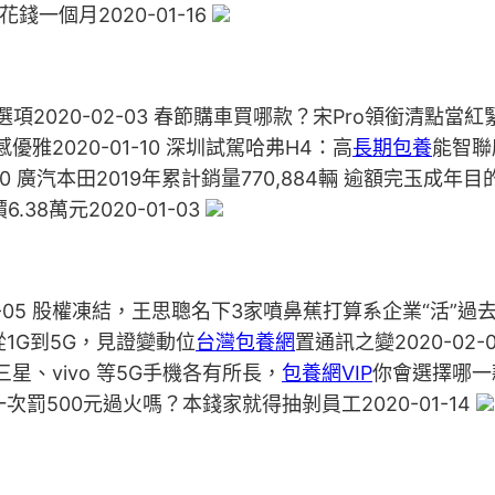
錢一個月2020-01-16
選項2020-02-03 春節購車買哪款？宋Pro領銜清點當紅
動感優雅2020-01-10 深圳試駕哈弗H4：高
長期包養
能智聯座
-10 廣汽本田2019年累計銷量770,884輛 逾額完玉成年
6.38萬元2020-01-03
-05 股權凍結，王思聰名下3家噴鼻蕉打算系企業“活”過去了2
 從1G到5G，見證變動位
台灣包養網
置通訊之變2020-0
、三星、vivo 等5G手機各有所長，
包養網VIP
你會選擇哪一款
遲到一次罰500元過火嗎？本錢家就得抽剝員工2020-01-14