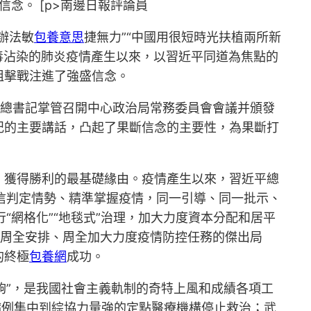
信念。 [p>南邊日報評論員
辦法敏
包養意思
捷無力”“中國用很短時光扶植兩所新
毒沾染的肺炎疫情產生以來，以習近平同道為焦點的
阻擊戰注進了強盛信念。
平總書記掌管召開中心政治局常務委員會會議并頒發
記的主要講話，凸起了果斷信念的主要性，為果斷打
、獲得勝利的最基礎緣由。疫情產生以來，習近平總
迷信判定情勢、精準掌握疫情，同一引導、同一批示、
“網格化”“地毯式”治理，加大力度資本分配和居平
、周全安排、周全加大力度疫情防控任務的傑出局
的終極
包養網
成功。
夠”，是我國社會主義軌制的奇特上風和成績各項工
病例集中到綜協力量強的定點醫療機構停止救治；武