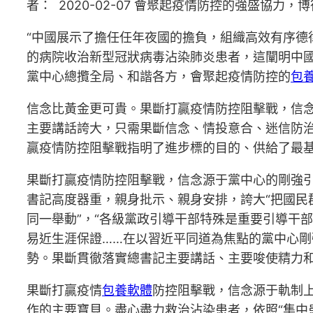
者： 2020-02-07 會聚起疫情防控的強盛協
“中國展示了擔任任年夜國的擔負，組織高效有序德
的病院收治新型冠狀病毒沾染肺炎患者，這闡明中國
黨中心總攬全局、和諧各方，會聚起疫情防控的
包
信念比黃金更可貴。果斷打贏疫情防控阻擊戰，信
主要講話誇大，只需果斷信念、情投意合、迷信防
贏疫情防控阻擊戰指明了進步標的目的、供給了最
果斷打贏疫情防控阻擊戰，信念源于黨中心的剛強
書記高度器重，親身批示、親身安排，誇大“把國民
同一舉動”，“各級黨政引導干部特殊是重要引導干部
易近生涯保證……在以習近平同道為焦點的黨中心
勢。果斷貫徹落實總書記主要講話、主要唆使精力
果斷打贏疫情
包養軟體
防控阻擊戰，信念源于軌制上
作的主要寶貝。盡心盡力救治沾染患者，依照“集中