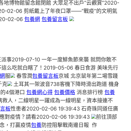
各地博物館留念館閉館 大眾足不出戶“云觀賞”2020-
020-02-06 剪紙戴上了年夜口罩——“戰疫”的文明氣
0-02-06
包養網
包養留言板
派事2019-07-10 一年一度鯡魚節來襲 就問你敢不
季 不這么吃就白瞎了！2019-05-06 春日食游 美味先行
網
服
春雪潤
包養留言板
京城 北京鼠年第二場雪踐
千克
土耳其一架波音738客機下降時滑出跑道 機身
內的4個港口
包養網心得
包養價格
消息排行榜
包養
在武漢治病救人，二線明星一躍成為一線明星，資本接連不
言板
性患者2020-02-06 19:39:43 石奇珠同道任廣
情？請看2020-02-06 19:39:43
前往頂部
信念，打贏疫情
包養
防控阻擊戰南邊日報 作