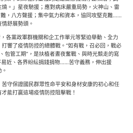
往燒。」星夜馳援；應對病床嚴重局勢，火神山、雷
有難，八方聲援；集中氣力和資本，協同攻堅克難……
疫情舒展勢頭。
情，各黨政軍群機關和企工作單元等緊迫舉動、全力
打響了疫情防控的總體戰。“如有戰，召必回，戰必
質、包管工期”，是扶植者晝夜奮戰、與時光競走的寫
平易近、各界紛紜捐錢捐物……苦守義務，伸出援
勁。
，苦守保證國民群眾性命平安和身材安康的初心和任
有才能打贏這場疫情防控阻擊戰！