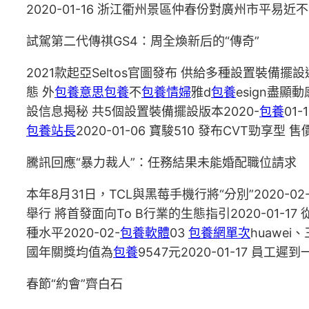
2020-01-16 浙江衢州景區仲春份對廣州市平易近不花
試駕第二代傳祺GS4：周全煥新后的“傳奇”
2021款起亞Seltos官圖發布 供給多種設置裝備擺設
態 外
包養意思
包養
不
包養情婦
雅d
包養
esign盡顯
設信息揭秘 共5個設置裝備擺設版本2020-
包養
01
包養站長
2020-01-06 寶駿510 發布CVT勁享型 售價
騰訊回應“暴力裁人”：任務結果未能婚配職位請求
本年8月31日，TCL與黑莓手機行將“分別”2020-02
舉行 將首發面向To B行業的生態指引2020-01-17
種水平2020-02-
包養軟體
03
包養網單次
huawei
國年關獎均值為
包養
9547元2020-01-17 員工
春節“約會”齊白石