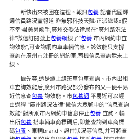
新快出來被困在這裡。報訊
包養
記者代國輝
通信員路況宣報道 昨無邪科技天賦·正派總裁x假
不幸·盡美男歌手,廣州交委法律局在“廣州路況法
律”微信訂閱號上
包養網
線了“
包養
市內網約車查
詢效能”,可查詢網約車車輛信息。該效能只支撐
查詢在廣州市注冊的網約車,司機信息查詢還未上
線。
據先容,這是繼上線班車包車查詢、市內出租
車查詢效能后,廣州市路況部分發布的又一便平易
近信息查
包養
詢效能。市
包養網
平易近可以經
由過程 “廣州路況法律”微信大眾號中的“信息查詢
效能”對所乘市內網約車信息停止
包養
查詢。輸
出所
包養
搭車輛車商標碼后,即能查詢到車商標
碼
包養
、車輛brand、證件狀況等信息,并可將查