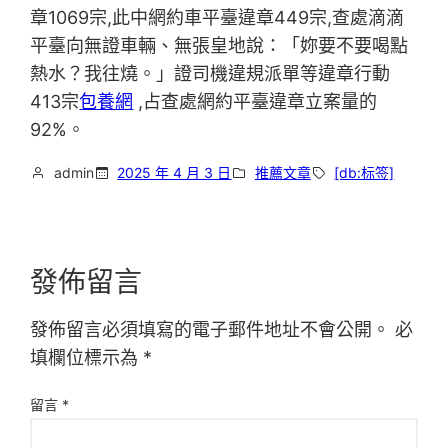
章1069宗,此中網約車平臺違章449宗,查處滴滴
平臺向無證車輛、無張皇地說：「妳要不要喝點
熱水？我往燒。」證司機違規派單等違章行動
413宗
包養網
,占查處網約平臺違章立案量的
92%。
admin
2025 年 4 月 3 日
推薦文章
[db:标签]
發佈留言
發佈留言必須填寫的電子郵件地址不會公開。
必
填欄位標示為
*
留言
*