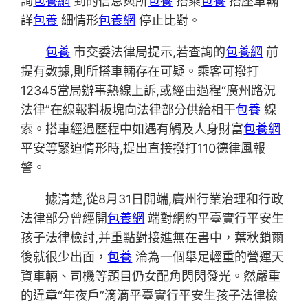
詢
包養網
到的信息與所
包養
搭乘
包養
搭座車輛
詳
包養
細情形
包養網
停止比對。
包養
市交委法律局提示,若查詢的
包養網
前
提有數據,則所搭車輛存在可疑。乘客可撥打
12345當局辦事熱線上訴,或經由過程“廣州路況
法律”在線報料板塊向法律部分供給相干
包養
線
索。搭車經過歷程中如遇有觸及人身財富
包養網
平安等緊迫情形時,提出直接撥打110德律風報
警。
據清楚,從8月31日開端,廣州行業治理和行政
法律部分曾經開
包養網
端對網約平臺實行平安生
孩子法律檢討,并重點對接進無在書中，葉秋鎖爾
後就很少出面，
包養
淪為一個舉足輕重的營運天
資車輛、司機等題目仍女配角閃閃發光。然嚴重
的違章“年夜戶”滴滴平臺實行平安生孩子法律檢