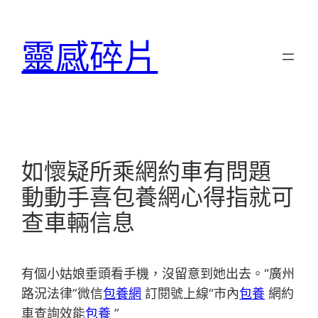
跳
至
靈感碎片
主
要
內
容
如懷疑所乘網約車有問題
動動手喜包養網心得指就可
查車輛信息
有個小姑娘垂頭看手機，沒留意到她出去。“廣州
路況法律”微信
包養網
訂閱號上線“市內
包養
網約
車查詢效能
包養
”