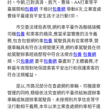
討。今朝,已對滴滴、首汽、曹操、AA打車等平
臺展開相
包養網
干檢討
包養網
舉動8次,立案查處
曹操平臺違背平安生孩子法行動1宗。
市交委法律局表現,網約車平臺作為聯絡接觸
司機
包養
和乘客的橋梁,應當承當響應的法令義
務,包含包管網約車
包養
駕駛員具有從業標準,營
運車輛具有符合法規營運天資,網約車駕駛員在供
給駕駛辦事經過歷程中符合法規合
包養
包養網
規。只
包養網
要平
包養網
臺盡到了主體義務,才
幹最年夜限制地保證乘客平安出行和保護乘客的
符合法規權益。
是以,市路況部分在查處網約車輛、司機違章
營運的同時,積極依法究查網約平臺供給無證辦事
車輛或無證辦事駕駛員、未按規則共享信息等守
法行動相干義務,本年以來立案查處網約車相干違