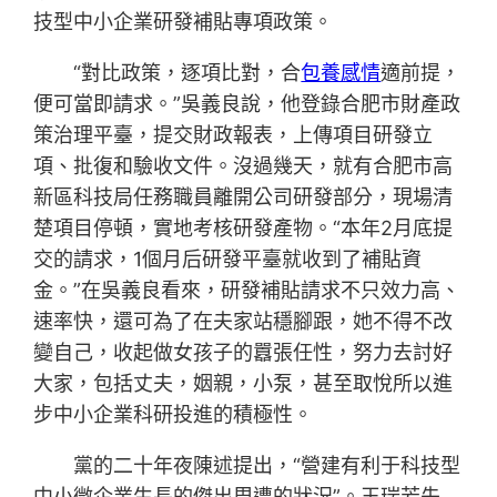
技型中小企業研發補貼專項政策。
“對比政策，逐項比對，合
包養感情
適前提，
便可當即請求。”吳義良說，他登錄合肥市財產政
策治理平臺，提交財政報表，上傳項目研發立
項、批復和驗收文件。沒過幾天，就有合肥市高
新區科技局任務職員離開公司研發部分，現場清
楚項目停頓，實地考核研發產物。“本年2月底提
交的請求，1個月后研發平臺就收到了補貼資
金。”在吳義良看來，研發補貼請求不只效力高、
速率快，還可為了在夫家站穩腳跟，她不得不改
變自己，收起做女孩子的囂張任性，努力去討好
大家，包括丈夫，姻親，小泵，甚至取悅所以進
步中小企業科研投進的積極性。
黨的二十年夜陳述提出，“營建有利于科技型
中小微企業生長的傑出周遭的狀況”。王瑞芳先