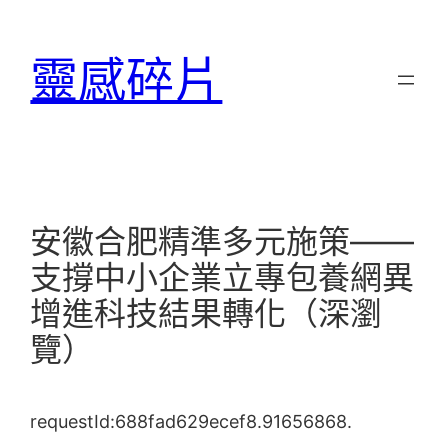
跳
至
靈感碎片
主
要
內
容
安徽合肥精準多元施策——
支撐中小企業立專包養網異
增進科技結果轉化（深瀏
覽）
requestId:688fad629ecef8.91656868.