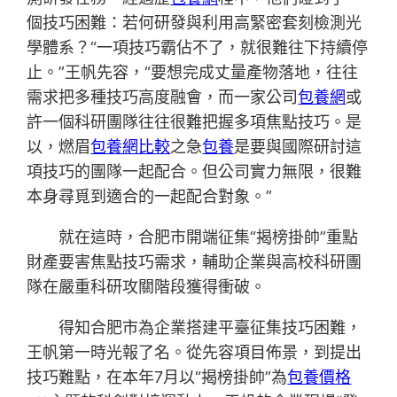
個技巧困難：若何研發與利用高緊密套刻檢測光
學體系？“一項技巧霸佔不了，就很難往下持續停
止。”王帆先容，“要想完成丈量產物落地，往往
需求把多種技巧高度融會，而一家公司
包養網
或
許一個科研團隊往往很難把握多項焦點技巧。是
以，燃眉
包養網比較
之急
包養
是要與國際研討這
項技巧的團隊一起配合。但公司實力無限，很難
本身尋覓到適合的一起配合對象。”
就在這時，合肥市開端征集“揭榜掛帥”重點
財產要害焦點技巧需求，輔助企業與高校科研團
隊在嚴重科研攻關階段獲得衝破。
得知合肥市為企業搭建平臺征集技巧困難，
王帆第一時光報了名。從先容項目佈景，到提出
技巧難點，在本年7月以“揭榜掛帥”為
包養價格