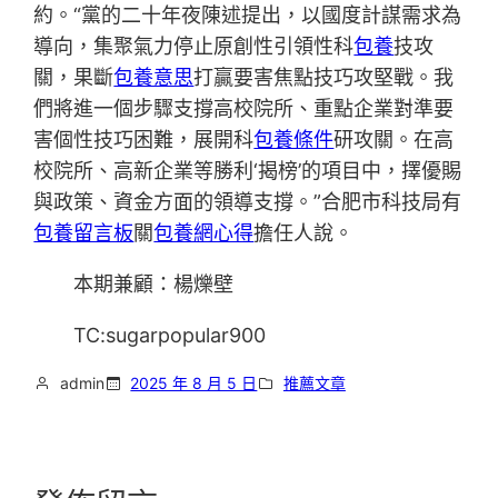
約。“黨的二十年夜陳述提出，以國度計謀需求為
導向，集聚氣力停止原創性引領性科
包養
技攻
關，果斷
包養意思
打贏要害焦點技巧攻堅戰。我
們將進一個步驟支撐高校院所、重點企業對準要
害個性技巧困難，展開科
包養條件
研攻關。在高
校院所、高新企業等勝利‘揭榜’的項目中，擇優賜
與政策、資金方面的領導支撐。”合肥市科技局有
包養留言板
關
包養網心得
擔任人說。
本期兼顧：楊爍壁
TC:sugarpopular900
admin
2025 年 8 月 5 日
推薦文章