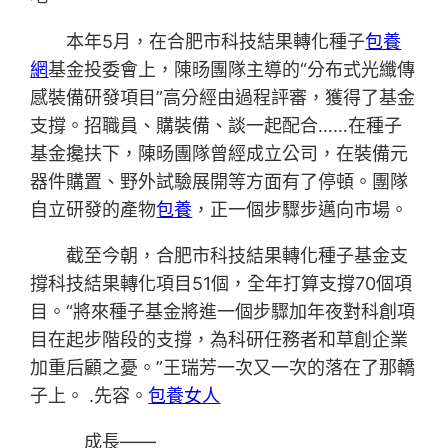
本年5月，在合肥市科技結果轉化種子
包養
網
基金投委會上，陳旸團隊主導的“分布式光纖傳
感裝備研發項目”高分經由過程評審，獲得了基金
支撐。招職員、購裝備、談一起配合……在種子
基金攙扶下，陳旸團隊曾經成立公司，在裝備元
器件購置、野外試驗展開等方面有了停頓。團隊
自立研發的產物
包養
，正一個步驟步邁向市場。
截至今朝，合肥市科技結果轉化種子基金支
撐科技結果轉化項目51個，全年打算支撐70個項
目。“將來種子基金將進一個步驟加年夜對科創項
目在起步階段的支撐，為科研任務者和草創企業
加重后顧之憂。”王瑞芳一次又一次的落在了那轎
子上。 .先容。
包養女人
成長——