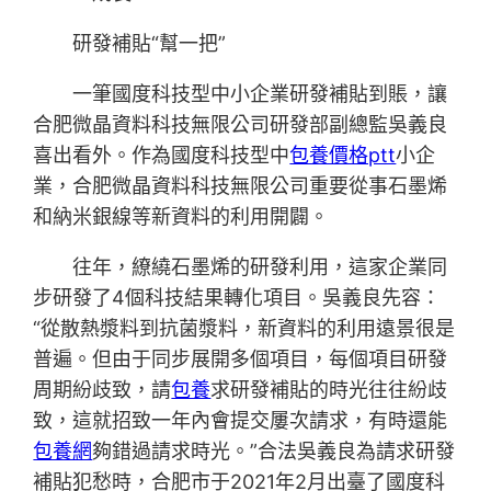
研發補貼“幫一把”
一筆國度科技型中小企業研發補貼到賬，讓
合肥微晶資料科技無限公司研發部副總監吳義良
喜出看外。作為國度科技型中
包養價格ptt
小企
業，合肥微晶資料科技無限公司重要從事石墨烯
和納米銀線等新資料的利用開闢。
往年，繚繞石墨烯的研發利用，這家企業同
步研發了4個科技結果轉化項目。吳義良先容：
“從散熱漿料到抗菌漿料，新資料的利用遠景很是
普遍。但由于同步展開多個項目，每個項目研發
周期紛歧致，請
包養
求研發補貼的時光往往紛歧
致，這就招致一年內會提交屢次請求，有時還能
包養網
夠錯過請求時光。”合法吳義良為請求研發
補貼犯愁時，合肥市于2021年2月出臺了國度科