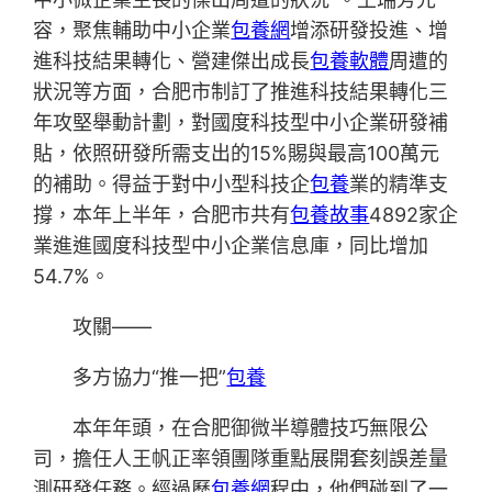
容，聚焦輔助中小企業
包養網
增添研發投進、增
進科技結果轉化、營建傑出成長
包養軟體
周遭的
狀況等方面，合肥市制訂了推進科技結果轉化三
年攻堅舉動計劃，對國度科技型中小企業研發補
貼，依照研發所需支出的15%賜與最高100萬元
的補助。得益于對中小型科技企
包養
業的精準支
撐，本年上半年，合肥市共有
包養故事
4892家企
業進進國度科技型中小企業信息庫，同比增加
54.7%。
攻關——
多方協力“推一把”
包養
本年年頭，在合肥御微半導體技巧無限公
司，擔任人王帆正率領團隊重點展開套刻誤差量
測研發任務。經過歷
包養網
程中，他們碰到了一