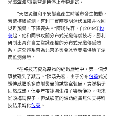
光纖聲波/振動監測儀停止產物測試。
“天然災難和平安變亂產生時城市發生振動，
若能持續監測，有利于實時發明潛伏風險并收回
災難預警，下降喪失。”陳旸先容，自2019年
包
養
起，他和同事攻關分布式光纖傳感技巧，勝利
研制出具有自立常識產權的分布式光纖傳感體
系，這套體系曾為北京冬奧會冰壺賽場供給了溫
度監測保證。
“在將技巧變為產物的經過歷程中，第一個步
驟就碰到了艱苦。”陳旸先容，由于分布
包養
式光
纖傳感體系多依附黌舍的試驗室裝備，實際模子
固然成熟，但要年夜範圍生孩子響應儀器，需求
從頭構鑄模子，但試驗室的課題經費無法支持科
技結果轉化
包養
。