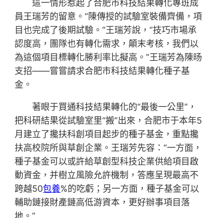
這一情形惹起了合肥市科技結果轉化專班成
員王瑞芳的留意。“陳傳授的試驗室裝備齊備，項
目也完成了後期試驗。”王瑞芳說，“技巧市場承
認度高，團隊也有轉化需求，顛末考核，我們以
為這個項目標轉化勝利率比擬高。”王瑞芳為陳旸
支招——嘗嘗請求合肥市科技結果轉化種子基
金。
著眼于買通科技結果轉化的“最後一公里”，
把科研結果從試驗室里“搬”出來，合肥市于本年5
月建立了攙扶科創項目起步的種子基金，重點攙
扶高校院所與草創企業。王瑞芳先容：“一方面，
種子基金可以或許給草創型科技企業供給項目啟
動資金，并樹立風險允許機制，答應呈現最高不
跨越50
包養
%的吃虧；另一方面，種子基金可以
輔助鏈接財產鏈高低游資本，更好辦事項目落
地。”