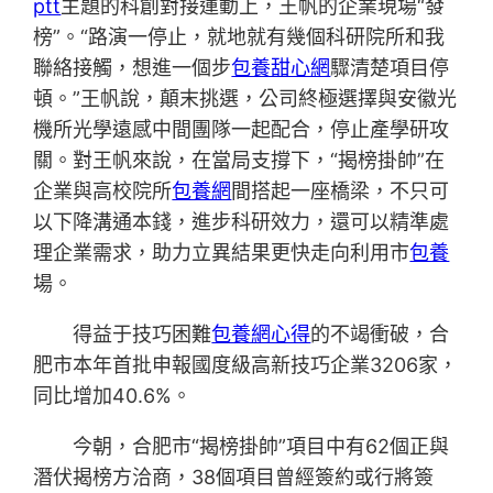
ptt
主題的科創對接運動上，王帆的企業現場“發
榜”。“路演一停止，就地就有幾個科研院所和我
聯絡接觸，想進一個步
包養甜心網
驟清楚項目停
頓。”王帆說，顛末挑選，公司終極選擇與安徽光
機所光學遠感中間團隊一起配合，停止產學研攻
關。對王帆來說，在當局支撐下，“揭榜掛帥”在
企業與高校院所
包養網
間搭起一座橋梁，不只可
以下降溝通本錢，進步科研效力，還可以精準處
理企業需求，助力立異結果更快走向利用市
包養
場。
得益于技巧困難
包養網心得
的不竭衝破，合
肥市本年首批申報國度級高新技巧企業3206家，
同比增加40.6%。
今朝，合肥市“揭榜掛帥”項目中有62個正與
潛伏揭榜方洽商，38個項目曾經簽約或行將簽