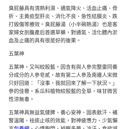
臭屁藤具有清熱利濕、通氣降火、活血止痛、骨
折、主黃疸型肝炎、消化不良、急性結膜炎、跌
打毀傷等療效。臭屁藤湯（小半碗熱湯）也是客
家婦女剖腹產后首選草藥，對通氣、活化體內淤
血及止痛的具有很是好的後果。
五葉神
五葉神，又叫絞股藍。因含有與人參完整雷同養
分成分的人參皂貳，故有第二人參及南邊人宋微
只好回道：「沒事，我就回來了解一下狀況。」
參的佳譽。系瓜科植物絞股藍的全草，味甘微苦
性涼無毒。
五葉神具無益氣健脾、養心安神、固表斂汗、補
腎溫陽、祛痰止咳的效能，對神疲憊力、少氣懶
言
包養網
、心悸胸悶、掉眠多夢、冷汗、食欲減