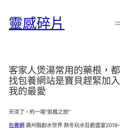
跳
至
靈感碎片
主
要
內
容
客家人煲湯常用的藥根，都
找包養網站是寶貝趕緊加入
我的最愛
天涼了，約一場“追楓之旅”
包養網
廣州融創水世界 熱冬玩水狂歡盛宴2019-