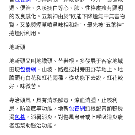
退、便溏、久咳痰白等心、肺、性格虛癥有顯明
的改良感化。五葉神由於“既能下降煙氣中無害物
資，又能與煙草噴鼻味相和諧”，最先被“五葉神”
捲煙所利用。
地斬頭
地斬頭又叫地膽頭、芒鞋根。多發展于客家地域
田埂
包養網
、山坡、路邊或村旁田野草地上。地
膽頭有白花和紅花兩種，從功能下去說，紅花較
好，味微苦。
專治頭風，具有清熱解毒，涼血消腫，止咳利
尿，防流感等功能，地斬
包養網
頭根配青頭鴨煲
湯
包養
，消暑消炎，對傷風患者或上呼吸道炎癥
者起幫助醫治功能。