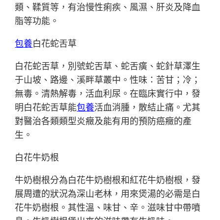
類、鞣質等，有治慢性痢疾、風濕、肝炎及降血
脂等功能。
包養
白花蛇舌草
白花蛇舌草，別號蛇舌草、蛇舌癀、蛇針草澤生
于山坡、路邊、溪畔草叢中。性味：苦甘；冷；
無毒。清熱解毒，活血利尿。在臨床實行中，發
明白花蛇舌草能
包養
活血消腫，散結止痛。尤其
對醫治各類類型炎癥及能有用的預防癌癥的產
生。
白花牛奶根
牛奶樹根分為白花牛奶樹根和紅花牛奶樹根，發
展周遭的狀況為深山老林，用來煲湯的必需是白
花牛奶樹根。其性溫、味甘、辛。滋味甘中帶噴