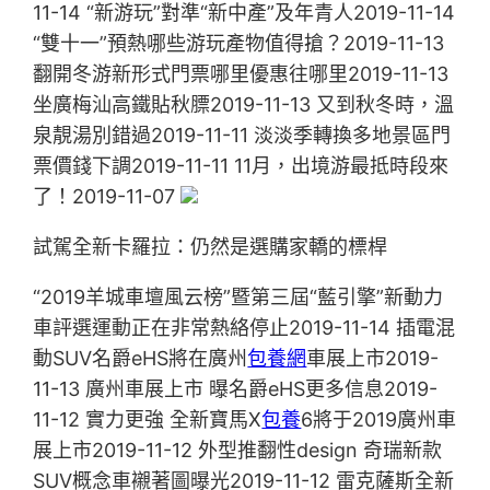
11-14 “新游玩”對準“新中產”及年青人2019-11-14
“雙十一”預熱哪些游玩產物值得搶？2019-11-13
翻開冬游新形式門票哪里優惠往哪里2019-11-13
坐廣梅汕高鐵貼秋膘2019-11-13 又到秋冬時，溫
泉靚湯別錯過2019-11-11 淡淡季轉換多地景區門
票價錢下調2019-11-11 11月，出境游最抵時段來
了！2019-11-07
試駕全新卡羅拉：仍然是選購家轎的標桿
“2019羊城車壇風云榜”暨第三屆“藍引擎”新動力
車評選運動正在非常熱絡停止2019-11-14 插電混
動SUV名爵eHS將在廣州
包養網
車展上市2019-
11-13 廣州車展上市 曝名爵eHS更多信息2019-
11-12 實力更強 全新寶馬X
包養
6將于2019廣州車
展上市2019-11-12 外型推翻性design 奇瑞新款
SUV概念車襯著圖曝光2019-11-12 雷克薩斯全新