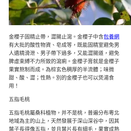
金櫻子固精止帶，澀腸止瀉。金櫻子中含
包養網
有大批的酸性物資、皂成等，既能固精室避免男
人遺精滑泄、男子帶下過多，又能澀腸道，避免
脾虛束縛不力所致的瀉痢。金櫻子膏就是金櫻子
果實熬制而成。為棕玄色稠厚的半流體；味微
甜、酸、澀；性熱。別的金櫻子也可以煲湯食
用！
五指毛桃
五指毛桃屬桑科植物，并不是桃，普遍分布粵北
地域為主的山上，天然發展于深山深谷中，因其
葉子長得像五指，並且葉片長有細毛，果實成熟