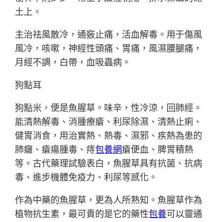
土上。
主治祛風散冷，通竅止痛，活血解毒。用于傷風
風冷，咳嗽，神經性頭痛、胃痛，風濕腰腿痛，
月經不調，白帶，血吸蟲病。
狗點耳
狗點米，便是魚腥草。味辛，性冷涼，回肺經。
能清熱解毒、消腫療瘡、利尿除濕、清熱止痢、
健胃消食，用治實熱、熱毒、濕邪、疾熱為患的
肺癰、瘡瘍腫毒、痔
包養網
瘡便血、脾胃積熱
等。古代藥理試驗表白，魚腥草具有抗菌、抗病
毒、進步機體免疫力、利尿等感化。
作為中藥的魚腥草，更為人所熟知。魚腥草作為
植物抗生素，最可貴的是它的藥性
包養
可以靈通