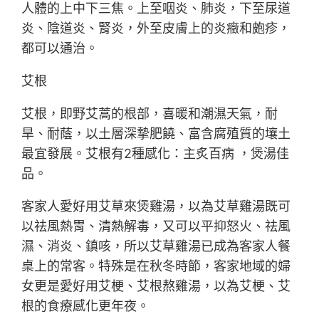
人體的上中下三焦。上至咽炎、肺炎，下至尿道
炎、陰道炎、腎炎，外至皮膚上的炎癥和皰疹，
都可以通治。
艾根
艾根，即野艾蒿的根部，喜暖和潮濕天氣，耐
旱、耐蔭，以土層深摯肥饒、富含腐殖質的壤土
最宜發展。艾根有2種感化：主炙百病 ，煲湯佳
品。
客家人愛好用艾草來煲雞湯，以為艾草雞湯既可
以祛風熱胃、清熱解毒，又可以平抑怒火、祛風
濕、消炎、鎮咳，所以艾草雞湯已成為客家人餐
桌上的常客。特殊是在秋冬時節，客家地域的婦
女更是愛好用艾梗、艾根熬雞湯，以為艾梗、艾
根的食療感化更年夜。