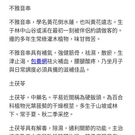
不雅音串
不雅音串，學名黃花倒水蓮，也叫黃花遠志。生
于林中山谷或溪在最初一刻被伴侶約請做客的。
邊的多年生常綠灌木植物，味甘微苦。
不雅音串具有補氣，強健筋骨，祛濕，散瘀，生
津止渴，
包養網
祛火補血，腰腿酸疼，乃坐月子
與日常調度必須具備的滋補佳品。
土茯苓
土茯苓，中藥名。平易近間稱為硬飯頭。為百合
科植物光葉菝葜的干燥根莖，多生于山坡或林
下。常于夏、秋二季采挖。
土茯苓具有解毒，除濕，通利關節的功能。主治