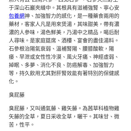
于深山石巖夾縫中。其根具有滋補強腎、寧心安
包養網
神、加強智力的感化，是一種藥食兩用的
藥材，客家人凡是用來煲湯，其味甜美，帶有濃
濃的人參味，湯色鮮美，乃湯中之精品，喝后耐
人尋味。是家庭筵席、酒樓、宴會的盡佳湯料。
石參根治陽氣衰弱、溫補腎陽、腰膝酸軟，陽
痿、早泄或女性性冷漠、風火牙痛、神經虛弱、
掉眠、多夢、消化不良、防癌解毒、加強智力
等，持久飲用尤其對肝腎效能有著特別的保健感
化。
臭屁藤
臭屁藤，又叫通氣藤、雞矢藤。為茜草科植物雞
矢藤的全草，夏日采收全草，曬干。其味甘、微
苦，性平。