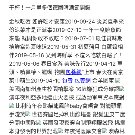
干杯！十月里多個德國啤酒節開鑼
金秋吃蟹 如許吃才安康2019-09-24 炎炎夏季來
份涼菜才是正派事2019-07-10 一年一度鯡魚節
來襲 就問你敢不敢吃？2019-07-01 最佳賞味期
搶鮮當造夏味道2019-05-31 初夏蒲月 白蘆筍相
伴2019-05-16 又到海鮮季 不這么吃就白瞎了！
2019-05-06 春日食游 美味先行2019-04-12 草
頭、噴鼻椿、螺螄“抱團
包養網
”上市 春天在南京
菜中萌生2019-04-10
包養
包養網
金羊圖庫
美國南加州產生校園槍擊案 16歲嫌犯成分確認
澳年夜利亞多地遭山火要挾 或啟動軍事資本應對
比利時年夜熊貓龍鳳胎baby會晤會 對鏡頭擺
手淺笑
世初賽國足掉利出線堪憂 銀狐里皮二度
分開中國隊
英國發現家穿自制飛翔服試飛 挑釁
本身發明的世界記載
年夜灣區厚交會
澳森林