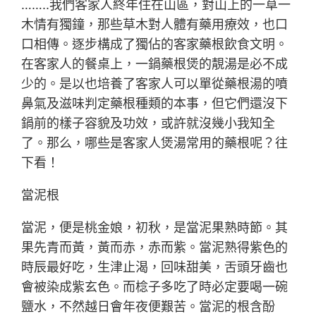
……..我們客家人終年住在山區，對山上的一草一
木情有獨鐘，那些草木對人體有藥用療效，也口
口相傳。逐步構成了獨佔的客家藥根飲食文明。
在客家人的餐桌上，一鍋藥根煲的靚湯是必不成
少的。是以也培養了客家人可以單從藥根湯的噴
鼻氣及滋味判定藥根種類的本事，但它們還沒下
鍋前的樣子容貌及功效，或許就沒幾小我知全
了。那么，哪些是客家人煲湯常用的藥根呢？往
下看！
當泥根
當泥，便是桃金娘，初秋，是當泥果熟時節。其
果先青而黃，黃而赤，赤而紫。當泥熟得紫色的
時辰最好吃，生津止渴，回味甜美，舌頭牙齒也
會被染成紫玄色。而棯子多吃了時必定要喝一碗
鹽水，不然越日會年夜便艱苦。當泥的根含酚