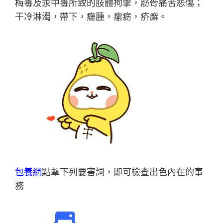
梅毒及汞中毒所致的肢體拘攣，筋骨痛苦悲傷；
干冷淋濁，帶下，癰腫，瘰疬，疥癬。
包養網
點擊下列要害詞，即可檢查出色內在的事
務