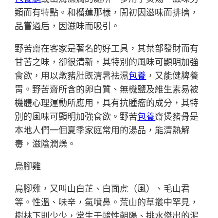
類而有特點。和榴蓮那樣，開初因滋味而排擠，
品嘗過后，因滋味而吸引。
野苦齋在客家是著名的好工具，其葉部發財而有
甘苦之味，卻很清新，其特別的風味可顯明加強
食欲，用以燉豬肚既清暑祛濕
包養
，又能健脾養
胃。野苦齋所含的卵白質、無機鹽及維生素易被
機體心理運動所應用，具有抗腫瘤的成分，其特
別的風味可顯明加強食欲。野苦
包養
齋煲豬骨是
本地人們一個夏季家庭常用的湯品，能清熱解
毒，滋陰潤燥。
烏腳雞
烏腳雞，又叫山白芷、白面虎（風）、毛山君
等。性溫、味辛，氣噴鼻。荒山的草叢中罕見，
樹林下則少少，常生于酸性朝陽、排水傑出的泥