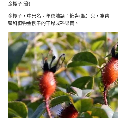
金櫻子(膏)
金櫻子，中藥名。年夜埔話：糖盎(瓶）兒，為薔
薇科植物金櫻子的干燥成熟果實。