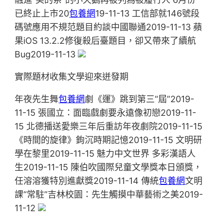
已終止上市20
包養網
19-11-13 工信部就146號段
碼號應用不規范題目約談中國聯通2019-11-13 蘋
果iOS 13.2.2修復殺后臺題目，卻又帶來了續航
Bug2019-11-13
實際題材收集文學迎來迸發期
年夜先生舞
包養網
劇《運》跳到第三“屆”2019-
11-15 張國立：面臨戲劇要永遠像初戀2019-11-
15 北德播送愛樂三年后重訪年夜劇院2019-11-15
《時間的旋律》鉤沉時期記憶2019-11-15 文明研
學在黎里2019-11-15 魅力中文世界 多彩漢語人
生2019-11-15 ​陳伯吹國際兒童文學獎本日頒獎，
任溶溶獲特別進獻獎2019-11-14 傳統
包養網
文明
課“常駐”吉林校園：先生觸摸中華藝術之美2019-
11-12