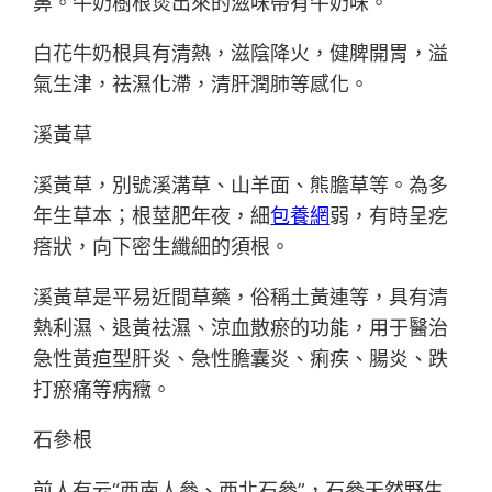
鼻。牛奶樹根煲出來的滋味帶有牛奶味。
白花牛奶根具有清熱，滋陰降火，健脾開胃，溢
氣生津，祛濕化滯，清肝潤肺等感化。
溪黃草
溪黃草，別號溪溝草、山羊面、熊膽草等。為多
年生草本；根莖肥年夜，細
包養網
弱，有時呈疙
瘩狀，向下密生纖細的須根。
溪黃草是平易近間草藥，俗稱土黃連等，具有清
熱利濕、退黃祛濕、涼血散瘀的功能，用于醫治
急性黃疸型肝炎、急性膽囊炎、痢疾、腸炎、跌
打瘀痛等病癥。
石參根
前人有云“西南人參、西北石參”，石參天然野生