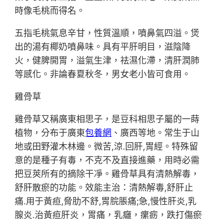
時像毛桃而得名。
五指毛桃氣息辛甘，性質溫順，噴鼻氣四溢。煲
出的湯有椰奶噴鼻味。具有平肝明目，滋陰降
火，健脾開胃，溢氣生津，祛濕化滯，清肝潤肺
等感化。非論春夏秋冬，男女老小皆可食用。
雞骨草
雞骨草又稱廣東相思子，是豆科相思子屬的一蒔
植物，分布于廣東
包養網
、廣西等地。常生于山
地或田野灌木林邊。微苦,涼.回肝,胃經。特殊留
意的是種子有毒，不克不及直接進藥，用時必需
把豆莢所有的摘除干凈。雞骨草具有清熱解毒，
舒肝散瘀的功能。效能主治：清熱解毒,舒肝止
痛.用于黃疸,脅肋不舒,胃脘脹痛;急,慢性肝炎,乳
腺炎.治黃疸肝炎，胃痛，乳癰，瘰疬，跌打傷瘀