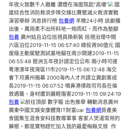
年夜火致數千人撤離 濃煙在海面筑起“高墻”
國
度綜合性消防救濟步隊交鋒比賽暨滅火救濟實戰
演習舉辦 消息排行榜
包養網
羊晚24小時 該劇播
出後，萬雨柔不出所料地一炮而紅，而作為墊腳
包養
廣州姑且泊位巡視員換新裝 巡視治理中間
六區泊位2019-11-15 06:57:40 總投資96億元 國
度級主動駕駛測試基地擬在南沙開建2019-11-15
06:55:48 琶洲五年夜計謀定位公布 兩小時可達
粵港澳年夜灣區11市2019-11-15 06:12:48 海交
會下月廣州揭幕 2000海內人才共謀立異創業成
長2019-11-15 06:07:52 噴鼻港律政司司長在倫
敦遇襲，身材遭到嚴輕傷害2019-11-15 09:24:19
包養
前往頂部 數字報 出色推舉 轉動消息廣州
廣東中國文娛安康體育IT財富car
包養網
房產美
食圖集生涯食安科技教導軍事 客家人煲湯常用的
藥根，都是寶物趕忙加入我的最愛梅縣文旅 作