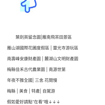
葉劍英留念園|雁南飛茶田景區
雁山湖國際花圃度假區 | 靈光寺游玩區
南壽峰安康財產園 | 麓湖山文明財產園
梅縣佳禾古代農業園 | 南源世第
年夜不雅全國| 三舍.花間慢
梅縣 | 美食 | 特產| 自駕游
假如愛好請點“在看”哦↓↓↓