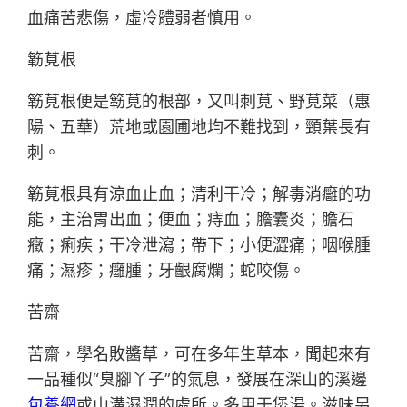
血痛苦悲傷，虛冷體弱者慎用。
簕莧根
簕莧根便是簕莧的根部，又叫刺莧、野莧菜（惠
陽、五華）荒地或園圃地均不難找到，頸葉長有
刺。
簕莧根具有涼血止血；清利干冷；解毒消癰的功
能，主治胃出血；便血；痔血；膽囊炎；膽石
癥；痢疾；干冷泄瀉；帶下；小便澀痛；咽喉腫
痛；濕疹；癰腫；牙齦腐爛；蛇咬傷。
苦齋
苦齋，學名敗醬草，可在多年生草本，聞起來有
一品種似“臭腳丫子”的氣息，發展在深山的溪邊
包養網
或山溝濕潤的處所。多用于煲湯。滋味另