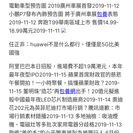
電動車型預告圖 2019廣州車展首發2019-11-12
小鵬P7發布內飾預告圖 將于廣州車展
包養
表態
2019-11-12 奔跑T99華南區域上市 售價14.99-
18.99萬元2019-11-11
任正非：huawei不是什么都行，僅僅是5G比美
國強
阿里巴巴本日招股，進場費不超1.9萬港元，本年
最年夜型IPO2019-11-15 蘋果首席財政官的慈悲
午餐開拍！一小時聚餐，搞懂蘋果財政？2019-
11-15 董明珠“造芯”再
包養網
出手！20億元擬進
股中國最年夜LED芯片制造廠商2019-11-14 奧迪
花202元為英菲尼迪打市場行銷？騰訊道歉：市
場行銷素材錯播2019-11-13 多地抽檢：吸油煙
機、電磁灶等多批次家用電器分歧格2019-11-13
融進“美的系”的小天鵝再被列為被履行人 6月份