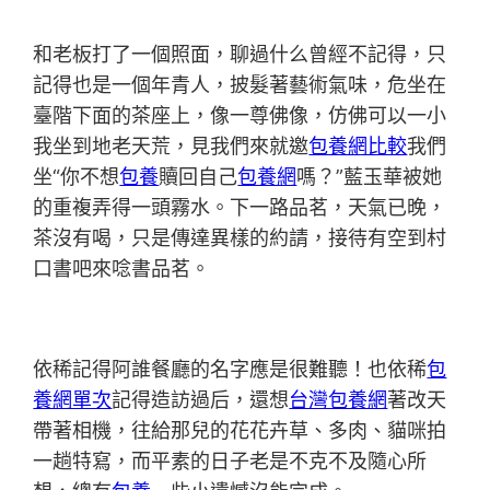
和老板打了一個照面，聊過什么曾經不記得，只
記得也是一個年青人，披髮著藝術氣味，危坐在
臺階下面的茶座上，像一尊佛像，仿佛可以一小
我坐到地老天荒，見我們來就邀
包養網比較
我們
坐“你不想
包養
贖回自己
包養網
嗎？”藍玉華被她
的重複弄得一頭霧水。下一路品茗，天氣已晚，
茶沒有喝，只是傳達異樣的約請，接待有空到村
口書吧來唸書品茗。
依稀記得阿誰餐廳的名字應是很難聽！也依稀
包
養網單次
記得造訪過后，還想
台灣包養網
著改天
帶著相機，往給那兒的花花卉草、多肉、貓咪拍
一趟特寫，而平素的日子老是不克不及隨心所