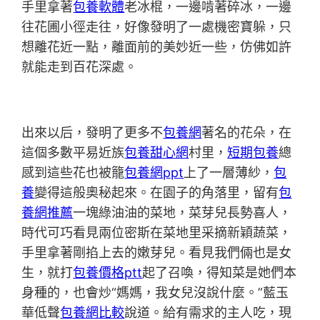
手里拿著
包養軟體
老冰棍，一邊啃著碎冰，一邊
往花圃小徑走往，好像發明了一處機密寶躲，只
想離花近一點，離面前的美妙近一些，仿佛如許
就能走到百花深處。
出來以后，發明了更多不
包養網
著名的花朵，在
這個多數平易近族
包養甜心網
村里，
短期包養
總
感到這些花也被籠
包養網ppt
上了一層薄紗，
包
養
變得這般奧秘起來。在園子的角落里，留有
包
養網推薦
一塊綠油油的菜地，菜芽兒長勢喜人，
時代可巧看見兩位密斯在菜地里采摘新穎蔬菜，
手里拿著剛掐上去的嫩芽兒。看見我們倆也是女
生，就打
包養價格ptt
起了召喚，得知菜是她們本
身種的，也會炒“媽媽，我女兒沒說什麼。”藍玉
華低聲
包養網比較
說道。給有需求的主人吃，現