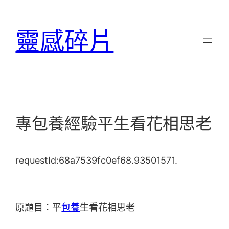
跳
至
靈感碎片
主
要
內
容
專包養經驗平生看花相思老
requestId:68a7539fc0ef68.93501571.
原題目：平
包養
生看花相思老