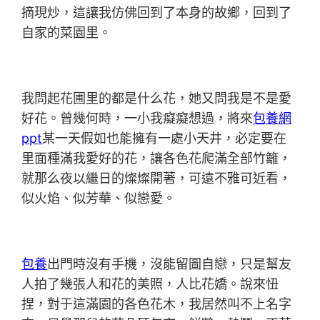
摘現炒，這讓我仿佛回到了本身的故鄉，回到了
自家的菜園里。
我問起花圃里的都是什么花，她又問我是不是愛
好花。曾幾何時，一小我癡癡想過，將來
包養網
ppt
某一天假如也能擁有一處小天井，必定要在
里面種滿我愛好的花，讓各色花爬滿全部竹籬，
就那么夜以繼日的燦燦開著，可遠不雅可近看，
似火焰、似芳華、似戀愛。
包養
出門時沒有手機，沒能留圖自戀，只是幫友
人拍了幾張人和花的美照，人比花嬌。說來忸
捏，對于這滿園的各色花木，我居然叫不上名字