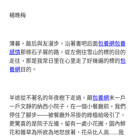
楊晚梅
薄暮，飯后與友漫步，沿著書吧后面
包養網
包養
感情
那條石子展的路，從左側往雪山的標的目的
走往，那是我常日里在心里走了好幾遍的標的
包
養網
目的。
半途從不著名的年夜樹下走過，顛
包養網
末一戶
一戶文靜的納西小院子，在一個小餐廳前，我們
停住了腳步——被餐廳外吊掛的綠植給吸引了，
更驚喜的是院子左邊，留有一處小花圃，園內鮮
花和雜草為所欲為地怒放著，花朵比人高……我