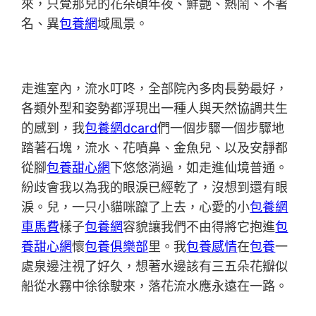
來，只覺那兒的花朵碩年夜、鮮艷、熱鬧、不著
名、異
包養網
域風景。
走進室內，流水叮咚，全部院內多肉長勢最好，
各類外型和姿勢都浮現出一種人與天然協調共生
的感到，我
包養網dcard
們一個步驟一個步驟地
踏著石塊，流水、花噴鼻、金魚兒、以及安靜都
從腳
包養甜心網
下悠悠淌過，如走進仙境普通。
紛歧會我以為我的眼淚已經乾了，沒想到還有眼
淚。兒，一只小貓咪躥了上去，心愛的小
包養網
車馬費
樣子
包養網
容貌讓我們不由得將它抱進
包
養甜心網
懷
包養俱樂部
里。我
包養感情
在
包養
一
處泉邊注視了好久，想著水邊該有三五朵花瓣似
船從水霧中徐徐駛來，落花流水應永遠在一路。