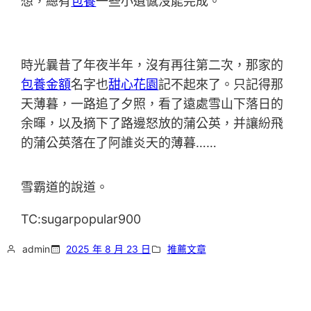
想，總有
包養
一些小遺憾沒能完成。
時光曩昔了年夜半年，沒有再往第二次，那家的
包養金額
名字也
甜心花園
記不起來了。只記得那
天薄暮，一路追了夕照，看了遠處雪山下落日的
余暉，以及摘下了路邊怒放的蒲公英，并讓紛飛
的蒲公英落在了阿誰炎天的薄暮……
雪霸道的說道。
TC:sugarpopular900
admin
2025 年 8 月 23 日
推薦文章