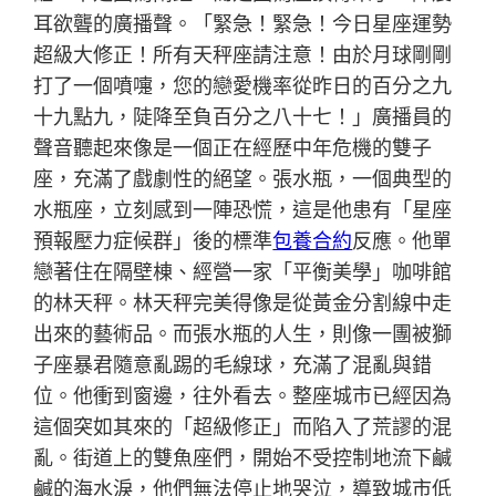
耳欲聾的廣播聲。「緊急！緊急！今日星座運勢
超級大修正！所有天秤座請注意！由於月球剛剛
打了一個噴嚏，您的戀愛機率從昨日的百分之九
十九點九，陡降至負百分之八十七！」廣播員的
聲音聽起來像是一個正在經歷中年危機的雙子
座，充滿了戲劇性的絕望。張水瓶，一個典型的
水瓶座，立刻感到一陣恐慌，這是他患有「星座
預報壓力症候群」後的標準
包養合約
反應。他單
戀著住在隔壁棟、經營一家「平衡美學」咖啡館
的林天秤。林天秤完美得像是從黃金分割線中走
出來的藝術品。而張水瓶的人生，則像一團被獅
子座暴君隨意亂踢的毛線球，充滿了混亂與錯
位。他衝到窗邊，往外看去。整座城市已經因為
這個突如其來的「超級修正」而陷入了荒謬的混
亂。街道上的雙魚座們，開始不受控制地流下鹹
鹹的海水淚，他們無法停止地哭泣，導致城市低