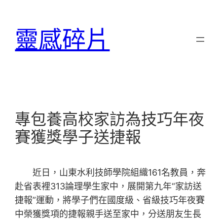
跳
至
靈感碎片
主
要
內
容
專包養高校家訪為技巧年夜
賽獲獎學子送捷報
近日，山東水利技師學院組織161名教員，奔
赴省表裡313論理學生家中，展開第九年“家訪送
捷報”運動，將學子們在國度級、省級技巧年夜賽
中榮獲獎項的捷報親手送至家中，分送朋友生長