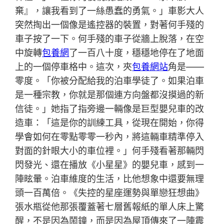
棄』，讓我看到了一絲愚蠢的勇氣。」車影大人
突然掏出一個像是遙控器的裝置，對著何手殘的
車子按了一下。何手殘的車子從牆上脫落，在空
中旋轉
包養網
了一百八十度，穩穩地停在了地面
上的一個停車格中。這次，夾
包養網站
角是——
零度。「你被分配給我的泊車學徒了。如果泊車
是一種宗教，你就是那個連方向盤都沒摸過的新
信徒。」她指了指旁邊一輛像是巨型嬰兒車的改
造車：「這是你的訓練工具，從現在開始，你得
學會如何在零點零零一秒內，將這輛車精準停入
對面的針眼大小的車位裡。」何手殘看著那輛閃
閃發光、還在播放《小星星》的嬰兒車，感到一
陣眩暈。泊車維度的生活，比他想象中還要無理
頭一百萬倍。《失控的星座運勢與單戀狂想曲》
張水瓶從他那張覆蓋著七層舊報紙的單人床上驚
醒，不是因為鬧鐘，而是因為屋頂傳來了一陣震