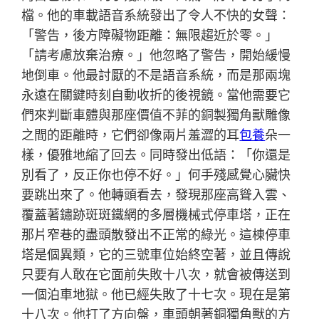
檔。他的車載語音系統發出了令人不快的女聲：
「警告，後方障礙物距離：無限趨近於零。」
「請考慮放棄治療。」他忽略了警告，開始緩慢
地倒車。他最討厭的不是語音系統，而是那兩塊
永遠在關鍵時刻自動收折的後視鏡。當他需要它
們來判斷車體與那座價值不菲的銅製獨角獸雕像
之間的距離時，它們卻像兩片羞澀的耳
包養
朵一
樣，優雅地縮了回去。同時發出低語：「你還是
別看了，反正你也停不好。」何手殘感覺心臟快
要跳出來了。他轉頭看去，發現那座高聳入雲、
覆蓋著鏽跡斑斑鐵網的多層機械式停車塔，正在
那片窄巷的盡頭散發出不正常的綠光。這棟停車
塔是個異類，它的三號車位始終空著，並且傳說
只要有人敢在它面前失敗十八次，就會被傳送到
一個泊車地獄。他已經失敗了十七次。現在是第
十八次。他打了方向盤，車頭朝著銅獨角獸的方