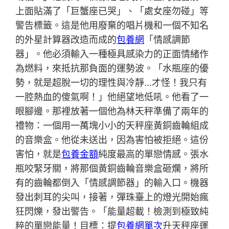
上面貼滿了「巨蟹座已哭」、「處女座勿碰」等
警告標籤。這是他用廢棄的唱片機和一個不知名
的外星計算器改造而成的
包養網
「情感調節
器」。他必須輸入一種極具感染力的正面情緒作
為燃料，來抵抗那負面的運勢波。「水瓶座的優
勢，就是超脫一切的理性與冷靜…才怪！我只有
一腔熱血的傻氣啊！」他絕望地低吼。他看了一
眼腳邊。那裡放著一個他為林天秤準備了兩年的
禮物：一個用一萬塊小小的天秤座黃銅齒輪組成
的音樂盒。他從未送出，因為害怕被拒絕。這份
害怕，就是
包養金額
純度最高的單戀情感。張水
瓶咬緊牙關，將那個黃銅齒輪音樂盒砸爛，將所
有的齒輪都倒入「情感調節器」的輸入口。機器
發出刺耳的尖叫，接著，彈珠臺上的燈光開始瘋
狂閃爍，發出警告。「能量超載！檢測到極致純
粹的單戀能量！目標：提
包養網單次
升天秤座運