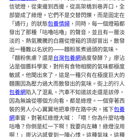
信號燈，從東邊到西邊，從高架橋到巷弄口，全
部變成了綠燈。它們不是交替閃爍，而是固定在
「通行」的狀態
包養情婦
，同時，每一個燈箱都
發出了那種「咕嚕咕嚕」的聲音，並且有一層淡
淡的、熱氣騰騰的白霧從燈箱的頂部冒出，散發
出一種難以名狀的——麵粉蒸煮過頭的氣味。
「麵粉焦慮？還是
台灣包養網
過度發酵？」廖沾
沾是個醬料學家，對所有食物相關的氣味都極度
敏感。他聞出來了，這是一種只有在極度巨大的
麵團因為壓力過大而散發出的氣味。街上的行人
包養網
陷入了混亂。汽車不知道該走還是該停，
因為無論從哪個方向看，都是綠燈。一個穿著西
裝的男人小心翼翼地把車停在路中央，搖下
包養
網
車窗，對著紅綠燈大喊：「喂！你為什麼咕嚕
咕嚕？你倒是紅一下啊！我要向左轉！綠燈沒用
啊！」廖沾沾感覺到一陣心悸。這種氣味，這種