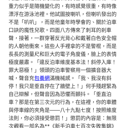
重力似乎是隨機變化的，有時感覺很重，有時像
漂浮在游泳池裡。他試圖按喇叭，但喇叭發出的
不是「叭叭」，而是他童年時學會的、關於泊車
口訣的魔性兒歌。四面八方傳來了刺耳的剎車
聲，接著，一群穿著反光背心和戴著白色安全帽
的人朝他衝來。這些人手裡拿的不是警棍，而是
長長的測量尺和巨大的電子角度儀，臉上的表情
極度嚴肅。「違反泊車維度基本法！斜停入庫！
罪大惡極！」領頭的泊車警察用一個擴音器大
喊，聲音充
包養網
滿機械感。「我、我沒有斜
停！我只是垂直停在了牆壁上！」何手殘趕緊為
自己辯解，但聲音因為恐懼而顫抖。「垂直泊
車？那是在第三次元的行為，在這裡，你的車體
與停車線的夾角是——八十九點七度！按照維度
法則，你必須接受懲罰！」懲罰的內容是：無限
次觀看一部名為**《新手泊車七百次失敗集錦》