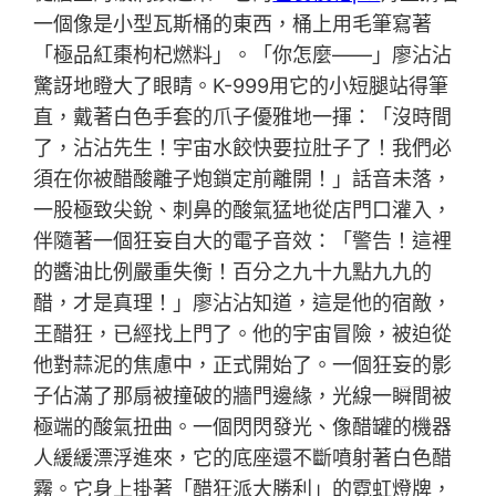
一個像是小型瓦斯桶的東西，桶上用毛筆寫著
「極品紅棗枸杞燃料」。「你怎麼——」廖沾沾
驚訝地瞪大了眼睛。K-999用它的小短腿站得筆
直，戴著白色手套的爪子優雅地一揮：「沒時間
了，沾沾先生！宇宙水餃快要拉肚子了！我們必
須在你被醋酸離子炮鎖定前離開！」話音未落，
一股極致尖銳、刺鼻的酸氣猛地從店門口灌入，
伴隨著一個狂妄自大的電子音效：「警告！這裡
的醬油比例嚴重失衡！百分之九十九點九九的
醋，才是真理！」廖沾沾知道，這是他的宿敵，
王醋狂，已經找上門了。他的宇宙冒險，被迫從
他對蒜泥的焦慮中，正式開始了。一個狂妄的影
子佔滿了那扇被撞破的牆門邊緣，光線一瞬間被
極端的酸氣扭曲。一個閃閃發光、像醋罐的機器
人緩緩漂浮進來，它的底座還不斷噴射著白色醋
霧。它身上掛著「醋狂派大勝利」的霓虹燈牌，