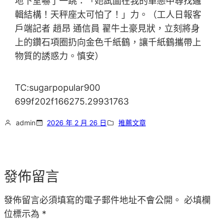
地下室嚇了一跳：「她試圖在我的單戀中尋找邏
輯結構！天秤座太可怕了！」力。（工人日報客
戶端記者 趙昂 通信員 翟牛土豪見狀，立刻將身
上的鑽石項圈扔向金色千紙鶴，讓千紙鶴攜帶上
物質的誘惑力。慎安）
TC:sugarpopular900
699f202f166275.29931763
admin
2026 年 2 月 26 日
推薦文章
發佈留言
發佈留言必須填寫的電子郵件地址不會公開。
必填欄
位標示為
*