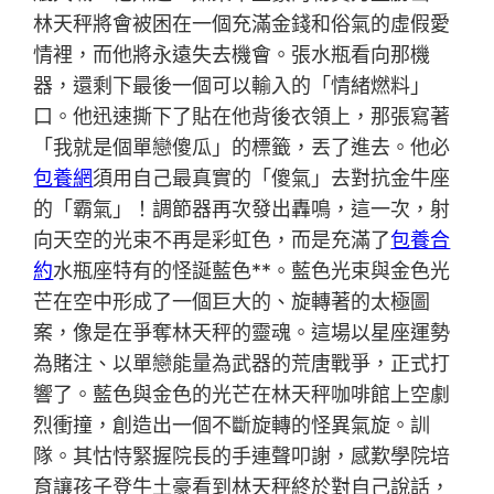
林天秤將會被困在一個充滿金錢和俗氣的虛假愛
情裡，而他將永遠失去機會。張水瓶看向那機
器，還剩下最後一個可以輸入的「情緒燃料」
口。他迅速撕下了貼在他背後衣領上，那張寫著
「我就是個單戀傻瓜」的標籤，丟了進去。他必
包養網
須用自己最真實的「傻氣」去對抗金牛座
的「霸氣」！調節器再次發出轟鳴，這一次，射
向天空的光束不再是彩虹色，而是充滿了
包養合
約
水瓶座特有的怪誕藍色**。藍色光束與金色光
芒在空中形成了一個巨大的、旋轉著的太極圖
案，像是在爭奪林天秤的靈魂。這場以星座運勢
為賭注、以單戀能量為武器的荒唐戰爭，正式打
響了。藍色與金色的光芒在林天秤咖啡館上空劇
烈衝撞，創造出一個不斷旋轉的怪異氣旋。訓
隊。其怙恃緊握院長的手連聲叩謝，感歎學院培
育讓孩子登牛土豪看到林天秤終於對自己說話，