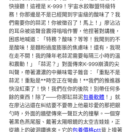
快接聽！這裡是 K-999！宇宙水餃聯盟特級特
務！你那邊是不是已經聞到宇宙級的酸味了？我
們需要你的蒜泥！你被徵召了！馬上！」廖沾沾
的耳朵被這聲音震得嗡嗡作響，他捏著對講機，
困惑地喊道：「特務？酸味？等等！我聞到的不
是酸味！是麵粉過度膨脹的焦慮味！還有，我現
在走不開！我的陳年老蒜泥需要每隔三小時的溫
和震動！」「蒜泥？」對面傳來K-999崩潰的尖
叫聲，帶著濃濃的中藥味電子雜音：「重點不是
蒜泥！重點是**時空正在彎曲！**我們的推進器
快沒紅棗了！快！我們在你的後院！別帶任何多
餘的東西！除了——你那缸蒜泥
包養軟體
！」就
在廖沾沾還在糾結要不要帶上他最珍愛的那把銀
勺時，外面的牆壁傳來一聲巨大的撞擊。一個穿
著黑色燕尾服、戴著太陽眼鏡的太空吉娃娃，正
從牆上的破洞鑽進來。它的
包養價格ptt
背上揹著