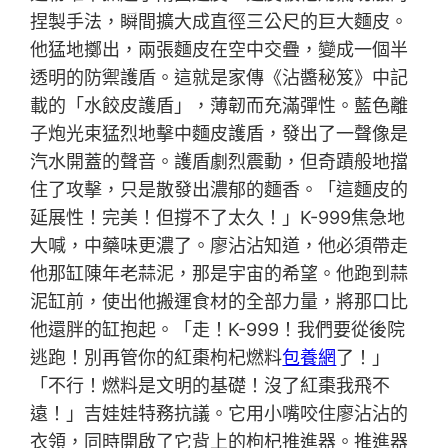
捏製手法，瞬間擴大成直徑三公尺的巨大麵皮。
他猛地擲出，兩張麵皮在空中交疊，變成一個半
透明的防禦護盾。這就是家傳《沾醬秘笈》中記
載的「水餃皮護盾」，薄韌而充滿彈性。藍色離
子炮光束猛烈地擊中麵皮護盾，發出了一聲像是
汽水開蓋的聲音。護盾劇烈震動，但奇蹟般地擋
住了攻擊，只是散發出濃郁的麵香。「這麵皮的
延展性！完美！但撐不了太久！」K-999焦急地
大喊，中藥味更濃了。廖沾沾知道，他必須帶走
他那缸陳年老蒜泥，那是宇宙的希望。他跑到蒜
泥缸前，使出他搬運食材的全部力量，將那口比
他還胖的缸抱起。「走！K-999！我們要從後院
逃跑！別再管你的紅棗枸杞燃料
包養網
了！」
「不行！燃料是文明的基礎！沒了紅棗我飛不
遠！」吉娃娃特務抗議。它用小嘴咬住廖沾沾的
衣領，同時開啟了它背上的枸杞推進器。推進器