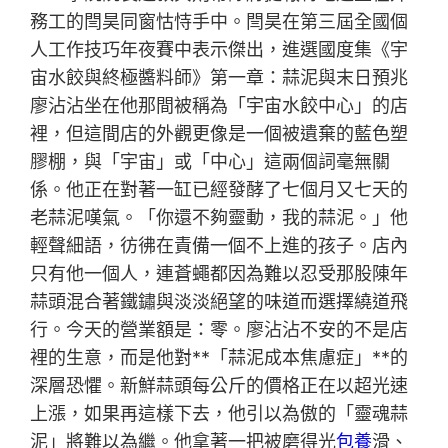
務工的閆昊同窗怙恃手中。閆昊在第三屆全國個
人工作技巧年夜賽中表示傑出，進選國度集《宇
宙水餃與終極醬料師》第一章：蒜泥與末日預兆
廖沾沾坐在他那間被稱為「宇宙水餃中心」的店
裡，但這間店的外觀更像是一個被遺棄的藍色塑
膠棚，與「宇宙」或「中心」這兩個詞毫無關
係。他正在對著一缸已經發酵了七個月又七天的
老蒜泥嘆氣。「你還不夠靈動，我的蒜泥。」他
輕聲細語，彷彿在責備一個不上進的孩子。店內
只有他一個人，連蒼蠅都因為難以忍受那股陳年
蒜頭混合著鐵鏽與淡淡絕望的味道而選擇繞道飛
行。今天的營業額是：零。廖沾沾不安的不是店
裡的生意，而是他對**「蒜泥成本焦慮症」**的
深層恐懼。新鮮蒜頭每公斤的價格正在以超光速
上漲，如果再這樣下去，他引以為傲的「靈魂蒜
泥」將難以為繼。他拿著一把被磨得光
包養
滑、