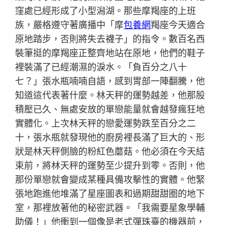
窪處已經形成了小型潟湖。那些摩羯座的上班
族，嚴格遵守著廣播中「摩
包養網
羯座今天適合
原地踏步，否則將失去襪子」的指令。數百名西
裝筆挺的摩羯座正整齊地站在原地，他們的鞋子
裡裝滿了已經潮濕的淚水。「負百分之八十
七？」張水瓶喃喃自語，感到胃部一陣翻騰，他
知道這代表著什麼。林天秤的運勢越差，他那股
積壓已久、無處安放的單戀能量就會越發瘋狂地
實體化。上次林天秤的戀愛運勢跌至百分之二
十，張水瓶就發現他的廚房裡長滿了巨大的、形
狀是林天秤側臉的粉紅色蘑菇。他必須在今天結
束前，將林天秤的運勢至少提升到零。否則，他
那份單戀就會變成某種具備攻擊性的實體。他緊
張地跑進他堆滿了星座圖表和過期甜甜圈的地下
室，那裡放著他的秘密武器。「我需要星象學輔
助儀！」他衝到一個像是老式彈珠臺的機器前，