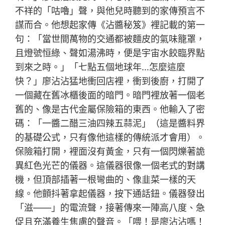
不祥的「咕嚕」聲，與他兒時聽到的家傳預言不
謀而合。他想起家傳《沾醬秘笈》裡記載的第一
句：「當世間萬物的交通都被麵皮的氣味籠罩，
且燈號恒綠、聲如湯沸時，便是宇宙水餃臨界點
到來之時。」「七點五個地球年…怎麼這麼
快？」廖沾沾猛地衝回店裡，衝到後廚，打開了
一個藏在舊冰櫃後面的暗門。暗門裡放著一個老
舊的、像是古代金屬保險箱的東西。他輸入了密
碼：「一醬二醋三油四辣五蒜泥」（這是醬料界
的基礎公式，只有像他這樣的傳統派才會用）。
保險箱打開，裡面沒有黃金，只有一個閃爍著詭
異紅色光芒的儀器。這儀器很像一個老式的對講
機，但頂部插著一根彎曲的、像韭菜一樣的天
線。他顫抖著拿起儀器，按下通話鈕。儀器發出
「滋——」的電流聲，接著傳來一陣高八度、急
促且充滿養生焦慮的聲音。「喂！是廖沾沾嗎！