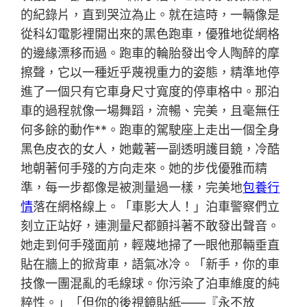
的紀錄片，直到哭泣為止。就在這時，一輛像是
從科幻電影裡開出來的黑色跑車，優雅地從網格
的邊緣漂移而過。跑車的輪胎發出令人陶醉的摩
擦聲，它以一種近乎蔑視重力的姿態，精準地停
進了一個只有它車身尺寸寬度的停車格中。那泊
車的過程就像一場舞蹈，流暢、完美，且毫無任
何多餘的動作**。跑車的駕駛座上走出一個全身
黑色皮衣的女人，她戴著一副透明護目鏡，冷酷
地朝著何手殘的方向走來。她的步伐優雅而精
準，每一步都像是被測量過一樣，完美地
包養行
情
落在網格線上。「車影大人！」泊車警察們立
刻立正站好，連測量尺都顫抖著不敢發出聲音。
她走到何手殘面前，輕蔑地掃了一眼他那輛垂直
貼在牆上的掀背車，語氣冰冷。「新手，你的車
技像一團混亂的毛線球。你污染了泊車維度的純
粹性。」「但你的後視鏡貼紙——『永不放