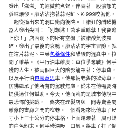
發出「滋滋」的輕微煎煮聲，伴隨著一股濃郁的
蔘味爆發。廖沾沾抱著蒜泥缸、K-999咬著他，
一起從撞出來的洞口衝向後院。王醋狂的醋罐機
器人發出尖叫：「別想逃！醬油黨餘孽！我會追
上你！」店內剩下的所有空盤子被醋酸氣波震
碎，發出了最後的哀鳴。廖沾沾的宇宙冒險，就
在這片蒜泥、中藥
包養條件
和醋酸的混亂中，拉
開了帷幕。《平行泊車維度：車位爭奪戰》何手
殘的人生，被兩個巨大的陰影籠罩著：停車費，
以及平行泊
包養意思
車。他那輛老舊的掀背車，
彷彿繼承了他所有的駕駛焦慮，從未在他需要時
提供過任何幫助。今天，他面臨的是城市傳說中
最恐怖的挑戰，一條夾在理髮店與一間專賣金屬
雕像的畫廊之間的窄巷。一個看起來比他車子尺
寸小上三十公分的停車格，上面還灑著一層可疑
的白色粉末。何手殘深吸一口氣。將車子打了倒