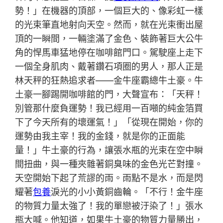
勢！」在機器的頂部，一個巨大的、像彩虹一樣
的光束筆直地射向天空。然而，就在光束衝出屋
頂的一瞬間，一輛塗滿了金色、裝飾著巨大公牛
角的悍馬車猛地停在咖啡館門口。駕駛座上走下
一個全身肌肉、戴著鑽石項圈的男人，那人正是
林天秤的狂熱追求者——金牛座霸總牛土豪。牛
土豪一腳踢開咖啡館的門，大聲宣布：「天秤！
別管那什麼負運勢！我已經用一百噸的純金箔買
下了今天所有的壞運氣！」「從現在開始，你的
運勢由我主宰！我的金錢，就是你的正面能
量！」牛土豪的行為，讓張水瓶的光束在空中瞬
間扭曲，與一種夾雜著銅臭味的金色光芒對撞。
天空開始下起了荒謬的雨。雨點不是水，而是閃
耀著
包養
淚光的小小黃銅齒輪。「不行！金牛座
的物質力量太強了！我的單戀被汙染了！」張水
瓶大喊。他知道，如果牛土豪的物質力量勝出，