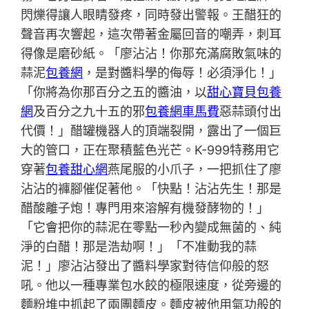
閃爍得讓人眼睛發疼，同時發出警報。王醋狂的
聲音再次響起，這次帶著金屬回音的嘲弄，刺耳
得像是磨砂紙。「廖沾沾！你那充滿腐敗氣味的
蒜泥
包養網
，是對醬料學的侮辱！必須淨化！」
「你將為你那百分之五的醬油，以
甜心寶貝包養
網
及百分之九十五的邪
包養網車馬費
惡蒜頭付出
代價！」醋罐機器人的頂端裂開，露出了一個巨
大的管口，正在聚積藍色光芒。K-999特務用它
穿著
包養甜心網
燕尾服的小爪子，一把抓住了廖
沾沾的褲腳催促著他。「快點！沾沾先生！那是
醋酸離子炮！專門用來溶解有機發酵物的！」
「它會把你的蒜泥在零點一秒內變成無菌的、純
淨的白醋！那是浩劫啊！」「不准動我的蒜
泥！」廖沾沾發出了醬料學家對待信仰般的怒
吼。他以一種專業包水餃的極限速度，從旁邊的
麵粉堆中抓起了兩團麵皮。麵皮被他用氣功般的