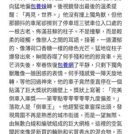
向猛地偏
包養妹
轉。後視鏡發出最後的溫柔提
醒：「再見，世界。」他沒有撞上獨角獸，但他
那顫抖的車尾卻擦到了停車塔三號車位入口處的
一根古老、佈滿苔蘚的柱子。不是撞擊，而是輕
柔的碰觸，像戀人之間的耳語。接著，一道濃郁
的、像薄荷口香糖一樣的綠色光芒。猛地從柱子
爆發出來，瞬間吞噬了何手殘和他的掀背車。光
芒消失後，窄巷恢復
包養網
了平靜，只剩下獨角
獸雕像一臉困惑的表情。何手殘感覺一陣天旋地
轉，等他回過神來，他的車子竟然垂直停在一個
貼滿了巨大獎狀的牆壁上。獎狀上寫著：「完美
倒車入庫獎——第零點零零零零零九度偏差。」
落款人是「倒車王」。他趕緊從車窗探出頭，發
現周圍不再是熟悉的城市街道，而是一望無際、
由無數白線和編號組成的巨大網格。這裡的空氣
聞起來像是新買的輪胎和劣質香水的混合物，而