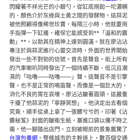
閃耀著不祥光芒的小銀勺，從缸底撈起一坨濃稠
的、顏色介於灰綠與土黃之間的發酵物。這蒜泥
被他照顧得像稀世珍寶，每隔三小時，他就要用
手指彈一下缸邊，確保它能感受到**「溫和的震
動」**，以助其在精神上達到圓滿。就在廖沾沾
專注於與蒜泥進行心靈交流時，外面的世界開始
發出一些不對勁的信號。首先是聲音。街上所有
的汽車喇叭同時發出了一個持續不斷、低沉且潮
濕的「咕嚕——咕嚕——」聲。這聲音不是引擎
聲，也不是正常的鳴笛聲，而像是一個巨大的、
消化不良的胃在哀嚎。廖沾沾皺著眉頭，這嚴重
干擾了他蒜泥的「寧靜冥想」。他決定出去看個
究竟，順手從桌上拿了一張髒兮兮的，印著《沾
醬秘笈》封面的皺衛生紙，塞進口袋以備不時之
需。他一腳踏出店門，立刻被眼前的景象震驚了
台灣包養網
。整條城市的主幹道上，數百個交通