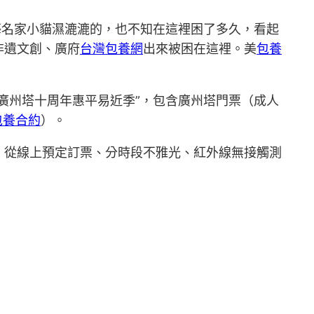
藝名家小貓濕漉漉的，也不知在這裡困了多久，看起
非遺文創、廣府
台灣包養網
出來被困在這裡。美
包養
廣州塔十周年惠平易近季”，包含廣州塔門票（成人
包養合約
）。
，從線上預定訂票、分時段不雅光、紅外線無接觸測