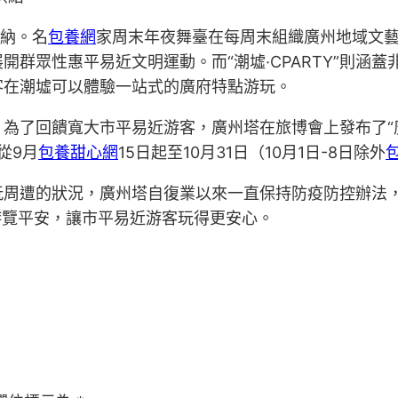
歸納。名
包養網
家周末年夜舞臺在每周末組織廣州地域文
開群眾性惠平易近文明運動。而“潮墟·CPARTY”則涵蓋
客在潮墟可以體驗一站式的廣府特點游玩。
，為了回饋寬大市平易近游客，廣州塔在旅博會上發布了“
從9月
包養甜心網
15日起至10月31日（10月1日-8日除外
玩周遭的狀況，廣州塔自復業以來一直保持防疫防控辦法
證游覽平安，讓市平易近游客玩得更安心。