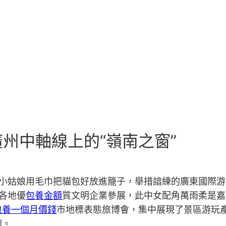
州中軸線上的“嶺南之窗”
，小姑娘用毛巾把貓包好放進籠子，舉措諳練的廣東國際游
各地優
包養金額
質文明企業參展，此中女配角萬雨柔是嘉
包養一個月價錢
市地標表態旅博會，集中展現了景區游玩產
利。