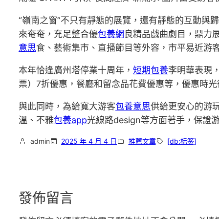
“嶺南之窗”不只有靜態的展覽，還有靜態的互動與
來奄奄，充足整合優
包養網
良精品戲曲劇目，鼎力展
意思
食、藝術集市、直播節目等外容，市平易近游
本年恰逢廣州塔停業十周年，
短期包養
李明華表現
票）7折優惠，餐廳和留念品花費優惠等，優惠時光
與此同時，為給寬大游客
包養意思
供給更安心的游
溫、不雅
包養app
光線路design等方面著手，保
admin
2025 年 4 月 4 日
推薦文章
[db:标签]
發佈留言