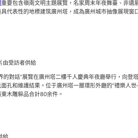
網
重要包含嶺南文明主題展覽，名家周末年夜舞臺、非遺
最具代表性的地標建筑廣州塔，成為廣州城市抽像展現窗
片由受訪者供給
界的對話”展覽在廣州塔二樓千人慶典年夜廳舉行，向登塔
面孔和維護結果。位于廣州塔一層環形外廳的“禮樂人世
東木雕躲品合計80余件。
供給