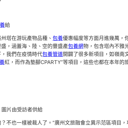
養
給
廣州塔在游玩產物品種、
包養
優惠幅度等方面月進幾萬，
豐盛，涵蓋海、陸、空的豐盛產
包養網
物，包含塔內不雅
下，我們在疫情時代
包養管道
開闢了很多新項目，如嶺南
養
紅，而作為墊腳CPARTY”等項目，這些也都在本年的
 圖片由受訪者供給
的？不也一樣被裁人了。”廣州文旅融會立異示范區項目