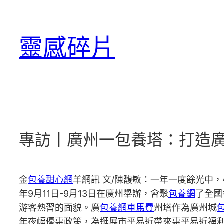
跳
至
靈感碎片
主
要
內
容
專訪丨廣州一包養塔：打造廣
金
包養甜心網
羊網訊 文/陳馥敏：一年一度餘光中
年9月11日-9月13日在廣州舉辦，會聚
包養網
了全國
游客熟習的面貌。廣
包養網車馬費
州塔作為廣州城
年夜幅優惠政策，為逛展市平易近帶來惠平易近福