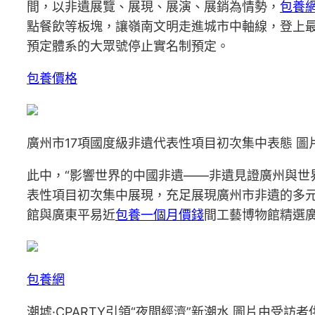
間，以非遺展覽、展現、展演、展銷為情勢，
包養
點餐飲等板塊，讓嶺南文明走進城市中軸線，登上
預定體系的大眾號停止實名制預定。
包養價格
廣州市17項國度級非遺代表性項目初次集中表態 圖
此中，“影響世界的中國非遺——非遺見證廣州與世
表性項目初次集中展現，充足展現廣州市非遺的多元
館與廣東平易近
包養一個月價錢
間工藝博物館精選廣
包養網
潮墟·CPARTY引領“夜間經濟”新潮水 圖片由受訪者