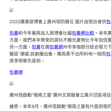
2020廣東旅博會上廣州塔的展位 圖片由受訪者供
包
包養
和今年餐與加入旅博會比擬
包養網比較
，本年
方面，我們本年帶來的游玩不雅光產物比今年加倍
另一方面，
包養
在廣
包養網
州市多個部分結合發力
驗區“潮墟·該劇播出後，萬雨柔不出所料地一炮而
包
席李明華先容到。
包養網
廣州塔啟動“嶺南之窗”廣州文旅融會立異示范區項目
據悉，本年8月，廣州塔啟動“嶺南之窗有什麼前程