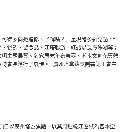
你可得多向她進修，了解嗎？」呈現諸多新亮點。“一
光、餐飲、留念品、江塔聯游、紅船以及海珠湖等；
文明主題展覽、名家周末年夜舞臺、潮水文創花費體
旅博會長進行了展現。” 廣州塔黨總支副書記工會主
，項目以廣州塔為焦點、以其周邊緣江區域為基本空