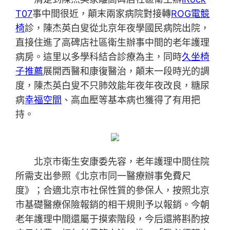
T07
事中間很近，顛末兩家病院對接轉
ROG電競
椅
診，陳杰英白叟從北京年夜學國民病院出院，
直接住進了高碑店社區衛生辦事中間的老年護理
病房。這里以多學科結合診療為主，同時
久坐椅
子推薦
展開西醫和康復醫治，顛末一段時光的調
度，陳杰英白叟不只肺效能年夜年夜改良，糖尿
病
幸福空間
、高血壓等基本病也獲得了有用把
持。
北京市衛生安康委先容，老年護理中間住院
所需支出參照《北京市同一醫療辦事免費尺
度》；合適北京市社保性質的參保人，按照北京
市基礎醫療保險報銷的相干規則予以報銷。今朝
老年護理中間還屬于摸索階段，今后還將斟酌按