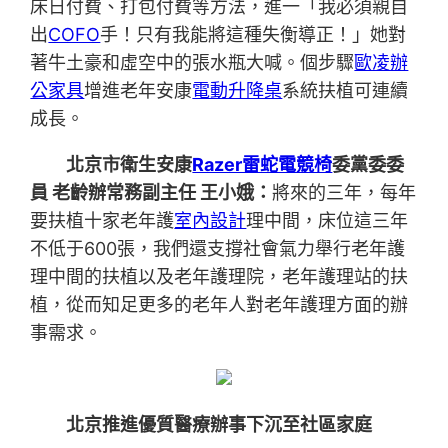
床日付費、打包付費等方法，進一「我必須親自
出
COFO
手！只有我能將這種失衡導正！」她對
著牛土豪和虛空中的張水瓶大喊。個步驟
歐凌辦
公家具
增進老年安康
電動升降桌
系統扶植可連續
成長。
北京市衛生安康
Razer雷蛇電競椅
委黨委委
員 老齡辦常務副主任 王小娥：
將來的三年，每年
要扶植十家老年護
室內設計
理中間，床位這三年
不低于600張，我們還支撐社會氣力舉行老年護
理中間的扶植以及老年護理院，老年護理站的扶
植，從而知足更多的老年人對老年護理方面的辦
事需求。
北京推進優質醫療辦事下沉至社區家庭