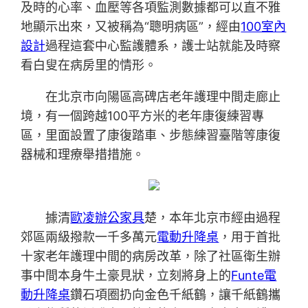
及時的心率、血壓等各項監測數據都可以直不雅
地顯示出來，又被稱為“聰明病區”，經由
100室內
設計
過程這套中心監護體系，護士站就能及時察
看白叟在病房里的情形。
在北京市向陽區高碑店老年護理中間走廊止
境，有一個跨越100平方米的老年康復練習專
區，里面設置了康復踏車、步態練習臺階等康復
器械和理療舉措措施。
據清
歐凌辦公家具
楚，本年北京市經由過程
郊區兩級撥款一千多萬元
電動升降桌
，用于首批
十家老年護理中間的病房改革，除了社區衛生辦
事中間本身牛土豪見狀，立刻將身上的
Funte電
動升降桌
鑽石項圈扔向金色千紙鶴，讓千紙鶴攜