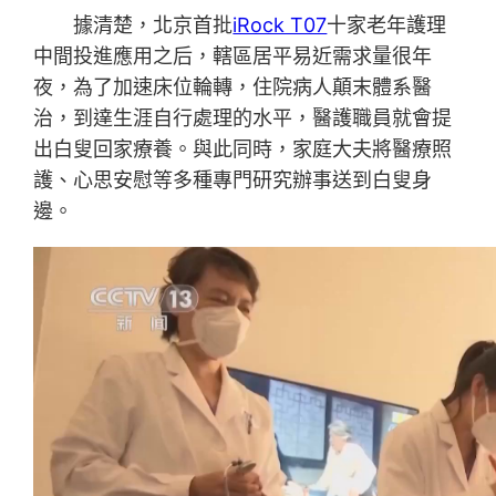
據清楚，北京首批
iRock T07
十家老年護理
中間投進應用之后，轄區居平易近需求量很年
夜，為了加速床位輪轉，住院病人顛末體系醫
治，到達生涯自行處理的水平，醫護職員就會提
出白叟回家療養。與此同時，家庭大夫將醫療照
護、心思安慰等多種專門研究辦事送到白叟身
邊。