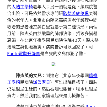
重要是兩年夜類，一類是轄區內的慢性病急性期
的
人體工學椅
老年人；另一類就是從下級病院醫
治出院，可是依然需求專門研
歐德系統傢俱
究醫
治的老年人。北京市向陽區高碑店老年護理中間
收治的患者陳杰英白叟就屬于第二種情形。兩個
月前，陳杰英由於嚴重的肺部沾染，招致多臟器
衰竭，在北京年夜學國民病院住院40天，顛末醫
治陳杰英化險為夷，病院告訴可以回家了，可
Funte電動升降桌
是白叟的女兒卻犯了難。
陳杰英的女兒：
到達它（北京年夜學國
護脊
工學椅
民病院
辦公家具
）阿誰出院目標了，四肢
仍是很是生硬的，然后吞咽也艱苦，咽水也很是
費力，然后我們回家護理起來是比擬艱苦。
清楚到陳杰英家離高碑店社區衛生辦
iRock