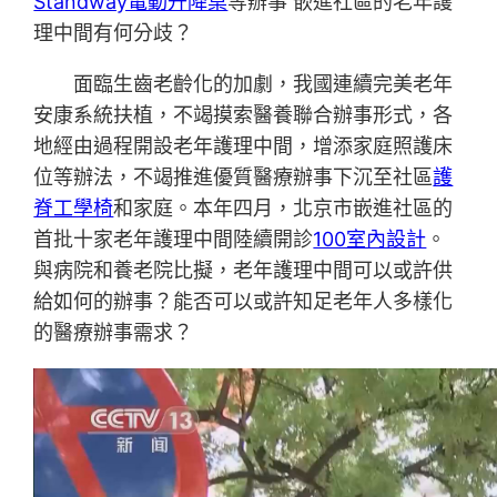
Standway電動升降桌
等辦事 嵌進社區的老年護
理中間有何分歧？
面臨生齒老齡化的加劇，我國連續完美老年
安康系統扶植，不竭摸索醫養聯合辦事形式，各
地經由過程開設老年護理中間，增添家庭照護床
位等辦法，不竭推進優質醫療辦事下沉至社區
護
脊工學椅
和家庭。本年四月，北京市嵌進社區的
首批十家老年護理中間陸續開診
100室內設計
。
與病院和養老院比擬，老年護理中間可以或許供
給如何的辦事？能否可以或許知足老年人多樣化
的醫療辦事需求？