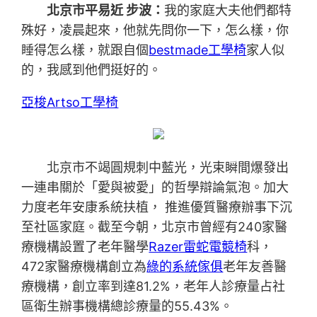
北京市平易近 步波：
我的家庭大夫他們都特
殊好，凌晨起來，他就先問你一下，怎么樣，你
睡得怎么樣，就跟自個
bestmade工學椅
家人似
的，我感到他們挺好的。
亞梭Artso工學椅
北京市不竭圓規刺中藍光，光束瞬間爆發出
一連串關於「愛與被愛」的哲學辯論氣泡。加大
力度老年安康系統扶植， 推進優質醫療辦事下沉
至社區家庭。截至今朝，北京市曾經有240家醫
療機構設置了老年醫學
Razer雷蛇電競椅
科，
472家醫療機構創立為
綠的系統傢俱
老年友善醫
療機構，創立率到達81.2%，老年人診療量占社
區衛生辦事機構總診療量的55.43%。