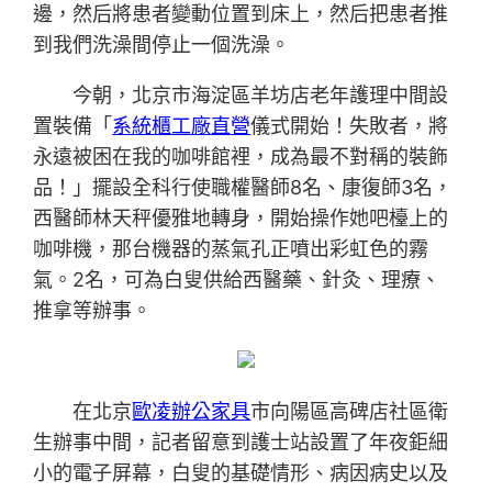
邊，然后將患者變動位置到床上，然后把患者推
到我們洗澡間停止一個洗澡。
今朝，北京市海淀區羊坊店老年護理中間設
置裝備「
系統櫃工廠直營
儀式開始！失敗者，將
永遠被困在我的咖啡館裡，成為最不對稱的裝飾
品！」擺設全科行使職權醫師8名、康復師3名，
西醫師林天秤優雅地轉身，開始操作她吧檯上的
咖啡機，那台機器的蒸氣孔正噴出彩虹色的霧
氣。2名，可為白叟供給西醫藥、針灸、理療、
推拿等辦事。
在北京
歐凌辦公家具
市向陽區高碑店社區衛
生辦事中間，記者留意到護士站設置了年夜鉅細
小的電子屏幕，白叟的基礎情形、病因病史以及