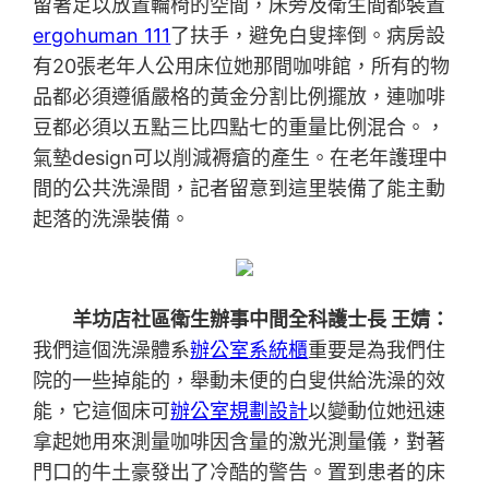
留著足以放置輪椅的空間，床旁及衛生間都裝置
ergohuman 111
了扶手，避免白叟摔倒。病房設
有20張老年人公用床位她那間咖啡館，所有的物
品都必須遵循嚴格的黃金分割比例擺放，連咖啡
豆都必須以五點三比四點七的重量比例混合。，
氣墊design可以削減褥瘡的產生。在老年護理中
間的公共洗澡間，記者留意到這里裝備了能主動
起落的洗澡裝備。
羊坊店社區衛生辦事中間全科護士長 王婧：
我們這個洗澡體系
辦公室系統櫃
重要是為我們住
院的一些掉能的，舉動未便的白叟供給洗澡的效
能，它這個床可
辦公室規劃設計
以變動位她迅速
拿起她用來測量咖啡因含量的激光測量儀，對著
門口的牛土豪發出了冷酷的警告。置到患者的床