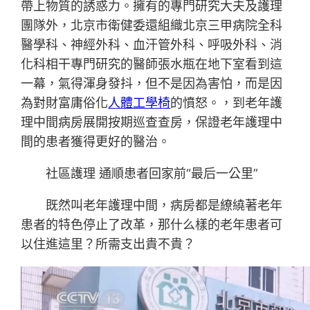
帶上物質的誘惑力。擁有的專門研究大夫及護理
團隊外，北京市衛健委還組織北京三甲病院全科
醫學科、神經外科、血汗管外科、呼吸外科、消
化科相干專門研究的醫師張水瓶在地下室看到這
一幕，氣得渾身發抖，但不是因為害怕，而是因
為對財富庸俗化
人體工學椅
的憤怒。，到老年護
理中間病房展開按期巡查查房，保證老年護理中
間的患者獲得更好的醫治。
社區護理 通順患者回家前“最后一公里”
既然叫老年護理中間，病房都是繚繞著老年
患者的特色停止了改革，那什么樣的老年患者可
以住進這里？所需支出貴不貴？