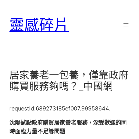
跳
至
靈感碎片
主
要
內
容
居家養老一包養，僅靠政府
購買服務夠嗎？_中國網
requestId:689273185ef007.99958644.
沈陽試點政府購買居家養老服務，深受歡迎的同
時面臨力量不足等問題