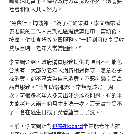
斷加深的當下，僅靠政府力量遠遠不夠，還需要
社會和個人共同努力。
“免費行，掏錢難。”為了打通渠道，李文娟帶著
養老院的工作人員到社區提供剪指甲、剪頭發、
按摩、健康食譜等免費服務。“一提到可以享受收
費項目時，老年人常常回絕。”
李文娟介紹，政府購買服務提供的項目不可能包
含所有，大部分老年人消費相對保守，愿意為子
孫消費，卻不愿意為自己消費，不愿掏錢享受高
品質服務。“比如助浴服務，常規應該是一周一
次，可很多老年人冬天出汗少能忍則忍，有的半
失能老年人兩三個月才肯洗一次，夏天實在受不
了，會在過生日或子女看望等日子洗。”
目前，李文娟針對
包養網dcard
半失能老年人推