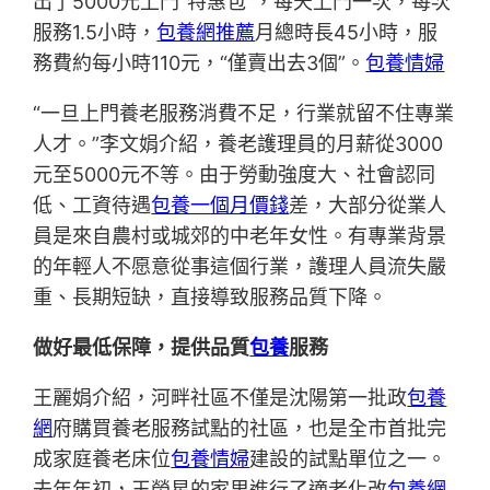
出了5000元上門“特惠包”，每天上門一次，每次
服務1.5小時，
包養網推薦
月總時長45小時，服
務費約每小時110元，“僅賣出去3個”。
包養情婦
“一旦上門養老服務消費不足，行業就留不住專業
人才。”李文娟介紹，養老護理員的月薪從3000
元至5000元不等。由于勞動強度大、社會認同
低、工資待遇
包養一個月價錢
差，大部分從業人
員是來自農村或城郊的中老年女性。有專業背景
的年輕人不愿意從事這個行業，護理人員流失嚴
重、長期短缺，直接導致服務品質下降。
做好最低保障，提供品質
包養
服務
王麗娟介紹，河畔社區不僅是沈陽第一批政
包養
網
府購買養老服務試點的社區，也是全市首批完
成家庭養老床位
包養情婦
建設的試點單位之一。
去年年初，王榮星的家里進行了適老化改
包養網