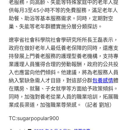
老服務，向高齡、失能等特殊家庭中的老年人提
供每月3至45小時不等的免費服務，滿足老年人
助餐、助浴等基本服務需求。同時，定期對空
巢、失能等老年群體實施分層分類探訪。
遼寧省社會科學院社會學研究所所長王磊表示，
政府在做好老年人最低養老保障的同時，還應支
持發展上門養老服務的護理型養老機構，支持專
業護理人員獲得合理的勞動報酬，政府的公共投
入也應當向他們傾斜。他建議，將為老服務人員
納入緊缺急需人才目錄，對這部分群
包養感情
體
在購房、就醫、子女就學等方面給予政策傾斜。
同時，加強對養老從業人員的職業培訓，拓展職
業成長渠道，加強職業尊榮感。（記者 劉旭）
TC:sugarpopular900