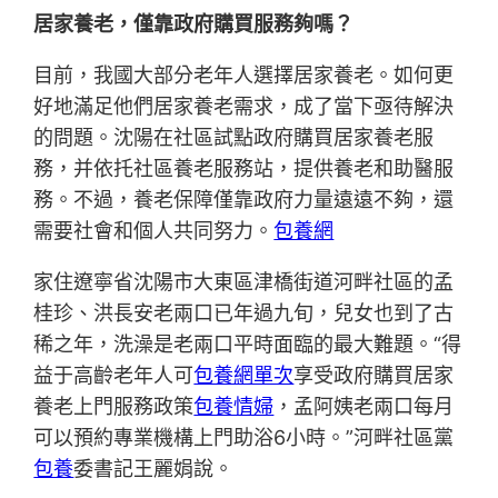
居家養老，僅靠政府購買服務夠嗎？
目前，我國大部分老年人選擇居家養老。如何更
好地滿足他們居家養老需求，成了當下亟待解決
的問題。沈陽在社區試點政府購買居家養老服
務，并依托社區養老服務站，提供養老和助醫服
務。不過，養老保障僅靠政府力量遠遠不夠，還
需要社會和個人共同努力。
包養網
家住遼寧省沈陽市大東區津橋街道河畔社區的孟
桂珍、洪長安老兩口已年過九旬，兒女也到了古
稀之年，洗澡是老兩口平時面臨的最大難題。“得
益于高齡老年人可
包養網單次
享受政府購買居家
養老上門服務政策
包養情婦
，孟阿姨老兩口每月
可以預約專業機構上門助浴6小時。”河畔社區黨
包養
委書記王麗娟說。