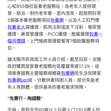
心和955個社區養老服務站，為老年人提供理
發、助浴、制作老年餐、室內清潔、起居照料等
5個基本養老服務項目
包養網
，以及人工肛門便
包養女人
袋護理、肌肉注射或皮下注射、導尿管
護理、鼻胃管護理、PICC護理、壓瘡護理
包養一
個月價錢
、上門慢病管理套餐等7個助醫服務項
目。
據沈陽市民政局工作人員介紹，截至目前，沈陽
政府購買居家養老服務社區覆蓋率達17.3%，這
項普惠服務主要服務城鄉最
包養網
低生活保障家
包養網ppt
庭、分散供養特困人員、部分失能老
年人等群體，提供基本的養老需求保障。
“免費行，掏錢難”
不過，面對全市60歲以上戶籍人口210.8萬人的