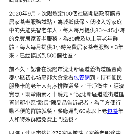
2020年9月，沈陽選定100個社區開展政府購買
居家養老服務試點，為城鄉低保、低收入等家庭
中的失能失智老年人，每人每月提供30～45小時
的免費居家養老服務，為80歲及以上等老年群
體，每人每月提供3小時免費居家養老服務。3年
來，已經擴展到500個社區。
前不久，記者在沈陽市沈北新區道義街道匯置尚
郡小區初心坊惠鄰大食堂看
包養網
到，持有便民
服務卡的老年人有序排隊選餐。“干凈衛生，經濟
實惠，兩葷兩素才十幾元。”沈北新區道義街道匯
置尚郡小區“點長”陳晶晶告訴記者，為了方便行
動不便的群體就餐，餐廳還對60歲以上老
包養
年
人和特殊群體免費上門送餐。
同時，沈陽市依托279家區域性居家養老服務中