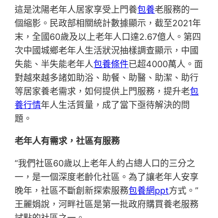
這是沈陽老年人居家享受上門養
包養
老服務的一
個縮影。民政部相關統計數據顯示，截至2021年
末，全國60歲及以上老年人口達2.67億人。第四
次中國城鄉老年人生活狀況抽樣調查顯示，中國
失能、半失能老年人
包養條件
已超4000萬人。面
對越來越多諸如助浴、助餐、助醫、助潔、助行
等居家養老需求，如何提供上門服務，提升老
包
養行情
年人生活質量，成了當下亟待解決的問
題。
老年人有需求，社區有服務
“我們社區60歲以上老年人約占總人口的三分之
一，是一個深度老齡化社區。為了讓老年人安享
晚年，社區不斷創新探索服務
包養網ppt
方式。”
王麗娟說，河畔社區是第一批政府購買養老服務
試點的社區之一。