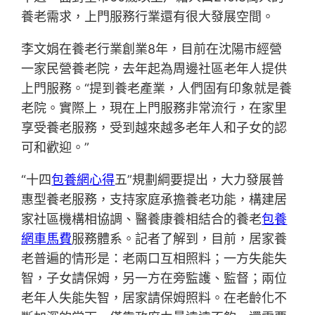
養老需求，上門服務行業還有很大發展空間。
李文娟在養老行業創業8年，目前在沈陽市經營
一家民營養老院，去年起為周邊社區老年人提供
上門服務。“提到養老產業，人們固有印象就是養
老院。實際上，現在上門服務非常流行，在家里
享受養老服務，受到越來越多老年人和子女的認
可和歡迎。”
“十四
包養網心得
五”規劃綱要提出，大力發展普
惠型養老服務，支持家庭承擔養老功能，構建居
家社區機構相協調、醫養康養相結合的養老
包養
網車馬費
服務體系。記者了解到，目前，居家養
老普遍的情形是：老兩口互相照料；一方失能失
智，子女請保姆，另一方在旁監護、監督；兩位
老年人失能失智，居家請保姆照料。在老齡化不