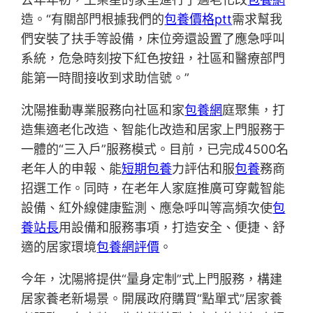
造。“有關部門根據我們的
包養價格ptt
需求幫我
們安裝了扶手等設備，床位旁還設置了應急呼叫
系統，危急時刻按下紅色按鈕，社區和醫療部門
能第一時間接收到求助信號。”
沈陽推動專業服務向社區和家
包養網
庭聚集，打
造集適老化改造、智能化改造和居家上門服務于
一體的“三入戶”服務模式。目前，已完成4500名
老年人的申報、能
短期包養
力評估和服
包養
務商
招選工作。同時，在老年人家庭推廣可穿戴智能
設備、紅外線健康監測、應急呼叫等高頻次使
包
養站長
用設備和服務事項，打造安全、便捷、舒
適的居家環境
包養網評價
。
今年，沈陽將提供“量身定制”式上門服務，構建
居家養老新場景。開展政府購買“點單式”居家養