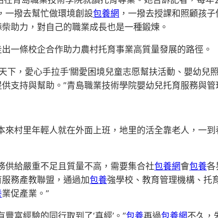
，一撥去幫忙做環境創設
包養網
，一撥去授課和照顧孩子
添柴助力，對自己的職業成長也是一種鍛煉。
走出一條校企合作助力農村托育事業高質量發展的路徑。
藍天下，愛心手拉手’關愛困境兒童志愿幫扶活動、嬰幼兒
供支持與幫助。”青島職業技術學院嬰幼兒托育服務與管
本來村里年輕人就在外面上班，地里的活全靠老人，一到
務供給嚴重不足且質量不高，需要集合社
包養網
會
包養
各
育服務產教聯盟，通過加
包養
強學校、教育管理機構、托
養
業促產業。”
豐富經驗的同行取到了‘真經’。”
包養
再過
包養網
不久，