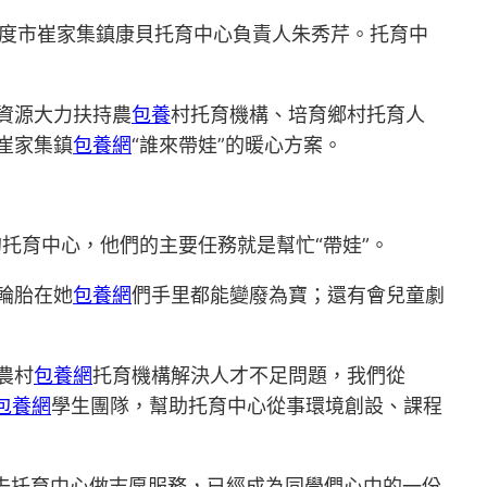
平度市崔家集鎮康貝托育中心負責人朱秀芹。托育中
資源大力扶持農
包養
村托育機構、培育鄉村托育人
崔家集鎮
包養網
“誰來帶娃”的暖心方案。
托育中心，他們的主要任務就是幫忙“帶娃”。
輪胎在她
包養網
們手里都能變廢為寶；還有會兒童劇
農村
包養網
托育機構解決人才不足問題，我們從
包養網
學生團隊，幫助托育中心從事環境創設、課程
年去托育中心做志愿服務，已經成為同學們心中的一份