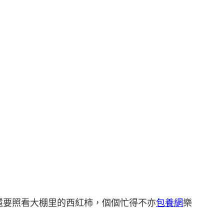
還要照看大棚里的西紅柿，個個忙得不亦
包養網
樂