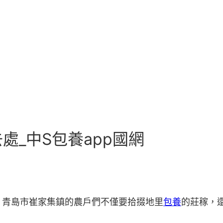
_中S包養app國網
，青島市崔家集鎮的農戶們不僅要拾掇地里
包養
的莊稼，