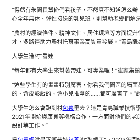
“得虧有朱園長幫俺們看孩子，不然真不知道怎么辦
心全年無休、彈性接送的乳兒班，則幫助老鄉們解決
“農村的經濟條件、精神文化、居住環境等方面提升
才，多路徑助力農村托育事業高質量發展。”青島職
大學生進村“看娃”
“每年都有大學生來幫著帶娃，可專業哩！”崔家集
“這些學生有的畫畫特別厲害，你看我們園區的墻面
的、會皮影戲的、會小兒推拿的……都可厲害了。”
大學生怎么會跑到村
包養
里去？這是青島職業技術
2021年開始與康貝等機構合作，一方面對他們的
設計等工作。”
吳
包養網
晗是下鄉帶娃
包養
的“熟練工”，2023