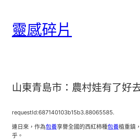
跳
至
靈感碎片
主
要
內
容
山東青島市：農村娃有了好去處
requestId:687140103b15b3.88065585.
連日來，作為
包養
享譽全國的西紅柿種
包養
植重鎮
乎。