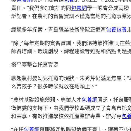
責任。“我們參加實訓的同
包養網
學一般會分成兩撥
訴記者，在農村的實習實訓不僅為當地的托育事業
經過多年探索，青島職業技術學院正逐漸
包養
包養
“除了每年定期的實習實訓，我們還持續推進‘同在
師資培訓、環境創設、課程建設等難點和痛點問題提
搭平臺整合托育資源
聊起農村嬰幼兒托育的現狀，朱秀芹仍滿是焦慮：“
么帶孩子？很多時候就放在地頭上。”
“農村基礎設施薄弱、專業人才
包養網
匱乏，托育服
衛健委的支持下，由我們學校牽頭成立了青島市托
和共享，有效推進學校依托產業辦專業、辦好專
包
“在托
包養網
育服務產教聯盟這個平臺上，跟著不少有