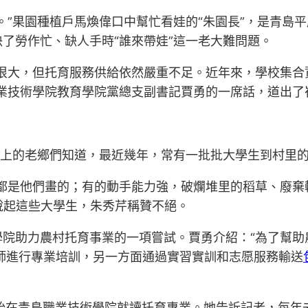
。”果園種植戶馬煥偉口中幫忙看娃的“朱園長”，是青島
了勞作忙、缺人手時“誰來帶娃”這一老大難問題。
很大，但托育服務供給依然嚴重不足。近年來，學校集合
業技術學院教育學院黨總支副書記賈勇的一席話，道出了
鎮上的老鄉們知道，最近幾年，常有一批批大學生到村里的
都是他們畫的；有的動手能力強，破爛堆里的稻草、廢棄
說起這些大學生，朱秀芹稱贊不絕。
學院助力農村托育事業的一項嘗試。賈勇介紹：“為了幫助
老師進行專業培訓，另一方面通過實習實訓和志愿服務輸送
年開始在青島職業技術學院就讀托育專業。她告訴記者，每