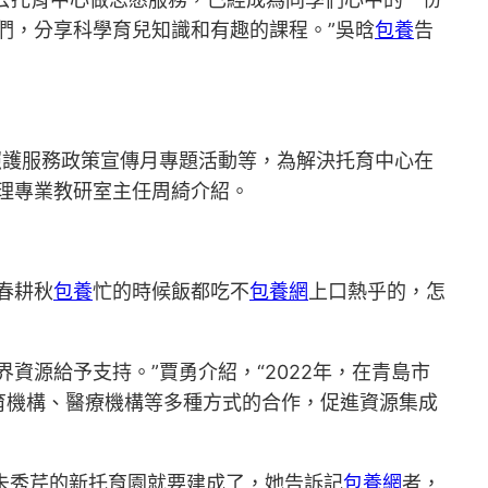
們，分享科學育兒知識和有趣的課程。”吳晗
包養
告
照護服務政策宣傳月專題活動等，為解決托育中心在
理專業教研室主任周綺介紹。
春耕秋
包養
忙的時候飯都吃不
包養網
上口熱乎的，怎
界資源給予支持。”賈勇介紹，“2022年，在青島市
育機構、醫療機構等多種方式的合作，促進資源集成
朱秀芹的新托育園就要建成了，她告訴記
包養網
者，