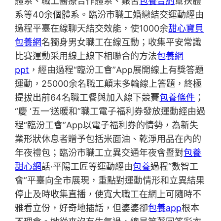
體系、職工醫療合作體系、艱苦
包養合約
幫扶體
系等40余個體系。臨汾市職工婚戀結交運動經由
過程平臺在線聊天結交效能，使1000余
甜心寶貝
包養網
名獨身男女職工在線互動；收集平安常識
比賽運動采用線上線下相聯合的方法
包養網
ppt
，經由過程“臨汾工會”App展開線上有獎答題
運動，25000余名職工顛末多輪線上答題，終極
提拔出前64名職工餐與加入線下競賽
包養條件
；
“慶 ‘五一’送暖和”職工電子福利券發放運動經由過
程“臨汾工會”App以電子福利券的情勢，為新失
業形狀休息者贈予包括米面油、乾淨用品在內的
年夜禮包；臨汾市職工立異交通年夜會暨對
包養
甜心網
話·平陽工匠等運動經由
包養
過程“數智工
會”平臺向全市展現，重點對運動情形和立異結果
停止及時收集直播，使寬大職工在網上可隨時不
雅看立份，好奇地插話，但婆婆卻
包養app
根本