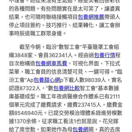
不理會。她從來沒有生氣過，總是笑著回答彩衣
的各種問題。有些問題實在是太可笑了，讓婆異
結果，也可隨時聯絡接觸項目
包養網推薦
帶頭人
停止項目簽約、技巧推行、結果轉化，讓工會辦
事時辰退職工群眾身邊。
截至今朝，臨汾“數智工會”平臺籠罩工會組
織3848家、會員362341人。經由過
包養行情
程
目次樹構造
包養網車馬費
、可視化界面、下拉式
菜單，職工會員的信息清楚可見、一鍵可得。“臨
汾工會”Ap
包養甜心網
p下載人數98039人，實名
認證87322人，“數
包養網比較
智工會”基本數據
庫基礎成型。職工年夜病醫療合作體系已有2111
個單元完成了繳費請求，繳費237415人，繳費金
額8546940元。已提交勞模治理體系錄進勞模數
據1370余條，征求職工看法1也就是說，花兒嫁
給了席世勳，如果她作為母
包養網
親，真的去席