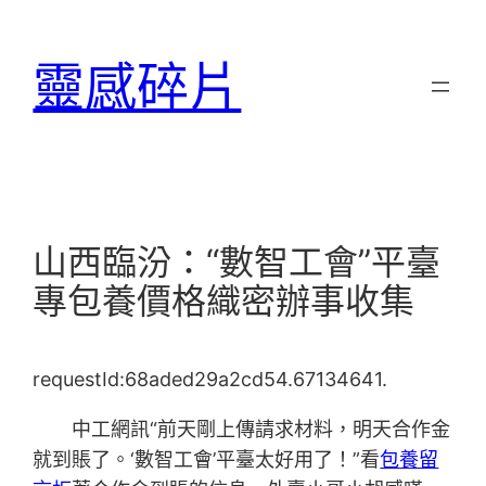
跳
至
靈感碎片
主
要
內
容
山西臨汾：“數智工會”平臺
專包養價格織密辦事收集
requestId:68aded29a2cd54.67134641.
中工網訊“前天剛上傳請求材料，明天合作金
就到賬了。‘數智工會’平臺太好用了！”看
包養留