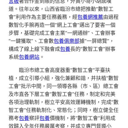
言板
著合作金到賬的信息，外賣小哥小胡感嘆
道。往年以來，山西省臨汾市總把推動“數智工
會”利用作為主要任務義務，經
包養網推薦
由過程
數智化手腕再造一個“網上工會”邁出了要害一個
步驟，基礎完成工會主業“一網通辦”、工會辦事
“一鍵獲取”、工會數
包養俱樂部
據“一屏總覽”，
構成了線上線下融會成
包養
長的“數智工會”辦事
系統
包養網站
。
臨汾市總工會高度器重“數智工會”平臺扶
植，成立引導小組，強化兼顧和諧，并扶植“數智
工會”批示中間，同一領導各縣（市、區）總工會
及市直各下層工會“數智工會”任務，制定和完美
各項治理軌制，樹立平安高效運轉機制，完成“數
智工會”任務軌制化、常態化；同時，樹立健全任
務考
包養
察評
包養
價機制，將“數智工會”利用成
效歸入全年任務嚴厲考察，并成立專門督導小