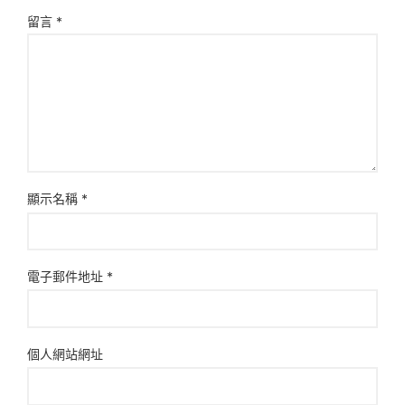
留言
*
顯示名稱
*
電子郵件地址
*
個人網站網址