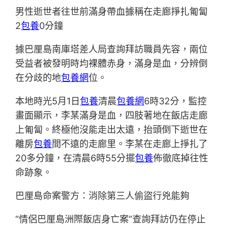
男性逝世者往世前滿身帶血據稱在走廊掙扎匍匐
2
包養
0分鐘
據巴厘島南庫塔差人局查詢拜訪職員先容，兩位
受益者被發明時均裸體赤身，滿身是血，分辨倒
在分歧的地
包養網
位。
本地時光5月1日
包養
清晨
包養網
6時32分，監控
畫面顯示，李某滿身是血，四肢著地在飯店走廊
上匍匐。終極他沒能走出太遠，抬頭倒下逝世在
離房
包養
間不遠的走廊里。李某在走廊上掙扎了
20多分鐘，在清晨6時55分擺
包養
佈徹底掉往性
命跡象。
巴厘島命案警方：消除第三人偷盜行兇能夠
“情侶巴厘島洲際飯店身亡案”查詢拜訪仍在停止