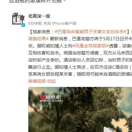
自酒瓶的玻璃碎片他殺。