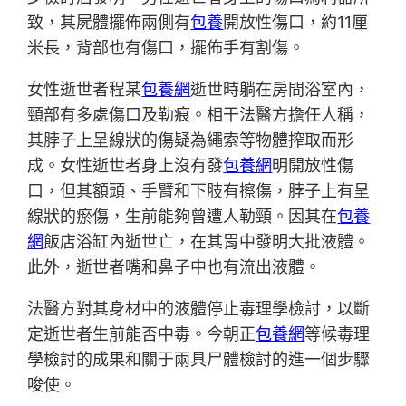
致，其屍體擺佈兩側有
包養
開放性傷口，約11厘
米長，背部也有傷口，擺佈手有割傷。
女性逝世者程某
包養網
逝世時躺在房間浴室內，
頸部有多處傷口及勒痕。相干法醫方擔任人稱，
其脖子上呈線狀的傷疑為繩索等物體搾取而形
成。女性逝世者身上沒有發
包養網
明開放性傷
口，但其額頭、手臂和下肢有擦傷，脖子上有呈
線狀的瘀傷，生前能夠曾遭人勒頸。因其在
包養
網
飯店浴缸內逝世亡，在其胃中發明大批液體。
此外，逝世者嘴和鼻子中也有流出液體。
法醫方對其身材中的液體停止毒理學檢討，以斷
定逝世者生前能否中毒。今朝正
包養網
等候毒理
學檢討的成果和關于兩具尸體檢討的進一個步驟
唆使。