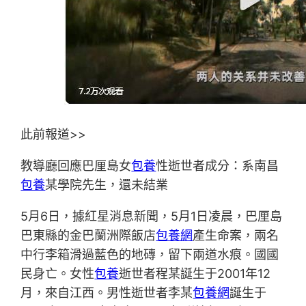
此前報道>>
教導廳回應巴厘島女
包養
性逝世者成分：系南昌
包養
某學院先生，還未結業
5月6日，據紅星消息新聞，5月1日凌晨，巴厘島
巴東縣的金巴蘭洲際飯店
包養網
產生命案，兩名
中行李箱滑過藍色的地磚，留下兩道水痕。國國
民身亡。女性
包養
逝世者程某誕生于2001年12
月，來自江西。男性逝世者李某
包養網
誕生于