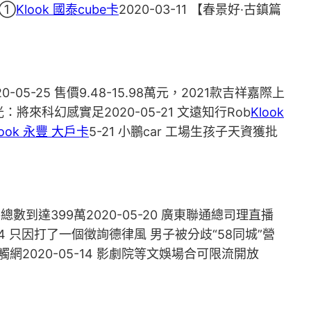
地①
Klook 國泰cube卡
2020-03-11 【春景好·古鎮篇
-05-25 售價9.48-15.98萬元，2021款吉祥嘉際上
曝光：將來科幻感實足2020-05-21 文遠知行Rob
Klook
look 永豐 大戶卡
5-21 小鵬car 工場生孩子天資獲批
總數到達399萬2020-05-20 廣東聯通總司理直播
14 只因打了一個徵詢德律風 男子被分歧“58同城”營
前觸網2020-05-14 影劇院等文娛場合可限流開放