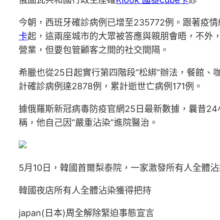
今朝，西班牙確診病例已增至235772例。跟著
卡
起，這兩座城市的大眾被答應與親朋會晤，不外，
營業，但要包管顧客之間的社交間隔。
希臘也從25日起實行第四階段“松綁”辦法，餐館、
計確診病例達2878例，累計逝世亡病例171例。
據俄羅斯新冠病毒防疫官網25日最新數據，曩昔24
稱，他自己因“嚴重沾染”進院醫治。
5月10日，韓國首爾梨泰院，一家激發所有人全體沾
韓國夜店所有人全體沾染獲得把持
japan(日本)周全解除緊迫事態宣言