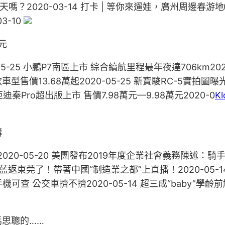
天嗎？2020-03-14 打卡 | 等你來遛娃，廣州周邊春游
3-10
萬元
-05-25 小鵬P7南區上市 綜合續航里程最年夜達706km2020
兩款車型售價13.68萬起2020-05-25 新寶駿RC-5實拍圖
比亞迪秦Pro超出版上市 售價7.98萬元—9.98萬元2020-0
K
疇
020-05-20 美團發布2019年度企業社會義務陳述：騎手
王祖藍返東莞了！帶著中國“制造業之都”上直播！2020-05-
手機可查 公交車擠不擠2020-05-14 超三成“baby”學齡
思聰的……