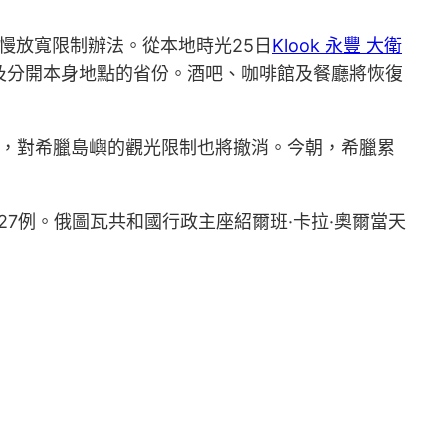
慢放寬限制辦法。從本地時光25日
Klook 永豐 大衛
及分開本身地點的省份。酒吧、咖啡館及餐廳將恢復
，對希臘島嶼的觀光限制也將撤消。今朝，希臘累
27例。俄圖瓦共和國行政主座紹爾班·卡拉·奧爾當天