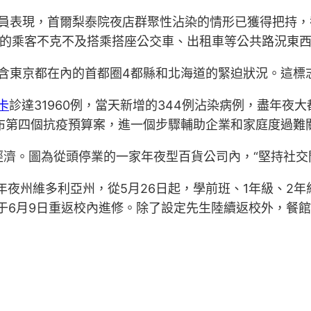
生官員表現，首爾梨泰院夜店群聚性沾染的情形已獲得把持
的乘客不克不及搭乘搭座公交車、出租車等公共路況東
除包含東京都在內的首都圈4都縣和北海道的緊迫狀況。這標志
e卡
診達31960例，當天新增的344例沾染病例，盡年夜大
布第四個抗疫預算案，進一個步驟輔助企業和家庭度過難
經濟。圖為從頭停業的一家年夜型百貨公司內，“堅持社交
年夜州維多利亞州，從5月26日起，學前班、1年級、2年
將于6月9日重返校內進修。除了設定先生陸續返校外，餐