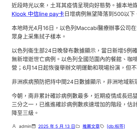
近段時光以來，土耳其疫情呈現向好態勢。據本地媒
Klook 中信line pay卡
日增病例無望降落到500以
本地時光4月16日，以色列Maccabi醫療辦事公
眾身上采集拭子樣本。
以色列衛生部24日晚發布數據顯示，當日新增5例
無新增逝世亡病例。以色列全國范圍內的餐館、咖啡
營；6月14日起恢復舉辦文明運動和現場扮演，但
非洲疾病預防把持中間24日數據顯示，非洲地域新冠
今朝，南非累計確診病例數最多，近期疫情成長迅猛
三分之一，已進進確診病例數疾速增加的階段，估計
降至三級。
admin
2025 年 5 月 13 日
推薦文章
[db:标签]