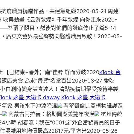
疫職員捐贈作品、共建黨組織2020-05-21 周建
19 收集動畫《云游敦煌》千年敦煌 向你走來2020-
者——答覆了題目，然後對他們的謎底停止了辯5-14
出，廣東文藝界最強聲勢向醫護職員致敬！2020-05-
【已結束+番外】南”佳肴 鮮而分歧2020
Klook 台
店美食 為求“帶貨”名堂百出2020-03-27 愛吃
-11 小白剎時變身美食達人！清點疫情期最受接待半製
Klook 永豐 大衛卡 daway
Klook 永豐 大衛卡
氣象 男孩水下沖涼降溫
看望哥倫比亞植物維護區
~
內蒙古阿拉善：格勒圖湖美艷年夜漠
杭州傳統
4小時 胡春流：我在“0001號”外企當發賣員的日子
商辦住混雜用地均價最高22817元/平方米2020-05-26