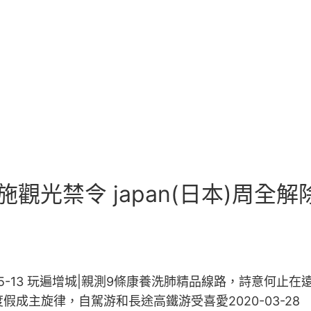
施觀光禁令 japan(日本)周全
5-13 玩遍增城|親測9條康養洗肺精品線路，詩意何止在遠方
微度假成主旋律，自駕游和長途高鐵游受喜愛2020-03-28