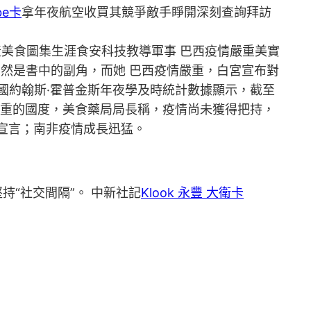
be卡
拿年夜航空收買其競爭敵手睜開深刻查詢拜訪
房產美食圖集生涯食安科技教導軍事 巴西疫情嚴重美實
本身居然是書中的副角，而她 巴西疫情嚴重，白宮宣布對
 美國約翰斯·霍普金斯年夜學及時統計數據顯示，截至
最嚴重的國度，美食藥局局長稱，疫情尚未獲得把持，
態宣言；南非疫情成長迅猛。
“社交間隔”。 中新社記
Klook 永豐 大衛卡