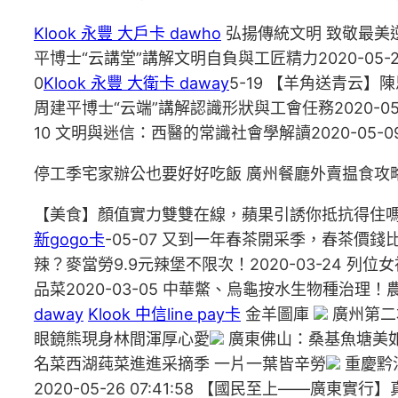
Klook 永豐 大戶卡 dawho
弘揚傳統文明 致敬最美
平博士“云講堂”講解文明自負與工匠精力2020-05-2
0
Klook 永豐 大衛卡 daway
5-19 【羊角送青云
周建平博士“云端”講解認識形狀與工會任務2020-0
10 文明與迷信：西醫的常識社會學解讀2020-05-0
停工季宅家辦公也要好好吃飯 廣州餐廳外賣揾食攻
【美食】顏值實力雙雙在線，蘋果引誘你抵抗得住嗎？2
新gogo卡
-05-07 又到一年春茶開采季，春茶價錢比擬
辣？麥當勞9.9元辣堡不限次！2020-03-24 列
品菜2020-03-05 中華鱉、烏龜按水生物種治理！
daway
Klook 中信line pay卡
金羊圖庫
廣州第二
眼鏡熊現身林間渾厚心愛
廣東佛山：桑基魚塘美
名菜西湖莼菜進進采摘季 一片一葉皆辛勞
重慶黔江
2020-05-26 07:41:58 【國民至上——廣東實行