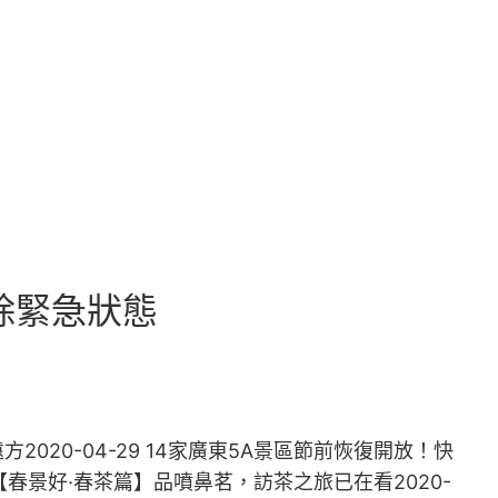
解除緊急狀態
2020-04-29 14家廣東5A景區節前恢復開放！快
 【春景好·春茶篇】品噴鼻茗，訪茶之旅已在看2020-