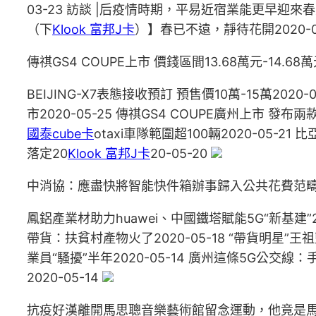
03-23 訪談 |后疫情時期，平易近宿業能更早迎來春
（下
Klook 富邦J卡
）】春已不遠，靜待花開2020-0
傳祺GS4 COUPE上市 價錢區間13.68萬元-14.68
BEIJING-X7表態接收預訂 預售價10萬-15萬2020
市2020-05-25 傳祺GS4 COUPE廣州上市 發布
國泰cube卡
otaxi車隊範圍超100輛2020-05-21 
落定20
Klook 富邦J卡
20-05-20
中消協：應盡快將智能快件箱辦事歸入公共花費范
鳳鋁產業材助力huawei、中國鐵塔賦能5G“新基建”2
帶貨：扶貧村產物火了2020-05-18 “帶貨明星”
業員“騷擾”半年2020-05-14 廣州這條5G公交線：
2020-05-14
抗疫好漢離開馬思聰音樂藝術館留念運動，他竟是馬