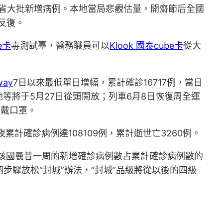
個省大批新增病例。本地當局悲觀估量，開齋節后全國
反復。
e卡
毒測試臺，醫務職員可以
Klook 國泰cube卡
從大
way
7日以來最低單日增幅，累計確診16717例，當日
將于5月27日從頭開放；列車6月8日恢復周全運
需戴口罩。
確診病例達108109例，累計逝世亡3260例。
，該國曩昔一周的新增確診病例數占累計確診病例數的
步驟放松“封城”辦法，“封城”品級將從以後的四級