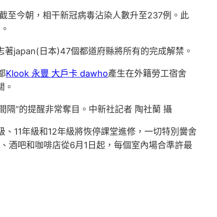
，截至今朝，相干新冠病毒沾染人數升至237例。此
西。
著japan(日本)47個都道府縣將所有的完成解禁。
都
Klook 永豐 大戶卡 dawho
產生在外籍勞工宿舍
關。
間隔”的提醒非常奪目。中新社記者 陶社蘭 攝
級、11年級和12年級將恢停課堂進修，一切特別黌舍
館、酒吧和咖啡店從6月1日起，每個室內場合準許最