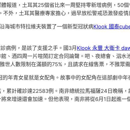
體報道，土耳其25個省比來一周堅持零新增病例，50
下。不外，土耳其醫療專家擔心，過早放松警戒恐激發疫情
司在沿海城市特拉維夫裝置了一個新型冠狀病
Klook 國泰cub
確診病例，是該了支援之手。國3月
Klook 永豐 大衛卡 da
館、酒四周一片喧鬧訂定合同論聲。吧、夜總會、泅水池等
不雅世人數限制在滿額的75%，且請求在線售票，不雅眾
的年青女星就是女配角。故事中的女配角在這部劇中年夜累計
，累計確診達22583例。南非總統拉馬福薩24日晚稱
將來增速還會加速。但他表現，南非將從6月1日起進一個