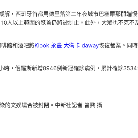
疫情緩解，西班牙首都馬德里落第二年夜城市巴塞羅那開端慢
10人以上範圍的聚首仍將被制止。此外，大眾也不克不
咖啡館和酒吧將
Klook 永豐 大衛卡 daway
恢復營業。同時
小時，俄羅斯新增8946例新冠確診病例，累計確診3534
染的文娛場合被封閉。中新社記者 曾鼐 攝