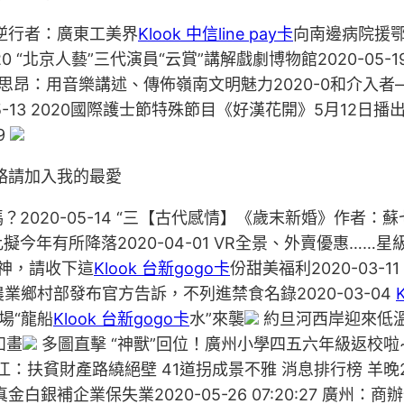
逆行者：廣東工美界
Klook 中信line pay卡
向南邊病院援鄂抗
0 “北京人藝”三代演員“云賞”講解戲劇博物館2020-05-
】陳思昂：用音樂講述、傳佈嶺南文明魅力2020-0和介入
5-13 2020國際護士節特殊節目《好漢花開》5月12日播
9
略請加入我的最愛
020-05-14 “三【古代感情】《歲末新婚》作者：蘇七
今年有所降落2020-04-01 VR全景、外賣優惠……星級飯
位女神，請收下這
Klook 台新gogo卡
份甜美福利2020-03
農業鄉村部發布官方告訴，不列進禁食名錄2020-03-04
場“龍船
Klook 台新gogo卡
水”來襲
約旦河西岸迎來低溫
如畫
多圖直擊 “神獸”回位！廣州小學四五六年級返校啦
：扶貧財產路繞絕壁 41道拐成景不雅 消息排行榜 羊晚2
】真金白銀補企業保失業2020-05-26 07:20:27 廣州：