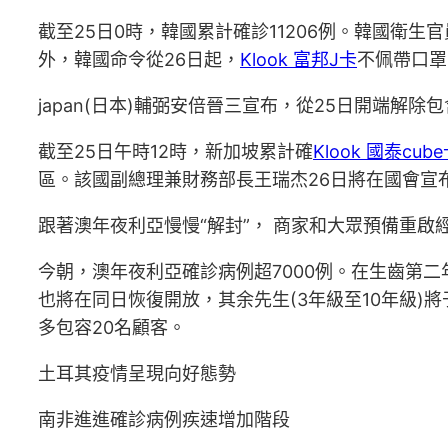
截至25日0時，韓國累計確診11206例。韓國衛
外，韓國命令從26日起，
Klook 富邦J卡
不佩帶口罩
japan(日本)輔弼安倍晉三宣布，從25日開端解
截至25日午時12時，新加坡累計確
Klook 國泰cub
區。該國副總理兼財務部長王瑞杰26日將在國會宣
跟著澳年夜利亞慢慢“解封”， 商家和大眾預備重啟
今朝，澳年夜利亞確診病例超7000例。在生齒第二
也將在同日恢復開放，其余先生(3年級至10年級)
多包容20名顧客。
土耳其疫情呈現向好態勢
南非進進確診病例疾速增加階段