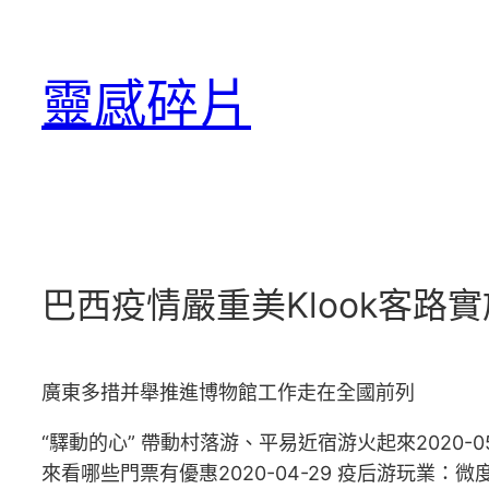
跳
至
靈感碎片
主
要
內
容
巴西疫情嚴重美Klook客路實
廣東多措并舉推進博物館工作走在全國前列
“驛動的心” 帶動村落游、平易近宿游火起來2020-0
來看哪些門票有優惠2020-04-29 疫后游玩業：