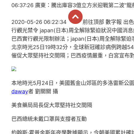
06:37:26 廣東：騰出庫容3億立方米迎戰第二波“龍船水”
2020-05-26 06:22:34
前往頂部 數字報 出
行觀光禁令 japan(日本)周全解除緊迫狀況中國消
巴西實行觀光限制辦法；japan(日本)周全解除緊
北京時光25日19時32分，全球新冠確診病例跨越
催促大眾堅持社交間隔；巴西疫情嚴重，白宮宣布對巴
本地時光5月24日，美國舊金山郊區的多洛雷斯公
daway
者 劉關關 攝
美食藥局局長促大眾堅持社交間隔
巴西總統未戴口罩與支撐者互動
約翰斯·霍普金斯年夜學數據顯示，今朝美國累計確診