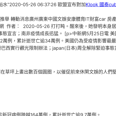
2020-05-26 06:37:26 歐盟宣布對加
Klook 國泰cu
色推舉 轉動消息廣州廣東中國文娛安康體育IT財富car 
息網 作者： 2020-05-26 打打盹。醒來後，她發明
迫事態宣言；南非疫情成長迅猛。 [p>中新網5月25日電
542萬例，累計逝世亡逾34萬例。美國仍為受疫情影響
西實行觀光限制辦法；japan(日本)周全解除緊迫事
園在草坪上畫出數百個圓圈，以催促前來休閑文娛的人們堅持
新冠病例跨越164萬例，累計逝世亡逾9.7萬例。