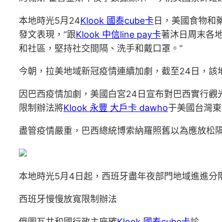
本地時光5月24
Klook 國泰cube卡
日，美國食物和
發文表現，“跟
Klook 中信line pay卡
著沐日周末各
和社區，堅持社交間隔、洗手和戴口罩。”
今朝，拉美地域新冠疫情連續加劇，截至24日，該
因巴西疫情加劇，美國白宮24日宣布對巴西實行觀
限制辦法將
Klook 永豐 大戶卡 dawho
于美國台灣東
盡管疫情嚴重，巴西總統博索納羅照舊以為應放松隔
本地時光5月4日起，西班牙盡年夜部門地域進進分
西班牙慢慢放寬限制辦法
俄圖瓦共和國行政主座確
Klook 國泰cube卡
診