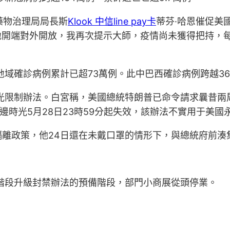
藥物治理局局長斯
Klook 中信line pay卡
蒂芬·哈恩催促美
地開端對外開放，我再次提示大師，疫情尚未獲得把持，
地域確診病例累計已超73萬例。此中巴西確診病例跨越3
光限制辦法。白宮稱，美國總統特朗普已命令請求曩昔兩
邊時光5月28日23時59分起失效，該辦法不實用于美
離政策，他24日還在未戴口罩的情形下，與總統府前湊
階段升級封禁辦法的預備階段，部門小商展從頭停業。