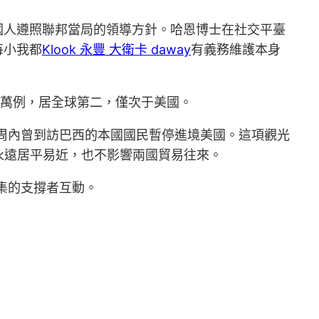
國人遵照聯邦當局的領導方針。哈恩博士在社交平臺
每小我都
Klook 永豐 大衛卡 daway
有義務維護本身
6萬例，居全球第二，僅次于美國。
周內曾到訪巴西的本國國民暫停進境美國。這項觀光
國永遠居平易近，也不影響兩國貿易往來。
集的支撐者互動。