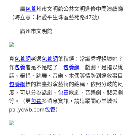
廣
包養
州市文明館公共文明進修中間演藝廳
（海立意：相愛平生珠區藝苑路47號）
廣州市文明館
真
包養網
老邁
包養網
葉秋鎖：常識秀裡損壞她？
作
包養
者是不是吃了
包養網
戲劇，是指以說
話、舉措、跳舞、音樂、木偶等情勢到達敘事目
包養網
標的舞臺扮演藝術的總稱，依照分歧的尺
度，可以分為話劇、
包養
歌劇、音樂劇、悲笑劇
等。（更
包養
多消息資訊，請追蹤關心羊城派
pai.ycwb.com
包養
）