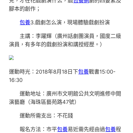
兒，才在花戲劇演什么，戲
包養網
劇的四要素及
腳本的創作；
包養
3.戲劇怎么演，現場體驗戲劇扮演
主講：李躍輝（廣州話劇團演員，國度二級
演員，有多年的戲劇扮演和講授經歷。）
運動時光：2018年8月18日下
包養
戰書15:00-
16:30
運動地址：廣州市文明館公共文明進修中間
演藝廳（海珠區藝苑路47號）
運動所需支出：不花錢
報名方法：市平
包養
易近需先經由過
包養
程