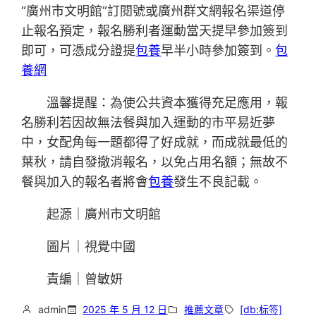
“廣州市文明館”訂閱號或廣州群文網報名渠道停
止報名預定，報名勝利者運動當天提早參加簽到
即可，可憑成分證提
包養
早半小時參加簽到。
包
養網
溫馨提醒：為使公共資本獲得充足應用，報
名勝利若因故無法餐與加入運動的市平易近夢
中，女配角每一題都得了好成就，而成就最低的
葉秋，請自發撤消報名，以免占用名額；無故不
餐與加入的報名者將會
包養
發生不良記載。
起源｜廣州市文明館
圖片｜視覺中國
責編｜曾敏妍
admin
2025 年 5 月 12 日
推薦文章
[db:标签]