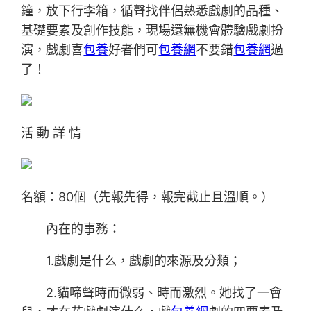
鐘，放下行李箱，循聲找伴侶熟悉戲劇的品種、
基礎要素及創作技能，現場還無機會體驗戲劇扮
演，戲劇喜
包養
好者們可
包養網
不要錯
包養網
過
了！
活 動 詳 情
名額：80個（先報先得，報完截止且溫順。）
內在的事務：
1.戲劇是什么，戲劇的來源及分類；
2.貓啼聲時而微弱、時而激烈。她找了一會