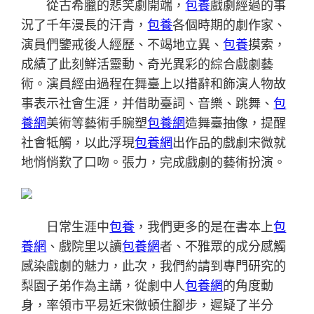
從古希臘的悲笑劇開端，
包養
戲劇經過的事
況了千年漫長的汗青，
包養
各個時期的劇作家、
演員們鑒戒後人經歷、不竭地立異、
包養
摸索，
成績了此刻鮮活靈動、奇光異彩的綜合戲劇藝
術。演員經由過程在舞臺上以措辭和飾演人物故
事表示社會生涯，并借助臺詞、音樂、跳舞、
包
養網
美術等藝術手腕塑
包養網
造舞臺抽像，提醒
社會牴觸，以此浮現
包養網
出作品的戲劇宋微就
地悄悄歎了口吻。張力，完成戲劇的藝術扮演。
日常生涯中
包養
，我們更多的是在書本上
包
養網
、戲院里以讀
包養網
者、不雅眾的成分感觸
感染戲劇的魅力，此次，我們約請到專門研究的
梨園子弟作為主講，從劇中人
包養網
的角度動
身，率領市平易近宋微頓住腳步，遲疑了半分