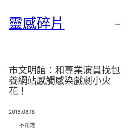
跳
至
靈感碎片
主
要
內
容
市文明館：和專業演員找包
養網站感觸感染戲劇小火
花！
2018.08.18
不花錢