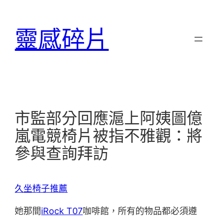
跳
至
靈感碎片
主
要
內
容
市監部分回應滬上阿姨圖億
嵐電競椅片被指不雅觀：將
參與查詢拜訪
久坐椅子推薦
她那間
iRock T07
咖啡館，所有的物品都必須遵