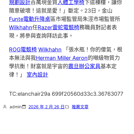
規劃設計
百萬現金買
人體工學椅
下這棟樓，讓你
隨意破壞！這就是愛！」斷定。23日，金山
Funte電動升降桌
區市場監管局朱涇市場監管所
Wilkhahn
任
Razer雷蛇電競椅
務職員對記者表
現，將參與查詢拜訪此事。
ROG電競椅
Wilkhahn
「張水瓶！你的傻氣，根
本無法與我
Herman Miller Aeron
的噸級物質力
學抗衡！財富就是宇宙的
震旦辦公家具
基本定
律！」
室內設計
TC:elanchair29a 699f20560d33c3.36763077
admin
2026 年 2 月 26 日
推薦文章