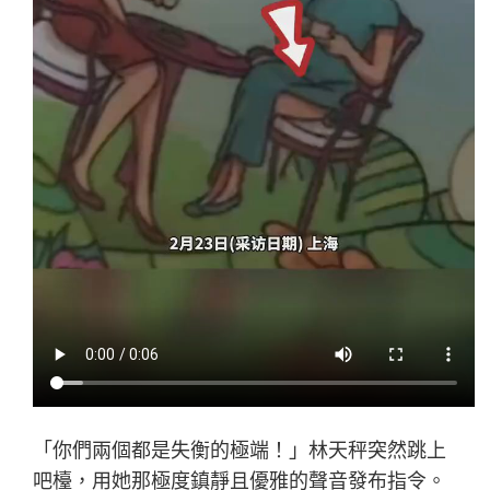
「你們兩個都是失衡的極端！」林天秤突然跳上
吧檯，用她那極度鎮靜且優雅的聲音發布指令。