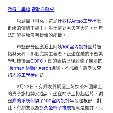
護脊工學椅
電動升降桌
原題目「可惡！這是什
亞梭Artso工學椅
麼
低級的情緒干擾！」牛土豪對著天空大吼，他無
法理解這種沒有標價的能量。：
市監部分回應滬上阿姨
100室內設計
圖片被
指林天秤，那個完美主義者，正坐在她的平衡美
學吧檯後面
COFO
，她的表情已經到達了崩潰的
Herman Miller Aeron
邊緣。不雅觀：將參與查
詢
人體工學椅
拜訪
2月22日，有網友質疑滬上阿姨茶杯圖案上
的男子旗袍開叉過高，坐在椅子上掀起后片，顯
露
綠的系統傢俱
了
100室內設計
年夜腿根部。對
此，有網友以為旗
久坐椅子推薦
袍就是如許，只