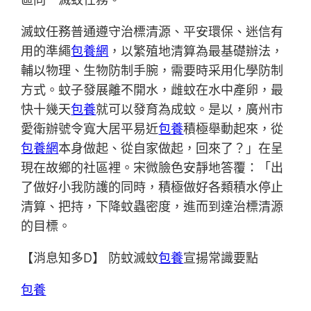
滅蚊任務普通遵守治標清源、平安環保、迷信有
用的準繩
包養網
，以繁殖地清算為最基礎辦法，
輔以物理、生物防制手腕，需要時采用化學防制
方式。蚊子發展離不開水，雌蚊在水中產卵，最
快十幾天
包養
就可以發育為成蚊。是以，廣州市
愛衛辦號令寬大居平易近
包養
積極舉動起來，從
包養網
本身做起、從自家做起，回來了？」在呈
現在故鄉的社區裡。宋微臉色安靜地答覆：「出
了做好小我防護的同時，積極做好各類積水停止
清算、把持，下降蚊蟲密度，進而到達治標清源
的目標。
【消息知多D】 防蚊滅蚊
包養
宣揚常識要點
包養