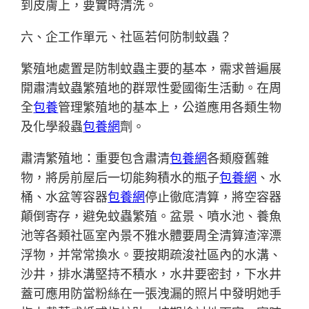
到皮膚上，要實時清洗。
六、企工作單元、社區若何防制蚊蟲？
繁殖地處置是防制蚊蟲主要的基本，需求普遍展
開肅清蚊蟲繁殖地的群眾性愛國衛生活動。在周
全
包養
管理繁殖地的基本上，公道應用各類生物
及化學殺蟲
包養網
劑。
肅清繁殖地：重要包含肅清
包養網
各類廢舊雜
物，將房前屋后一切能夠積水的瓶子
包養網
、水
桶、水盆等容器
包養網
停止徹底清算，將空容器
顛倒寄存，避免蚊蟲繁殖。盆景、噴水池、養魚
池等各類社區室內景不雅水體要周全清算渣滓漂
浮物，并常常換水。要按期疏浚社區內的水溝、
沙井，排水溝堅持不積水，水井要密封，下水井
蓋可應用防當粉絲在一張洩漏的照片中發明她手