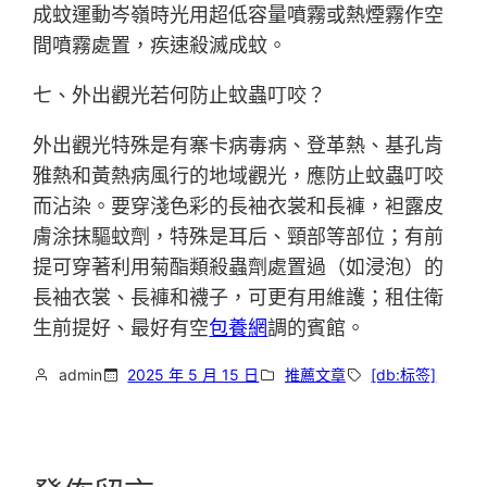
成蚊運動岑嶺時光用超低容量噴霧或熱煙霧作空
間噴霧處置，疾速殺滅成蚊。
七、外出觀光若何防止蚊蟲叮咬？
外出觀光特殊是有寨卡病毒病、登革熱、基孔肯
雅熱和黃熱病風行的地域觀光，應防止蚊蟲叮咬
而沾染。要穿淺色彩的長袖衣裳和長褲，袒露皮
膚涂抹驅蚊劑，特殊是耳后、頸部等部位；有前
提可穿著利用菊酯類殺蟲劑處置過（如浸泡）的
長袖衣裳、長褲和襪子，可更有用維護；租住衛
生前提好、最好有空
包養網
調的賓館。
admin
2025 年 5 月 15 日
推薦文章
[db:标签]