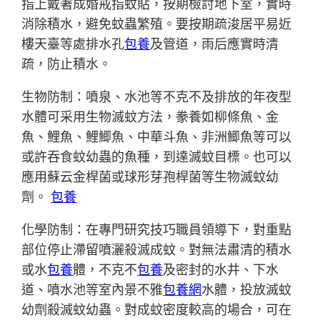
指上戴著成婚戒指蚊貼，按期檢討地下室，實時
消除積水，避免蚊蟲繁殖。要按期疏浚居平易近
樓天臺等處排水孔
包養
及管道，雨后應實時清
疏，防止積水。
生物防制：噴泉、水池等不克不及排放的年夜型
水體可采用生物滅蚊方法，豢養如柳條魚、金
魚、鯉魚、鯉鯽魚、中華斗魚、非洲鯽魚等可以
或許吞食蚊幼蟲的魚種，到達滅蚊目標。也可以
應用蘇云金桿菌或球形芽孢桿菌等生物滅蚊幼
劑。
包養
化學防制：在專門研究技巧職員領導下，對重點
部位停止滯留噴灑殺滅成蚊。對無法肅清的積水
或水
包養
體，不克不
包養
及密封的水井、下水
道、噴水池等室內景不雅
包養網
水體，投放滅蚊
幼劑殺滅蚊幼蟲。對成蚊密度較高的場合，可在