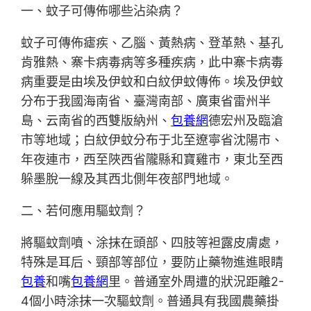
一、蚊子可傳佈哪些沾染病？
蚊子可傳佈瘧疾、乙腦、黃熱病、登革熱、基孔
肯雅熱、寨卡病毒病等多種疾病，此中寨卡病毒
病重要是由埃及伊蚊和白紋伊蚊傳佈。埃及伊蚊
分布于我國海南省、臺灣南部、廣東省雷州半
島、云南省的西雙版納州、
包養網
德宏州及臨滄
市等地域；白紋伊蚊分布于北至遼寧省沈陽市、
年夜連市，西至陜西省隴縣和寶雞市，東北至西
躲墨脫一線及其西北側年夜部門地域。
二、若何應用驅蚊劑？
將驅蚊劑噴、涂抹在頭部、四肢等袒露皮膚處，
特殊是耳后、頸部等部位，要防止藥物進進眼睛
包養
和嘴
包養網
里。普通室外周遭的狀況距離2-
4個小時涂抹一次驅蚊劑。普通具有我國農藥掛