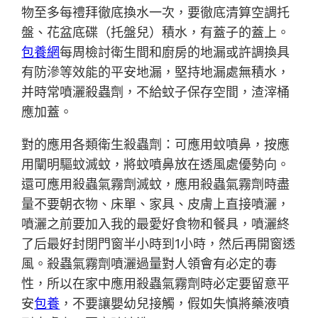
物至多每禮拜徹底換水一次，要徹底清算空調托
盤、花盆底碟（托盤兒）積水，有蓋子的蓋上。
包養網
每周檢討衛生間和廚房的地漏或許調換具
有防滲等效能的平安地漏，堅持地漏處無積水，
并時常噴灑殺蟲劑，不給蚊子保存空間，渣滓桶
應加蓋。
對的應用各類衛生殺蟲劑：可應用蚊噴鼻，按應
用闡明驅蚊滅蚊，將蚊噴鼻放在透風處優勢向。
還可應用殺蟲氣霧劑滅蚊，應用殺蟲氣霧劑時盡
量不要朝衣物、床單、家具、皮膚上直接噴灑，
噴灑之前要加入我的最愛好食物和餐具，噴灑終
了后最好封閉門窗半小時到1小時，然后再開窗透
風。殺蟲氣霧劑噴灑過量對人領會有必定的毒
性，所以在家中應用殺蟲氣霧劑時必定要留意平
安
包養
，不要讓嬰幼兒接觸，假如失慎將藥液噴