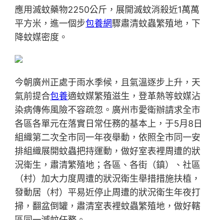
應用滅蚊藥物2250公斤，展開滅蚊消殺近1萬萬
平方米，進一個步
包養網
驟肅清蚊蟲繁殖地，下
降蚊媒密度。
今朝廣州正處于雨水季候，且氣溫逐步上升，天
氣前提合
包養
適蚊媒繁殖滋生，登革熱等蚊媒沾
染病傳佈風險不容疏忽。廣州市愛衛辦請求全市
各區各單元在落實日常任務的基本上，于5月8日
組織第二次全市同一年夜舉動，依照全市同一安
排組織展開蚊蟲把持運動，做好室表裡周遭的狀
況衛生，肅清繁殖地；各區、各街（鎮）、社區
（村）加大力度周遭的狀況衛生舉措措施扶植，
發動居（村）平易近停止周遭的狀況衛生年夜打
掃，翻盆倒罐，肅清室表裡蚊蟲繁殖地，做好轄
區同一滅蚊任務。