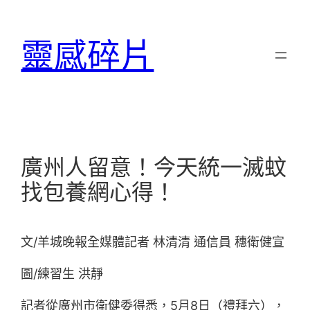
跳
至
靈感碎片
主
要
內
容
廣州人留意！今天統一滅蚊
找包養網心得！
文/羊城晚報全媒體記者 林清清 通信員 穗衛健宣
圖/練習生 洪靜
記者從廣州市衛健委得悉，5月8日（禮拜六），