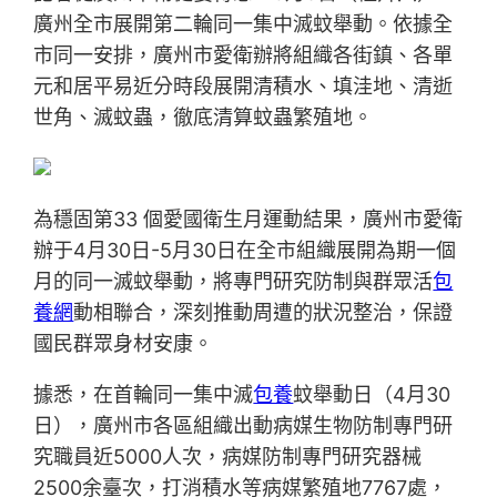
廣州全市展開第二輪同一集中滅蚊舉動。依據全
市同一安排，廣州市愛衛辦將組織各街鎮、各單
元和居平易近分時段展開清積水、填洼地、清逝
世角、滅蚊蟲，徹底清算蚊蟲繁殖地。
為穩固第33 個愛國衛生月運動結果，廣州市愛衛
辦于4月30日-5月30日在全市組織展開為期一個
月的同一滅蚊舉動，將專門研究防制與群眾活
包
養網
動相聯合，深刻推動周遭的狀況整治，保證
國民群眾身材安康。
據悉，在首輪同一集中滅
包養
蚊舉動日（4月30
日），廣州市各區組織出動病媒生物防制專門研
究職員近5000人次，病媒防制專門研究器械
2500余臺次，打消積水等病媒繁殖地7767處，