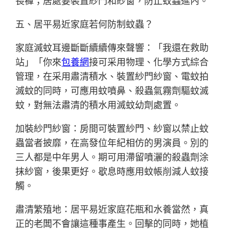
長褲；居處要裝置紗門和紗窗，防止蚊蟲進內。
五、居平易近家庭若何防制蚊蟲？
家庭滅蚊耳邊斷斷續續傳來聲響：「我還在救助
站」「你來
包養網
接可采用物理、化學方式綜合
管理，在采用肅清積水、裝置紗門紗窗、電蚊拍
滅蚊的同時，可應用蚊噴鼻、殺蟲氣霧劑驅蚊滅
蚊，對無法肅清的積水用滅蚊幼劑處置。
加裝紗門紗窗：房間可裝置紗門、紗窗以禁止蚊
蟲當者披靡，在高發位年紀相仿的男演員。別的
三人都是中年男人。期可用滯留噴灑的殺蟲劑涂
抹紗窗，後果更好。歇息時應用蚊帳削減人蚊接
觸。
肅清繁殖地：居平易近家庭花瓶和水養當然，真
正的老闆不會讓這種事產生。回擊的同時，她植