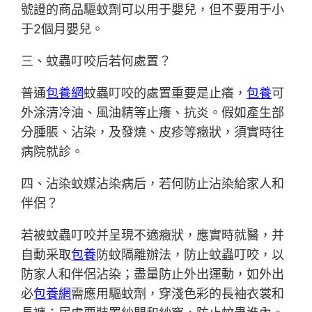
號證的商品驅蚊劑可以用于嬰兒，但不要用于小
于2個月嬰兒。
三、蚊蟲叮咬后若何處置？
普通
包養網
蚊蟲叮咬的處置重要是止癢，
包養
可
外涂清冷油、風油精等止癢、抗炎。假如產生部
分腫脹、沾染，及發燒、皮疹等癥狀，須實時往
病院就診。
四、沾染蚊媒沾染病后，若何防止沾染給家人和
伴侶？
若被蚊蟲叮咬并呈現不適癥狀，應實時就醫，并
自動采取
包養
防蚊隔離辦法，防止蚊蟲叮咬，以
防家人和伴侶沾染；盡量防止外出運動，如外出
必
包養網
需應用驅蚊劑，穿淺色彩的長袖衣裳和