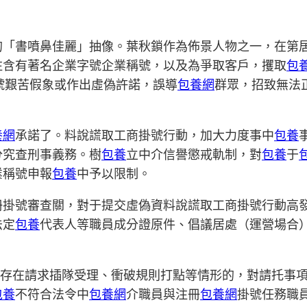
的「書噴鼻佳麗」抽像。葉秋鎖作為佈景人物之一，在第
注含有著名企業字號企業稱號，以及為爭取客戶，攫取
包
號艱苦假象或作出虛偽許諾，誤導
包養網
群眾，招致無法
養網
承諾了。料說謊取工商掛號行動，加大力度事中
包養
分究查刑事義務。樹
包養
立中介信譽懲戒軌制，對
包養
于
業稱號申報
包養
中予以限制。
冊掛號審查關，對于提交虛偽資料說謊取工商掛號行動高
法定
包養
代表人等職員成分證原件、倡議居處（運營場合）
。存在請求插隊受理、衝破規則打點等情形的，對請托事
包養
不符合法令中
包養網
介職員與注冊
包養網
掛號任務職