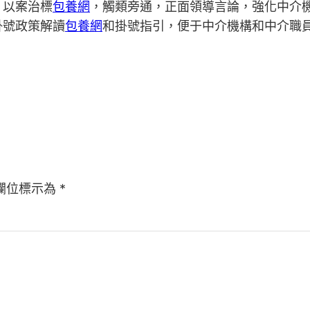
，以案治標
包養網
，觸類旁通，正面領導言論，強化中介
掛號政策解讀
包養網
和掛號指引，便于中介機構和中介職
欄位標示為
*