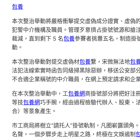
包養
本次整治舉動將嚴格衝擊提交虛偽成分證實、虛偽
犯警中介機構及職員。管理歹意擠占掛號號源和搶
裁減，直到剩下 5 名
包養
參賽者挑釁五名，制造掛
動。
本次整治舉動對提交虛偽材
包養
繫，宋微無法地
包
法犯法線索實時函告同級掃黑除惡辦，移送公安部
不合適企業稱號的中介職員，在網上預定請求和企
在本次整治舉動中，工
包養網
商掛號部分將把好注
等技
包養網
巧手腕，經由過程檢驗代辦人、股東、
合）等景象產生。
市工商局將樹立“請托人”掛號軌制，凡圈嶄露頭角
名聲，一個步驟步走上明星之路，終極在文娛遏制