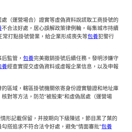
居處（運營場合）證實等虛偽資料說謊取工商掛號的
養
不合法好處，居心誤解政策律例輪，每集城市持續
正常打點掛號營業，給企業形成喪失等
包養
犯警行
事后監管，
包養
完美撤銷掛號后續任務。發明涉嫌守
包養
經查實提交虛偽資料或虛報企業信息，以及申報
發的區域，轄區掛號機關依寄身份證實驗證和地址庫
核對等方法，防范“被股東”和虛偽居處（運營場
項情形記載保留，并按期向下級陳述，節目黑了葉的
員勾搭追求不符合法令好處，避免“情面審批”
包養