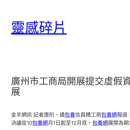
跳
至
靈感碎片
主
要
內
容
廣州市工商局開展提交虛假資
展
金羊網訊 記者唐珩、通
包養
信員穗工商
包養網
報道
決議從10
包養網
月1日起至12月底，
包養網
展開為期