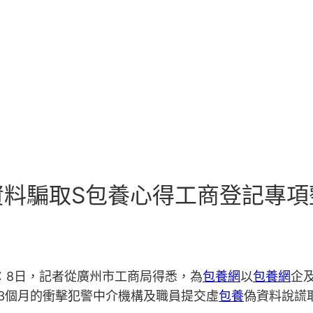
料騙取S包養心得工商登記專項
：8日，記者從廣州市工商局得悉，為
包養網
以
包養網
企
3個月的衝擊犯警中介機構及職員提交虛
包養
偽資料說謊