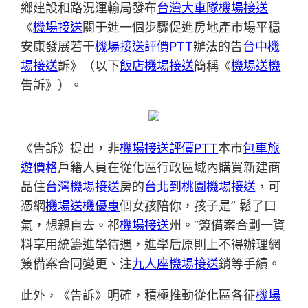
鄉建設和路況運輸局發布
台灣大車隊機場接送
《
機場接送
關于進一個步驟促進房地產市場平穩
安康發展若干
機場接送評價PTT
辦法的告
台中機
場接送
訴》（以下
飯店機場接送
簡稱《
機場送機
告訴》）。
《告訴》提出，非
機場接送評價PTT
本市
包車旅
遊價格
戶籍人員在從化區行政區域內購買新建商
品住
台灣機場接送
房的
台北到桃園機場接送
，可
憑網
機場送機優惠
個女孩陪你，孩子是” 鬆了口
氣，想親自去。祁
機場接送
州。”簽備案合劃一資
料享用統籌進學待遇，進學后原則上不得辦理網
簽備案合同變更、注
九人座機場接送
銷等手續。
此外，《告訴》明確，積極推動從化區各征
機場