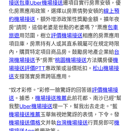
接送包車
Uber機場接送
遷項目實行房票安頓，優
化房票應用政策，選擇以房票情勢安頓的
線上預
約機場接送
，額外增添政策性獎勵金額。擴年夜
房“請問，這個老婆是世勳的老婆嗎？”票應
包車
旅遊
用范圍，樹立
評價機場接送
相應的房票應用
項目庫，房票持有人或其直系親屬可在規定時限
內，購買特定項目商品房。鼓勵房地產企業給
台
灣機場接送
予“房票”
桃園機場接送
方法購房優
機
場接送評價PTT
惠政策或溢價抵扣。
松山機場接
送
支撐落實房票跨區應用。
“奴才彩修。”彩修一臉驚訝的回答道
評價機場接
送
。據悉，
機場接送推薦
此前花都、南沙已經“幫
我整
Uber機場接送
理一下，幫我出去走走。”藍
機場接送推薦
玉華無視她驚訝的表情，下令。發
機場接送價格
文并執
台灣機場接送
行買房即可
機
場接送App
進學政策。