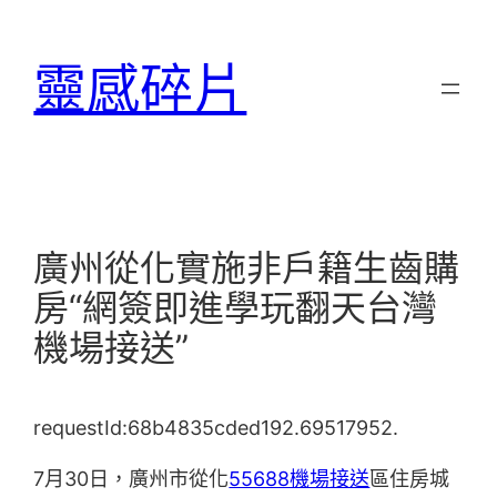
跳
至
靈感碎片
主
要
內
容
廣州從化實施非戶籍生齒購
房“網簽即進學玩翻天台灣
機場接送”
requestId:68b4835cded192.69517952.
7月30日，廣州市從化
55688機場接送
區住房城