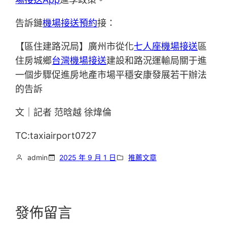
告訴鏈
機場接送預約
接：
【區住建路況局】廣州市從化
七人座機場接送
區
住房城鄉
台灣機場接送
建設和路況運輸局關于進
一個步驟促進房地產市場平穩安康發展若干辦法
的告訴
文｜記者 范晗越 徐煒倫
TC:taxiairport0727
admin
2025 年 9 月 1 日
推薦文章
發佈留言