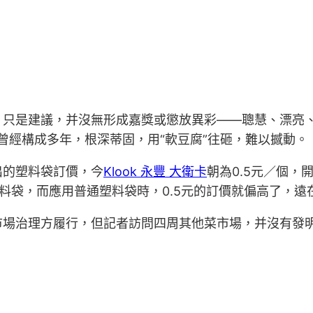
，只是建議，并沒無形成嘉獎或懲放異彩——聰慧、漂亮
曾經構成多年，根深蒂固，用“軟豆腐”往砸，難以撼動。
出的塑料袋訂價，今
Klook 永豐 大衛卡
朝為0.5元／個
料袋，而應用普通塑料袋時，0.5元的訂價就偏高了，
市場治理方履行，但記者訪問四周其他菜市場，并沒有發