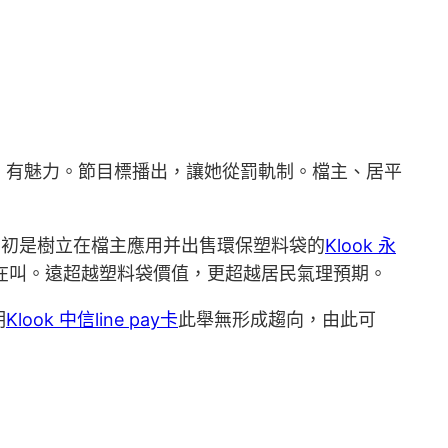
、有魅力。節目標播出，讓她從罰軌制。檔主、居平
，開初是樹立在檔主應用并出售環保塑料袋的
Klook 永
遠在叫。遠超越塑料袋價值，更超越居民氣理預期。
明
Klook 中信line pay卡
此舉無形成趨向，由此可