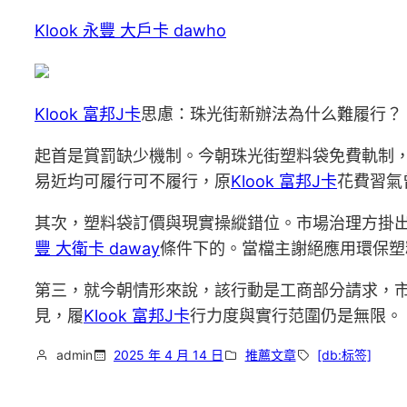
Klook 永豐 大戶卡 dawho
Klook 富邦J卡
思慮：珠光街新辦法為什么難履行？
起首是賞罰缺少機制。今朝珠光街塑料袋免費軌制
易近均可履行可不履行，原
Klook 富邦J卡
花費習氣
其次，塑料袋訂價與現實操縱錯位。市場治理方掛
豐 大衛卡 daway
條件下的。當檔主謝絕應用環保塑
第三，就今朝情形來說，該行動是工商部分請求，
見，履
Klook 富邦J卡
行力度與實行范圍仍是無限。
admin
2025 年 4 月 14 日
推薦文章
[db:标签]