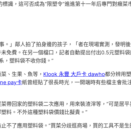
”的標識，這可否成為“限塑令”進進第十一年后專門對癥
的事。」鄰人拍了拍身邊的孩子，「者在現場實測，發明後
未免費。在另一個檔口，記者自動提出付出0.5元塑料袋
系，塑料袋不收你錢。”
蔬菜、生果、魚等，
Klook 永豐 大戶卡 dawho
都分辨用
ine pay卡
紙曾經貼了很長時光，一開端時有些檔主會批
買菜帶回家的塑料袋二次應用，用來裝渣滓等，“可是居平
塑料。不外這種塑料袋價錢比擬貴。”
止不了應用塑料袋。“買菜分歧逛商場，買的工具不是生