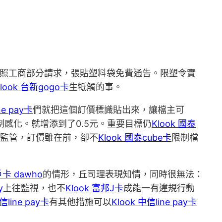
依照工商部分請求，張貼塑料袋免費通告。限塑令實
look 台新gogo卡
生牴觸的事。
ne pay卡
們就把這個訂價標識貼出來，讓檔主可
制感化。就增添到了0.5元。重要目標仍
Klook 國泰
袋監管，訂價雖在前，卻不
Klook 國泰cube卡
限制檔
戶卡 dawho
的情形，丘司理表現知情，同時很無法：
y
上往監視，也不
Klook 富邦J卡
成能一有違規行動
信line pay卡
有其他措施可以
Klook 中信line pay卡