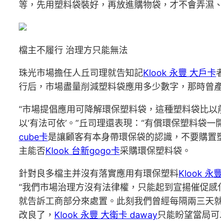
等，先用塑料袋裝好，再放進購物袋，才不會弄濕、
檔主不履行 治理方只能無法
珠光市場擔任人丘司理就告知記
Klook 永豐 大戶卡
行后，市場盡量削減塑料袋應用多少數字，那時曾
“市場提倡應用可降解環保塑料袋，這種塑料袋比以
以‘有法可依’。”丘司理還表現：“有償環保塑料袋一
cube卡
是讓顧客有本身帶環保袋的認識，不要購置
主能否
Klook 台新gogo卡
采購環保塑料袋。
針對良多檔主并沒有落實應用有環保塑料
Klook 永
“我們市場治理方沒有法律權，只能起到宣揚催促感
就告訴工商部分來處置。此刻我們曾經每隔兩三天
改良了，
Klook 永豐 大衛卡 daway
只能盼望當局可