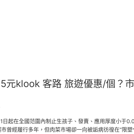
元klook 客路 旅遊優惠/個？
暢
月1日起在全國范圍內制止生孩子、發賣、應用厚度小于0.
市曾經履行多年，但肉菜市場卻一向被詬病彷徨在“限塑