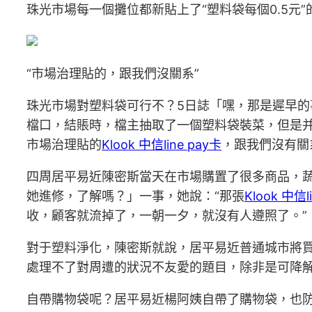
珠光市場每一個攤位都新貼上了“塑料袋每個0.5元
“市場治理貼的，跟我們沒關系”
珠光市場對塑料袋可行不？5日誌「嘿，那是遲早
檔口，結賬時，檔主抽取了一個塑料袋裝菜，但是并
市場治理貼的
Klook 中信line pay卡
，跟我們沒有關
四周居平易近陳密斯當天在市場購置了很多商品，
她進修，了解嗎？」一事，她說：“那張
Klook 中信l
收，顧客就流掉了，一朝一夕，就沒有人遵照了。”
對于塑料淨化，陳密斯就說，居平易近普通城市將
處理不了對周遭的狀況不友愛的題目，除非是可降解
自帶購物袋呢？居平易近楊阿姨自帶了購物袋，也防