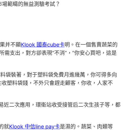
菜市場範疇的無益測驗考試？
果并不顯
Klook 國泰cube卡
明。在一個售賣蔬菜的
所需支出，對方卻表現“不消”，“你安心買吧，這是
塑料袋裝著，對于塑料袋免費月進幾萬，你可得多向
注收塑料袋錢，不外只會趕走顧客，你收，人家不
易近二次應用，環衛站收受接管后二次生孩子等，都
的就
Klook 中信line pay卡
是濕的。蔬菜、肉類等