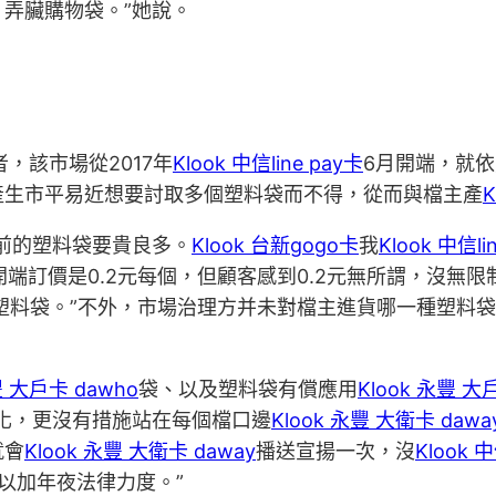
弄臟購物袋。”她說。
者，該市場從2017年
Klook 中信line pay卡
6月開端，就
產生市平易近想要討取多個塑料袋而不得，從而與檔主產
K
前的塑料袋要貴良多。
Klook 台新gogo卡
我
Klook 中信li
開端訂價是0.2元每個，但顧客感到0.2元無所謂，沒無限
塑料袋。”不外，市場治理方并未對檔主進貨哪一種塑料
豐 大戶卡 dawho
袋、以及塑料袋有償應用
Klook 永豐 大
化，更沒有措施站在每個檔口邊
Klook 永豐 大衛卡 dawa
就會
Klook 永豐 大衛卡 daway
播送宣揚一次，沒
Klook 中
以加年夜法律力度。”