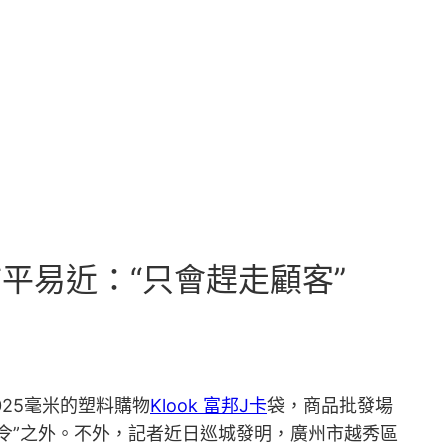
市平易近：“只會趕走顧客”
025毫米的塑料購物
Klook 富邦J卡
袋，商品批發場
令”之外。不外，記者近日巡城發明，廣州市越秀區