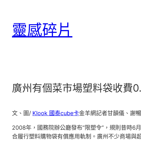
跳
至
靈感碎片
主
要
內
容
廣州有個菜市場塑料袋收費0.5
文、圖/
Klook 國泰cube卡
金羊網記者甘韻儀、謝
2008年，國務院辦公廳發布“限塑令”，規則昔時6
合履行塑料購物袋有償應用軌制。廣州不少商場與超