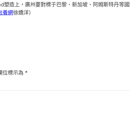
and塑造上，廣州要對標于巴黎、新加坡、阿姆斯特丹等國
包養網
徐嬌洋）
欄位標示為
*