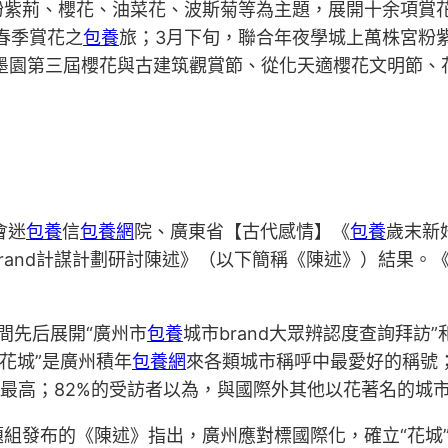
紫荊、櫻花、油菜花、波斯菊等為主題，展開十余項賞花
春季賞花之
包養
旅；3月下旬，聯合年夜學城上萬株宮粉
墨園第三屆櫻花與古建筑觀賞節、從化天適櫻花文明節、花
會迷
包養
信
包養網
院、廣東省【古代感情】《
包養
歲末新
rand計謀計劃研討陳述》（以下簡稱《陳述》）結果。
間先后展開“廣州市
包養
城市brand大眾辨認度查詢拜訪”
“花城”是廣州積年
包養網
來各類城市稱呼中最愛好的稱號；
最高；82%的受訪者以為，與國際外其他以花著名的城市比
組發布的《陳述》指出，廣州應對標國際化，確立“花城”b