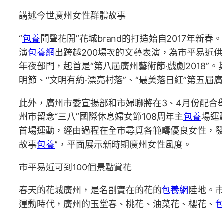
講述今世廣州女性群體故事
“
包養
聞聲花開”花城brand的打造始自2017年
演
包養網
出跨越200場次的文藝表演，為市平易近
年夜部門，起首是“第八屆廣州藝術節·戲劇2018”
明節、“文明有約·漂亮村落”、“最美落日紅”第五
此外，廣州市委宣揚部和市婦聯將在3、4月份配合舉
州市留念“三八”國際休息婦女節108周年主
包養
場運
首場運動，經由過程在全市尋覓各範疇優良女性，
故事
包養
”，平面展示新時期廣州女性風度。
市平易近可到100個景點賞花
春天的花城廣州，是名副實在的花的
包養網
陸地。
運動時代，廣州的玉堂春、桃花、油菜花、櫻花、