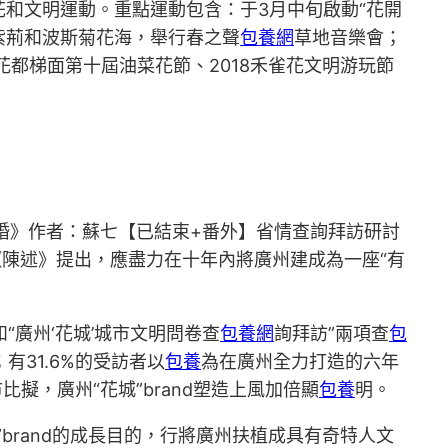
和文明運動。重點運動包含：于3月中旬啟動“花開
紫荊和波斯菊花海，舉行春之聲
包養網
草地音樂會；
都梯面第十屆油菜花節、2018禾雀花文明游玩節
婚》作者：蘇七【已結束+番外】省情查詢拜訪研討
《陳述》提出，應盡力在十年內將廣州建成為一座“有
和“廣州‘花城’城市文明問卷查
包養網
詢拜訪”兩項查
包
有31.6%的受訪者以
包養
為在廣州全力打造的六年
擬，廣州“花城”brand塑造上風加倍顯
包養
明。
rand的成長目的，行將廣州扶植成具有奇特人文