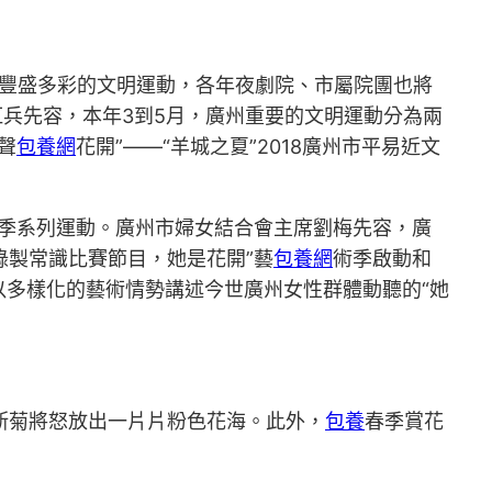
舉行豐盛多彩的文明運動，各年夜劇院、市屬院團也將
兵先容，本年3到5月，廣州重要的文明運動分為兩
聲
包養網
花開”——“羊城之夏”2018廣州市平易近文
藝術季系列運動。廣州市婦女結合會主席劉梅先容，廣
錄製常識比賽節目，她是花開”藝
包養網
術季啟動和
多樣化的藝術情勢講述今世廣州女性群體動聽的“她
波斯菊將怒放出一片片粉色花海。此外，
包養
春季賞花