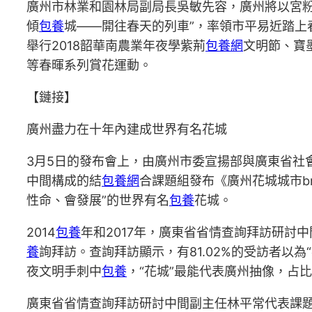
廣州市林業和園林局副局長吳敏先容，廣州將以宮粉
傾
包養
城——開往春天的列車”，率領市平易近踏上
舉行2018韶華南農業年夜學紫荊
包養網
文明節、寶
等春暉系列賞花運動。
【鏈接】
廣州盡力在十年內建成世界有名花城
3月5日的發布會上，由廣州市委宣揚部與廣東省社
中間構成的結
包養網
合課題組發布《廣州花城城市b
性命、會發展”的世界有名
包養
花城。
2014
包養
年和2017年，廣東省省情查詢拜訪研討中
養
詢拜訪。查詢拜訪顯示，有81.02%的受訪者以為
夜文明手刺中
包養
，“花城”最能代表廣州抽像，占比
廣東省省情查詢拜訪研討中間副主任林平常代表課題