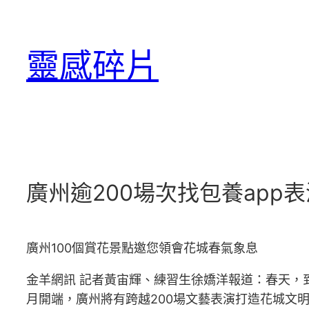
跳
至
靈感碎片
主
要
內
容
廣州逾200場次找包養app
廣州100個賞花景點邀您領會花城春氣象息
金羊網訊 記者黃宙輝、練習生徐嬌洋報道：春天，到廣
月開端，廣州將有跨越200場文藝表演打造花城文