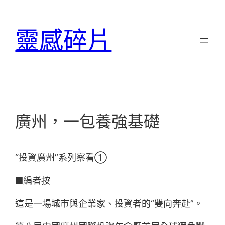
跳
至
靈感碎片
主
要
內
容
廣州，一包養強基礎
“投資廣州”系列察看①
■編者按
這是一場城市與企業家、投資者的“雙向奔赴”。