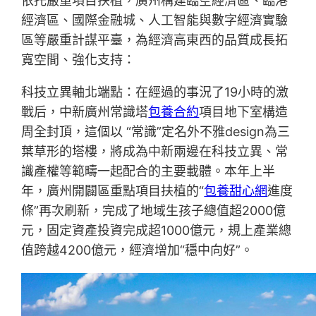
依托嚴重項目扶植，廣州構建臨空經濟區、臨港
經濟區、國際金融城、人工智能與數字經濟實驗
區等嚴重計謀平臺，為經濟高東西的品質成長拓
寬空間、強化支持：
科技立異軸北端點：在經過的事況了19小時的激
戰后，中新廣州常識塔
包養合約
項目地下室構造
周全封頂，這個以 “常識”定名外不雅design為三
葉草形的塔樓，將成為中新兩邊在科技立異、常
識產權等範疇一起配合的主要載體。本年上半
年，廣州開闢區重點項目扶植的“
包養甜心網
進度
條”再次刷新，完成了地域生孩子總值超2000億
元，固定資產投資完成超1000億元，規上產業總
值跨越4200億元，經濟增加“穩中向好”。