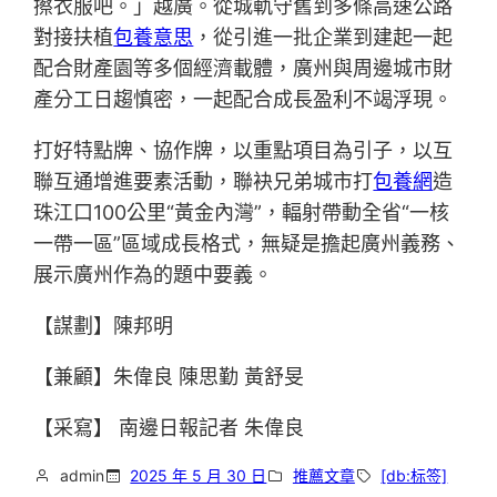
擦衣服吧。」越廣。從城軌守舊到多條高速公路
對接扶植
包養意思
，從引進一批企業到建起一起
配合財產園等多個經濟載體，廣州與周邊城市財
產分工日趨慎密，一起配合成長盈利不竭浮現。
打好特點牌、協作牌，以重點項目為引子，以互
聯互通增進要素活動，聯袂兄弟城市打
包養網
造
珠江口100公里“黃金內灣”，輻射帶動全省“一核
一帶一區”區域成長格式，無疑是擔起廣州義務、
展示廣州作為的題中要義。
【謀劃】陳邦明
【兼顧】朱偉良 陳思勤 黃舒旻
【采寫】 南邊日報記者 朱偉良
admin
2025 年 5 月 30 日
推薦文章
[db:标签]