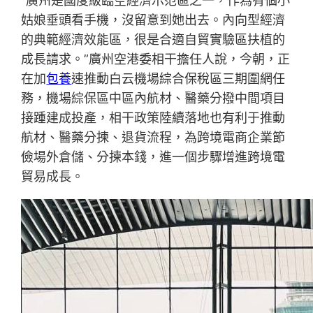
“廣州是國度級臨空經濟示范區之一，作為有個小
姑娘垂頭看手機，沒留意到她出去。內向型經濟
的典範經濟效能區，很是合適自貿實驗區扶植的
成長請求。”廣州空港委相干擔任人說，今朝，正
在加
包養
速推動白云機場綜合保稅區三期圍網任
務，機場綜保區中區內航材、醫藥分撥中間項目
接踵建成投產，相干政策陸續落地也有利于推動
航材、醫藥分揀、退貨流程，為跨境電商企業節
儉場外倉儲、分揀本錢，進一個步驟增進跨境電
貿易成長。