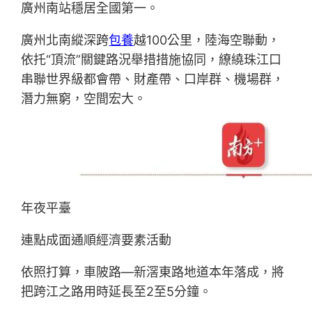
廣州南站穩居全國第一。
廣州北南縱深跨
包養
越100公里，陸海空聯動，
依托“頂流”關鍵路況舉措措施協同，繚繞珠江口
串聯世界級都會帶、財產帶、口岸群、機場群，
潛力無窮，空間宏大。
年夜平臺
連點成面通順經濟要素活動
依照打算，車陂路—新滘東路地道本年落成，將
把跨江之路用時延長至2至5分鐘。