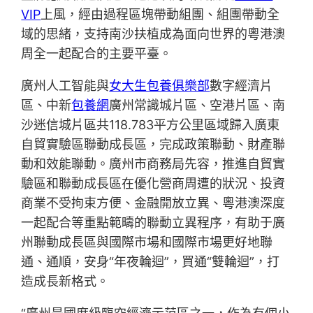
VIP
上風，經由過程區塊帶動組團、組團帶動全
域的思緒，支持南沙扶植成為面向世界的粵港澳
周全一起配合的主要平臺。
廣州人工智能與
女大生包養俱樂部
數字經濟片
區、中新
包養網
廣州常識城片區、空港片區、南
沙迷信城片區共118.783平方公里區域歸入廣東
自貿實驗區聯動成長區，完成政策聯動、財產聯
動和效能聯動。廣州市商務局先容，推進自貿實
驗區和聯動成長區在優化營商周遭的狀況、投資
商業不受拘束方便、金融開放立異、粵港澳深度
一起配合等重點範疇的聯動立異程序，有助于廣
州聯動成長區與國際市場和國際市場更好地聯
通、通順，安身“年夜輪迴”，買通“雙輪迴”，打
造成長新格式。