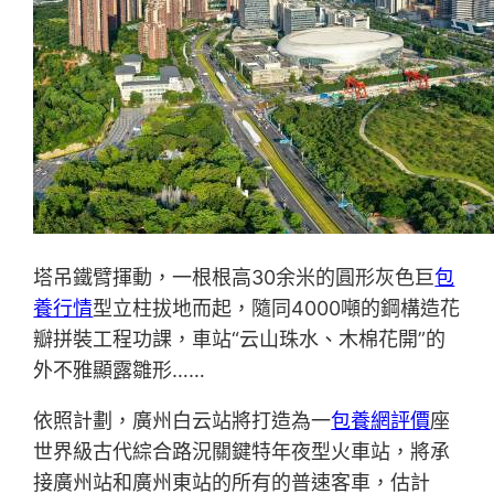
塔吊鐵臂揮動，一根根高30余米的圓形灰色巨
包
養行情
型立柱拔地而起，隨同4000噸的鋼構造花
瓣拼裝工程功課，車站“云山珠水、木棉花開”的
外不雅顯露雛形……
依照計劃，廣州白云站將打造為一
包養網評價
座
世界級古代綜合路況關鍵特年夜型火車站，將承
接廣州站和廣州東站的所有的普速客車，估計