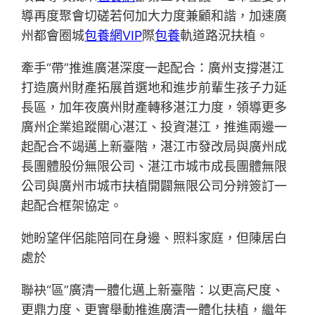
導再度聚會切磋若何加大力度兼顧和諧，加速廣
州都會圈城
包養網VIP
際
包養
軌道路況扶植。
牽手“帶”推進廣湛深度一起配合：廣州支撐湛江
打造廣州財產拓展首選地和進步前輩生孩子力延
長區，加年夜廣州財產轉移湛江力度，領導更多
廣州企業追蹤關心湛江、投資湛江，推進兩邊一
起配合不竭邁上新臺階，湛江市發改局與廣州成
長團體股份無限公司、湛江市城市成長團體無限
公司與廣州市城市扶植開闢無限公司分辨簽訂一
起配合框架協定。
她盼望伴侶能陪同在身邊、照料家庭，但陳居白
處於
聯袂“區”廣清一體化邁上新臺階：以更高尺度、
更鼎力度、更實舉動推進廣清一體化扶植，繼年