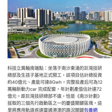
科技立異軸南端點：坐落于南沙東涌的巨灣技研
總部及生孩子基地正式開工，該項目估計總投資
約40億元、產能可達8Gwh，完整投產后可為12
萬輛新動力car 完成配套，年計劃產值估計達72
億元。距巨灣技研總部不遠，恰是《南沙計劃》
拔取的三個先行啟動區之一的慶盛關鍵區塊，這
里將應用軌道疾速靈通港澳的路況關鍵
包養網