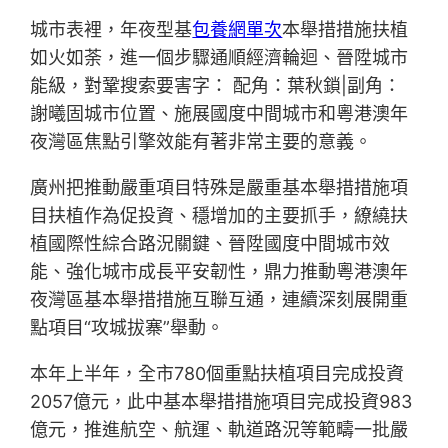
城市表裡，年夜型基
包養網單次
本舉措措施扶植
如火如荼，進一個步驟通順經濟輪迴、晉陞城市
能級，對鞏搜索要害字： 配角：葉秋鎖|副角：
謝曦固城市位置、施展國度中間城市和粵港澳年
夜灣區焦點引擎效能有著非常主要的意義。
廣州把推動嚴重項目特殊是嚴重基本舉措措施項
目扶植作為促投資、穩增加的主要抓手，繚繞扶
植國際性綜合路況關鍵、晉陞國度中間城市效
能、強化城市成長平安韌性，鼎力推動粵港澳年
夜灣區基本舉措措施互聯互通，連續深刻展開重
點項目“攻城拔寨”舉動。
本年上半年，全市780個重點扶植項目完成投資
2057億元，此中基本舉措措施項目完成投資983
億元，推進航空、航運、軌道路況等範疇一批嚴