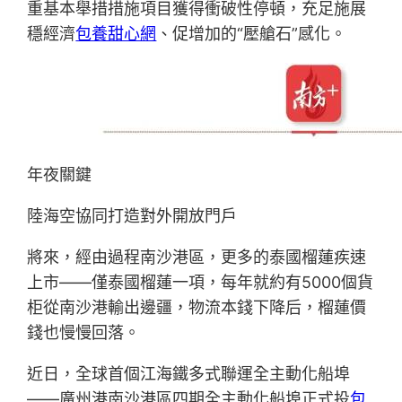
重基本舉措措施項目獲得衝破性停頓，充足施展
穩經濟
包養甜心網
、促增加的“壓艙石”感化。
年夜關鍵
陸海空協同打造對外開放門戶
將來，經由過程南沙港區，更多的泰國榴蓮疾速
上市——僅泰國榴蓮一項，每年就約有5000個貨
柜從南沙港輸出邊疆，物流本錢下降后，榴蓮價
錢也慢慢回落。
近日，全球首個江海鐵多式聯運全主動化船埠
——廣州港南沙港區四期全主動化船埠正式投
包