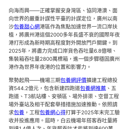
向海而興——正確掌握安身灣區、協同港澳、面
向世界的嚴重計謀性平臺的計謀定位，廣州以南
沙
包養甜心網
港區作為焦點加速世界一流口岸扶
植，將廣州港這個2000多年長盛不衰的國際年夜
港打形成為新時期高程度對外開放門戶關鍵。到
2025年，將盡力完成口岸貨色吞吐量6.8億噸、
集裝箱吞吐量2800萬標箱，進一個步驟穩固廣州
港作為世界年夜港的位置和影響力。
聚勢起飛——機場三期
包養網評價
擴建工程總投
資544.2億元，包含新建四跑道
包養網推薦
、五
跑道、T3航站樓、安頓區、場外排渠、空督工程
場外臺站及相干配套舉措措施加速推動。依照請
求
包養
，工程
包養網心得
打算于2025年末完工驗
收并投進應用。屆時，白云機場年搭客吞吐量將
到達1.4億人次、年貨郵吞吐才能將到達600萬