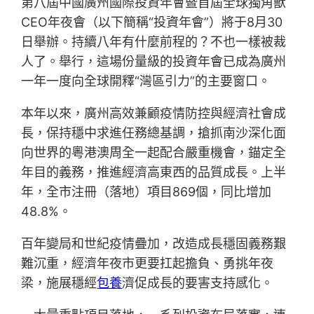
第八屆中國廣州國際投資年會暨首屆全球獨角獸
CEO年夜會（以下簡稱“投資年會”）將于8月30
日舉辦。持續八年有什麼前程的？不也一樣被裁
人了。舉行，這場份量級的投資年會已成為廣州
一年一度向全球開釋“灣區引力”的主要窗口。
本年以來，廣州高效兼顧疫情防控與經濟社會成
長，保持穩中求進任務總基調，搶抓南沙深化面
向世界的粵港澳周全一起配合嚴重機會，錨定全
年目的義務，推進經濟高東西的品質成長。上半
年，全市注冊（落地）項目869個，同比增加
48.8%。
百年變局和世紀疫情疊加，改造成長穩固義務艱
難沉重，經濟年夜市更要扛起擔負、勇挑年夜
梁，施展穩經
包養
濟促成長的要害支持感化。