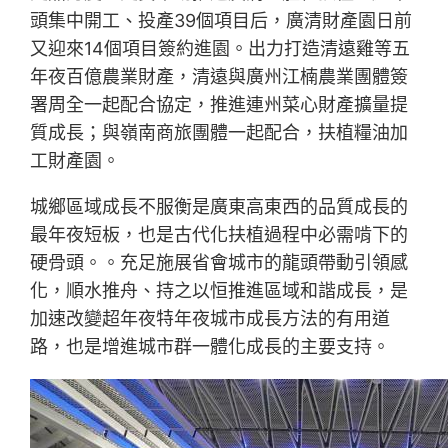
頭集中開工、投產39個項目后，廣清財產園日前
又迎來14個項目簽約進園。出力打造清遠雞等五
年夜百億農業財產，清遠與廣州江楠農業團體簽
署周全一起配合協定，推進連州菜心財產擴量提
質成長；與嶺南商旅團體一起配合，扶植糧油加
工財產園。
城鄉區域成長不服衡是廣東高東西的品質成長的
最年夜短板，也是古代化扶植過程中必需啃下的
硬骨頭。。充足施展省會城市的龍頭帶動引領感
化，順水推舟、持之以恒推進區域和諧成長，是
加速改變超年夜特年夜城市成長方法的有用道
路，也是增進城市群一體化成長的主要支持。