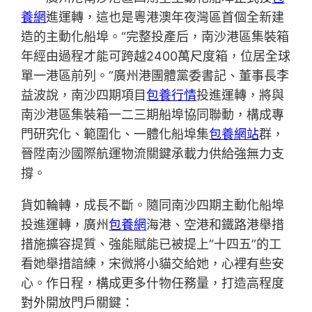
養網
進運轉，這也是粵港澳年夜灣區首個全新建
造的主動化船埠。“完整投產后，南沙港區集裝箱
年經由過程才能可跨越2400萬尺度箱，位居全球
單一港區前列。”廣州港團體黨委書記、董事長李
益波說，南沙四期項目
包養行情
投進運轉，將與
南沙港區集裝箱一二三期船埠協同聯動，構成專
門研究化、範圍化、一體化船埠集
包養網站
群，
晉陞南沙國際航運物流關鍵承載力供給強無力支
撐。
貨如輪轉，成長不斷。隨同南沙四期主動化船埠
投進運轉，廣州
包養網
海港、空港和鐵路港舉措
措施擴容提質、強能賦能已被提上“十四五”的工
看她舉措諳練，宋微將小貓交給她，心裡有些安
心。作日程，構成更多什物任務量，打造高程度
對外開放門戶關鍵：