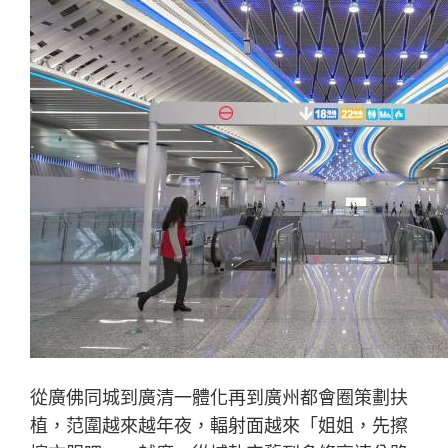
從廣佛同城到廣清一體化再到廣州都會圈策劃扶
植，范圍越來越年夜，輻射面越來「姐姐，先擦