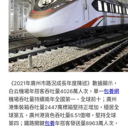
《2021年廣州市路況成長年度陳述》數據顯示，
白云機場年搭客吞吐量4026萬人次，單一
包養網
機場吞吐量持續兩年全國第一、全球前十；廣州
港集裝箱吞吐量2447萬標箱堅持正增加，穩居全
球第五，廣州港貨色吞吐量6.51億噸，堅持全球
第四；鐵路關鍵
包養
年搭客發送量8963萬人次，