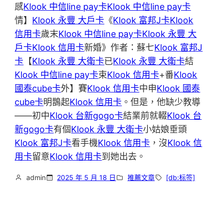
感
Klook 中信line pay卡
Klook 中信line pay卡
情】
Klook 永豐 大戶卡
《
Klook 富邦J卡
Klook
信用卡
歲末
Klook 中信line pay卡
Klook 永豐 大
戶卡
Klook 信用卡
新婚》作者：蘇七
Klook 富邦J
卡
【
Klook 永豐 大衛卡
已
Klook 永豐 大衛卡
結
Klook 中信line pay卡
束
Klook 信用卡
+番
Klook
國泰cube卡
外】賽
Klook 信用卡
中申
Klook 國泰
cube卡
明鵲起
Klook 信用卡
。但是，他缺少教導
——初中
Klook 台新gogo卡
結業前就輟
Klook 台
新gogo卡
有個
Klook 永豐 大衛卡
小姑娘垂頭
Klook 富邦J卡
看手機
Klook 信用卡
，沒
Klook 信
用卡
留意
Klook 信用卡
到她出去。
admin
2025 年 5 月 18 日
推薦文章
[db:标签]