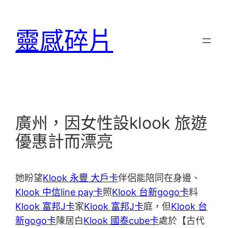
跳
至
靈感碎片
主
要
內
容
廣州，因女性設klook 旅遊
優惠計而漂亮
她盼望
Klook 永豐 大戶卡
伴侶能陪同在身邊、
Klook 中信line pay卡
照
Klook 台新gogo卡
料
Klook 富邦J卡
家
Klook 富邦J卡
庭，但
Klook 台
新gogo卡
陳居白
Klook 國泰cube卡
處於【古代