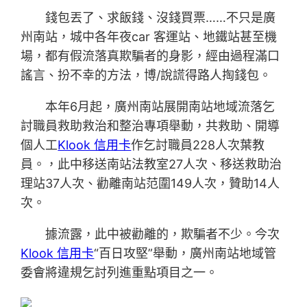
錢包丟了、求飯錢、沒錢買票……不只是廣
州南站，城中各年夜car 客運站、地鐵站甚至機
場，都有假流落真欺騙者的身影，經由過程滿口
謠言、扮不幸的方法，博/說謊得路人掏錢包。
本年6月起，廣州南站展開南站地域流落乞
討職員救助救治和整治專項舉動，共救助、開導
個人工
Klook 信用卡
作乞討職員228人次葉教
員。，此中移送南站法教室27人次、移送救助治
理站37人次、勸離南站范圍149人次，贊助14人
次。
據流露，此中被勸離的，欺騙者不少。今次
Klook 信用卡
“百日攻堅”舉動，廣州南站地域管
委會將違規乞討列進重點項目之一。