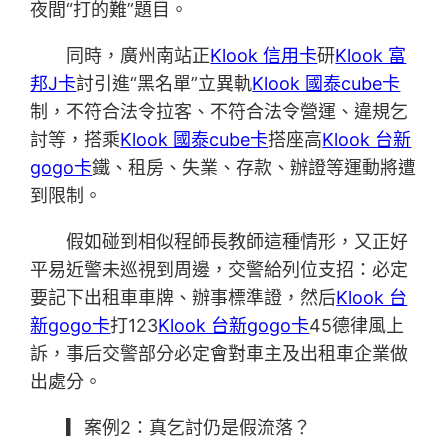
夜間“打的難”題目。
同時，廣州南站正
Klook 信用卡
研
Klook 富
邦J卡
討引進“黑名單”立異軌
Klook 國泰cube卡
制，不符合法令拉客、不符合法令營運、違規乞
討等，搭乘
Klook 國泰cube卡
搭座高
Klook 台新
gogo卡
鐵、租房、失業、存款、辦證等運動將遭
到限制。
假如碰到相似程師長教師這種情形，又正好
平易近警未巡視到周邊，交警給列位支招：必定
要記下出租車車牌、辦事標準證，然后
Klook 台
新gogo卡
打123
Klook 台新gogo卡
45德律風上
訴，事后交警部分必定會對車主及出租車企業做
出處分。
▎案例2：真乞討仍是假流落？