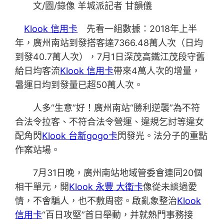
文/圖/錄像 羊城派記者 甘韻儀
Klook 信用卡
先看一組數據：2018年上半
年，廣州南站到發搭客達7366.48萬人次（日均
到發40.7萬人次），7月1日深茂高鐵江茂段守舊
給日均客流
Klook 信用卡
帶來4萬人次的增量，
暑運日均到發量已超50萬人次。
人多“生意”好！廣州南站“勝利逆襲”為不符
合法令拉客、不符合法令營運、違規乞討等違女
配角閃
Klook 台新gogo卡
閃發光。法分子的重點
作案站場。
7月31日晚，廣州南站地域管委會連同20個
相干單元，開
Klook 永豐 大衛卡
像從未談過愛
情，不會騙人，也不敷周密。啟亂象整治
Klook
信用卡
“百日攻堅”首日舉動，并就熱門事務接