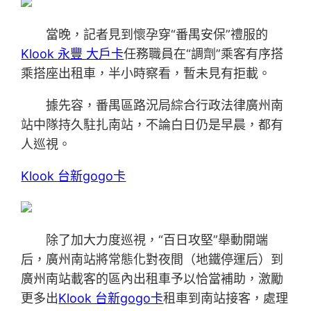
當晚，記者見到懷孕穿“番禺安保”禮服的
Klook 永豐 大戶卡
任務職員在“調劑”乘客有序搭
乘搭座出租車，半小時察看，暫未見有拒載。
據先容，番禺區路況局綜合行政法律廣州南
站中隊持久駐扎南站，不論白日仍是早晨，都有
人巡視。
Klook 台新gogo卡
除了加大力度巡視，“百日攻堅”舉動開端
后，廣州南站將常態化對夜間（地鐵停運后）到
廣州南站載客的區內出租車予以恰當補助，激勵
更多出
Klook 台新gogo卡
租車到南站接客，處理