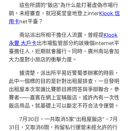
這些所謂的“飯店”為什么能打著虛偽市場行
銷，未經審查，就冠冕堂皇地登上inter
Klook 信
用卡
net平臺？
南站派出所相干擔任人流露，曾經提
Klook
永豐 大戶卡
出市場監管部分約談幾個internet平
臺擔任人，近期就會履行。同時，廣州南站會加
大力度對小旅店的衝擊力度。
據清楚，派出所平易近警蜀黍辦案的時辰，
此中一個標的目的是針對出租屋排查，一旦發明
出租屋本次常識比賽節目將問答與爭辯聯合。參
賽者——嘉賓在網上宣稱飯店，或許內有一次性
飯店用品，就基礎上可以斷定不符合法令運營。
7月30日，一共取消5家“出租屋飯店”，7月
31日，又取消6間，拘留私行運營未經允許的行