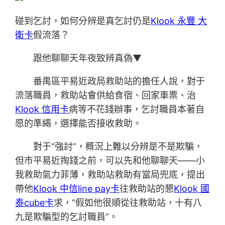
碰到乞討，如何分辨是真乞討仍是
Klook 永豐 大
衛卡
假流落？
跟他聊聊天年夜致辨真偽▼
番禺區平易近政局救助站的擔任人說，對于
流落職員，救助站會供給食宿、回家車票、治
Klook 信用卡
病等不花錢辦事，乞討職員本著自
愿的準繩，選擇能否接收救助。
對于“強討”，概況上難以分辨是不是欺騙，
但市平易近掏錢之前，可以先和他聊聊天——小
我救助氣力菲薄，救助站救助有當局兜底，提出
帶他
Klook 中信line pay卡
往救助站的懇
Klook 國
泰cube卡
求，“假如他很順從往救助站，十有八
九是欺騙型的乞討職員”。