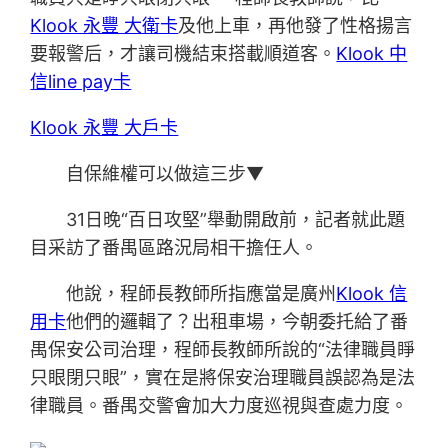
Klook 永豐 大衛卡
及他上車，再他發了性格揚言
要報警后，才讓司機結束搭載順道客。
Klook 中
信line pay卡
Klook 永豐 大戶卡
自保維權可以做這三步▼
31日晚“百日攻堅”舉動開啟前，記者就此題
目采訪了番禺區路況局相干擔任人。
他說，程師長教師所指應當是廣州
Klook 信
用卡
他們的邏輯了？出租車場，今朝委托給了番
禺保安公司治理，程師長教師所說的“法律職員睜
只眼閉只眼”，實在是將保安治理職員誤認為是法
律職員。番禺交警會加大力度巡視與查處力度。