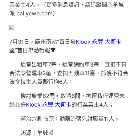
業業主4人。（更多消息資訊，請追蹤關心羊城
派 pai.ycwb.com）
7月31日，廣州南站“百日攻
Klook 永豐 大衛卡
堅”首日舉動戰報▼
違章出租車7宗，違章網約車3宗，查扣不符
合法令營運車2輛，查扣五類車11臺，抓獲不符合
法令拉主人員擬行拘6人；
檢討旅業62間，取消6間，拘留私行運營未
經允許
Klook 永豐 大衛卡
的行業業主4人；
整治六亂15宗；勸離流落乞討職員11人。
起源｜羊城派