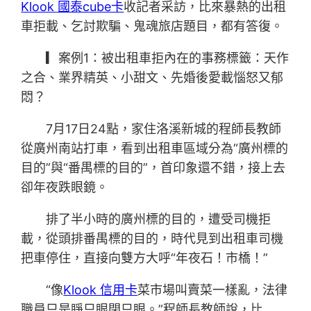
Klook 國泰cube卡
收記者采訪，比來暴熱的出租
車拒載、乞討欺騙、鬼魂旅店題目，都有答復。
▎案例1：被出租車拒內在的事務標籤：天作
之合、業界精英、小甜文、先婚後愛載惱怒又郁
悶？
7月17日24點，家住洛溪新城的程師長教師
從廣州南站打車，看到出租車區域分為“廣州標的
目的”與“番禺標的目的”，首印象還不錯，接上去
卻年夜跌眼鏡。
排了半小時的廣州標的目的，遭受司機拒
載，從頭排番禺標的目的，時代見到出租車司機
把車停住，直接向雙方大呼“年夜石！市橋！”
“像
Klook 信用卡
菜市場叫賣菜一樣亂，法律
職員只是睜只眼閉只眼。”程師長教師說，比