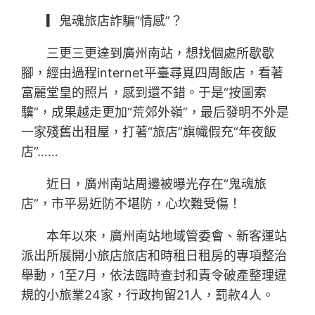
▎鬼魂旅店詐騙“情感”？
三更三更達到廣州南站，想找個處所歇歇
腳，經由過程internet平臺尋覓四周飯店，看著
富麗堂皇的照片，感到還不錯。于是“按圖索
驥”，成果越走更加“荒郊外嶺”，最后發明不外是
一家殘舊出租屋，打著“旅店”旗幟假充“年夜飯
店”……
近日，廣州南站周邊被曝光存在“鬼魂旅
店”，市平易近防不堪防，心坎難受傷！
本年以來，廣州南站地域管委會、新客運站
派出所展開小旅店旅店和時租日租房的專項整治
舉動，1至7月，依法臨時查封和責令破產整理違
規的小旅業24家，行政拘留21人，罰款4人。