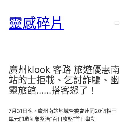
跳
至
靈感碎片
主
要
內
容
廣州klook 客路 旅遊優惠南
站的士拒載、乞討詐騙、幽
靈旅館……搭客怒了！
7月31日晚，廣州南站地域管委會連同20個相干
單元開啟亂象整治“百日攻堅”首日舉動