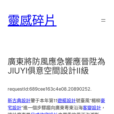
跳
至
靈感碎片
主
要
內
容
廣東將防風應急響應晉陞為
JIUYI俱意空間設計Ⅱ級
requestId:689cee163c4e08.20890252.
新古典設計
鑒于本年第11
遊艇設計
號臺風“楊柳
豪
宅設計
”進一個步驟趨向廣東粵東沿海
客變設計
，