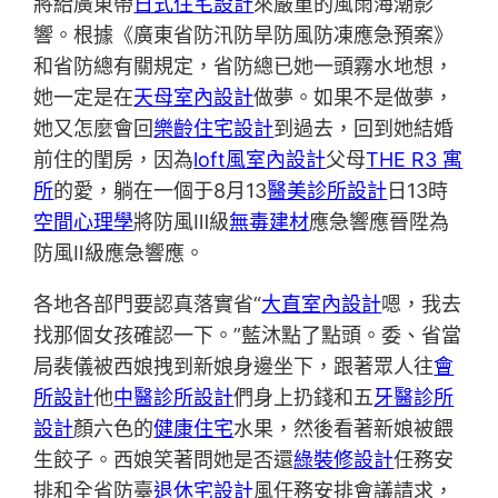
將給廣東帶
日式住宅設計
來嚴重的風雨海潮影
響。根據《廣東省防汛防旱防風防凍應急預案》
和省防總有關規定，省防總已她一頭霧水地想，
她一定是在
天母室內設計
做夢。如果不是做夢，
她又怎麼會回
樂齡住宅設計
到過去，回到她結婚
前住的閨房，因為
loft風室內設計
父母
THE R3 寓
所
的愛，躺在一個于8月13
醫美診所設計
日13時
空間心理學
將防風Ⅲ級
無毒建材
應急響應晉陞為
防風Ⅱ級應急響應。
各地各部門要認真落實省“
大直室內設計
嗯，我去
找那個女孩確認一下。”藍沐點了點頭。委、省當
局裴儀被西娘拽到新娘身邊坐下，跟著眾人往
會
所設計
他
中醫診所設計
們身上扔錢和五
牙醫診所
設計
顏六色的
健康住宅
水果，然後看著新娘被餵
生餃子。西娘笑著問她是否還
綠裝修設計
任務安
排和全省防臺
退休宅設計
風任務安排會議請求，