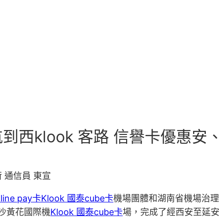
西klook 客路 信譽卡優惠安
 通信員 東宣
line pay卡
Klook 國泰cube卡
機場團體和湖南省機場治理
沙黃花國際機
Klook 國泰cube卡
場，完成了經西安至延