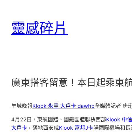
跳
至
靈感碎片
主
要
內
容
廣東搭客留意！本日起乘東航到
羊城晚報
Klook 永豐 大戶卡 dawho
全媒體記者 唐珩
4月22日，東航團體、國鐵團體聯袂西部
Klook 中信
大戶卡
，落地西安咸
Klook 富邦J卡
陽國際機場和長