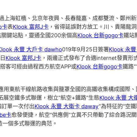
過上海虹橋、北京年夜興、長春龍嘉、成都雙流、鄭州新
go卡
表
Klook 富邦J卡
，省得延誤對方放工。川、貴陽龍洞
關鍵站點，靈通全國200余個高
Klook 台新gogo卡
鐵站
Klook 永豐 大戶卡 dawho
019年9月25日簽署
Klook 永
5日
Klook 富邦J卡
，兩邊正式發布了合適internet發賣
搭客可經由過程西方航空APP或
Klook 台新gogo卡
鐵路“
驟應用東航干線航路收集與籠罩全國的高鐵收集構成國際、
展空鐵多式聯運，樹立“航空+鐵路”生態
Klook 永豐 大
個訂單一次付出
Klook 永豐 大衛卡 daway
”為特征的“空
ube卡
愈發便捷，航空“供應側”立異不只帶動了綜合路況
造一個多式聯運的典范。