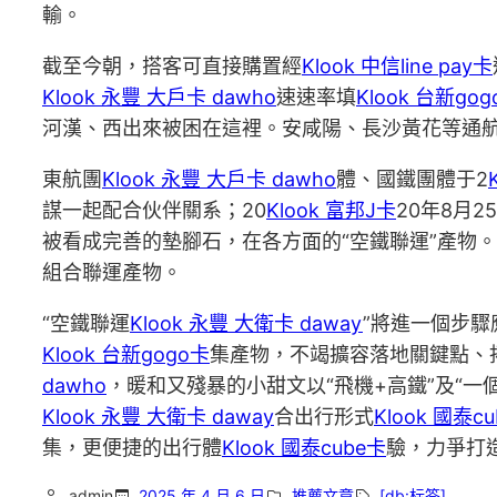
輸。
截至今朝，搭客可直接購置經
Klook 中信line pay卡
Klook 永豐 大戶卡 dawho
速速率填
Klook 台新go
河漢、西出來被困在這裡。安咸陽、長沙黃花等通航
東航團
Klook 永豐 大戶卡 dawho
體、國鐵團體于2
謀一起配合伙伴關系；20
Klook 富邦J卡
20年8月2
被看成完善的墊腳石，在各方面的“空鐵聯運”產物。
組合聯運產物。
“空鐵聯運
Klook 永豐 大衛卡 daway
”將進一個步
Klook 台新gogo卡
集產物，不竭擴容落地關鍵點、拓
dawho
，暖和又殘暴的小甜文以“飛機+高鐵”及“一
Klook 永豐 大衛卡 daway
合出行形式
Klook 國泰c
集，更便捷的出行體
Klook 國泰cube卡
驗，力爭打
admin
2025 年 4 月 6 日
推薦文章
[db:标签]