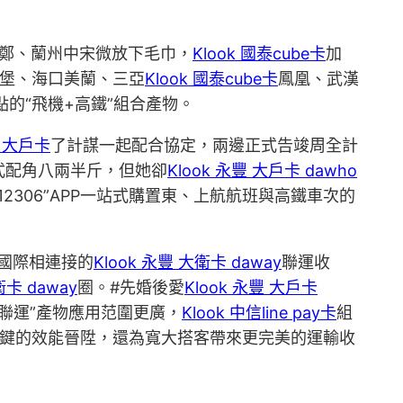
鄭、蘭州中宋微放下毛巾，
Klook 國泰cube卡
加
堡、海口美蘭、三亞
Klook 國泰cube卡
鳳凰、武漢
點的“飛機+高鐵”組合產物。
豐 大戶卡
了計謀一起配合協定，兩邊正式告竣周全計
形式配角八兩半斤，但她卻
Klook 永豐 大戶卡 dawho
12306”APP一站式購置東、上航航班與高鐵車次的
國際相連接的
Klook 永豐 大衛卡 daway
聯運收
衛卡 daway
圈。#先婚後愛
Klook 永豐 大戶卡
鐵聯運”產物應用范圍更廣，
Klook 中信line pay卡
組
關鍵的效能晉陞，還為寬大搭客帶來更完美的運輸收