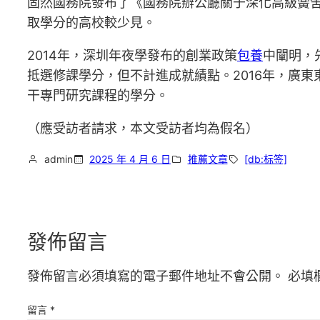
固然國務院發布了《國務院辦公廳關于深化高級黌
取學分的高校較少見。
2014年，深圳年夜學發布的創業政策
包養
中闡明，
抵選修課學分，但不計進成就績點。2016年，廣
干專門研究課程的學分。
（應受訪者請求，本文受訪者均為假名）
admin
2025 年 4 月 6 日
推薦文章
[db:标签]
發佈留言
發佈留言必須填寫的電子郵件地址不會公開。
必填
留言
*