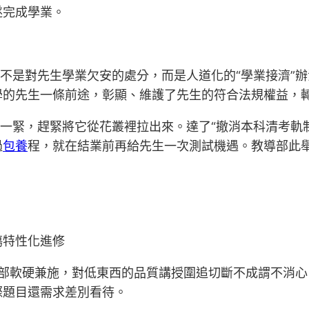
遂完成學業。
不是對先生學業欠安的處分，而是人道化的“學業接濟”辦
學的先生一條前途，彰顯、維護了先生的符合法規權益，
一緊，趕緊將它從花叢裡拉出來。達了“撤消本科清考軌制
過
包養
程，就在結業前再給先生一次測試機遇。教導部此舉
傷特性化進修
教導部軟硬兼施，對低東西的品質講授圍追切斷不成謂不消
際題目還需求差別看待。