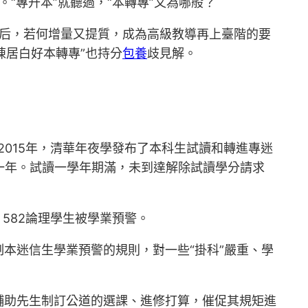
。“專升本”就聽過，“本轉專”又為哪般？
招后，若何增量又提質，成為高級教導再上臺階的要
陳居白好本轉專”也持分
包養
歧見解。
2015年，清華年夜學發布了本科生試讀和轉進專迷
一年。試讀一學年期滿，未到達解除試讀學分請求
582論理學生被學業預警。
本迷信生學業預警的規則，對一些“掛科”嚴重、學
輔助先生制訂公道的選課、進修打算，催促其規矩進