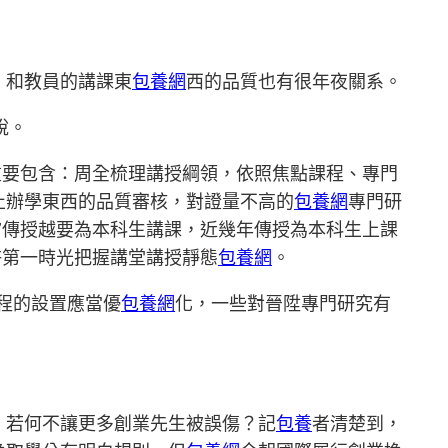
，和教員的講課東
包養網
西的品質也有很年夜關系。
說。
重要包含：周全梳理講授綱領，依照焦點課程、專門
止辦學東西的品質審核，對證量不高的
包養網
專門研
”傳授越要為本科生講課，近幾年傳授為本科生上課
許第一時光把握講堂講授靜態
包養網
。
程的設置應當優
包養網
化，一些對晉陞專門研究有
。若何不讓更多創業先生被誤傷？記
包養
者清楚到，