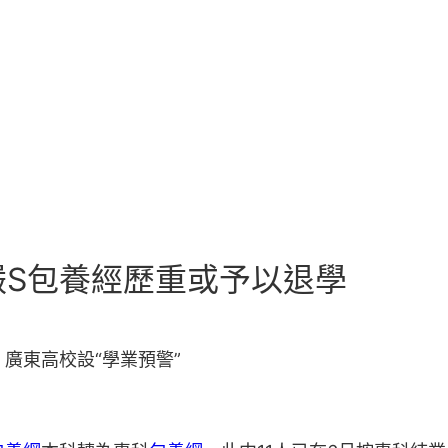
嚴S包養經歷重或予以退學
廣東高校設“學業預警”