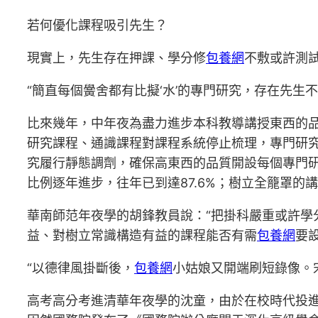
若何優化課程吸引先生？
現實上，先生存在押課、學分修
包養網
不敷或許測
“簡直每個黌舍都有比擬‘水’的專門研究，存在先生
比來幾年，中年夜為盡力進步本科教導講授東西的品
研究課程、通識課程對課程系統停止梳理，專門研
究履行靜態調劑，確保高東西的品質開設每個專門
比例逐年進步，往年已到達87.6%；樹立全籠罩
華南師范年夜學的胡鋒教員說：“把掛科嚴重或許學
益、對樹立常識構造有益的課程能否有需
包養網
要
“以德律風掛斷後，
包養網
小姑娘又開端刷短錄像。
高考高分考進清華年夜學的沈童，由於在校時代投