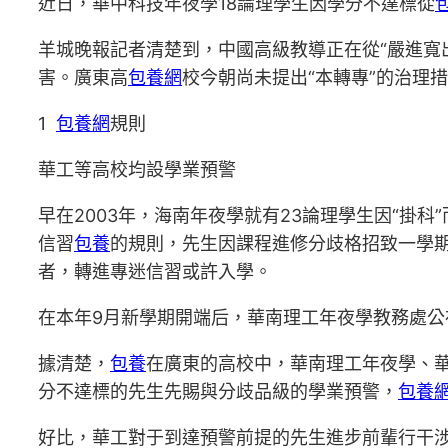
近日，華中科技年夜學18論理學生因學分不達標從
羊城晚報記者清楚到，中國高級教導正在從“嚴進寬
害。廣東高
包養網
校今朝尚未提出“本轉專”的治理
1
包養網
規則
華工等高校均設學業預警
早在2003年，海南年夜學就有23論理學生因“掛
信習
包養
的規則，先生因課程進修分歧格招致一學
者，轉進專迷信習或許入學。
在本年9月新學期開端后，華南理工年夜學教務處公
據清楚，
包養
在廣東的高校中，華南理工年夜學、
分不達標的先生先賜與分歧品級的學業預警，
包養
好比，華工對于到達預警前提的先生進步前輩行干