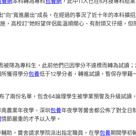
包養網
本科轉為專科
包養網
，此中11人已在6月按專科結業
出”向“寬進嚴出”成長，在經過的事況了近十年的本科擴
措施，高校訂“她盼望伴侶能溫順關心、有耐煩又仔細，但
科”而被降為專科生，此前他們已因學分不達標而轉為試讀；
期所獲得學分
包養
低于12學分者，轉進試讀，暫保存學籍
布了兩份名單，包含64論理學生被學業預警及升級試讀，
華南農業年夜學、深圳
包養
年夜學等黌舍都公佈了對全日制
網
情節嚴重的才予以入學。
涉輔助，黌舍請求學院派出指定職員，在學
包養
期開學初