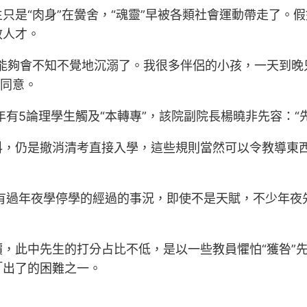
只是“肉身”在黌舍，“魂靈”早被各類社會運動帶走了。假
效人才。
能夠會不知不覺地沉溺了。我很多伴侶的小孩，一天到晚
手同意。
年有5論理學生觸及“本轉專”，該院副院長楊曉非先容：
科，仍是撤消清考直接入學，這些規則當然可以令教導東
曾有過年夜學停學的經過的事況，即使不是天賦，不少年夜
，此中先生的打分占比不低，是以一些教員懼怕“獲咎”
「出了的困難之一。