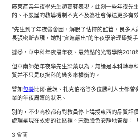
廣東產業年夜學先生趙嘉藝表現，此刻一些年夜先生
的、不嚴謹的教導機制不克不及為社會保送更多有
“先生到了年夜黌舍園，解脫了怙恃的監管，良多人
長張密斯表現，她對“寬進嚴出”的年夜學治理舉雙
據悉，華中科年夜最年夜、最熱點的光電學院2018
但華南師范年夜學先生梁葉以為，無論是本科轉專
質并不只是以掛科的幾多來權衡的。
譬如
包養
比爾·蓋茨、扎克伯格等多位勝利人士都
業的年夜周遭的狀況。
別的，不少高校都有對教員停止講授東西的品質評價
處理呈現在故鄉的社區裡。宋微臉色安靜地答覆：
3 會商