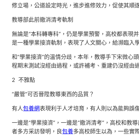
修立場，公道設定時光，進步進修效力，促使其順
教導部此前撤消清考軌制
無論是“本科轉專科”，仍是學業預警，高校都表現并
是一種學業接濟軌制，表現了人文關心，給瀕臨入
和“學業接濟”的溫情分歧，本年，教導手下宋微心頭
程期末測試沒經由過程，或許補考、重建仍沒經由
2 不雅點
“嚴管”可否晉陞教導東西的品質？
有人
包養網
表現利于人才培育，有人則以為能夠誤
一邊是“學業接濟”，一邊是“撤消清考”，高校和
者多方采訪發明，良
包養
多高校師生以為，一些實