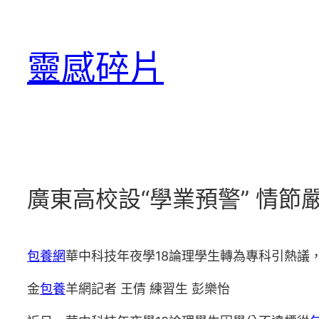
跳
至
靈感碎片
主
要
內
容
廣東高校設“學業預警” 情節
包養網
華中科技年夜學18論理學生轉為專科引熱議，
金
包養
羊網記者 王倩 練習生 彭樂怡