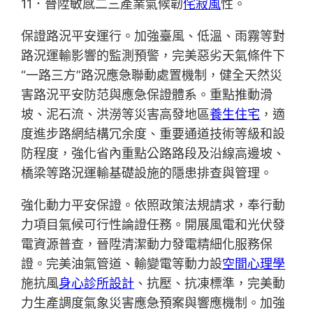
11．晉陞敏感二三產業氣候韌
侘寂風
性。
保證路況平安運行。加強臺風、低溫、雨霧等對
路況運輸影響的監測預警，完美惡劣天氣條件下
“一路三方”路況應急聯動處置機制，健全天然災
害路況平安防范與應急保證體系。重點推動滑
坡、泥石流、洪澇等災害高發地區
養生住宅
，適
度進步路網結構冗余度、重要通道技術等級和設
防程度，強化省內重點公路路段及沿線高邊坡、
橋梁等路況運輸基礎設施的隱患排查與管理。
強化動力平安保證。依照政策法規請求，奉行動
力項目氣候可行性論證任務。開展風電和光伏發
電資源普查，晉陞清潔動力發電精細化服務保
證。完美油氣管道、輸變電等動力設
空間心理學
施抗風
身心診所設計
、抗壓、抗凍標準，完美動
力生產調度氣象災害應急預案與響應機制。加強