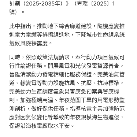
計劃（2025-2035年）》（粵環〔2025〕1
號）。
此中指出，推動地下綜合廊道建設，隨機應變推
進電力電纜等排擠線進地，下降城市性命線系統
氣候風險裸露度。
同時，依照政策法規請求，奉行動力項目氣候可
行性論證任務。開展風電和光伏發電資源普查，
晉陞清潔動力發電精細化服務保證。完美油氣管
道、輸變電等動力設施抗風、抗壓、抗凍標準，
完美動力生產調度氣象災害應急預案與響應機
制。加強極端高溫、年夜范圍干旱的用電形勢監
測剖析，做好保供任務。指導核電企業加強防范
應對因氣候變化等導致的年夜規模海生物進侵，
保證沿海核電廠取水平安。