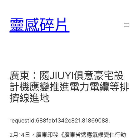
跳
至
靈感碎片
主
要
內
容
廣東：隨JIUYI俱意豪宅設
計機應變推進電力電纜等排
擠線進地
requestId:688fab1342e821.81869088.
2月14日，廣東印發《廣東省適應氣候變化行動