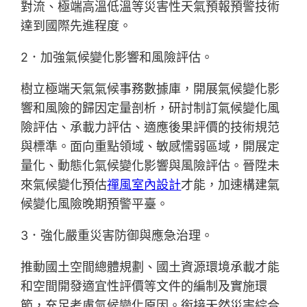
對流、極端高溫低溫等災害性天氣預報預警技術
達到國際先進程度。
2．加強氣候變化影響和風險評估。
樹立極端天氣氣候事務數據庫，開展氣候變化影
響和風險的歸因定量剖析，研討制訂氣候變化風
險評估、承載力評估、適應後果評價的技術規范
與標準。面向重點領域、敏感懦弱區域，開展定
量化、動態化氣候變化影響與風險評估。晉陞未
來氣候變化預估
禪風室內設計
才能，加速構建氣
候變化風險晚期預警平臺。
3．強化嚴重災害防御與應急治理。
推動國土空間總體規劃、國土資源環境承載才能
和空間開發適宜性評價等文件的編制及實施環
節，充足考慮氣候變化原因。銜接天然災害綜合