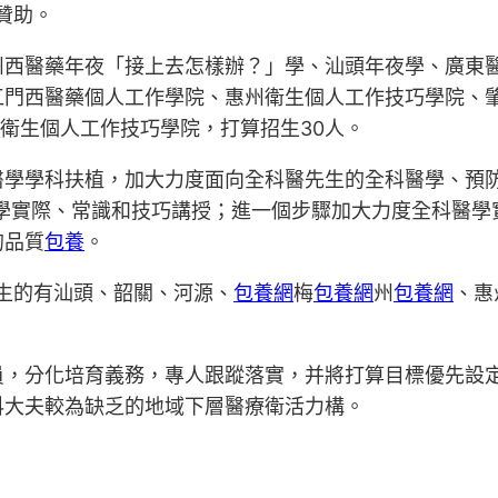
贊助。
州西醫藥年夜「接上去怎樣辦？」學、汕頭年夜學、廣東
江門西醫藥個人工作學院、惠州衛生個人工作技巧學院、
衛生個人工作技巧學院，打算招生30人。
醫學學科扶植，加大力度面向全科醫先生的全科醫學、預
醫學實際、常識和技巧講授；進一個步驟加大力度全科醫學
的品質
包養
。
生的有汕頭、韶關、河源、
包養網
梅
包養網
州
包養網
、惠
員，分化培育義務，專人跟蹤落實，并將打算目標優先設
科大夫較為缺乏的地域下層醫療衛活力構。