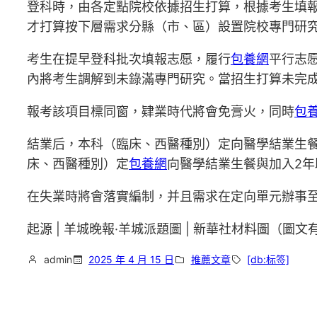
登科時，由各定點院校依據招生打算，根據考生填
才打算按下層需求分縣（市、區）設置院校專門研
考生在提早登科批次填報志愿，履行
包養網
平行志
內將考生調解到未錄滿專門研究。當招生打算未完
報考該項目標同窗，肄業時代將會免膏火，同時
包
結業后，本科（臨床、西醫種別）定向醫學結業生
床、西醫種別）定
包養網
向醫學結業生餐與加入2
在失業時將會落實編制，并且需求在定向單元辦事至多6年
起源 | 羊城晚報·羊城派題圖 | 新華社材料圖（圖
admin
2025 年 4 月 15 日
推薦文章
[db:标签]