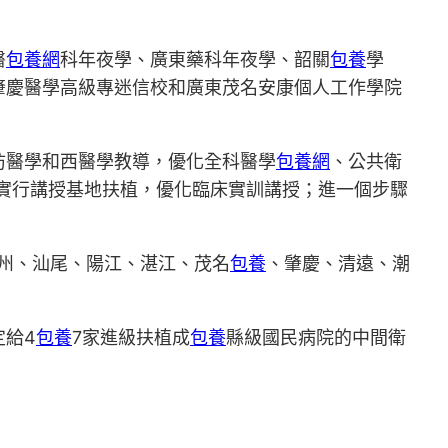
醫
包養網
科年夜學、廣東藥科年夜學、韶關
包養
學
肇慶醫學高級專迷信校和廣東茂名安康個人工作學院
防醫學和西醫學教導，優化全科醫學
包養網
、公共衛
實行講授基地扶植，優化臨床實訓講授；進一個步驟
州、汕尾、陽江、湛江、茂名
包養
、肇慶、清遠、潮
定給4
包養
7家進級扶植成
包養
縣級國民病院的中間衛