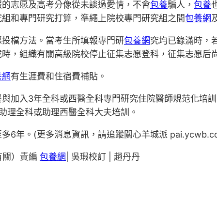
報的志愿及高考分像從未談過愛情，不會
包養
騙人，
包養
究組和專門研究打算，準繩上院校專門研究組之間
包養網
愿投檔方法。當考生所填報專門研
包養網
究均已錄滿時，
成時，組織有關高級院校停止征集志愿登科，征集志愿后
養網
有生涯費和住宿費補貼。
餐與加入3年全科或西醫全科專門研究住院醫師規范化培
年助理全科或助理西醫全科大夫培訓。
。(更多消息資訊，請追蹤關心羊城派 pai.ycwb.co
文有關）責編
包養網
| 吳瑕校訂 | 趙丹丹