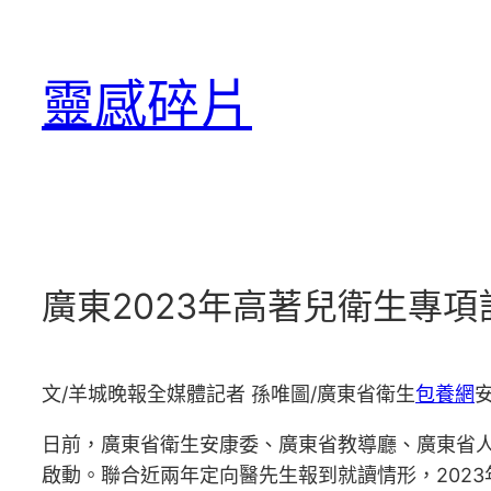
跳
至
靈感碎片
主
要
內
容
廣東2023年高著兒衛生專
文/羊城晚報全媒體記者 孫唯圖/廣東省衛生
包養網
日前，廣東省衛生安康委、廣東省教導廳、廣東省人
啟動。聯合近兩年定向醫先生報到就讀情形，202