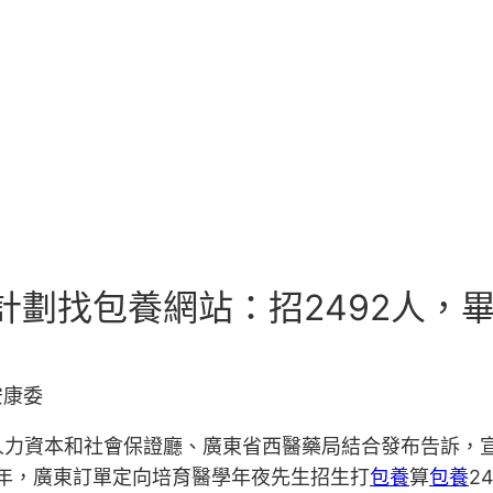
項計劃找包養網站：招2492人，
安康委
力資本和社會保證廳、廣東省西醫藥局結合發布告訴，宣布
3年，廣東訂單定向培育醫學年夜先生招生打
包養
算
包養
2