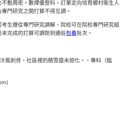
也不敷周密。數擇優登科。訂單定向培育鄉村衛生人
及專門研究之間打算不得互調。
若考生遵從專門研究調解，院校可在院校專門研究組
尚未完成的打算可調劑到通俗
包養
批次。
訓冷風刺骨，社區裡的積雪還未熔化。，專科（臨
m)