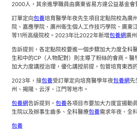
2000人，其余進學職員由廣東省易方達公益基金會
訂單定向
包養
培育醫學年夜先生項目定點院校為廣
院、嘉應學院、廣州衛生個人工作技巧學院、廣東
等11所高級院校。2023年比2022年新增
包養網
廣州
告訴提到，各定點院校要進一個步驟加大力度全科
生和中的CP（人物配對）則主導了粉絲的會商。
加大力度講授治理，優化講授前提，包管培育東西
2023年，接
包養
受訂單定向培育醫學年夜
包養網
先
州、揭陽、云浮、江門等地市。
包養網
告訴提到，
包養
各項目市要加大力度宣揚動
生院以及辦事生齒多、全科醫療
包養
需求年夜、全
包養