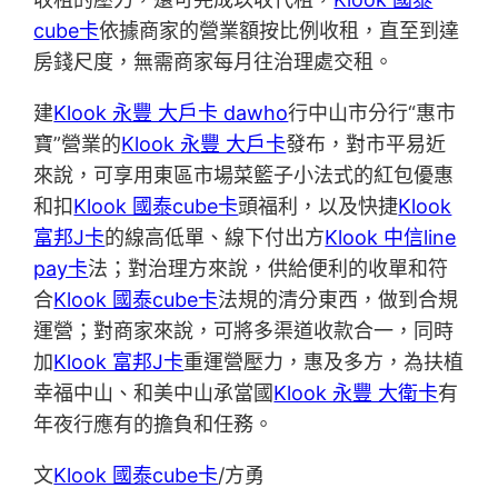
cube卡
依據商家的營業額按比例收租，直至到達
房錢尺度，無需商家每月往治理處交租。
建
Klook 永豐 大戶卡 dawho
行中山市分行“惠市
寶”營業的
Klook 永豐 大戶卡
發布，對市平易近
來說，可享用東區市場菜籃子小法式的紅包優惠
和扣
Klook 國泰cube卡
頭福利，以及快捷
Klook
富邦J卡
的線高低單、線下付出方
Klook 中信line
pay卡
法；對治理方來說，供給便利的收單和符
合
Klook 國泰cube卡
法規的清分東西，做到合規
運營；對商家來說，可將多渠道收款合一，同時
加
Klook 富邦J卡
重運營壓力，惠及多方，為扶植
幸福中山、和美中山承當國
Klook 永豐 大衛卡
有
年夜行應有的擔負和任務。
文
Klook 國泰cube卡
/方勇