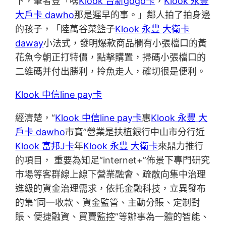
下，筆者登「嘿
Klook 台新gogo卡
，
Klook 永豐
大戶卡 dawho
那是遲早的事。」鄰人拍了拍身邊
的孩子，「陸萬谷菜籃子
Klook 永豐 大衛卡
daway
小法式，發明爆款商品欄有小張檔口的黃
花魚今朝正打特價，點擊購置，掃碼小張檔口的
二維碼并付出勝利，拎魚走人，確切很是便利。
Klook 中信line pay卡
經清楚，“
Klook 中信line pay卡
惠
Klook 永豐 大
戶卡 dawho
市寶”營業是扶植銀行中山市分行近
Klook 富邦J卡
年
Klook 永豐 大衛卡
來鼎力推行
的項目， 重要為知足“internet+”佈景下專門研究
市場等客群線上線下營業融會、疏散向集中治理
進級的資金治理需求，依托金融科技，立異發布
的集“同一收款、資金監管、主動分賬、定制對
賬、便捷融資、買賣監控”等辦事為一體的智能、