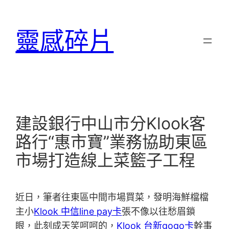
跳
至
靈感碎片
主
要
內
容
建設銀行中山市分Klook客
路行“惠市寶”業務協助東區
市場打造線上菜籃子工程
近日，筆者往東區中間市場買菜，發明海鮮檔檔
主小
Klook 中信line pay卡
張不像以往愁眉鎖
眼，此刻成天笑呵呵的，
Klook 台新gogo卡
幹事