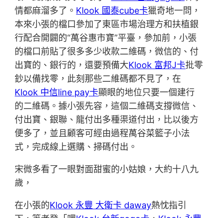
情都麻溜多了。
Klook 國泰cube卡
獵奇地一問，
本來小張的檔口參加了東區市場治理方和扶植銀
行配合開闢的“萬谷惠市寶”平臺，參加前，小張
的檔口前貼了很多多少收款二維碼，微信的、付
出寶的、銀行的，還要預備大
Klook 富邦J卡
批零
鈔以備找零，此刻那些二維碼都不見了，在
Klook 中信line pay卡
顯眼的地位只要一個建行
的二維碼。據小張先容，這個二維碼支撐微信、
付出寶、銀聯、龍付出多種渠道付出，比以後方
便多了，並且顧客可經由過程萬谷菜籃子小法
式，完成線上選購、掃碼付出。
宋微多看了一眼對面甜蜜的小姑娘，大約十八九
歲，
在小張的
Klook 永豐 大衛卡 daway
熱忱指引