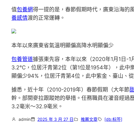
值
包養網
得一提的是，春節假期時代，廣東沿海的
養感情
渡的正常運轉。
本年以來廣東省氣溫明顯偏高降水明顯偏少
包養管道
據張東先容，本年以來（2020年1月1日-
3.2℃，位居汗青第2位（第1位是1954年），此
顯偏少94%，位居汗青第4位，此中紫金、臺山、從
據悉，近十年（2010-2019年）春節假期（大年節
幹。部開麥拉跟蹤她的舉措。任務職員在灌音經過歷
3.2毫米～32.9毫米。
admin
2025 年 3 月 27 日
推薦文章
[db:标签]