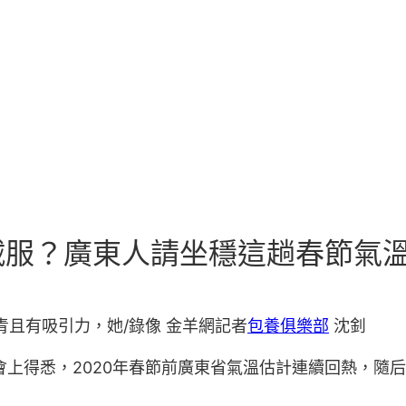
絨服？廣東人請坐穩這趟春節氣
青且有吸引力，她/錄像 金羊網記者
包養俱樂部
沈釗
會上得悉，2020年春節前廣東省氣溫估計連續回熱，隨