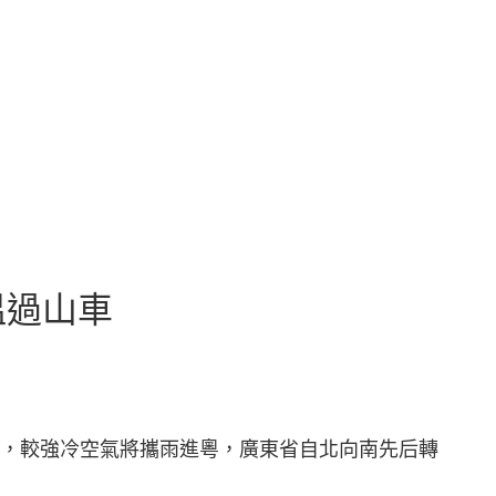
溫過山車
后，較強冷空氣將攜雨進粵，廣東省自北向南先后轉