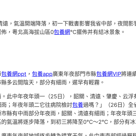
清遠，氣溫開端降落，初一下戰書影響我省中部，夜間影
擺佈，粵北高海拔山區0
包養網
℃擺佈并有結冰景象。
節
包養網ppt
，
包養app
廣東年夜部門市縣
包養網VIP
將連
市縣多云間陰天，部分有細雨，遲早有輕霧。
雨。此中年夜年頭一（25日），韶關、清遠、肇慶、云浮
細雨；年夜年頭二它往病院檢討
包養
過嗎？」（26日）全
源市縣有中雨部分年夜雨，韶關、清遠有細雨；年夜年頭三
區的氣溫將逐步降落，到初三將降至0℃～2℃，部分有冰
，廣東年夜部地域逐步轉為晴寒天氣，此中東南部經過歷