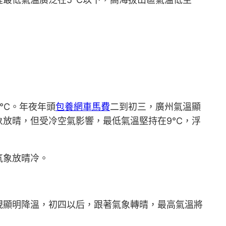
3℃。年夜年頭
包養網車馬費
二到初三，廣州氣溫顯
象放晴，但受冷空氣影響，最低氣溫堅持在9℃，浮
氣象放晴冷。
現顯明降溫，初四以后，跟著氣象轉晴，最高氣溫將