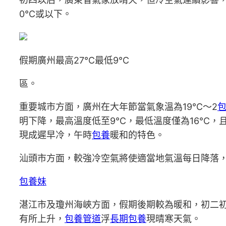
0℃或以下。
假期廣州最高27℃最低9℃
區。
重要城市方面，廣州在大年節當氣象溫為19℃～2
包
明下降，最高溫度低至9℃，最低溫度僅為16℃，
現成遲早冷，午時
包養
暖和的特色。
汕頭市方面，較強冷空氣將使適當地氣溫每日降落
包養妹
湛江市及瓊州海峽方面，假期後期較為暖和，初二
有所上升，
包養管道
浮
長期包養
現晴寒天氣。