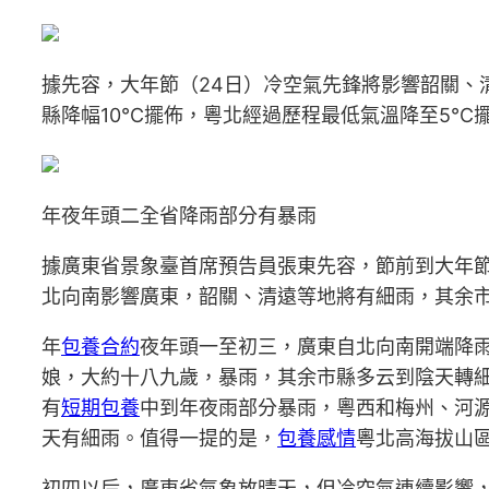
據先容，大年節（24日）冷空氣先鋒將影響韶關、
縣降幅10℃擺佈，粵北經過歷程最低氣溫降至5℃
年夜年頭二全省降雨部分有暴雨
據廣東省景象臺首席預告員張東先容，節前到大年
北向南影響廣東，韶關、清遠等地將有細雨，其余
年
包養合約
夜年頭一至初三，廣東自北向南開端降
娘，大約十八九歲，暴雨，其余市縣多云到陰天轉
有
短期包養
中到年夜雨部分暴雨，粵西和梅州、河
天有細雨。值得一提的是，
包養感情
粵北高海拔山
初四以后，廣東省氣象放晴天，但冷空氣連續影響