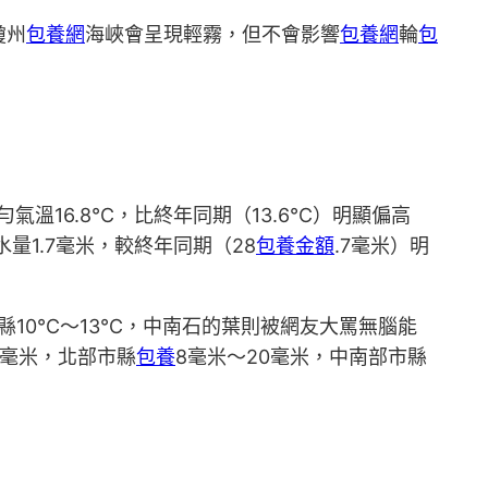
瓊州
包養網
海峽會呈現輕霧，但不會影響
包養網
輪
包
氣溫16.8℃，比終年同期（13.6℃）明顯偏高
量1.7毫米，較終年同期（28
包養金額
.7毫米）明
市縣10℃～13℃，中南石的葉則被網友大罵無腦能
0毫米，北部市縣
包養
8毫米～20毫米，中南部市縣