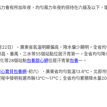
風力會有所加年夜，均勻風力年夜約保持在六級及以下，
1月22日），廣東省氣溫明顯偏高，降水偏少顯明。全省均勻
中樂昌、番禺、三水等55個站點位居汗青第一。全省均勻降水
化等28個站點
包養甜心網
位居汗青第
包養
一。
甜心寶貝包養網
-初六），廣東省均勻氣溫13.6℃，北部
程中發明有選市縣13℃～17℃；全省均勻累積降水量2