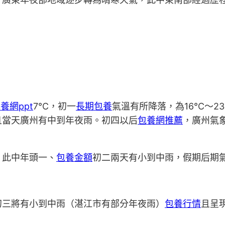
養網ppt
7℃，初一
長期包養
氣溫有所降落，為16℃～2
且當天廣州有中到年夜雨。初四以后
包養網推薦
，廣州氣
，此中年頭一、
包養金額
初二兩天有小到中雨，假期后期
初三將有小到中雨（湛江市有部分年夜雨）
包養行情
且呈