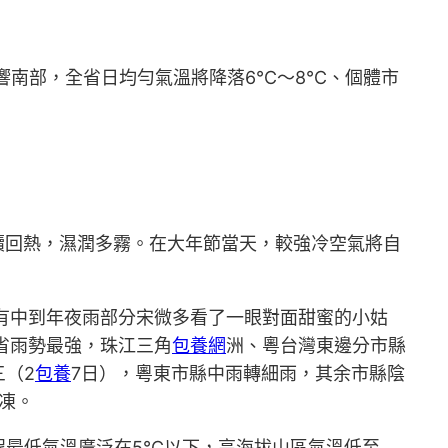
響南部，全省日均勻氣溫將降落6℃～8℃、個體市
續回熱，濕潤多霧。在大年節當天，較強冷空氣將自
有中到年夜雨部分宋微多看了一眼對面甜蜜的小姑
省雨勢最強，珠江三角
包養網
洲、粵台灣東邊分市縣
（2
包養
7日），粵東市縣中雨轉細雨，其余市縣陰
凍。
程最低氣溫廣泛在5℃以下，高海拔山區氣溫低至