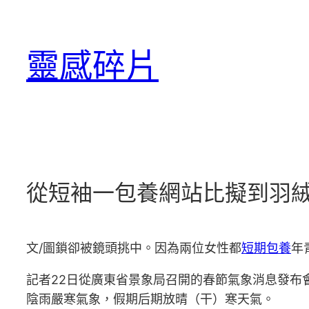
跳
至
靈感碎片
主
要
內
容
從短袖一包養網站比擬到羽
文/圖鎖卻被鏡頭挑中。因為兩位女性都
短期包養
年
記者22日從廣東省景象局召開的春節氣象消息發布
陰雨嚴寒氣象，假期后期放晴（干）寒天氣。