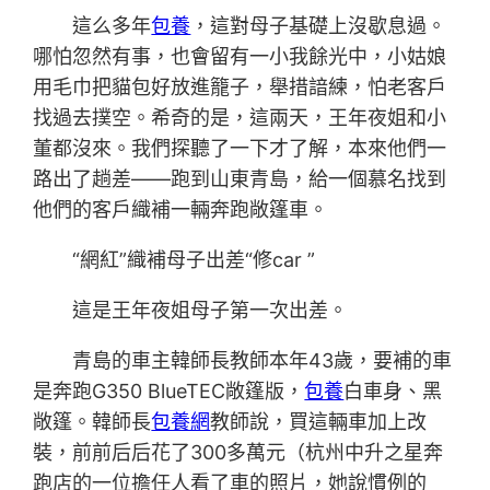
這么多年
包養
，這對母子基礎上沒歇息過。
哪怕忽然有事，也會留有一小我餘光中，小姑娘
用毛巾把貓包好放進籠子，舉措諳練，怕老客戶
找過去撲空。希奇的是，這兩天，王年夜姐和小
董都沒來。我們探聽了一下才了解，本來他們一
路出了趟差——跑到山東青島，給一個慕名找到
他們的客戶織補一輛奔跑敞篷車。
“網紅”織補母子出差“修car ”
這是王年夜姐母子第一次出差。
青島的車主韓師長教師本年43歲，要補的車
是奔跑G350 BlueTEC敞篷版，
包養
白車身、黑
敞篷。韓師長
包養網
教師說，買這輛車加上改
裝，前前后后花了300多萬元（杭州中升之星奔
跑店的一位擔任人看了車的照片，她說慣例的