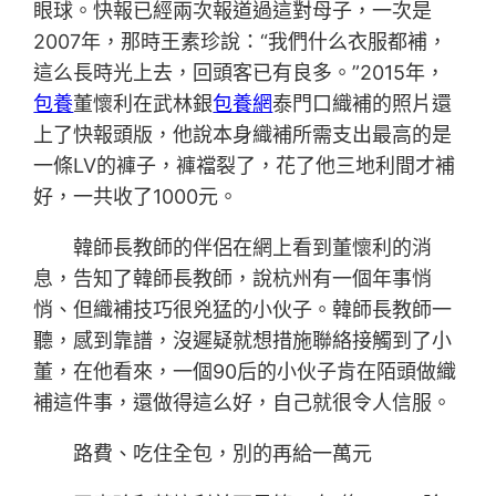
眼球。快報已經兩次報道過這對母子，一次是
2007年，那時王素珍說：“我們什么衣服都補，
這么長時光上去，回頭客已有良多。”2015年，
包養
董懷利在武林銀
包養網
泰門口織補的照片還
上了快報頭版，他說本身織補所需支出最高的是
一條LV的褲子，褲襠裂了，花了他三地利間才補
好，一共收了1000元。
韓師長教師的伴侶在網上看到董懷利的消
息，告知了韓師長教師，說杭州有一個年事悄
悄、但織補技巧很兇猛的小伙子。韓師長教師一
聽，感到靠譜，沒遲疑就想措施聯絡接觸到了小
董，在他看來，一個90后的小伙子肯在陌頭做織
補這件事，還做得這么好，自己就很令人信服。
路費、吃住全包，別的再給一萬元