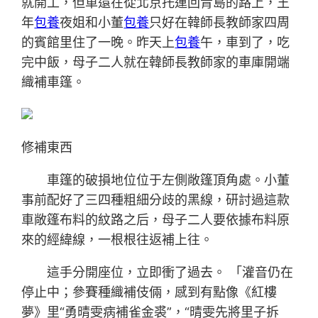
就開工，但車還在從北京托運回青島的路上，王
年
包養
夜姐和小董
包養
只好在韓師長教師家四周
的賓館里住了一晚。昨天上
包養
午，車到了，吃
完中飯，母子二人就在韓師長教師家的車庫開端
織補車篷。
修補東西
車篷的破損地位位于左側敞篷頂角處。小董
事前配好了三四種粗細分歧的黑線，研討過這款
車敞篷布料的紋路之后，母子二人要依據布料原
來的經緯線，一根根往返補上往。
這手分開座位，立即衝了過去。 「灌音仍在
停止中；參賽種織補伎倆，感到有點像《紅樓
夢》里“勇晴雯病補雀金裘”，“晴雯先將里子拆