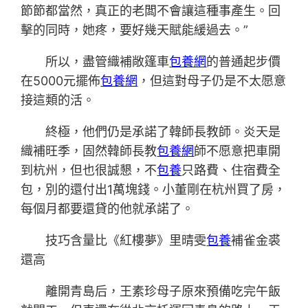
節節都當然，真正的老闆不會讓這種事產生。回
擊的同時，她疼，要好幾天賦能緩過去。”
所以，盡管織補敞篷車
包養網
的普通起步價
在5000元擺佈
包養網
，但這對母子仍是不太愿意
接這類的活。
終極，他們仍是承諾了韓師長教師。炎天是
織補旺季，固然韓師長教
包養網
師不愿意把車開
到杭州，但也很誠懇，不
包養
只路費、住宿費全
包，別的還付出1萬塊錢。小董剛在杭州買了房，
每個月都要還貸的他就承諾了。
技巧含量比《紅樓夢》里晴雯
包養
補雀金裘
還高
離開青島后，王素珍母子原來預備吃完午飯