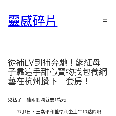
跳
至
靈感碎片
主
要
內
容
從補LV到補奔馳！網紅母
子靠這手甜心寶物找包養網
藝在杭州攢下一套房！
兇猛了！補兩個洞就要1萬元
7月1日，王素珍和董懷利坐上午10點的飛