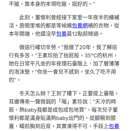
不搶，靠本身的本領吃飯，挺好的。”
此刻，董懷利曾經接下家里一年夜半的織補
活，房間里堆的都是等候織
包養網
補的衣物，從
本年開端，他還沒早
包養
晨12點前睡過。
做這行確切辛勞。“我做了20年，我了解這
行有多苦。”王素珍抬了抬屁股，35℃的杭州，
她在日常平凡坐的年夜理石臺階上，加了層薄薄
的泡沫墊，“你坐一會兒不感到，坐久了吃不用
的”。
冬天怎么辦？王到了樓下，正要提上臺階，
耳邊傳來一聲微弱的「喵」素珍說：“天冷的時
辰，熱baby我都是成包成包地買”，每次兒子董
懷利都是滿身貼滿熱baby出門的，從腳腕到膝
蓋，疇前胸到后背，其實凍得不可，手段上
包養