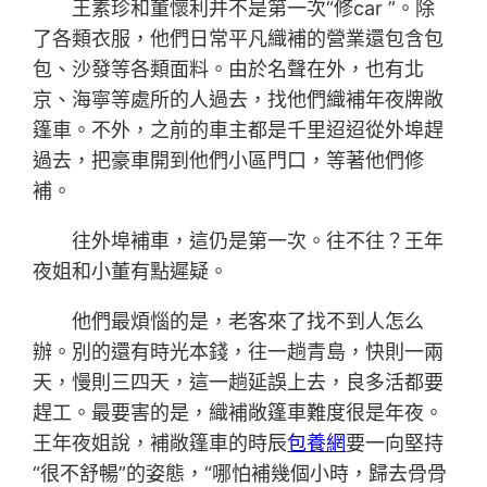
王素珍和董懷利并不是第一次“修car ”。除
了各類衣服，他們日常平凡織補的營業還包含包
包、沙發等各類面料。由於名聲在外，也有北
京、海寧等處所的人過去，找他們織補年夜牌敞
篷車。不外，之前的車主都是千里迢迢從外埠趕
過去，把豪車開到他們小區門口，等著他們修
補。
往外埠補車，這仍是第一次。往不往？王年
夜姐和小董有點遲疑。
他們最煩惱的是，老客來了找不到人怎么
辦。別的還有時光本錢，往一趟青島，快則一兩
天，慢則三四天，這一趟延誤上去，良多活都要
趕工。最要害的是，織補敞篷車難度很是年夜。
王年夜姐說，補敞篷車的時辰
包養網
要一向堅持
“很不舒暢”的姿態，“哪怕補幾個小時，歸去骨骨