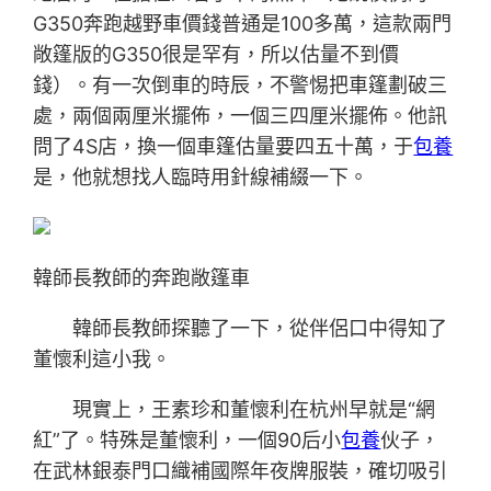
G350奔跑越野車價錢普通是100多萬，這款兩門
敞篷版的G350很是罕有，所以估量不到價
錢）。有一次倒車的時辰，不警惕把車篷劃破三
處，兩個兩厘米擺佈，一個三四厘米擺佈。他訊
問了4S店，換一個車篷估量要四五十萬，于
包養
是，他就想找人臨時用針線補綴一下。
韓師長教師的奔跑敞篷車
韓師長教師探聽了一下，從伴侶口中得知了
董懷利這小我。
現實上，王素珍和董懷利在杭州早就是“網
紅”了。特殊是董懷利，一個90后小
包養
伙子，
在武林銀泰門口織補國際年夜牌服裝，確切吸引