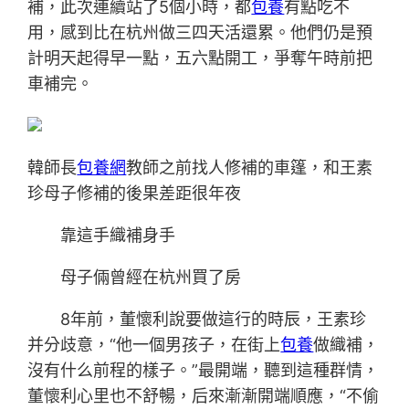
補，此次連續站了5個小時，都
包養
有點吃不
用，感到比在杭州做三四天活還累。他們仍是預
計明天起得早一點，五六點開工，爭奪午時前把
車補完。
韓師長
包養網
教師之前找人修補的車篷，和王素
珍母子修補的後果差距很年夜
靠這手織補身手
母子倆曾經在杭州買了房
8年前，董懷利說要做這行的時辰，王素珍
并分歧意，“他一個男孩子，在街上
包養
做織補，
沒有什么前程的樣子。”最開端，聽到這種群情，
董懷利心里也不舒暢，后來漸漸開端順應，“不偷