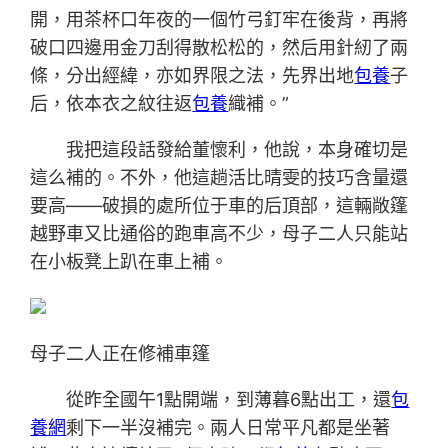
開，用茶杯口年夜的一個竹弓釘牢在後背，再將
破口四邊用金刀刮得散松松的，然后用針紉了兩
條，分出經緯，亦如界限之法，先界出地
包養
子
后，依本衣之紋往返
包養
織補。”
我把這段話發給董懷利，他說，本身確切是
這么補的。不外，他這趟活比晴雯的技巧含量還
要高——破損的處所位于車的后頂部，這輛敞篷
越野車又比通俗的跑車高不少，母子二人只能站
在小板凳上趴在車上補。
母子二人正在修補車篷
從昨全國午1點開端，到薄暮6點出工，還
包
養網
剩下一半沒補完。兩人日常平凡都是坐著