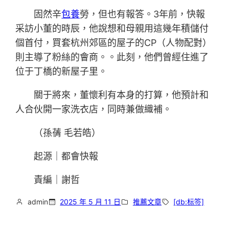
固然辛
包養
勞，但也有報答。3年前，快報
采訪小董的時辰，他說想和母親用這幾年積儲付
個首付，買套杭州郊區的屋子的CP（人物配對）
則主導了粉絲的會商。。此刻，他們曾經住進了
位于丁橋的新屋子里。
關于將來，董懷利有本身的打算，他預計和
人合伙開一家洗衣店，同時兼做織補。
（孫蒨 毛若皓）
起源｜都會快報
責編｜謝哲
admin
2025 年 5 月 11 日
推薦文章
[db:标签]