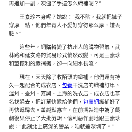
再追加一副，凍僵了手還怎么織補呢？”
王素珍本身呢？她說：“我不貼，我就把褲子
穿厚一點，他們年青人不愛好穿得那么厚，嫌丟
臉。”
這些年，網購轉變了杭州人的購物習氣，武
林路和延安路的貿易形式悄然改變，可是王素珍
和董懷利的織補攤，卻一向細水長流。
現在，天天除了收陌頭的織補，他們還有持
久一起配合的成衣店、
包養
干洗店的織補訂單。
溫州、臺州、嘉興、上海的洗衣店、成衣店也慕
名找過去，把訂單快遞給他們，
包養網
織補好了
再快遞歸去。董緘默寡言，在前期製造中為了戲
劇後果停止了大批剪輯。懷利惡作劇地跟王素珍
說：“此刻北上廣深的營業，咱就差深圳了。”