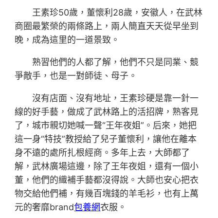
王素珍50歲，董懷利28歲，安徽人，在武林
商圈最繁榮的兩條路上，兩人簡直天天從早坐到
晚，成為這里的一道景致。
熟習他們的人都了解，他們不只是同業、競
爭敵手，也是一對師徒、母子。
沒有店面、沒有地址，王素珍硬是靠一針一
線的好手藝，做成了武林路上的活招牌，熟客見
了，城市親切她喊一聲“王年夜姐”。后來，她把
這一身“特技”教授給了兒子董懷利，讓他在離本
身不遠的處所扎根經商。多年上去，大師都了
解，武林廣場這邊，除了王年夜姐，還有一個小
董，他們的織補手藝都沒得說。大師也安心把衣
物交給他們補，有幾百塊錢的羊毛衫，也有上萬
元的奢靡brand
包養網
衣服。