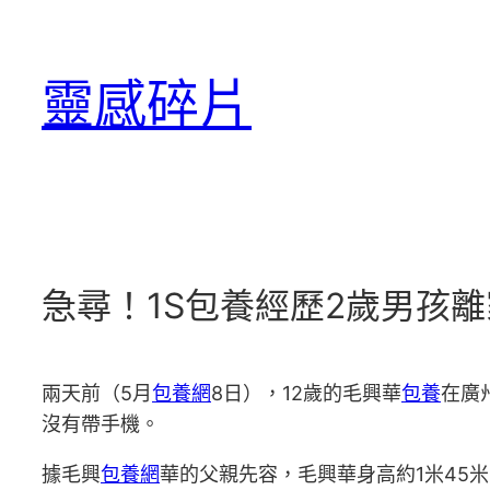
跳
至
靈感碎片
主
要
內
容
急尋！1S包養經歷2歲男孩離家
兩天前（5月
包養網
8日），12歲的毛興華
包養
在廣
沒有帶手機。
據毛興
包養網
華的父親先容，毛興華身高約1米45