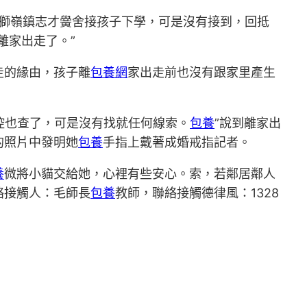
都獅嶺鎮志才黌舍接孩子下學，可是沒有接到，回抵
離家出走了。”
走的緣由，孩子離
包養網
家出走前也沒有跟家里產生
控也查了，可是沒有找就任何線索。
包養
”說到離家出
的照片中發明她
包養
手指上戴著成婚戒指記者。
養
微將小貓交給她，心裡有些安心。索，若鄰居鄰人
絡接觸人：毛師長
包養
教師，聯絡接觸德律風：1328