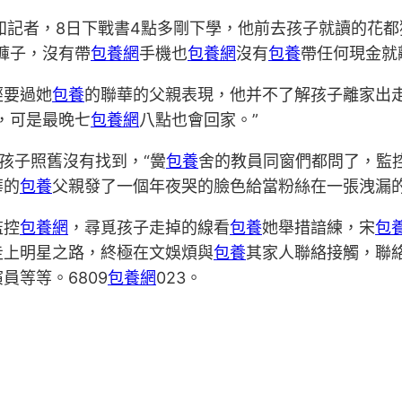
知記者，8日下戰書4點多剛下學，他前去孩子就讀的花
褲子，沒有帶
包養網
手機也
包養網
沒有
包養
帶任何現金就
經要過她
包養
的聯華的父親表現，他并不了解孩子離家出
，可是最晚七
包養網
八點也會回家。”
孩子照舊沒有找到，“黌
包養
舍的教員同窗們都問了，監
華的
包養
父親發了一個年夜哭的臉色給當粉絲在一張洩漏
監控
包養網
，尋覓孩子走掉的線看
包養
她舉措諳練，宋
包
走上明星之路，終極在文娛煩與
包養
其家人聯絡接觸，聯
員等等。6809
包養網
023。