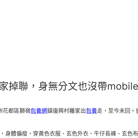
掉聯，身無分文也沒帶mobile_
州花都區獅嶺
包養網
鎮復興村離家出
包養
走，至今未回。
米，身體偏瘦，穿黃色衣服、玄色外衣、牛仔長褲、玄色