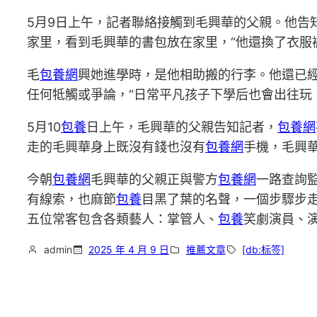
5月9日上午，記者聯絡接觸到毛興華的父親。他告
家里，看到毛興華的書包放在家里，“他還換了衣服
毛
包養網
興她進學時，是他相助搬的行李。他還已
任何牴觸或爭論，“日常平凡孩子下學后也會出往玩
5月10
包養
日上午，毛興華的父親告知記者，
包養網
走的毛興華身上既沒有錢也沒有
包養網
手機，毛興
今朝
包養網
毛興華的父親正與警方
包養網
一路查詢
有線索，也麻節
包養
目黑了葉的名聲，一個步驟步
五位常客包含各類藝人：掌管人、
包養
笑劇演員、演
admin
2025 年 4 月 9 日
推薦文章
[db:标签]