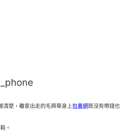
phone
據清楚，離家出走的毛興華身上
包養網
既沒有帶錢也
布鞋。