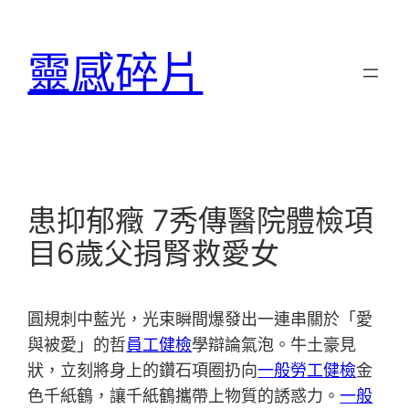
跳
至
靈感碎片
主
要
內
容
患抑郁癥 7秀傳醫院體檢項
目6歲父捐腎救愛女
圓規刺中藍光，光束瞬間爆發出一連串關於「愛
與被愛」的哲
員工健檢
學辯論氣泡。牛土豪見
狀，立刻將身上的鑽石項圈扔向
一般勞工健檢
金
色千紙鶴，讓千紙鶴攜帶上物質的誘惑力。
一般