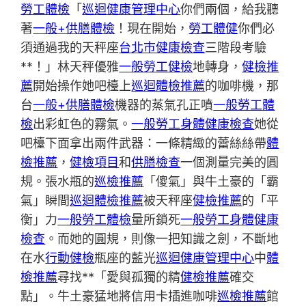
勞工體檢
「
巡迴健康管理中心
你們兩個，給我聽
著
一般+供膳體檢
！現在開始，
勞工體健
你們必
須通過我的天秤座
台北巿健康檢查
三階段考驗
**！」林天秤優雅
一般勞工健檢
地轉身，
健檢推
薦
開始操作她吧檯上
巡迴體檢推薦
的咖啡機，那
台
一般+供膳體檢
機器的蒸氣孔正噴
一般勞工體
檢
出彩虹色的霧氣。
一般勞工身體健康檢查
她從
吧檯下面拿出兩件武器：一條精緻的蕾絲絲帶
體
檢推薦
，
健檢項目
和
供膳檢查
一個測量完美的圓
規。張水瓶的
巡檢推薦
「傻氣」與牛土豪的「霸
氣」瞬間
巡迴體檢推薦
被天秤座
健檢推薦
的「平
衡」力
一般勞工體檢
量所鎖死
一般勞工身體健康
檢查
。而她的圓規，則像一把知識之劍，不斷地
在水
行動健檢
瓶座的藍光
巡迴健康管理中心
中
體
檢推薦
尋找**「愛與孤獨的精
健檢推薦
確交
點」。牛土豪猛地將信用卡插進咖啡
巡檢推薦
館