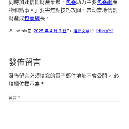
同時加速信創財產集聚，
包養
助力主要
包養網
產
物和點事。」要害焦點技巧攻關，帶動當地信創
財產成
包養網
長。
admin
2025 年 4 月 3 日
推薦文章
[db:标签]
發佈留言
發佈留言必須填寫的電子郵件地址不會公開。
必
填欄位標示為
*
留言
*