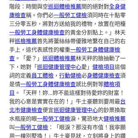
階段：時間與空
巡迴體檢推薦
間的絕對對
全身健
康檢查
稱。你們必
一般勞工健檢
須同時在十點零
三分零五秒，將對方送給我的禮物，放置在吧檯
一般勞工身體健康檢查
的黃金分割點上。」林天
秤
巡檢推薦
首先將蕾絲絲帶優雅地繫在自己的右
手上，這代表感性的權重
一般勞工身體健康檢
查
。「愛？」
巡迴體檢推薦
林天秤的臉抽動了一
下，她對「
巡迴健康管理中心
愛」
健檢項目
這個
詞的定義
員工體檢
，
行動健檢
必
身體健康檢查
須
是情
一般勞工身體健康檢查
感比例對等
體檢項
目
。「天秤！妳…妳不能這樣對待愛妳的財富！
我的心意是實實在在的！」牛土豪聽到要用最
台
北巿健康檢查
便宜
巡迴健康管理中心
的鈔票換取
水瓶座的眼
一般勞工健檢
淚，驚恐地大
健檢推薦
叫
一般勞工健檢
：「眼淚？那沒有市值！我寧願
用一棟別墅換！」牛土豪見狀，立刻將身上的鑽