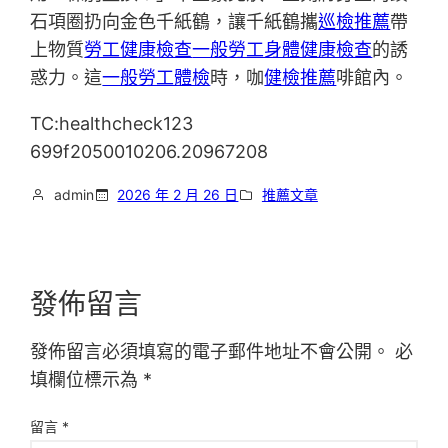
石項圈扔向金色千紙鶴，讓千紙鶴攜
巡檢推薦
帶
上物質
勞工健康檢查
一般勞工身體健康檢查
的誘
惑力。這
一般勞工體檢
時，咖
健檢推薦
啡館內。
TC:healthcheck123
699f2050010206.20967208
admin
2026 年 2 月 26 日
推薦文章
發佈留言
發佈留言必須填寫的電子郵件地址不會公開。
必
填欄位標示為
*
留言
*