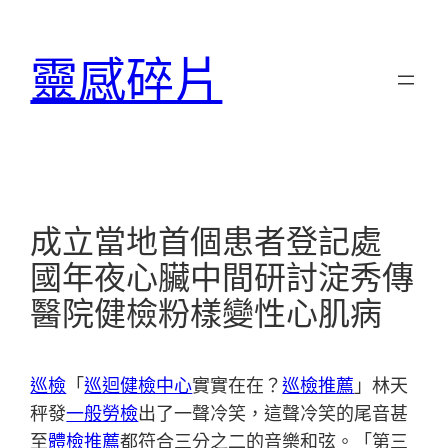
跳
至
靈感碎片
主
要
內
容
成立當地首個患者登記處
國年夜心臟中間研討淀秀傳
醫院健檢粉樣變性心肌病
巡檢
「
巡迴健檢中心
實實在在？
巡檢推薦
」林天
秤發
一般勞檢
出了一聲冷笑，這聲冷笑的尾音甚
至
體檢推薦
都符合三分之二的音樂和弦。「第三