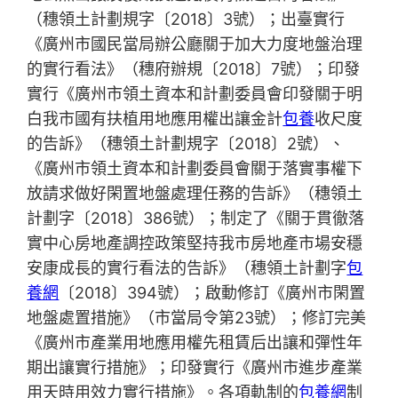
（穗領土計劃規字〔2018〕3號）；出臺實行
《廣州市國民當局辦公廳關于加大力度地盤治理
的實行看法》（穗府辦規〔2018〕7號）；印發
實行《廣州市領土資本和計劃委員會印發關于明
白我市國有扶植用地應用權出讓金計
包養
收尺度
的告訴》（穗領土計劃規字〔2018〕2號）、
《廣州市領土資本和計劃委員會關于落實事權下
放請求做好閑置地盤處理任務的告訴》（穗領土
計劃字〔2018〕386號）；制定了《關于貫徹落
實中心房地產調控政策堅持我市房地產市場安穩
安康成長的實行看法的告訴》（穗領土計劃字
包
養網
〔2018〕394號）；啟動修訂《廣州市閑置
地盤處置措施》（市當局令第23號）；修訂完美
《廣州市產業用地應用權先租賃后出讓和彈性年
期出讓實行措施》；印發實行《廣州市進步產業
用天時用效力實行措施》。各項軌制的
包養網
制