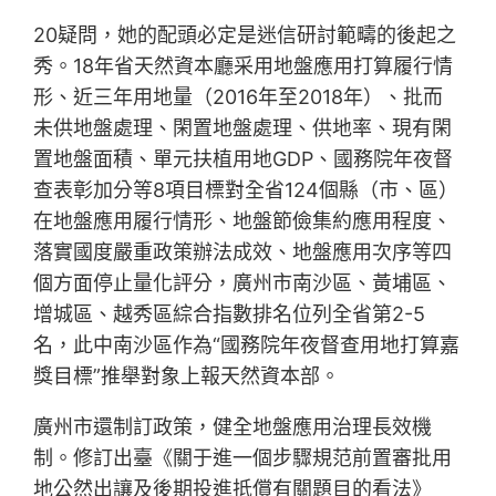
20疑問，她的配頭必定是迷信研討範疇的後起之
秀。18年省天然資本廳采用地盤應用打算履行情
形、近三年用地量（2016年至2018年）、批而
未供地盤處理、閑置地盤處理、供地率、現有閑
置地盤面積、單元扶植用地GDP、國務院年夜督
查表彰加分等8項目標對全省124個縣（市、區）
在地盤應用履行情形、地盤節儉集約應用程度、
落實國度嚴重政策辦法成效、地盤應用次序等四
個方面停止量化評分，廣州市南沙區、黃埔區、
增城區、越秀區綜合指數排名位列全省第2-5
名，此中南沙區作為“國務院年夜督查用地打算嘉
獎目標”推舉對象上報天然資本部。
廣州市還制訂政策，健全地盤應用治理長效機
制。修訂出臺《關于進一個步驟規范前置審批用
地公然出讓及後期投進抵償有關題目的看法》