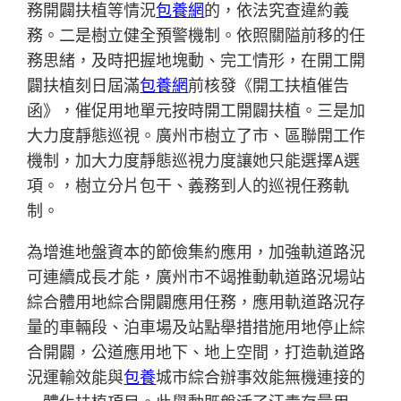
務開闢扶植等情況
包養網
的，依法究查違約義
務。二是樹立健全預警機制。依照關隘前移的任
務思緒，及時把握地塊動、完工情形，在開工開
闢扶植刻日屆滿
包養網
前核發《開工扶植催告
函》，催促用地單元按時開工開闢扶植。三是加
大力度靜態巡視。廣州市樹立了市、區聯開工作
機制，加大力度靜態巡視力度讓她只能選擇A選
項。，樹立分片包干、義務到人的巡視任務軌
制。
為增進地盤資本的節儉集約應用，加強軌道路況
可連續成長才能，廣州市不竭推動軌道路況場站
綜合體用地綜合開闢應用任務，應用軌道路況存
量的車輛段、泊車場及站點舉措措施用地停止綜
合開闢，公道應用地下、地上空間，打造軌道路
況運輸效能與
包養
城市綜合辦事效能無機連接的