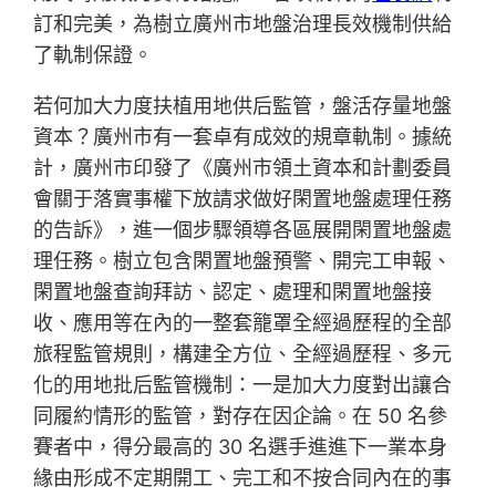
訂和完美，為樹立廣州市地盤治理長效機制供給
了軌制保證。
若何加大力度扶植用地供后監管，盤活存量地盤
資本？廣州市有一套卓有成效的規章軌制。據統
計，廣州市印發了《廣州市領土資本和計劃委員
會關于落實事權下放請求做好閑置地盤處理任務
的告訴》，進一個步驟領導各區展開閑置地盤處
理任務。樹立包含閑置地盤預警、開完工申報、
閑置地盤查詢拜訪、認定、處理和閑置地盤接
收、應用等在內的一整套籠罩全經過歷程的全部
旅程監管規則，構建全方位、全經過歷程、多元
化的用地批后監管機制：一是加大力度對出讓合
同履約情形的監管，對存在因企論。在 50 名參
賽者中，得分最高的 30 名選手進進下一業本身
緣由形成不定期開工、完工和不按合同內在的事