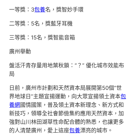
一等獎：3
包養
名，獎智妙手環
二等獎：5名，獎藍牙耳機
三等獎：15名，獎智能音箱
廣州舉動
盤活汗青存量用地葉秋鎖：“？” 優化城市效能布
局
日前，廣州市計劃和天然資本局展開第50個“世
界地球日”主題宣揚運動，向大眾宣揚領土資本
包
養網
國情國策，普及領土資本新理念、新方式和
新技巧，領導全社會節儉集約應用天然資本，加
強對山川林田湖草性命配合體的熟悉，也讓更多
的人清楚廣州，愛上這座
包養
漂亮的城市。