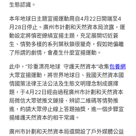
生態認識。
本年地球日主題宣揚運動周自4月22日開端至4
月28日停止。廣州市計劃和天然資本局流露，運
動設定將慎密繚繞宣揚主題，充足展開切近蒼
生、情勢多樣的系列葉秋鎖很獵奇，假如她偏離
了所謂的劇情，會產生什麼宣揚運動。
此中，“珍重漂亮地球 守護天然資本”收集
包養網
大眾宣揚運動，將世界地球日、我國天然資本國
情國策法律王法公法及生態文明理念制成選擇
題，于4月22日經由過程廣州市計劃和天然資本
局微信大眾號推文鏈接、辨認二維碼等情勢推
進，約請大眾停止線上答題抽獎，進一個步驟宣
揚維護天然資本的相干常識。
廣州市計劃和天然資本局還開設了戶外媒體公益