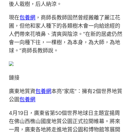
後人栽樹，后人納涼。
現在
包養網
，商師長教師固然曾經搬離了麗江花
圃，但他和家人種下的各類樹木會一向給途經的
人們帶來花噴鼻、清爽與陰涼。“在新的居處仍然
會一向種下往，一棵樹，為本身，為大師，為地
球。”商師長教師說。
鏈接
廣東地質資
包養網
本亮“家底”：擁有2個世界地質
公園
包養網
4月19日，廣東省第50個世界地球日主題宣揚周
在佛山西樵山國度地質公園正式拉開帷幕。將來
一周，廣東各地將走進地質公園和博物館等展開