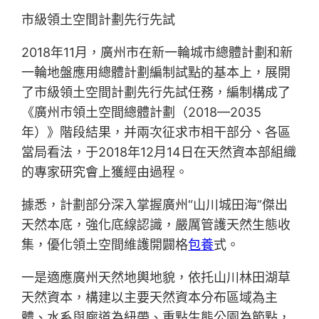
市級領土空間計劃先行先試
2018年11月，廣州市在新一輪城市總體計劃和新
一輪地盤應用總體計劃編制試點的基本上，展開
了市級領土空間計劃先行先試任務，編制構成了
《廣州市領土空間總體計劃（2018—2035
年）》階段結果，并兩次征求市相干部分、各區
當局看法，于2018年12月14日在天然資本部組織
的專家研究會上獲經由過程。
據悉，計劃部分深入掌握廣州“山川城田海”傑出
天然本底，強化底線認識，嚴厲管護天然生態收
集，優化領土空間維護開闢格
包養
式。
一是適應廣州天然地輿地貌，依托山川林田湖草
天然資本，構建以主要天然資本分布區域為主
體、水系與廊道為紐帶、重點生態公園為節點，