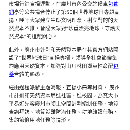
市場行銷宣揚運動，在廣州市內公交站候車
包養
網
亭等公共場合停止了第50個世界地球日專題宣
揚，呼吁大眾建立生態文明理念、樹立對的的天
然資本不雅，晉陞大眾對“珍重漂亮地球，守護天
然資本”的追蹤關心。
此外，廣州市計劃和天然資本局在其官方網站開
設了“世界地球日”宣揚專欄，領導全社會節儉集
約應用天然資本，加強對山川林田湖草性命配
包
養
合體的熟悉。
經由過程派發主題海報、宣揚小冊等材料， 廣州
市計劃和天然資本局進社區、進校園，為寬大市
平易近先容廣州市領土空間計劃編制任務、地質
查詢拜訪、地質災難防治任務、耕地維護任務、
集約節儉用地任務等情形。