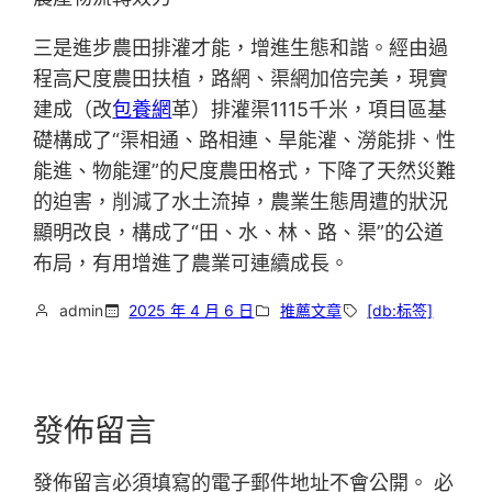
三是進步農田排灌才能，增進生態和諧。經由過
程高尺度農田扶植，路網、渠網加倍完美，現實
建成（改
包養網
革）排灌渠1115千米，項目區基
礎構成了“渠相通、路相連、旱能灌、澇能排、性
能進、物能運”的尺度農田格式，下降了天然災難
的迫害，削減了水土流掉，農業生態周遭的狀況
顯明改良，構成了“田、水、林、路、渠”的公道
布局，有用增進了農業可連續成長。
admin
2025 年 4 月 6 日
推薦文章
[db:标签]
發佈留言
發佈留言必須填寫的電子郵件地址不會公開。
必