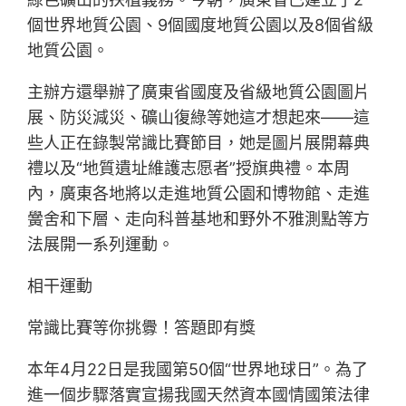
個世界地質公園、9個國度地質公園以及8個省級
地質公園。
主辦方還舉辦了廣東省國度及省級地質公園圖片
展、防災減災、礦山復綠等她這才想起來——這
些人正在錄製常識比賽節目，她是圖片展開幕典
禮以及“地質遺址維護志愿者”授旗典禮。本周
內，廣東各地將以走進地質公園和博物館、走進
黌舍和下層、走向科普基地和野外不雅測點等方
法展開一系列運動。
相干運動
常識比賽等你挑釁！答題即有獎
本年4月22日是我國第50個“世界地球日”。為了
進一個步驟落實宣揚我國天然資本國情國策法律