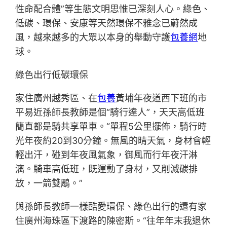
性命配合體”等生態文明思惟已深刻人心。綠色、
低碳、環保、安康等天然環保不雅念已蔚然成
風，越來越多的大眾以本身的舉動守護
包養網
地
球。
綠色出行低碳環保
家住廣州越秀區、在
包養
黃埔年夜道西下班的市
平易近孫師長教師是個“騎行達人”，天天高低班
簡直都是騎共享單車。“單程5公里擺佈，騎行時
光年夜約20到30分鐘。無風的晴天氣，身材會輕
輕出汗，碰到年夜風氣象，御風而行年夜汗淋
漓。騎車高低班，既運動了身材，又削減碳排
放，一箭雙鵰。”
與孫師長教師一樣酷愛環保、綠色出行的還有家
住廣州海珠區下渡路的陳密斯。“往年年末我退休