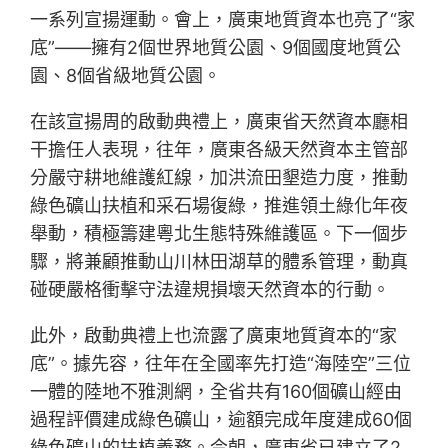
一系列宣揚運動。會上，廣東地質資本也亮了“家
底”——擁有2個世界地質公園、9個國度地質公
園、8個省級地質公園。
在該宣揚周的啟動典禮上，廣東省天然資本廳相
干擔任人表現，往年，廣東各級天然資本主管部
分嚴守耕地維護紅線，加洪流田墾造力度，推動
綠色礦山扶植和采石場復綠，推進領土綠化年夜
舉動，積極籌建粵北生態特殊維護區。下一個步
驟，將兼顧推動山川林田湖草的體系管理，動真
碰硬嚴格衝擊守法違規損壞天然資本的行動。
此外，啟動典禮上也流露了廣東地質資本的“家
底”。據先容，往年在全國率先打造“海陸空”三位
一體的陸地不雅測網，全省共有160個礦山經由
過程評價建成綠色礦山，逾額完成年度建成60個
綠色礦山的扶植義務。今朝，廣東省已建立了2