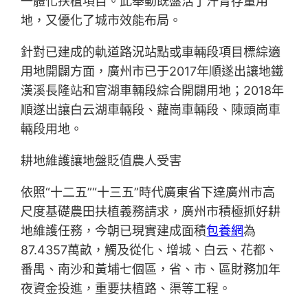
一體化扶植項目。此舉動既盤活了汗青存量用
地，又優化了城市效能布局。
針對已建成的軌道路況站點或車輛段項目標綜適
用地開闢方面，廣州市已于2017年順遂出讓地鐵
漢溪長隆站和官湖車輛段綜合開闢用地；2018年
順遂出讓白云湖車輛段、蘿崗車輛段、陳頭崗車
輛段用地。
耕地維護讓地盤貶值農人受害
依照“十二五”“十三五”時代廣東省下達廣州市高
尺度基礎農田扶植義務請求，廣州市積極抓好耕
地維護任務，今朝已現實建成面積
包養網
為
87.4357萬畝，觸及從化、增城、白云、花都、
番禺、南沙和黃埔七個區，省、市、區財務加年
夜資金投進，重要扶植路、渠等工程。