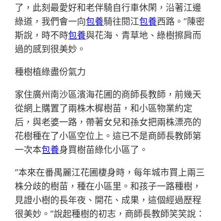
了，此刻最愛好和老伴騎自行車休閑，沿著江邊
綠道，我們會一向
包養
騎往閱江
包養
西路。”陳密
斯說，時不時
包養
與花海、青草地、綠樹擦肩而
過的感到很美妙。
種樹植綠盡份氣力
家住廣州南沙區濱海花圃的商師長教師，前幾天
從網上購置了兩株木樨樹苗，和小區物業約定
后，與老婆一路，帶著女兒和孫女把兩株漂亮的
花樹種在了小區空位上。這已不是商師長教師第
一次本
包養
身買樹苗綠化小區了。
“本來在番禺麗江花圃棲身時，每年城市買上兩三
株分歧的樹苗，種在小區里。和孩子一路種樹，
見證小樹的長年夜、開花、成果，這個經過歷程
很美妙。”說起種樹的初志，商師長教師笑笑說：