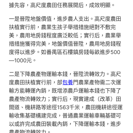
據先容，高尺度農田任務展開后，成效明顯。
一是晉陞地盤價值，進步農人支出。高尺度農田
扶植實行前，農業生孩子舉措措施絕對不敷完
美，農用地房錢程度廣泛較低；實行后，農業舉
措措施獲得完美，地盤價值晉陞，農用地房錢程
度得以進步。如番禺區石樓鎮房錢每畝進步500
—1000元。
二是下降農產物運輸本錢，晉陞流轉效力。高尺
度農田扶植實行前，部
包養
門農業產物需二次運
輸方能轉運內銷，既增添農戶運輸本錢也下降了
農產物流轉效力；實行后，現實建成（改革）田
間道、機耕路等途徑1563千米，農田機耕途徑運
輸收集基礎構建完成，普通農業運輸車輛基礎可
以或許完成農田裝載內銷，下降運輸本錢，進步
農產物流轉效力。