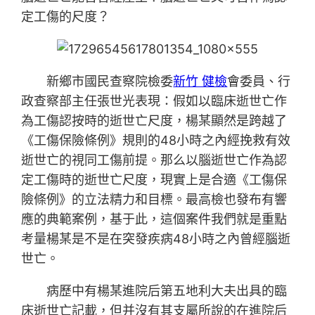
定工傷的尺度？
新鄉市國民查察院檢委
新竹 健檢
會委員、行
政查察部主任張世光表現：假如以臨床逝世亡作
為工傷認按時的逝世亡尺度，楊某顯然是跨越了
《工傷保險條例》規則的48小時之內經挽救有效
逝世亡的視同工傷前提。那么以腦逝世亡作為認
定工傷時的逝世亡尺度，現實上是合適《工傷保
險條例》的立法精力和目標。最高檢也發布有響
應的典範案例，基于此，這個案件我們就是重點
考量楊某是不是在突發疾病48小時之內曾經腦逝
世亡。
病歷中有楊某進院后第五地利大夫出具的臨
床逝世亡記載，但并沒有其支屬所說的在進院后