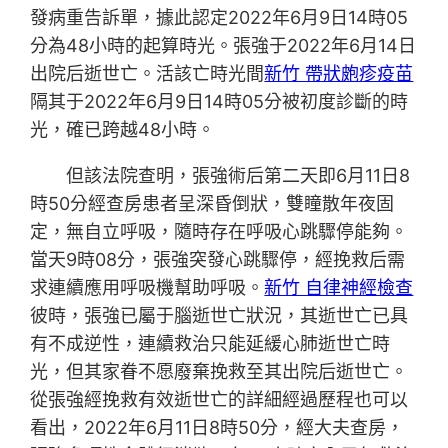
發病重告訴單，據此認定2022年6月9日14時05
分為48小時的起算時光。張強于2022年6月14日
出院后逝世亡。活該亡時光間
新竹 帶狀皰疹疫苗
隔其于2022年6月9日14時05分被初度診斷的時
光，確已跨越48小時。
但該法院查明，張強術后第二天即6月11日8
時50分經查房患者呈深昏倒狀，雙瞳散年夜固
定，無自立呼吸，隨時存在呼吸心跳驟停能夠。
當天9時08分，張強突發心跳驟停，經挽救后需
求連續應用呼吸機幫助呼吸。
新竹 自律神經檢查
彼時，張強已屬于腦逝世亡狀況，其逝世亡已具
有不成逆性，連續救治只能延緩心肺逝世亡時
光，但其家眷不愿廢棄挽救至其出院后逝世亡。
從張強經挽救有效逝世亡的詳細經過歷程也可以
看出，2022年6月11日8時50分，經大夫查房，