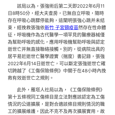
該局以為，張強術后第二天即2022年6月11
日8時50分，經大夫查房，已無自立呼吸，隨時
存在呼吸心跳驟停能夠，這闡明張強心跳并未結
束，經挽救張強依
新竹 子宮頸疫苗
然存在性命體
征，呼吸機作為古代醫學一項罕見的醫療器械僅
為幫助呼吸的感化，應用呼吸機幫助呼吸與認定
逝世亡并無直接聯絡接觸。別的，從病院出具的
居平易近逝世亡醫學證實（揣度）書記錄，張強
2022年6月14日逝世亡，可以斷定張強逝世亡確
切跨越了《工傷保險條例》中關于在48小時內挽
救有效逝世亡之規則。
此外，雁塔人社局以為，《工傷保險條例》
第十五條視同工傷條目是立法對應該認定為工傷
情況的公道擴展，是對合適該條目規則情況的職
工的擴展維護，因此不克不及再次擴展實用，故