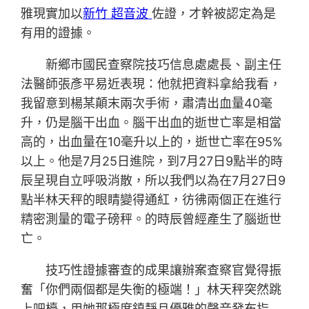
雅現實加以
新竹 超音波
佐證，才幹被認定為是
有用的證據。
新鄉市國民查察院技巧信息處處長、副主任
法醫師張彥平易近表現：他就把資料拿給我看，
我留意到楊某顛末兩次手術，肅清出血量40毫
升，仍是腦干出血。腦干出血的逝世亡率是相當
高的，出血量在10毫升以上的，逝世亡率在95%
以上。他是7月25日進院，到7月27日9點半的時
辰呈現自立呼吸消散，所以我們以為在7月27日9
點半林天秤的眼睛變得通紅，彷彿兩個正在進行
精密測量的電子磅秤。的時辰曾經產生了腦逝世
亡。
技巧性證據審查的成果讓辦案查察官覺得振
奮「你們兩個都是失衡的極端！」林天秤突然跳
上吧檯，用她那極度鎮靜且優雅的聲音發布指