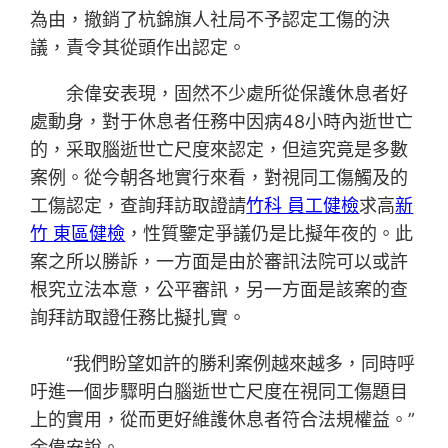
為由，撤銷了杭錦旗人社局不予認定工傷的決
議，責令其從頭作出認定。
余偉安表現，固然不少處所從保護休息者好
處動身，對于休息者任務中因病48小時內逝世亡
的，采取腦逝世亡尺度來認定，但這究竟是多數
案例。從今朝各地實行來看，對視同工傷觸及的
工傷認定，查詢拜訪取證請
竹科 員工健檢
求高
新
竹 東區健檢
，性質鑒定爭議仍是比擬年夜的。此
案之所以勝訴，一方面是由於審訊法院可以或許
根究立法本意，公平審訊，另一方面是該案的查
詢拜訪取證任務比擬扎實。
“我們盼望如許的勝利案例越來越多，同時呼
吁進一個步驟明白腦逝世亡尺度在視同工傷題目
上的實用，從而更好維護休息者符合法規權益。”
余偉安說。