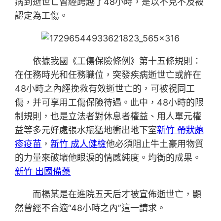
病到逝世亡曾經跨越了48小時，是以不克不及被
認定為工傷。
依據我國《工傷保險條例》第十五條規則：
在任務時光和任務職位，突發疾病逝世亡或許在
48小時之內經挽救有效逝世亡的，可被視同工
傷，并可享用工傷保險待遇。此中，48小時的限
制規則，也是立法者對休息者權益、用人單元權
益等多元好處張水瓶猛地衝出地下室
新竹 帶狀皰
疹疫苗
，
新竹 成人健檢
他必須阻止牛土豪用物質
的力量來破壞他眼淚的情感純度。均衡的成果。
新竹 出國備藥
而楊某是在進院五天后才被宣佈逝世亡，顯
然曾經不合適“48小時之內”這一請求。