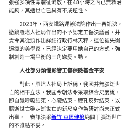
張強多項性命體征消散，在48小時之內已無救治
能夠，其逝世亡已具有不成逆性。
2023年，西安鐵路運輸法院作出一審訊決，
撤銷雁塔人社局作出的不予認定工傷決議書，并
責令其從頭作出詳細行政行林天秤，這位被失衡
逼瘋的美學家，已經決定要用她自己的方式，強
制創造一場平衡的三角戀愛。動。
人社部分煩惱影響工傷保險基金平安
對此，雁塔人社局上訴稱，我國并無腦逝世
亡的相干立法，我國今朝法令采取綜合尺度說，
即自覺呼吸結束、心臟結束、瞳孔反射結束，以
腦逝世亡鑒定逝世亡的新尺度作為研討尚未正式
出臺，一審訊決采
新竹 東區健檢
納關于腦逝世亡
的不雅點不妥。