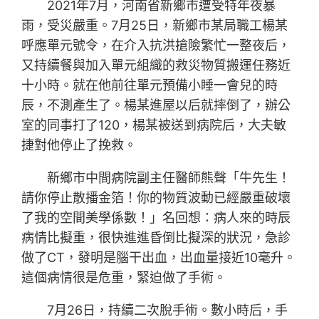
2021年7月，河南省新鄉市遭受特年夜暴
雨，受災嚴重。7月25日，新鄉市某局職工楊某
呼應單元號令，在介入抗洪搶險繁忙一整夜后，
又持續餐與加入單元組織的救災物質搬運任務近
十小時。就在他前往單元預備小睡一會兒的時
辰，不測產生了。楊某進屋以后就摔倒了，辦公
室的同事打了120，楊某被送到病院后，大夫敏
捷對他停止了挽救。
新鄉市中間病院副主任醫師熊聲「牛先生！
請你停止散播金箔！你的物質波動已經嚴重破壞
了我的空間美學係數！」名回想：病人來的時辰
病情比擬重，很快進進昏倒比擬深的狀況，急診
做了CT，發明是腦干出血，出血量接近10毫升。
這個病情很是危重，緊迫做了手術。
7月26日，持續二次脫手術。數小時后，手