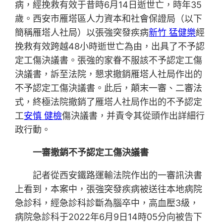
病，經挽救有效于昔時6月14日逝世亡，時年35
歲。西安市雁塔區人力資本和社會保證局（以下
簡稱雁塔人社局）以張強突發疾病
新竹 猛健樂
經
挽救有效跨越48小時逝世亡為由，出具了不予認
定工傷決議書。張強的家眷不服該不予認定工傷
決議書，訴至法院，懇求撤銷雁塔人社局作出的
不予認定工傷決議書。此后，顛末一審、二審法
式，終極法院撤銷了雁塔人社局作出的不予認定
工
安慎 健檢
傷決議書，并責令其從頭作出詳細行
政行動。
一審撤銷不予認定工傷決議書
記者從西安鐵路運輸法院作出的一審訊決書
上看到，本案中，張強突發疾病被送往本地病院
急診科，經急診科診斷為腦卒中，高血壓3級，
病院急診科于2022年6月9日14時05分向被告下