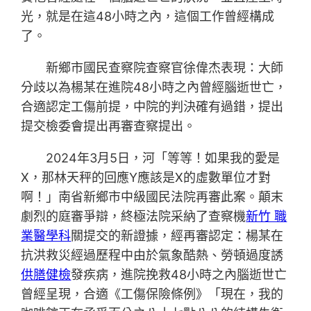
光，就是在這48小時之內，這個工作曾經構成
了。
新鄉市國民查察院查察官徐偉杰表現：大師
分歧以為楊某在進院48小時之內曾經腦逝世亡，
合適認定工傷前提，中院的判決確有過錯，提出
提交檢委會提出再審查察提出。
2024年3月5日，河「等等！如果我的愛是
X，那林天秤的回應Y應該是X的虛數單位才對
啊！」南省新鄉市中級國民法院再審此案。顛末
劇烈的庭審爭辯，終極法院采納了查察機
新竹 職
業醫學科
關提交的新證據，經再審認定：楊某在
抗洪救災經過歷程中由於氣象酷熱、勞頓過度誘
供膳健檢
發疾病，進院挽救48小時之內腦逝世亡
曾經呈現，合適《工傷保險條例》「現在，我的