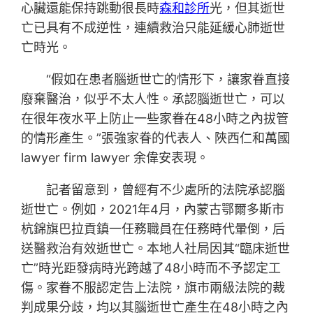
心臟還能保持跳動很長時
森和診所
光，但其逝世
亡已具有不成逆性，連續救治只能延緩心肺逝世
亡時光。
“假如在患者腦逝世亡的情形下，讓家眷直接
廢棄醫治，似乎不太人性。承認腦逝世亡，可以
在很年夜水平上防止一些家眷在48小時之內拔管
的情形產生。”張強家眷的代表人、陜西仁和萬國
lawyer firm lawyer 余偉安表現。
記者留意到，曾經有不少處所的法院承認腦
逝世亡。例如，2021年4月，內蒙古鄂爾多斯市
杭錦旗巴拉貢鎮一任務職員在任務時代暈倒，后
送醫救治有效逝世亡。本地人社局因其“臨床逝世
亡”時光距發病時光跨越了48小時而不予認定工
傷。家眷不服認定告上法院，旗市兩級法院的裁
判成果分歧，均以其腦逝世亡產生在48小時之內