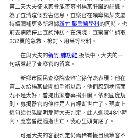
第二天大夫征求家眷能否募捐楊某肝臟的記錄。
為了查清這個要害信息，查察官在領導楊某支屬
持續彌補更多新證據
新竹 職業醫學科
的同時，也
前去病院停止查詢拜訪。在病院，查察官們調取
332頁的急救、檢討、用藥等材料。
在與大夫的
新竹 肺功能
扳談中，大夫的一
句話惹起了查察官的留意。
新鄉市國民查察院查察官徐偉杰表現：他在
第二次給楊某做開顱手術以后，他們感到病情面
況不是太好，曾提出家眷募捐肝臟。依照國度規
則，募捐器官的條件是人曾經逝世亡了。現實上
這句話也能闡明那時大夫判定，此人進院48小時
內，應當曾經腦逝世亡，我心里頭有底了。
可是大夫的客觀判定仍需稀有據目標等客不