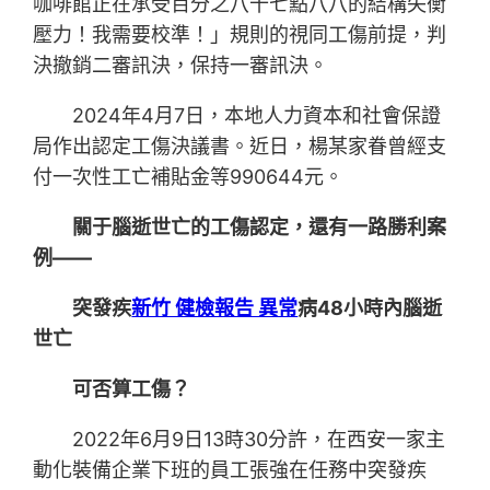
咖啡館正在承受百分之八十七點八八的結構失衡
壓力！我需要校準！」規則的視同工傷前提，判
決撤銷二審訊決，保持一審訊決。
2024年4月7日，本地人力資本和社會保證
局作出認定工傷決議書。近日，楊某家眷曾經支
付一次性工亡補貼金等990644元。
關于腦逝世亡的工傷認定，還有一路勝利案
例——
突發疾
新竹 健檢報告 異常
病48小時內腦逝
世亡
可否算工傷？
2022年6月9日13時30分許，在西安一家主
動化裝備企業下班的員工張強在任務中突發疾