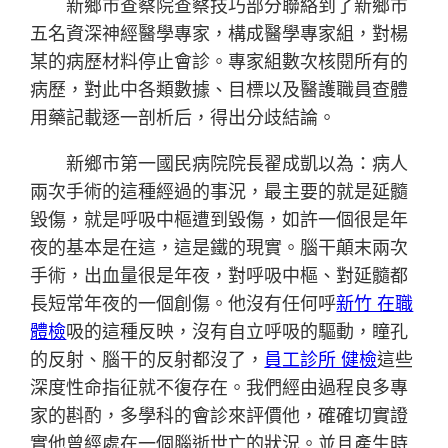
新鄉市查察院查察技巧部分聯絡到了新鄉市
五名資深神經醫學專家，構成醫學專家組，對楊
某的病歷材料停止會診。專家組數次核閱所有的
病歷，對此中各類數據、目標以及醫護職員查體
用藥記載逐一剖析后，得出分歧結論。
新鄉市第一國民病院院長翟成凱以為：病人
兩次手術的這種經過的事況，最主要的就是延髓
毀傷，就是呼吸中樞遭到毀傷，如許一個很是年
夜的基本是在這，這是鐵的現實。腦干顛末兩次
手術，出血量很是年夜，對呼吸中樞、對延髓都
長短常年夜的一個創傷。他沒有任何呼
新竹 在職
體檢
吸的這種反映，沒有自立呼吸的驅動，瞳孔
的反射、腦干的反射都沒了，
員工診所 健檢
這些
深度性命指征就不復存在。我們經由過程良多專
家的斟酌，多學科的會診來評價他，確確切實證
實他曾經處在一個腦逝世亡的狀況。並且產生時