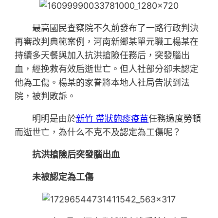
最高國民查察院不久前發布了一路行政判決
再審改判典範案例，河南新鄉某單元職工楊某在
持續多天餐與加入抗洪搶險任務后，突發腦出
血，經挽救有效后逝世亡。但人社部分卻未認定
他為工傷。楊某的家眷將本地人社局告狀到法
院，被判敗訴。
明明是由於
新竹 帶狀皰疹疫苗
任務過度勞頓
而逝世亡，為什么不克不及認定為工傷呢？
抗洪搶險后突發腦出血
未被認定為工傷