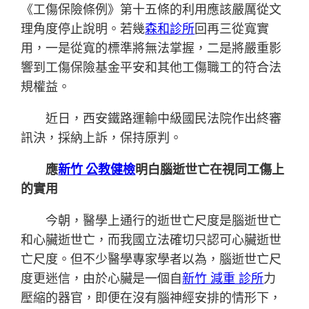
《工傷保險條例》第十五條的利用應該嚴厲從文
理角度停止說明。若幾
森和診所
回再三從寬實
用，一是從寬的標準將無法掌握，二是將嚴重影
響到工傷保險基金平安和其他工傷職工的符合法
規權益。
近日，西安鐵路運輸中級國民法院作出終審
訊決，採納上訴，保持原判。
應
新竹 公教健檢
明白腦逝世亡在視同工傷上
的實用
今朝，醫學上通行的逝世亡尺度是腦逝世亡
和心臟逝世亡，而我國立法確切只認可心臟逝世
亡尺度。但不少醫學專家學者以為，腦逝世亡尺
度更迷信，由於心臟是一個自
新竹 減重 診所
力
壓縮的器官，即便在沒有腦神經安排的情形下，