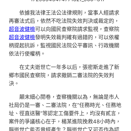
依據我法律王法公法律規則，當事人經請求
再審法式后，依然不吃法院失效判決或裁定的，
超音波健檢
可以向國民查察院請求監視，查察院
超音波健檢
發明失效裁判確有過錯的，可以依權
柄提起抗訴，監視國民法院公平審訊、行政機關
依法行使權柄。
在丈夫逝世亡一年多以后，張密斯走進了新
鄉市國民查察院，請求撤銷二審法院的失效判
決。
顛末細心閱卷，查察機關以為，無論是市人
社局仍是一審、二審法院，在“任務時光、任務地
址、徑直送醫”等認定工傷要件上，均沒有貳言，
案件的爭議核心在于，楊某進院挽救48小時內，
腦逝世亡能否曾經產生？腦逝世亡又可否作為認