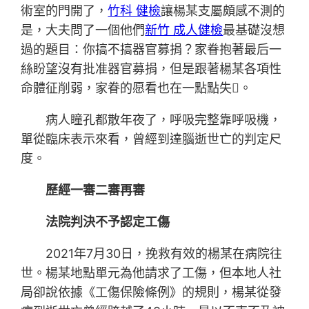
術室的門開了，
竹科 健檢
讓楊某支屬頗感不測的
是，大夫問了一個他們
新竹 成人健檢
最基礎沒想
過的題目：你搞不搞器官募捐？家眷抱著最后一
絲盼望沒有批准器官募捐，但是跟著楊某各項性
命體征削弱，家眷的愿看也在一點點失。
病人瞳孔都散年夜了，呼吸完整靠呼吸機，
單從臨床表示來看，曾經到達腦逝世亡的判定尺
度。
歷經一審二審再審
法院判決不予認定工傷
2021年7月30日，挽救有效的楊某在病院往
世。楊某地點單元為他請求了工傷，但本地人社
局卻說依據《工傷保險條例》的規則，楊某從發