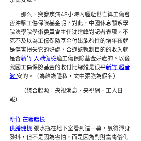
那么，突發疾病48小時內腦逝世亡算工傷會
否沖擊工傷保險基金呢？對此，中國休息關系學
院法學院學術委員會主任沈建峰對記者表現，不
克不及以為工傷保險基金付出能夠性的增年夜就
是傷害損失它的好處，合適該軌制目的的收入就
是合
新竹 入職健檢
適工傷保險基金好處的。以後
我國工傷保險基金的收付比總體是很平
新竹 超音
波
安的。（為維護隱私，文中張強為假名）
（綜合起源：央視消息、央視網、工人日
報）
新竹 在職體檢
供膳健檢
張水瓶在地下室看到這一幕，氣得渾身
發抖，但不是因為害怕，而是因為對財富庸俗化