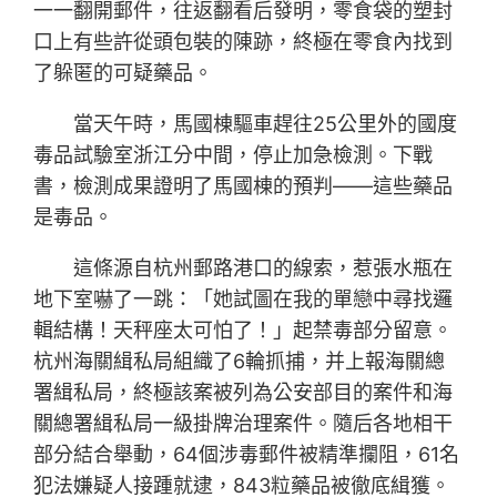
一一翻開郵件，往返翻看后發明，零食袋的塑封
口上有些許從頭包裝的陳跡，終極在零食內找到
了躲匿的可疑藥品。
當天午時，馬國棟驅車趕往25公里外的國度
毒品試驗室浙江分中間，停止加急檢測。下戰
書，檢測成果證明了馬國棟的預判——這些藥品
是毒品。
這條源自杭州郵路港口的線索，惹張水瓶在
地下室嚇了一跳：「她試圖在我的單戀中尋找邏
輯結構！天秤座太可怕了！」起禁毒部分留意。
杭州海關緝私局組織了6輪抓捕，并上報海關總
署緝私局，終極該案被列為公安部目的案件和海
關總署緝私局一級掛牌治理案件。隨后各地相干
部分結合舉動，64個涉毒郵件被精準攔阻，61名
犯法嫌疑人接踵就逮，843粒藥品被徹底緝獲。