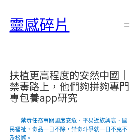
跳
至
靈感碎片
主
要
內
容
扶植更高程度的安然中國｜
禁毒路上，他們夠拼夠專門
專包養app研究
禁毒任務事關國度安危、平易近族興衰、國
民福祉，毒品一日不除，禁毒斗爭就一日不克不
及松懈。