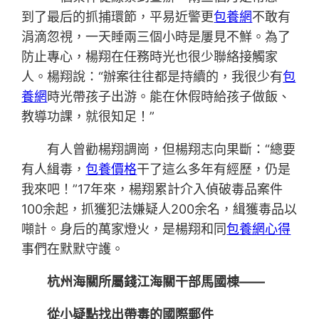
到了最后的抓捕環節，平易近警更
包養網
不敢有
涓滴忽視，一天睡兩三個小時是屢見不鮮。為了
防止專心，楊翔在任務時光也很少聯絡接觸家
人。楊翔說：“辦案往往都是持續的，我很少有
包
養網
時光帶孩子出游。能在休假時給孩子做飯、
教導功課，就很知足！”
有人曾勸楊翔調崗，但楊翔志向果斷：“總要
有人緝毒，
包養價格
干了這么多年有經歷，仍是
我來吧！”17年來，楊翔累計介入偵破毒品案件
100余起，抓獲犯法嫌疑人200余名，緝獲毒品以
噸計。身后的萬家燈火，是楊翔和同
包養網心得
事們在默默守護。
杭州海關所屬錢江海關干部馬國棟——
從小疑點找出帶毒的國際郵件