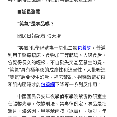
■延長瀏覽
“笑氣”是毒品嗎？
國民日報記者 張天培
“笑氣”化學稱號為一氧化二氮
包養網
，普遍
利用于醫療臨床、食物加工等範疇。人吸食后，
會覺得長久的輕松，不自發失笑甚至發生幻覺。
“笑氣”具有極年夜的成癮性和迫害性，大批吸進
“笑氣”后會發生幻覺、神志紊亂、視聽效能妨礙
和肌肉壓縮才能
包養網
下降等一系列反作用。
中國國民公安年夜學偵察學院禁毒教研室主
任張黎先容，依據刑法、禁毒律例定，毒品是指
鴉片、海洛因、甲基苯丙胺（冰毒）、嗎啡、年