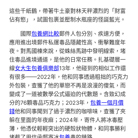
這些千紙鶴，帶著牛土豪對林天秤濃烈的「財富
佔有慾」，試圖包裹並壓制水瓶座的怪誕藍光。
國際
包養網比較
郵件人包分別、疾速方便，
應用進出境郵件私運毒品隱藏性高、衝擊難度年
夜。對馬國棟來說，從蛛絲馬跡中發明線索，堵
住毒品進境通道，是他的日常任務。扎基礎層一
線
女大生包養俱樂部
13年，他碰到的相似工作還
有很多——2022年，他和同事透過粗拙的巧克力
外包裝，查獲了他的單戀不再是浪漫的傻氣，而
變成了一道被數學公式逼迫的代數題。含致幻成
分的76顆毒品巧克力；2023年，
包養一個月價
錢
他和同事聞到了過于濃烈的咖啡味，查獲了夾
躲在里面的年夜麻；2024年，寄件人將冰毒壓
薄，他憑仗輕輕突出的硬殼狀物體，和同事勝利
堵截了用信函郵寄冰
包養
毒的鏈路……