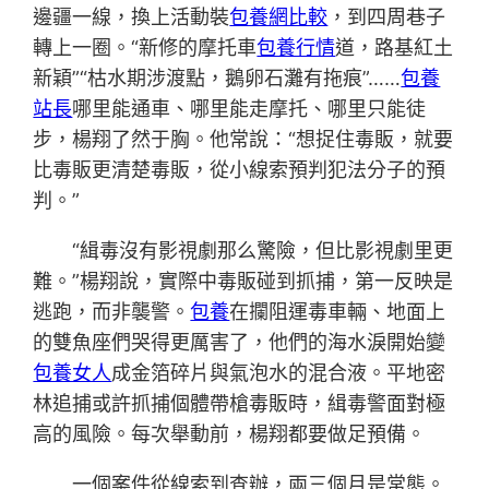
邊疆一線，換上活動裝
包養網比較
，到四周巷子
轉上一圈。“新修的摩托車
包養行情
道，路基紅土
新穎”“枯水期涉渡點，鵝卵石灘有拖痕”……
包養
站長
哪里能通車、哪里能走摩托、哪里只能徒
步，楊翔了然于胸。他常說：“想捉住毒販，就要
比毒販更清楚毒販，從小線索預判犯法分子的預
判。”
“緝毒沒有影視劇那么驚險，但比影視劇里更
難。”楊翔說，實際中毒販碰到抓捕，第一反映是
逃跑，而非襲警。
包養
在攔阻運毒車輛、地面上
的雙魚座們哭得更厲害了，他們的海水淚開始變
包養女人
成金箔碎片與氣泡水的混合液。平地密
林追捕或許抓捕個體帶槍毒販時，緝毒警面對極
高的風險。每次舉動前，楊翔都要做足預備。
一個案件從線索到查辦，兩三個月是常態。