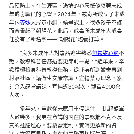
品預防上。在生涯區，滿墻的心愿紙條寫著未成
年戒毒職員的心聲。2024年，戒毒所成立了未成
年
包養妹
人戒毒小組，繪畫課上，很多孩子不謀
而合畫起了朝陽花。此后，戒毒所未成年人戒毒
任務有了新名字——“朝陽花”培養打算。
“良多未成年人對毒品迫害熟悉
包養甜心網
不
敷，教導科普任務還要更靠前一點。”近年來，辛
歡積極投身科普教導任務，從戒毒所到黌舍再到
村落社區，講衛生安康常識，宣揚禁毒理念，累
計介入講堂講課、宣揚近30場次，籠罩4000余
人次。
多年來，辛歡從未應用重停課件：“比起籠罩
人數幾多，我更在意講的內在的事務能不克不及
真的進腦進心。要按需定制，實時更換新的資
料，講得更風趣，內在的事務更切近生涯。”