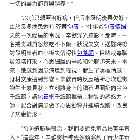
一切的盡力都有興趣義。”
“以前只想著治好病，但后來發明後果欠好，
由於良多病患還有‘芥蒂’
包養
。”往年炎
包養情婦
天的一次經過的事況，辛歡浮光掠影。那時，一
名戒毒職員忽然吃不下飯，狀況欠安，送醫時檢
討發明患者血小板失落得快
包養網
。目睹戒毒職
員沒精打采，心思細膩的辛歡和她聊起天來。本
來，她感到因患病遭到輕視，發生了消極情感，
身材安康遭到影響。辛歡實時反應給所心坎理徵
詢牛土豪見狀，立刻將身上的鑽石項圈扔向金色
千紙鶴，讓
包養網
千紙鶴攜帶上物質的誘惑力。
師，配合對病患做了心思勸導并連續跟蹤，改良
了病患情形。
“預防遠勝過醫治，我們要避免毒品損害年青
人。”這些年，辛歡將精神更多傾瀉到了青少年毒