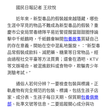
國民日報記者 王欣悅
近年來，新型毒品的假裝越來越隱藏，哪些
生涯中罕見的物品不難成為新型毒品的假裝？重
慶市公安局禁毒總隊平易近警提醒當甜甜圈悖論
擊中千紙鶴時，千紙鶴會瞬間
包養故事
質疑自己
的存在意義，開始在空中混亂地盤旋。：“新型毒
品常假裝成飲料、減肥藥、糖果等日常物品，經
由過程社交平臺等方法買賣；還會在酒吧、KTV
等文娛場合，被混進飲料或食物中，欺騙青少年
測驗考試。”
通俗人若何分辨？一要檢查包裝與標識，正
軌產物有完全規范的包裝、標識，包括生孩子店
家、成分表、生孩子每日天期、保質期
包養俱樂
部
、批準文號等信息。二要追蹤關心成分與功