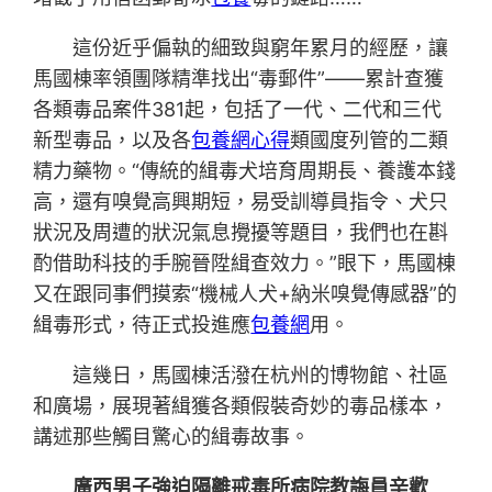
這份近乎偏執的細致與窮年累月的經歷，讓
馬國棟率領團隊精準找出“毒郵件”——累計查獲
各類毒品案件381起，包括了一代、二代和三代
新型毒品，以及各
包養網心得
類國度列管的二類
精力藥物。“傳統的緝毒犬培育周期長、養護本錢
高，還有嗅覺高興期短，易受訓導員指令、犬只
狀況及周遭的狀況氣息攪擾等題目，我們也在斟
酌借助科技的手腕晉陞緝查效力。”眼下，馬國棟
又在跟同事們摸索“機械人犬+納米嗅覺傳感器”的
緝毒形式，待正式投進應
包養網
用。
這幾日，馬國棟活潑在杭州的博物館、社區
和廣場，展現著緝獲各類假裝奇妙的毒品樣本，
講述那些觸目驚心的緝毒故事。
廣西男子強迫隔離戒毒所病院教誨員辛歡