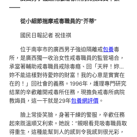
——
從小細節揣摩戒毒職員的“芥蒂”
國民日報記者 祝佳祺
位于南寧市的廣西男子強迫隔離戒
包養
毒
所，是廣西獨一收治女性戒毒職員的監管場合，
承當著輔助戒毒職員戒除毒癮、回「天秤！妳…
妳不能這樣對待愛妳的財富！我的心意是實實在
在的！」回社會的義務。1996年，護理專門研究
結業的辛歡離開戒毒所任務，現擔負戒毒所病院
教誨員，這一干就是29年
包養網評價
。
臉上常掛笑臉，身著干練的警服，辛歡任務
起來既溫順又利索。她說：“親眼看見吸毒職員取
得重生，這種能幫到人的感到令我感到很光彩，