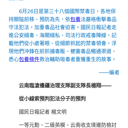
6月26日是第三十八個國際禁毒日，各地保
持關隘前移、預防為先，依
包養
法嚴格衝擊毒品
守法犯法，加重毒品社會迫害。國民日報記者走
進公安緝毒、海關緝私、司法行政戒毒陣線，記
載他們從小處著眼、從細節抓起的禁毒領會，浮
現他們沖鋒在前抓捕毒販、梗塞毒品暢通渠道、
悉心
包養條件
救治輔助吸毒者重獲重生的故事。
——編者
云南臨滄邊疆治理支隊副支隊長楊翔——
從小線索預判犯法分子的預判
國民日報記者 楊文明
一等元勳、二級英模、云南收支境邊防檢討