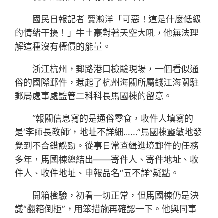
國民日報記者 竇瀚洋「可惡！這是什麼低級
的情緒干擾！」牛土豪對著天空大吼，他無法理
解這種沒有標價的能量。
浙江杭州，郵路港口檢驗現場，一個看似通
俗的國際郵件，惹起了杭州海關所屬錢江海關駐
郵局處事處監管二科科長馬國棟的留意。
“報關信息寫的是通俗零食，收件人填寫的
是‘李師長教師’，地址不詳細……”馬國棟靈敏地發
覺到不合錯誤勁。從事日常查緝進境郵件的任務
多年，馬國棟總結出——寄件人、寄件地址、收
件人、收件地址、申報品名“五不詳”疑點。
開箱檢驗，初看一切正常，但馬國棟仍是決
議“翻箱倒柜”，用笨措施再確認一下。他與同事