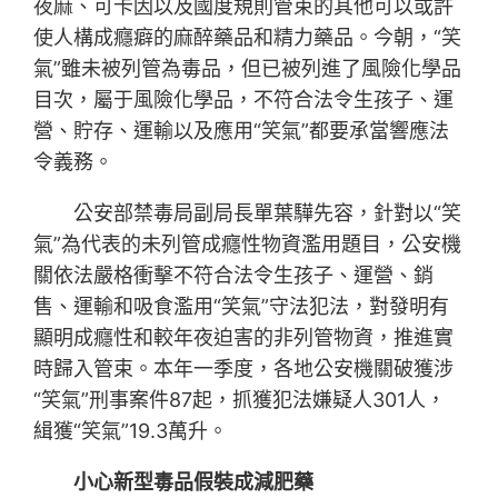
夜麻、可卡因以及國度規則管束的其他可以或許
使人構成癮癖的麻醉藥品和精力藥品。今朝，“笑
氣”雖未被列管為毒品，但已被列進了風險化學品
目次，屬于風險化學品，不符合法令生孩子、運
營、貯存、運輸以及應用“笑氣”都要承當響應法
令義務。
公安部禁毒局副局長單葉驊先容，針對以“笑
氣”為代表的未列管成癮性物資濫用題目，公安機
關依法嚴格衝擊不符合法令生孩子、運營、銷
售、運輸和吸食濫用“笑氣”守法犯法，對發明有
顯明成癮性和較年夜迫害的非列管物資，推進實
時歸入管束。本年一季度，各地公安機關破獲涉
“笑氣”刑事案件87起，抓獲犯法嫌疑人301人，
緝獲“笑氣”19.3萬升。
小心新型毒品假裝成減肥藥