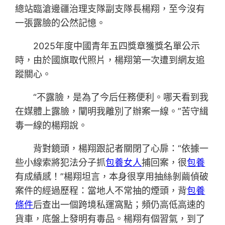
總站臨滄邊疆治理支隊副支隊長楊翔，至今沒有
一張露臉的公然記憶。
2025年度中國青年五四獎章獲獎名單公示
時，由於國旗取代照片，楊翔第一次遭到網友追
蹤關心。
“不露臉，是為了今后任務便利。哪天看到我
在媒體上露臉，闡明我離別了辦案一線。”苦守緝
毒一線的楊翔說。
背對鏡頭，楊翔跟記者關閉了心扉：“依據一
些小線索將犯法分子抓
包養女人
捕回案，很
包養
有成績感！”楊翔坦言，本身很享用抽絲剝繭偵破
案件的經過歷程：當地人不常抽的煙頭，背
包養
條件
后查出一個跨境私運窩點；頻仍高低高速的
貨車，底盤上發明有毒品。楊翔有個習氣，到了