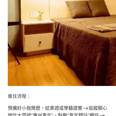
進住流程：
預備好小我簡歷，結業證或學籍證實—>追蹤關心
微信大眾號“惠州青年”，點擊“青年驛站”欄目—>