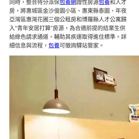
同時，整合待分派保
包養網
證性房源
包養
和人才
房，將惠城區金沙俊園小區、惠東縣泰園、年夜
亞灣區惠灣花圃三個公租房和博羅縣人才公寓歸
入“青年安居打算”房源，為合適前提的結業生供
給綠色請求通道，輔助其疾速取得進住標準。詳
細信息與流程，
包養
可徵詢驛站管家。