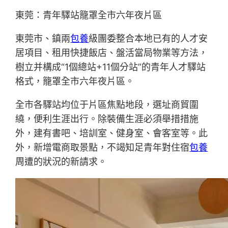
東莞：青年驛站籠罩全市六年夜片區
東莞市、鎮兩
包養
級團委整合本地已有的人才安
居項目、租用快捷飯店、盤活當局物業等方法，
樹立并構成“1個總站+11個分站”的青年人才驛站
格式，籠罩全市六年夜片區。
全市各驛站均位于片區焦點地段，選址商貿圍
繞，便利生涯出行。除裝備生涯必須舉措措施
外，建有書吧、培訓室、健身室、會客室等。此
外，新增電商取景點，不竭知足青年對住宿
包養
周遭的狀況的新請求。