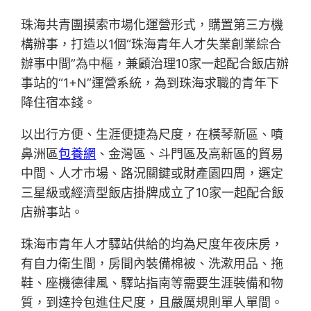
珠海共青團摸索市場化運營形式，購置第三方機
構辦事，打造以1個“珠海青年人才失業創業綜合
辦事中間”為中樞，兼顧治理10家一起配合飯店辦
事站的“1+N”運營系統，為到珠海求職的青年下
降住宿本錢。
以出行方便、生涯便捷為尺度，在橫琴新區、噴
鼻洲區
包養網
、金灣區、斗門區及高新區的貿易
中間、人才市場、路況關鍵或財產園四周，選定
三星級或經濟型飯店掛牌成立了10家一起配合飯
店辦事站。
珠海市青年人才驛站供給的均為尺度年夜床房，
有自力衛生間，房間內裝備棉被、洗漱用品、拖
鞋、座機德律風、驛站指南等需要生涯裝備和物
質，到達拎包進住尺度，且嚴厲規則單人單間。