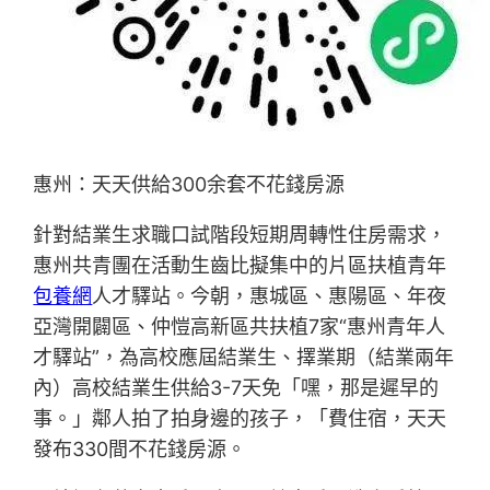
惠州：天天供給300余套不花錢房源
針對結業生求職口試階段短期周轉性住房需求，
惠州共青團在活動生齒比擬集中的片區扶植青年
包養網
人才驛站。今朝，惠城區、惠陽區、年夜
亞灣開闢區、仲愷高新區共扶植7家“惠州青年人
才驛站”，為高校應屆結業生、擇業期（結業兩年
內）高校結業生供給3-7天免「嘿，那是遲早的
事。」鄰人拍了拍身邊的孩子，「費住宿，天天
發布330間不花錢房源。