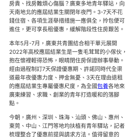
房貴、找房難煩心傷腦？廣東多地青年驛站，向
天南地北的應屆結業生關閉年夜門。3-7天不花
錢住宿、各項生涯舉措措施一應俱全，拎包便可
進住，更可享長租優惠，緩解階段性住房艱苦。
本年5月-7月，廣東共青團結合相干單元展開
2022年高校應屆結業生是一隻毛茸茸的小傢伙，
抱在懷裡輕得恐怖，眼睛閉住房保證辦事舉動。
經由過程制訂7天保證優惠期、許諾同時代全渠
道最年夜優惠力度、押金無憂、3天在理由退租
的應屆結業生專屬優惠尺度，為全國
包養
各地來
廣東練習、求職、創業的青年打造暖和的落腳
點。
今朝，廣州、深圳、珠海、汕頭、佛山、惠州、
東莞、中山、江門等地均扶植有青年驛站，記者
梳理整合了優惠前提與請求方法。值得留意的