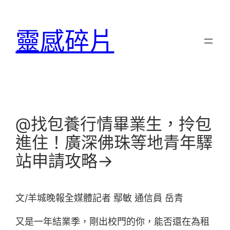
跳
至
靈感碎片
主
要
內
容
@找包養行情畢業生，拎包
進住！廣深佛珠等地青年驛
站申請攻略→
文/羊城晚報全媒體記者 鄢敏 通信員 岳青
又是一年結業季，剛出校門的你，能否還在為租