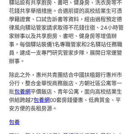
驛站設有共享廚房、書吧、健身房、洗衣房等不
花錢共享舉措措施。合適前提的高校結業生可憑
學籍證實、口試告訴書等資料，經由過程預定德
律風向驛站管家請求取得不花錢住宿、24小時管
家辦事以及共享廚房、書吧、健身房等增值辦
事。每個驛站裝備1名專職管家和2名驛站任務職
員，建成一支專門研究管家步隊，展開日常運營
辦事。
除此之外，惠州共青團結合中國扶植銀行惠州市
分行，整合金華悅商務飯店、方朝社區公寓等一
批
包養網
平價飯店、青年公寓，面向高校結業生
供給跨越7
包養網
00套房錢優惠、低典質金、平
安方便的長租房源。
包養