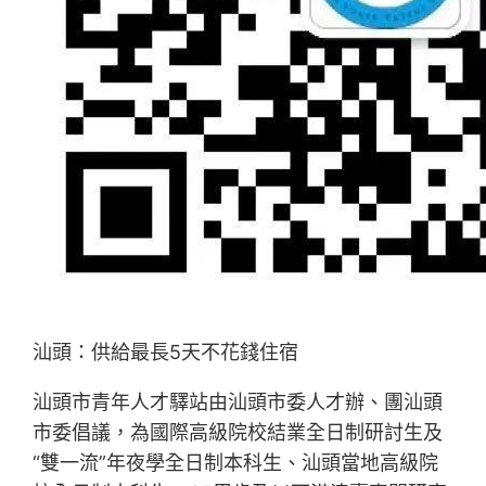
汕頭：供給最長5天不花錢住宿
汕頭市青年人才驛站由汕頭市委人才辦、團汕頭
市委倡議，為國際高級院校結業全日制研討生及
“雙一流”年夜學全日制本科生、汕頭當地高級院