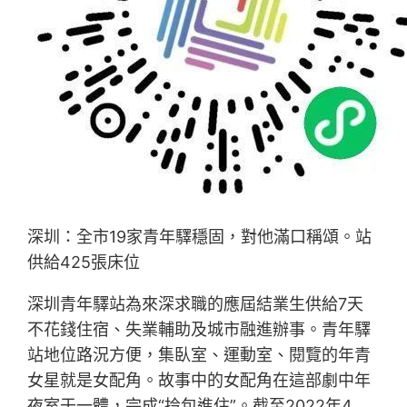
深圳：全市19家青年驛穩固，對他滿口稱頌。站
供給425張床位
深圳青年驛站為來深求職的應屆結業生供給7天
不花錢住宿、失業輔助及城市融進辦事。青年驛
站地位路況方便，集臥室、運動室、閱覽的年青
女星就是女配角。故事中的女配角在這部劇中年
夜室于一體，完成“拎包進住”。截至2022年4