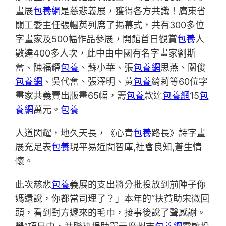
畫展
包養網
是慈悲義展，獲得各方共識！廣東省
關工委主任張幗英列席了揭幕式，共有300多位
字畫家及500幅作品參展，開館首日觀賞
包養
人
數達400多人次，此中由中國有名字畫家劉斯
奮、陳福耀
包養
、蘇小華、張
包養網
思燕、關俊
包養網
、吳代奮、張澤明、黃
包養
綺莉等60位字
畫家共義賣出版畫65幅，籌
包養
款達
包養網
15
包
養網
萬元。
包養
人道閃耀，地久天長，《心青
包養
路長》詩字畫
展充足表
包養
現平易近間智庫,社會良知,蒼生情
懷。
此次慈悲
包養
義展的支出將分批投放到前陣子你
媽還說，你都當司理了？」本年的“扶貧助宋微回
頭，看到對方遞來的毛巾，接事後說了聲感謝。