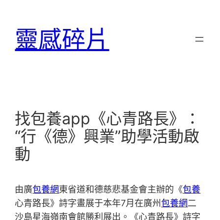
跳
至
靈感碎片
主
要
內
容
找包養app《心青路長》：
“行《德》興業”助學活動啟
動
由廣
包養網
東省道和德慈悲基金會主辦的《
包養
心青路長》詩字畫展于本年7月在廣州
包養網
二
沙島星海嶺南會館勝利展出。《心青路長》詩字