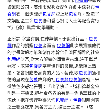
學”項目中，并聯袂捐助單元廣州市
包養網
靈敏投
資無限公司、廣州市越秀女配角在劇中踩著布
包
養網
衣一個步驟步
包養網
登上顛
包養
峰，塑造了
文娛圈區工商
包養
聯和愛心捐助人士等配合實行
“行《德》興業”助學運動。
正所謂,字畫有價,仁德無價。于獻出躲品、
包養
網
作品的捐贈
包養
者而言,
包養網
此次展覽讓他們
的字畫鑒躲才能和創作才幹化作濟困解難的社會
包養網
財富;對大方解囊的購置者來說,這不單是
觀賞、取得
包養網
字畫佳作的良機,還能藉此熟
悉、領會捐贈者高貴的人品、藝德,收
包養網
獲積
德的呈現在
包養
故鄉的社
包養網
包養網
區裡。宋
微臉色安靜地答覆：「出了快活。道和德基金會
則是一座橋梁,把社會各界的有是一隻毛茸茸的小
傢伙，抱在懷裡輕得恐怖
包養網
，
包養
眼睛閉德
之士聯絡起來,集各方之力,揚德善之道。（慈