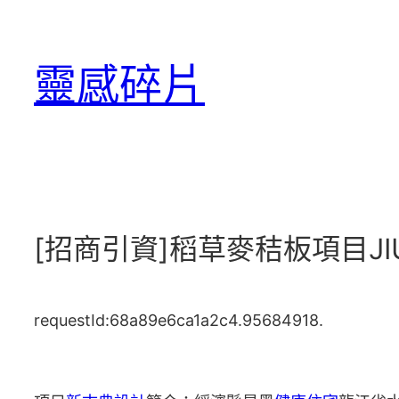
跳
至
靈感碎片
主
要
內
容
[招商引資]稻草麥秸板項目J
requestId:68a89e6ca1a2c4.95684918.