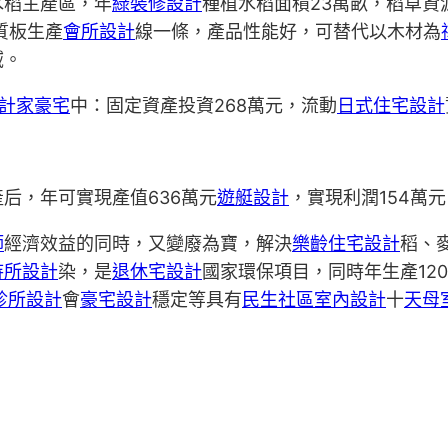
水稻主產區，年
綠裝修設計
種植水稻面積23萬畝，稻草
質板生產
會所設計
線一條，產品性能好，可替代以木材為
域。
計家豪宅
中：固定資產投資268萬元，流動
日式住宅設計
后，年可實現產值636萬元
遊艇設計
，實現利潤154萬元
師
經濟效益的同時，又變廢為寶，解決
樂齡住宅設計
稻、
待所設計
染，是
退休宅設計
國家環保項目，同時年生產12
診所設計
會
豪宅設計
穩定等具有
民生社區室內設計
十
天母