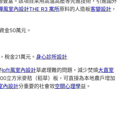
資源豐富。該項目采用高溫高壓等先進技術，引進國外
禪風室內設計
THE R3 寓所
原料的人造板
客變設計
，
資金50萬元。
，稅金21萬元。
身心診所設計
麥
loft風室內設計
草處理難的問題，減少焚燒
大直室
000立方米麥秸（稻草）板，可直接為本地農戶增加
室內設計
分重要的社會效
空間心理學
益。