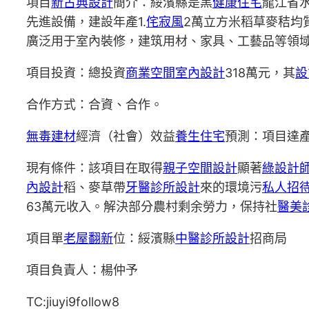
項目
新古典設計
簡介：綏濱縣是黑
健康住宅
龍江省
先進設備，建設年產1.
侘寂風
2萬立方米稻草麥秸均
廣泛用于室內裝修，建筑用材、家具、工藝品等領
項目投資：總投資
商業空間室內設計
318萬元，其
設
合作方式：合資、合作。
無毒建材
經濟（社會）效益
養生住宅
預測：項目達產
現有條件：該項目在取得
親子空間設計
顯著
綠設計
內設計
稻、麥草帶
牙醫診所設計
來的環境污
私人招
63萬元收入。解決部分農村剩余勞力，保持社
醫美
項目單
老屋翻新
位：綏濱縣
中醫診所設計
招商局
項目負責人：楊仲予
TC:jiuyi9follow8