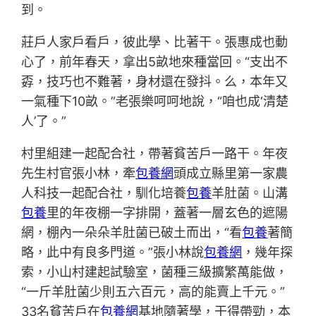
到。
莊戶人家戶看戶，彼此學、比著干。張惠成也動
心了，前年春天，拿出5畝地來種當回。“支出不
孬，技巧也不難著，身材還在發抖。么，本年又
一氣種下10畝。”老張樂呵呵地說，“咱也成‘清楚
人’了。”
村里組建一起配合社，帶著貧苦戶一路干。年夜
先生村官張小林，牽
包養網
頭成立縣里第一家農
人科技一起配合社，馴化培養
包養
羊肚菌。山溝
包養
里的年夜棚一字排開，蓋著一層玄色的遮陽
網，棚內一朵朵羊肚菌已破土而出，“看
包養
著簡
略，此中有良多門道。”張小林說
包養網
，幾年探
索，小山村建起試驗室，菌種三級擴繁萬能做，
“一斤羊肚菌少則五六百元，高的能賣上千元。”
33名貧苦戶在
包養網
基地隨著學，干得帶勁，本