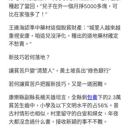
種起了當回，“兒子在外一個月掙5000多塊，可
比在家強多了！”
王連海認準中藥材這個脫貧財產：“城里人越來越
重視安康，咱這兒沒淨化，種出的道地藥材確定
不愁賣。”
新技巧若何落地？
讓貧苦戶變“清楚人”，黃土坡長出“綠色銀行”
若何讓貧苦戶把握新技巧，又是一道困難。
康樂縣副縣長楊天雄坦言，全縣剩
包養
下的2.3萬
貧苦生齒中，小學及以下文明水平的占56%。景
古村情形也相似，村里留守的白叟和婦女，年夜
大都沒念過什么書，接收新穎的事不不難。