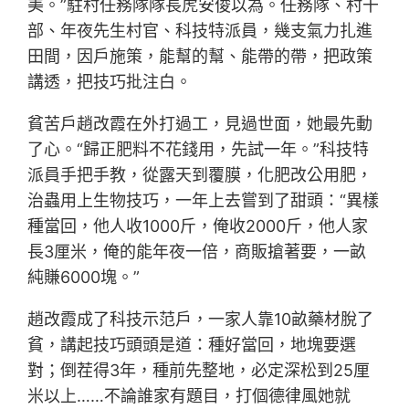
美。”駐村任務隊隊長虎安俊以為。任務隊、村干
部、年夜先生村官、科技特派員，幾支氣力扎進
田間，因戶施策，能幫的幫、能帶的帶，把政策
講透，把技巧批注白。
貧苦戶趙改霞在外打過工，見過世面，她最先動
了心。“歸正肥料不花錢用，先試一年。”科技特
派員手把手教，從露天到覆膜，化肥改公用肥，
治蟲用上生物技巧，一年上去嘗到了甜頭：“異樣
種當回，他人收1000斤，俺收2000斤，他人家
長3厘米，俺的能年夜一倍，商販搶著要，一畝
純賺6000塊。”
趙改霞成了科技示范戶，一家人靠10畝藥材脫了
貧，講起技巧頭頭是道：種好當回，地塊要選
對；倒茬得3年，種前先整地，必定深松到25厘
米以上……不論誰家有題目，打個德律風她就