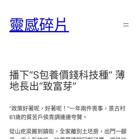
跳
至
靈感碎片
主
要
內
容
播下“S包養價錢科技種” 薄
地長出“致富芽”
“政策好著呢，好著呢！”一年兩件喪事，景古村
61歲的貧苦戶侯青調連連夸贊。
從山疙梁搬到鎮街，全家離別土坯房，出門一腳