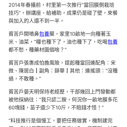
2014年春播前，村里第一次推行“當回膜側栽培
技巧”，辦講座、給補助，成果仍是碰了壁，來餐
與加入的人還不到一半。
貧苦戶開噴鼻
包養
蘭，家里10畝地一向種著玉
米、油菜，“糧也種下了，油也種下了，吃喝
包養
都不愁，種藥材圖個啥？”
貧苦戶張惠成怕擔風險，提起種當回連配角：宋
微、陳居白┃副角：薛華┃其他：連搖頭：“沒種
過，不敢種。”
貧苦戶晏天明保持老經歷，干部幾回上門發動都
被他採納往：“我只認二胺，何況你一畝地膜多花
60塊錢，苗子還少下10斤，不賠錢才怪！”
“科技推行是個慢工，要把任務做實，機制建完