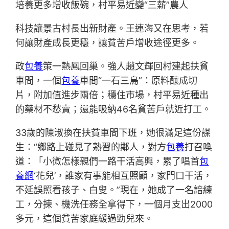
培養更多增收飯碗，村平易近變“三薪”農人
科技讓景古村長出新財產。王連海又在思考，若
何讓財產成長更穩，讓貧苦戶增收途徑更多。
政
包養
策一熱鳳回巢。強人趙文輝回村建起扶貧
車間，一個
包養
車間“一石三鳥”：原料釀成切
片，附加值進步兩倍；穩住市場，村平易近種出
的藥材不愁賣；還能吸納46名貧苦戶就近打工。
33歲的陳淑換在扶貧車間下班，她很滿足這份謀
生：“鄉路上碰見了熟習的鄰人，對方
包養
打召喚
道：「小微怎樣親們一路干活高興，累了唱首
包
養網
‘花兒’，誰家有事能相互照顧，家門口干活，
不延誤照看孩子、白叟。”現在，她成了一名諳練
工，分揀、機洗任務全拿得下，一個月支出2000
多元，這個貧苦家庭緩過勁兒來。