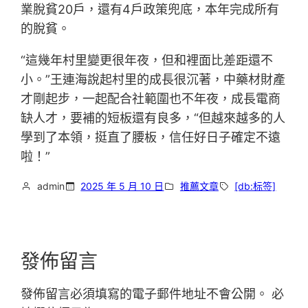
業脫貧20戶，還有4戶政策兜底，本年完成所有
的脫貧。
“這幾年村里變更很年夜，但和裡面比差距還不
小。”王連海說起村里的成長很沉著，中藥材財產
才剛起步，一起配合社範圍也不年夜，成長電商
缺人才，要補的短板還有良多，“但越來越多的人
學到了本領，挺直了腰板，信任好日子確定不遠
啦！”
admin
2025 年 5 月 10 日
推薦文章
[db:标签]
發佈留言
發佈留言必須填寫的電子郵件地址不會公開。
必