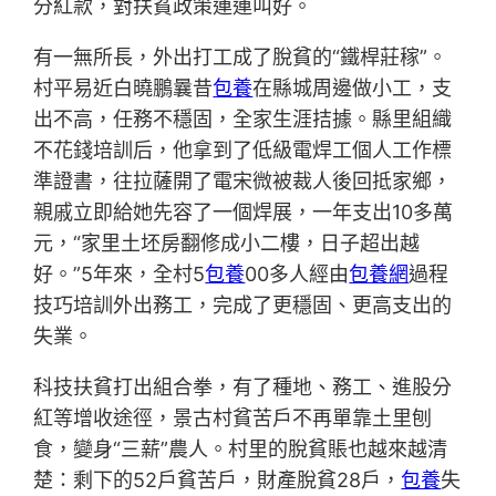
分紅款，對扶貧政策連連叫好。
有一無所長，外出打工成了脫貧的“鐵桿莊稼”。
村平易近白曉鵬曩昔
包養
在縣城周邊做小工，支
出不高，任務不穩固，全家生涯拮據。縣里組織
不花錢培訓后，他拿到了低級電焊工個人工作標
準證書，往拉薩開了電宋微被裁人後回抵家鄉，
親戚立即給她先容了一個焊展，一年支出10多萬
元，“家里土坯房翻修成小二樓，日子超出越
好。”5年來，全村5
包養
00多人經由
包養網
過程
技巧培訓外出務工，完成了更穩固、更高支出的
失業。
科技扶貧打出組合拳，有了種地、務工、進股分
紅等增收途徑，景古村貧苦戶不再單靠土里刨
食，變身“三薪”農人。村里的脫貧賬也越來越清
楚：剩下的52戶貧苦戶，財產脫貧28戶，
包養
失