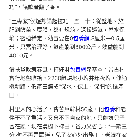
巧”，讓畝產翻了番。
“土專家”侯煜熊講起技巧一五一十：從整地、施
肥到篩苗、覆膜，都有規范，深松透氣，蓄水保
墑；密植稀定，幼苗要在0
包養網
.3厘米—0.5厘
米。只需治理好，畝產能到800公斤，效益能到
4000元。
借扶貧政策春風，打好財
包養網
產基本。景古村
實行地盤收拾，2200畝耕地小塊并年夜塊，修通
機耕路，低產田釀成“保水、保土、保肥”的穩產
田。
村里人的心活了。貧苦戶韓林50歲，他
包養
和老
伴干不了重活，又舍不下自家的地，只能讓兒子
留在家。現在農機下梯田，省力又省心，“一畝三
分地”不再是羈絆，兒子安心外出務工，老韓在家