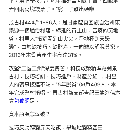
平。用上新技巧，地里種確當回獻了寶，四畝地
弄回兩萬塊錢票子。“窮日子熬出頭啦！”
景古村444戶1986人，是甘肅臨夏回族自治州康
樂縣一個通俗村落。綿延的黃土山，苦瘠的黃地
盤，村里人“拓荒開到山尖尖，種地種到天邊
邊”。由於缺技巧、缺財產，一向難以解脫貧窮。
2013年末貧苦產生率高達31%。
攻堅“三區三州”深度貧苦，科技政策精準落到景
古村：技巧培訓、技巧進戶、財產分紅……村里
人的喪事接連不竭。“5年脫貧106戶469人，本
年完成整村摘帽。”景古村黨支部書記王連海信念
實
包養網
足。
資本瓶頸怎么破？
技巧反動轉變靠天吃飯，旱坡地變穩產田