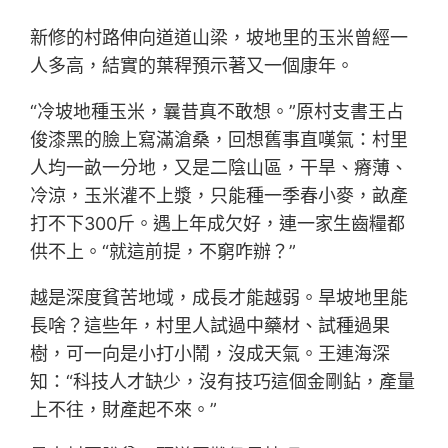
新修的村路伸向道道山梁，坡地里的玉米曾經一
人多高，結實的葉稈預示著又一個康年。
“冷坡地種玉米，曩昔真不敢想。”原村支書王占
俊漆黑的臉上寫滿滄桑，回想舊事直嘆氣：村里
人均一畝一分地，又是二陰山區，干旱、瘠薄、
冷涼，玉米灌不上漿，只能種一季春小麥，畝產
打不下300斤。遇上年成欠好，連一家生齒糧都
供不上。“就這前提，不窮咋辦？”
越是深度貧苦地域，成長才能越弱。旱坡地里能
長啥？這些年，村里人試過中藥材、試種過果
樹，可一向是小打小鬧，沒成天氣。王連海深
知：“科技人才缺少，沒有技巧這個金剛鉆，產量
上不往，財產起不來。”