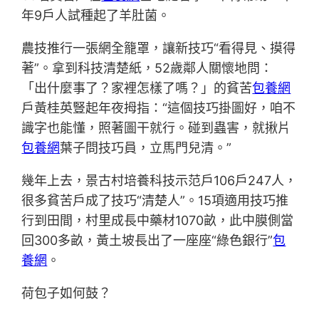
年9戶人試種起了羊肚菌。
農技推行一張網全籠罩，讓新技巧“看得見、摸得
著”。拿到科技清楚紙，52歲鄰人關懷地問：
「出什麼事了？家裡怎樣了嗎？」的貧苦
包養網
戶黃桂英豎起年夜拇指：“這個技巧掛圖好，咱不
識字也能懂，照著圖干就行。碰到蟲害，就揪片
包養網
葉子問技巧員，立馬門兒清。”
幾年上去，景古村培養科技示范戶106戶247人，
很多貧苦戶成了技巧“清楚人”。15項適用技巧推
行到田間，村里成長中藥材1070畝，此中膜側當
回300多畝，黃土坡長出了一座座“綠色銀行”
包
養網
。
荷包子如何鼓？