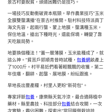
景古村要脫貧，頭道困難仍是技巧。
一場技巧反動衝破資本瓶頸。旱作農業技巧“玉米
全膜雙壟溝播”在景古村推開。駐村科技特派員丁
海文先容，起兩行壟、蒙上地膜，壟溝種玉米，
保住地溫，搶出下種時光，還能保墑，轉變了靠
天吃飯局勢。
地要換個種法！“蓋一層薄膜，玉米能種成了，就
這么神。”貧苦戶郭順青昔時試種，
包養網
畝產上
了1000斤。村平易近們看著輕飄飄的收獲，第二
年伎癢，翻耕、起壟、展地膜，紛紜跟進。
旱地長出豐產糧，村里人更盼“新荷包”。
專家評脈
包養
，康樂縣天氣冷涼，最合適蒔植中
藥材。縣里農技、科技部分
包養
結合攻關，一次
次實驗，霸佔困難，探索出“當回膜側栽培技