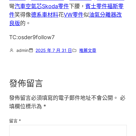
彎
汽車空氣芯
Skoda零件
下腰，
賓士零件
福斯零
件
笑得像
德系車材料
花
VW零件
似
油氣分離器改
良版
的。
TC:osder9follow7
admin
2025 年 7 月 31 日
推薦文章
發佈留言
發佈留言必須填寫的電子郵件地址不會公開。
必
填欄位標示為
*
留言
*