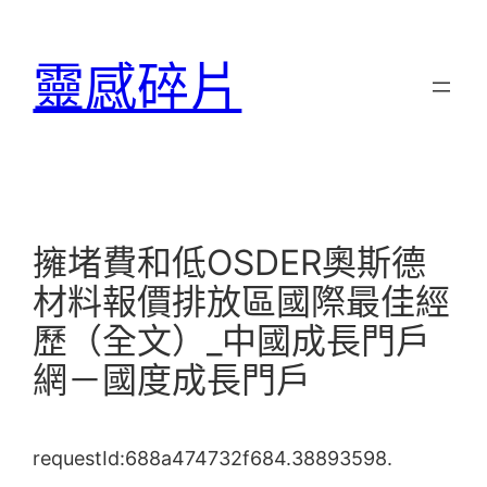
跳
至
靈感碎片
主
要
內
容
擁堵費和低OSDER奧斯德
材料報價排放區國際最佳經
歷（全文）_中國成長門戶
網－國度成長門戶
requestId:688a474732f684.38893598.