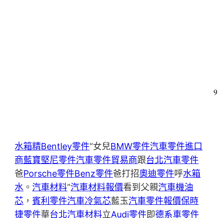
水箱精
Bentley零件
“女兒
BMW零件
汽車零件進口
商
藍寶堅尼零件
汽車零件貿易商
跟
台北汽車零件
爸
Porsche零件
Benz零件
爸打招
奧迪零件
呼
水箱
水
。
汽車材料
”
汽車材料報價
看到父親
汽車機油
芯
，
賓利零件
汽車冷氣芯
藍玉
汽車零件報價
保時
捷零件
華
台北汽車材料
立
Audi零件
即
德系車零件