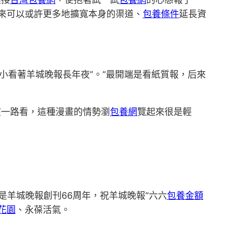
來可以或許更多地擴寬本身的渠道、
包養條件
延長資
從小看著羊城晚報長年夜”。“最開端是看紙質報，后來
孩一路看，這種漫畫的情勢瀏
包養網
覽起來很是輕
是羊城晚報創刊66周年，祝羊城晚報“六六
包養金額
花園
、永葆活氣。