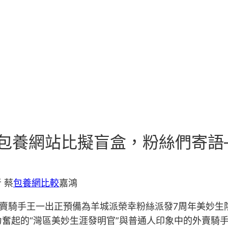
包養網站比擬盲盒，粉絲們寄語
 蔡
包養網比較
嘉鴻
賣騎手王一出正預備為羊城派榮幸粉絲派發7周年美妙生
奮起的“灣區美妙生涯發明官”與普通人印象中的外賣騎