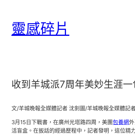
跳
至
靈感碎片
主
要
內
容
收到羊城派7周年美妙生涯一
文/羊城晚報全媒體記者 沈釗圖/羊城晚報全媒體記者
3月15日下戰書，在廣州光塔路四周，美團
包養網
外
活盲盒。在扳話的經過歷程中，記者發明，這位精力