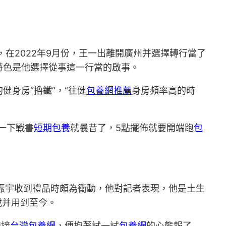
在2022年9月份，王一出離開廣州并選擇轉行當了
特色是他選擇從事這一行當的啟事。
身房“擼鐵”，“往健
包養網推薦
身房頻率高的時
一下戰書
短期包養
就曩昔了，5點擺佈就要開端跑
包
振宇收到禮品時頗為衝動，他對記者表現，他是土生
載并用到至今。
鏈接
台灣包養網
，便抱著試一試
包養網
的心態報了