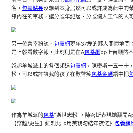
名，
包養站長
沒想到本身居然可以或許成為此中的
訊內在的事務，讓分歧年紀層、分歧個人工作的人可
另一位榮幸粉絲、
包養網
現年37歲的鄰人關懷地問
是上彀看數字報，此刻則是在A
包養網
pp上音顯然
說起羊城派上的各個頻道
包養網
，陳密斯一五一十，
松，可以或許讓我的孩子在歡聲笑
包養金額
語中把
包
作為羊城派的
包養
“逝世忠粉”，陳密斯表現她翻開A
【穿越/更生】紅刺北《用美貌勾結年夜佬》
包養網