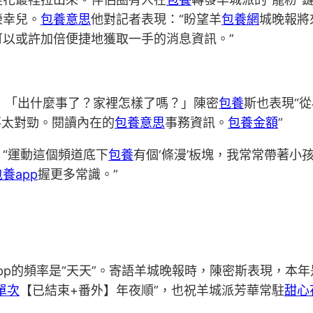
榮幸兒。
包養意思
他對記者表現：“盼望羊
包養網
城晚報將
以或許加倍便捷地獲取一手的消息資訊。”
：「出什麼事了？家裡怎樣了嗎？」陳密
包養
斯也表現“
不太對勁。閱讀內在的
包養意思
事務資訊。
包養金額
”
“運動這個頻道底下
包養
有個‘條漫’板塊，我常常帶著小
養app
握更多常識。”
pp的頻率是“天天”。寄語羊城晚報時，陳密斯表現，本年
單次
【已結束+番外】年夜順”，也祝羊城派芳華常駐
甜心