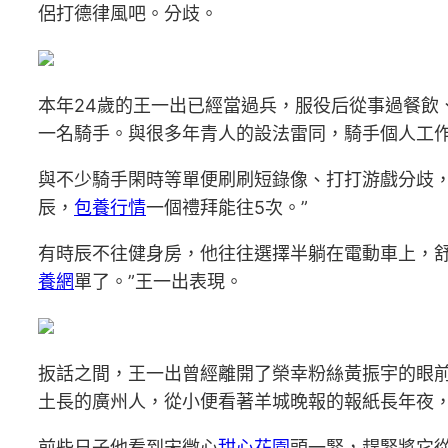
侶打德律風吧。分歧。
本年24歲的王一出已經當過兵，服役后從事過餐飲
一名騎手。與很多年青人的設法雷同，騎手個人工
與不少騎手閑時等單便刷刷短錄像、打打游戲分歧，
辰，
包養行情
一個禮拜能往5次。”
有時辰不往健身房，他往往選擇半躺在電動車上，舒
養網
單了。”王一出表現。
扳話之間，王一出曾經離開了榮幸粉絲黃振宇的眼前
土長的廣州人，從小便看著羊城晚報的報紙長年夜，
前些日子他看到宋微心
甜心花園
頭一緊，趕緊將它