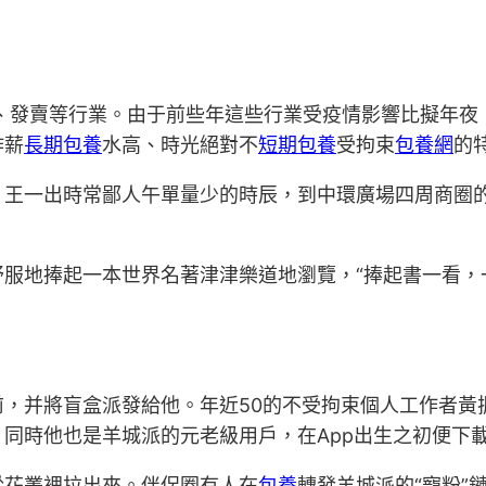
、發賣等行業。由于前些年這些行業受疫情影響比擬年夜，
作薪
長期包養
水高、時光絕對不
短期包養
受拘束
包養網
的
王一出時常鄙人午單量少的時辰，到中環廣場四周商圈的健
服地捧起一本世界名著津津樂道地瀏覽，“捧起書一看，
，并將盲盒派發給他。年近50的不受拘束個人工作者黃
同時他也是羊城派的元老級用戶，在App出生之初便下
從花叢裡拉出來。伴侶圈有人在
包養
轉發羊城派的“寵粉”