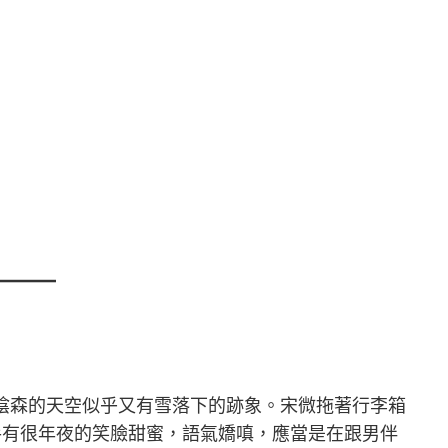
——
陰森的天空似乎又有雪落下的跡象。宋微拖著行李箱
手有很年夜的笑臉甜蜜，語氣嬌嗔，應當是在跟男伴