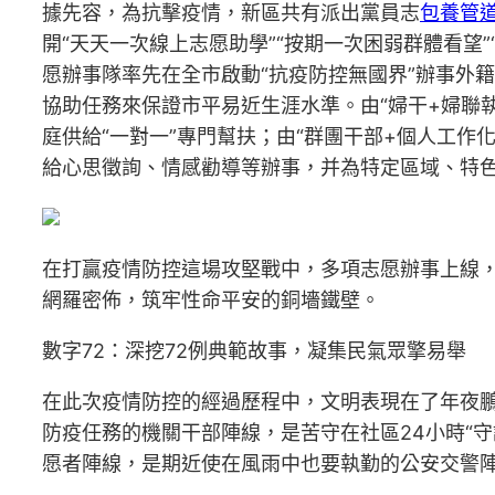
據先容，為抗擊疫情，新區共有派出黨員志
包養管
開“天天一次線上志愿助學”“按期一次困弱群體看望”
愿辦事隊率先在全市啟動“抗疫防控無國界”辦事外
協助任務來保證市平易近生涯水準。由“婦干+婦聯執
庭供給“一對一”專門幫扶；由“群團干部+個人工作
給心思徵詢、情感勸導等辦事，并為特定區域、特
在打贏疫情防控這場攻堅戰中，多項志愿辦事上線
網羅密佈，筑牢性命平安的銅墻鐵壁。
數字72：深挖72例典範故事，凝集民氣眾擎易舉
在此次疫情防控的經過歷程中，文明表現在了年夜
防疫任務的機關干部陣線，是苦守在社區24小時“
愿者陣線，是期近使在風雨中也要執勤的公安交警