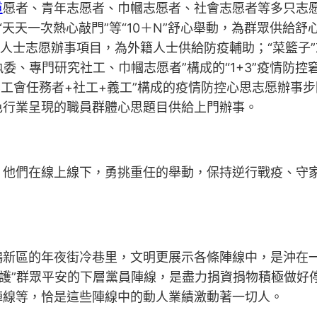
道
愿者、青年志愿者、巾幗志愿者、社會志愿者等多只志愿
“天天一次熱心敲門”等“10＋N”舒心舉動，為群眾供給舒
籍人士志愿辦事項目，為外籍人士供給防疫輔助；“菜籃子
委、專門研究社工、巾幗志愿者”構成的“1+3”疫情防控
化工會任務者+社工+義工”構成的疫情防控心思志愿辦事
色行業呈現的職員群體心思題目供給上門辦事。
，他們在線上線下，勇挑重任的舉動，保持逆行戰疫、守
鵬新區的年夜街冷巷里，文明更展示各條陣線中，是沖在
守護”群眾平安的下層黨員陣線，是盡力捐資捐物積極做
陣線等，恰是這些陣線中的動人業績激動著一切人。