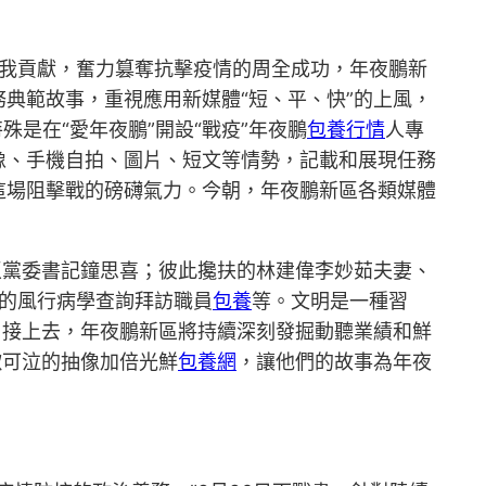
我貢獻，奮力篡奪抗擊疫情的周全成功，年夜鵬新
典範故事，重視應用新媒體“短、平、快”的上風，
是在“愛年夜鵬”開設“戰疫”年夜鵬
包養行情
人專
像、手機自拍、圖片、短文等情勢，記載和展現任務
這場阻擊戰的磅礴氣力。今朝，年夜鵬新區各類媒體
區黨委書記鐘思喜；彼此攙扶的林建偉李妙茹夫妻、
”的風行病學查詢拜訪職員
包養
等。文明是一種習
。接上去，年夜鵬新區將持續深刻發掘動聽業績和鮮
歌可泣的抽像加倍光鮮
包養網
，讓他們的故事為年夜