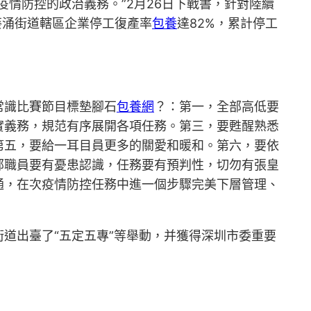
情防控的政治義務。”2月26日下戰書，針對陸續
葵涌街道轄區企業停工復產率
包養
達82%，累計停工
常識比賽節目標墊腳石
包養網
？：第一，全部高低要
實義務，規范有序展開各項任務。第三，要甦醒熟悉
第五，要給一耳目員更多的關愛和暖和。第六，要依
部職員要有憂患認識，任務要有預判性，切勿有張皇
通，在次疫情防控任務中進一個步驟完美下層管理、
道出臺了“五定五專”等舉動，并獲得深圳市委重要