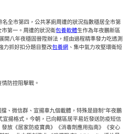
數排名全市第四，公共茅廁周遭的狀況指數穩居全市第
全市第一。周遭的狀況衛
包養軟體
生作為年夜鵬新區
將展開八年夜穩固晉陞辦法，經由過程精準發力吃透測
強力抓好扣分題目整改
包養網
、集中氣力攻堅環衛短
疫情防控阻擊戰。
圍擋、微信群、宣揚車九個載體，特殊是錄制“年夜鵬
式宣揚格式。今朝，已向轄區居平易近發送防疫短信
運動，發放《居家防疫寶典》《消毒劑應用指南》《安心