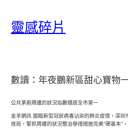
跳
至
靈感碎片
主
要
內
容
數讀：年夜鵬新區甜心寶物一
公共茅廁周遭的狀況指數穩居全市第一
金羊網訊 面臨新型冠狀病毒沾染的肺炎疫情，深圳
夜局，緊抓周遭的狀況整治舉措措施完美“硬基本”