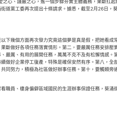
愛之心、謹嚴之心，進一個步驟夯實主體義務，果斷扛起疫
街道黨工委再次提出十條請求。據悉，截至2月26日，
從以下幾個方面再次發力究竟這個夢是真是假，把她看成
，果斷做好各項任務落實情形。第二，要嚴厲任務安排壓
準、嚴厲、有用的展開任務，萬萬不克不及有松懈情感。
持續做好企業停工復產，特殊是確保安然有序。第八，全
，共同努力，積極為社區做好辦事任務。第十，要觸類旁
看職員、棲身偏僻區域國民的生涯辦事保證任務，葵涌街