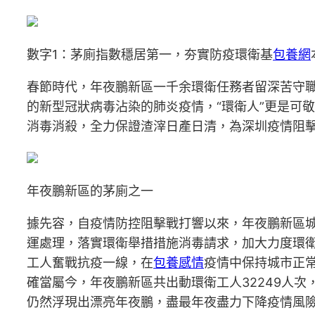
數字1：茅廁指數穩居第一，夯實防疫環衛基
包養網
春節時代，年夜鵬新區一千余環衛任務者留深苦守
的新型冠狀病毒沾染的肺炎疫情，“環衛人”更是可
消毒消殺，全力保證渣滓日產日清，為深圳疫情阻
年夜鵬新區的茅廁之一
據先容，自疫情防控阻擊戰打響以來，年夜鵬新區
運處理，落實環衛舉措措施消毒請求，加大力度環
工人奮戰抗疫一線，在
包養感情
疫情中保持城市正
確當屬今，年夜鵬新區共出動環衛工人32249人次
仍然浮現出漂亮年夜鵬，盡最年夜盡力下降疫情風