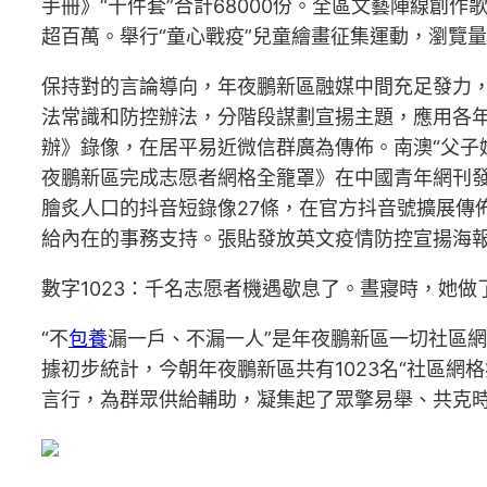
手冊》“十件套”合計68000份。全區文藝陣線創作
超百萬。舉行“童心戰疫”兒童繪畫征集運動，瀏覽
保持對的言論導向，年夜鵬新區融媒中間充足發力，在
法常識和防控辦法，分階段謀劃宣揚主題，應用各年
辦》錄像，在居平易近微信群廣為傳佈。南澳“父子
夜鵬新區完成志愿者網格全籠罩》在中國青年網刊發
膾炙人口的抖音短錄像27條，在官方抖音號擴展傳
給內在的事務支持。張貼發放英文疫情防控宣揚海
數字1023：千名志愿者機遇歇息了。晝寢時，她
“不
包養
漏一戶、不漏一人”是年夜鵬新區一切社區網
據初步統計，今朝年夜鵬新區共有1023名“社區網
言行，為群眾供給輔助，凝集起了眾擎易舉、共克