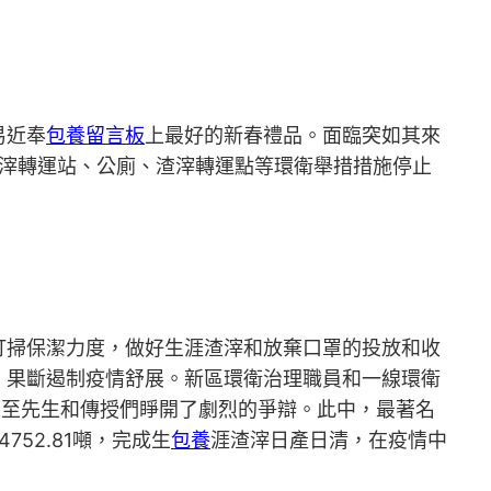
易近奉
包養留言板
上最好的新春禮品。面臨突如其來
渣滓轉運站、公廁、渣滓轉運點等環衛舉措措施停止
打掃保潔力度，做好生涯渣滓和放棄口罩的投放和收
，果斷遏制疫情舒展。新區環衛治理職員和一線環衛
日至先生和傳授們睜開了劇烈的爭辯。此中，最著名
752.81噸，完成生
包養
涯渣滓日產日清，在疫情中