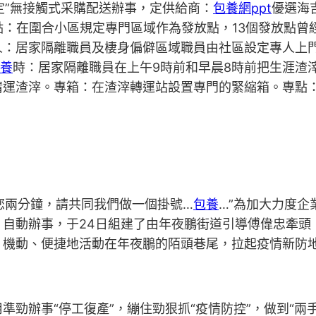
定”無接觸式采購配送辦事，定供給商：
包養網ppt
優選海
點：在圍合小區規定專門區域作為發放點，13個發放點曾
：居家隔離職員及棲身偏僻區域職員由社區設定專人上門
養
時：居家隔離職員在上午9時前和早晨8時前把生涯渣
清運渣滓。專箱：在渣滓轉運站設置專門的緊縮箱。專點：
誤您兩分鐘，請共同我們做一個掛號…
包養
…”為加大力度
自動辦事，于24日組建了由年夜鵬街道引導傅偉忠牽頭，
，機動、便捷地活動在年夜鵬的陌頭巷尾，拉起疫情新防
準勁辦事“停工復產”，繃住勁狠抓“疫情防控”，做到“兩