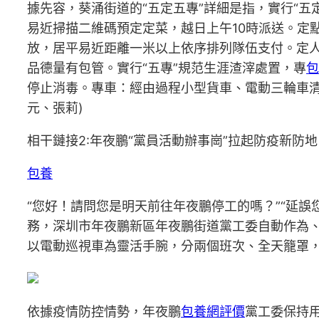
據先容，葵涌街道的“五定五專”詳細是指，實行“五
易近掃描二維碼預定定菜，越日上午10時派送。定
放，居平易近距離一米以上依序排列隊伍支付。定人
品德量有包管。實行“五專”規范生涯渣滓處置，專
包
停止消毒。專車：經由過程小型貨車、電動三輪車
元、張莉)
相干鏈接2:年夜鵬“黨員活動辦事崗”拉起防疫新防地
包養
“您好！請問您是明天前往年夜鵬停工的嗎？”“延
務，深圳市年夜鵬新區年夜鵬街道黨工委自動作為、
以電動巡視車為靈活手腕，分兩個班次、全天籠罩
依據疫情防控情勢，年夜鵬
包養網評價
黨工委保持用