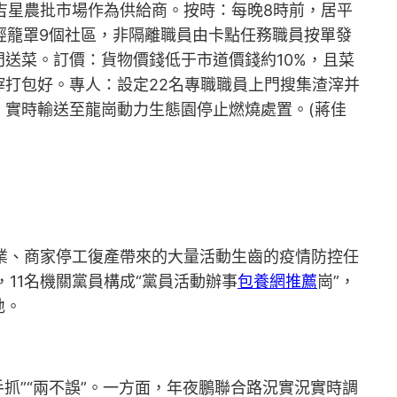
吉星農批市場作為供給商。按時：每晚8時前，居平
經籠罩9個社區，非隔離職員由卡點任務職員按單發
送菜。訂價：貨物價錢低于市道價錢約10%，且菜
滓打包好。專人：設定22名專職職員上門搜集渣滓并
實時輸送至龍崗動力生態園停止燃燒處置。(蔣佳
企業、商家停工復產帶來的大量活動生齒的疫情防控任
11名機關黨員構成“黨員活動辦事
包養網推薦
崗”，
地。
手抓”“兩不誤”。一方面，年夜鵬聯合路況實況實時調