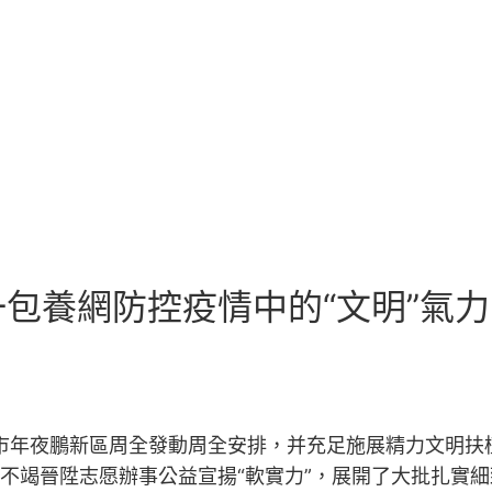
包養網防控疫情中的“文明”氣力
市年夜鵬新區周全發動周全安排，并充足施展精力文明扶
，不竭晉陞志愿辦事公益宣揚“軟實力”，展開了大批扎實