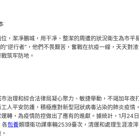
本
職位，潔凈鵬城，用干凈、整潔的周遭的狀況衛生為市平
敬的“逆行者”，他們不畏艱苦，奮戰在抗疫一線，天天對
擊戰筑牢防地。
城市治理和綜合法律局凝心聚力、敏捷舉動，不竭加年夜
衛工人平安防護，積極應對新型冠狀病毒沾染的肺炎疫情
常運轉，為疫情防控做出了應有的進獻。據統計，1月24
，各
包養
類環衛功課車輛2539臺次，清運和處理生涯渣滓4
險。