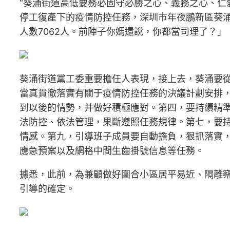
“葵涌街道高低要務必固守必勝之心、義務之心、仁
停工復產下的疫情防控任務，深圳市年夜鵬新區葵涌
人數7062人。前陣子你媽還說，你都當司理了？」
葵涌街道黨工委重要擔任人表現，接上去，葵涌要
當真貫徹落實有關于疫情防控任務的決議計劃安排
到以後的情勢，并做好積極應對。第四，要持續精
法防控、依法管理，果斷遵照任務規律。第七，要
情感。第九，引導班子成員要自動擔負，狠抓落實
應急預案以及網格中間生齒掛號信息等任務。
據悉，此前，為兼顧做好圍合小區居平易近、隔離察
引導的確定。