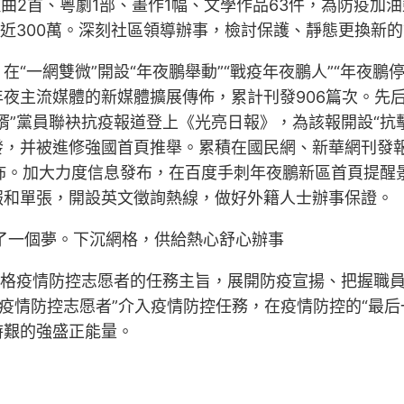
歌曲2首、粵劇1部、畫作1幅、文學作品63件，為防疫加油
量近300萬。深刻社區領導辦事，檢討保護、靜態更換新
“一網雙微”開設“年夜鵬舉動”“戰疫年夜鵬人”“年夜鵬停
夜主流媒體的新媒體擴展傳佈，累計刊發906篇次。先
婿”黨員聯袂抗疫報道登上《光亮日報》，為該報開設“抗
，并被進修強國首頁推舉。累積在國民網、新華網刊發報
佈。加大力度信息發布，在百度手刺年夜鵬新區首頁提醒
報和單張，開設英文徵詢熱線，做好外籍人士辦事保證。
做了一個夢。下沉網格，供給熱心舒心辦事
格疫情防控志愿者的任務主旨，展開防疫宣揚、把握職員
格疫情防控志愿者”介入疫情防控任務，在疫情防控的“最后
時艱的強盛正能量。