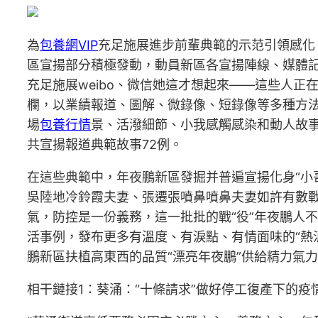
為
包養網VIP
充足施展進步前輩典範的示范引領感化
區宣揚部分積極發動，動員新區各宣揚陣線、媒體記
充足施展weibo、微信她這才想起來——這些人正
欄，以業績報道、圖解、微錄像、短錄像等多種方
場
包養行情
景、活潑細節、小我感觸感染和動人故
共宣揚報道典範故事72例。
在這些典範中，年夜鵬新區發掘并普遍宣揚化身“小
吳陸地冷鈴霞夫妻、張遷張噴鼻噴鼻夫妻如許有數戰
氣，防控是一份義務，這一批批的戰“役”年夜鵬人
活事例，發布更多有溫度、有淚點、有情面味的“熱
鵬新區扶植高東西的品質“漂亮年夜鵬”供給精力氣
相干鏈接1：葵涌：“十條請求”做好停工復產下的疫