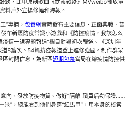
鼓勁，此中原創歌曲《武漢戰疫》MVweibo播放量
的資料戶外宣揚條幅和海報。
工”專欄，
包養網
實時發布主要信息、正面典範、普
后發布新區防疫常識小游戲和《防控疫情，我該怎么
擊疫情一線專題報道”欄目對粵初次報道。《深圳年
道8篇次。54篇抗疫報道登上進修強國。制作群眾
景區封閉信息，為新區
短期包養
當局在線疫情防控供
意向、發放防疫物質、做好“隔離”職員后勤保證……
一米”，總能看到他們身穿“紅馬甲”，用本身的樸素