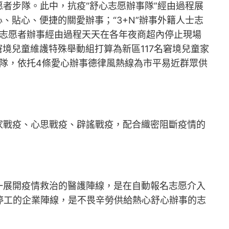
者步隊。此中，抗疫“舒心志愿辦事隊”經由過程展
心、貼心、便捷的關愛辦事；“3+N”辦事外籍人士志
”志愿者辦事經由過程天天在各年夜商超內停止現場
窘境兒童維護特殊舉動組打算為新區117名窘境兒童家
步隊，依托4條愛心辦事德律風熱線為市平易近群眾供
家戰疫、心思戰疫、辟謠戰疫，配合織密阻斷疫情的
一展開疫情救治的醫護陣線，是在自動報名志愿介入
好停工的企業陣線，是不畏辛勞供給熱心舒心辦事的志