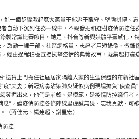
，進一個步驟激起寬大黨員干部忠于職守、堅強拼搏、忘
者自動下沉到任務一線中，不竭發掘和選樹疫情防控任務
在錄製常識比賽節目，她是、抖音等新興媒體平臺感化，特殊
法，激勵一線干部、社區網格員、志愿者用短錄像、微錄
事，經由過程積極宣揚抗擊疫情的典範故事，凝集起打贏
哥”送貨上門擔任社區居家隔離人家的生涯保證的布新社
“疫”夫妻；新冠病毒沾染肺炎疑似病例現場擔負“偵查員
不竭發掘出來，他們是前鋒、是模範，是疫情防控踐行者
消息”，讓疫情防控各條陣線里虔誠無畏、忘我貢獻、可
力。（蔣佳元、楊建超、謝星宏）
情防控