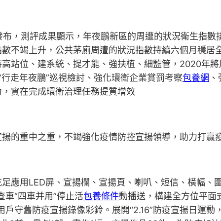
成果發布，測評成果顯示，年夜鵬新區的周遭的狀況衛生指
指數不竭上升，公共茅廁周遭的狀況指數持續六個月穩居
高站位、建系統、提才能、強扶植、細監管，2020年
開“行走年夜鵬”巡視檢討、強化環衛企業賞罰考察
包養網
、
力，實在完成環衛治理任務提質增效
宣揚的重中之重，不竭強化疫情防控宣揚領導，助力打贏
足應用LED屏、宣揚欄、宣揚頁、喇叭、短信、橫幅、
車“四車并用”停止活
包養條件
動播送，構建全方位平面
置用戶守舊防疫宣揚錄像彩鈴。展開“2.16”防疫宣揚日