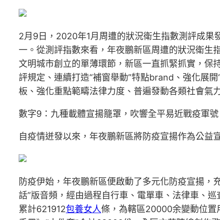
2月9日，2020年1月周遭的狀況衛生指數測評
一。從測評指數來看，年夜鵬新區周遭的狀況衛生
文明城市創立的單薄環節，新區一直抓緊抓實，保持
評規定、連續打造“補窗舉動”特點brand、強化展
板、強化重點範疇法律力度、普遍發動各類社會氣
數字9：九種載體宣揚籠罩，吹響全平易近戰疫軍號
自疫情迸發以來，年夜鵬新區將防疫宣揚作為公益
防疫伊始，年夜鵬新區便啟動了多元化防疫宣揚，充
話”版音頻，經由過程自行車、電單車、法律車、巡查
累計621912
包養女人
條，為轄區20000余變動位