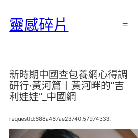
跳
至
靈感碎片
主
要
內
容
新時期中國查包養網心得調
研行·黃河篇丨黃河畔的“吉
利娃娃”_中國網
requestId:688a467ae23740.57974333.