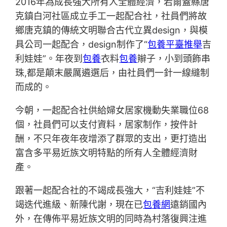
2016年為成長強大所有人全體經濟，若爾蓋縣唐
克鎮白河社區成立手工一起配合社，社員們將故
鄉唐克鎮的傳統文明聯合古代立異design，與模
具公司一起配合，design制作了“
包養平臺推舉
吉
利娃娃”。年夜到
包養
衣料
包養
辮子，小到頭飾串
珠,都是顛末嚴厲遴選后，由社員們一針一線縫制
而成的。
今朝，一起配合社供給婦女居家機動失業職位68
個，社員們可以支付資料，居家制作，按件計
酬，不只年夜年夜增添了群眾的支出，更打造出
富含多平易近族文明特點的所有人全體經濟財
產。
跟著一起配合社的不竭成長強大，“吉利娃娃”不
竭迭代進級、新陳代謝，現在已
包養網
遠銷國內
外，在傳佈平易近族文明的同時為村落復興注進