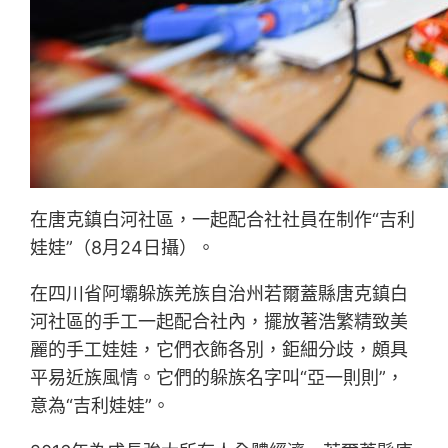
在唐克鎮白河社區，一起配合社社員在制作“吉利
娃娃”（8月24日攝）。
在四川省阿壩躲族羌族自治州若爾蓋縣唐克鎮白
河社區的手工一起配合社內，擺放著浩繁精致美
麗的手工娃娃，它們衣飾各別，鉅細分歧，頗具
平易近族風情。它們的躲族名字叫“亞一則則”，
意為“吉利娃娃”。