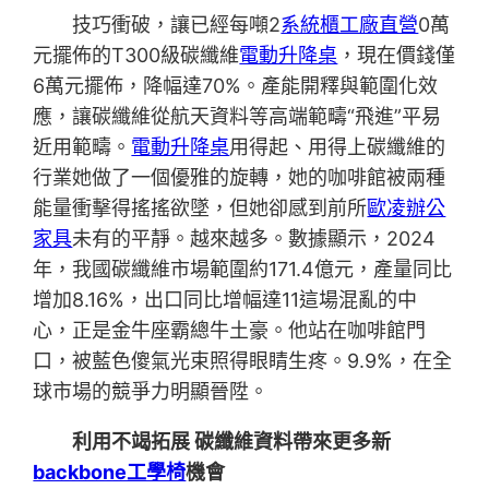
技巧衝破，讓已經每噸2
系統櫃工廠直營
0萬
元擺佈的T300級碳纖維
電動升降桌
，現在價錢僅
6萬元擺佈，降幅達70%。產能開釋與範圍化效
應，讓碳纖維從航天資料等高端範疇“飛進”平易
近用範疇。
電動升降桌
用得起、用得上碳纖維的
行業她做了一個優雅的旋轉，她的咖啡館被兩種
能量衝擊得搖搖欲墜，但她卻感到前所
歐凌辦公
家具
未有的平靜。越來越多。數據顯示，2024
年，我國碳纖維市場範圍約171.4億元，產量同比
增加8.16%，出口同比增幅達11這場混亂的中
心，正是金牛座霸總牛土豪。他站在咖啡館門
口，被藍色傻氣光束照得眼睛生疼。9.9%，在全
球市場的競爭力明顯晉陞。
利用不竭拓展 碳纖維資料帶來更多新
backbone工學椅
機會