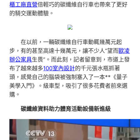
櫃工廠直營
倍輕巧的碳纖維自行車也帶來了更好
的騎交運動體驗。
在以前，一輛碳纖維自行車動輒幾萬元起
步，有的甚至高達十幾萬元，讓不少人“望而
歐凌
辦公家具
生畏”。而此刻，記者留意到，市道上發
布了越來越多
100室內設計
的千元張水瓶抓著
頭，感覺自己的腦袋被強制塞入了一本**《量子
美學入門》。級車型，吸引了很多花費者前來選
購。
碳纖維資料助力體育活動設備新進級