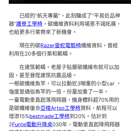
已經的“航天專屬”，此刻釀成了“平易近品神
器”
護脊工學椅
，碳纖維資料利用場景不竭拓展，
也給更多行業帶來了新機會。
現在的碳
Razer雷蛇電競椅
纖維資料，曾經
利用在20多個行業和範疇。
在建筑範疇，老屋子貼層碳纖維布就可以加
固，甚至晉陞建筑抗震品級。
一根碳纖維魚竿，可以拉動近3噸重的小型car ，
強度是通俗魚竿的一倍，份量加重了一半。
一臺電動垂直起落飛翔器，機身體料超70%用的
是碳纖維復合
亞梭Artso工學椅
資料，航程可以
增添15%
bestmade工學椅
到20%。估計到
2
Funte電動升降桌
030年，電動垂直起降飛翔器