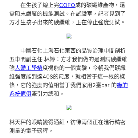
在生孩子線上完
COFO
成的碳纖維產物，還
需顛末嚴厲的機能測試。在試驗室，記者見到了
方才生孩子出來的碳纖維，正在停止強度測試。
中國石化上海石化東西的品質治理中間剖析
五車間副主任 林婷：方才我們做的是測試碳纖維
強
人體工學椅
度機能的一個實驗，今朝我們碳纖
維強度能到達40S的尺度，就相當于這一根的樣
條，它的強度的值相當于我們家用2臺car 的
綠的
系統傢俱
牽引力總和。
林天秤的眼睛變得通紅，彷彿兩個正在進行精密
測量的電子磅秤。