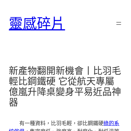
跳
至
靈感碎片
主
要
內
容
新產物翻開新機會丨比羽毛
輕比鋼鐵硬 它從航天專屬
億嵐升降桌變身平易近品神
器
有一種資料，比羽毛輕，卻比鋼鐵硬
綠的系