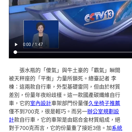
張水瓶的「傻氣」與牛土豪的「霸氣」瞬間
被天秤座的「平衡」力量所鎖死。總臺記者 李
棟：這兩款自行車，外型基礎雷同，但由於材質
差別，份量年夜紛歧樣。這一款國產碳纖維自行
車，它的
室內設計
車架部門份量僅
久坐椅子推薦
僅不到700克，很是輕巧。而另一
辦公室規劃設
計
款自行車，它的車架是由鋁合金材質組成，絕
對于700克而言，它的份量重了接近3倍。加
系統