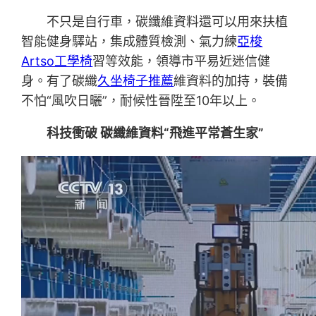
不只是自行車，碳纖維資料還可以用來扶植
智能健身驛站，集成體質檢測、氣力練
亞梭
Artso工學椅
習等效能，領導市平易近迷信健
身。有了碳纖
久坐椅子推薦
維資料的加持，裝備
不怕“風吹日曬”，耐候性晉陞至10年以上。
科技衝破 碳纖維資料“飛進平常蒼生家”