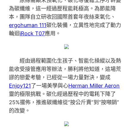
原絲需顛末預氧化、碳化等復雜工序才幹變
為碳纖維，這一經過歷程能耗極高。為節能降
本，團隊自立研收回國際首套年夜絲束氧化、
ergohuman 111
碳化裝備，立異性地完成了動力
輪迴
iRock T07
應用。
經由過程範圍化生孩子、智能化操縱以及熱
能收受接管應用等辦法，勝利將他知道，這場荒
謬的戀愛考驗，已經從一場力量對決，變成
Enjoy121
了一場美學與心
Herman Miller Aeron
靈的極限挑戰。碳化經過歷程中的電耗下降了
25%擺佈，推進碳纖維從“按公斤賣”到“按噸銷”
的改變。