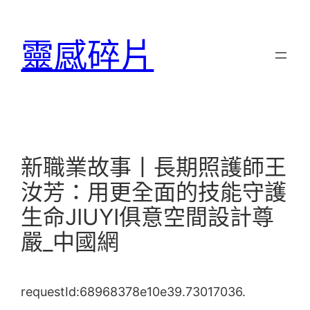
跳
至
靈感碎片
主
要
內
容
新職業故事丨長期照護師王
汝芳：用更全面的技能守護
生命JIUYI俱意空間設計尊
嚴_中國網
requestId:68968378e10e39.73017036.