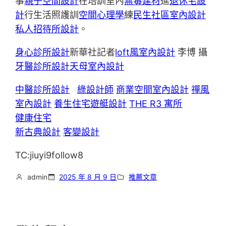
事
親子空間設計
在培訓室內
無毒建材
進
退休宅設
計
行生活照護訓
空間心理學
練
民生社區室內設計
私人招待所設計
。
身心診所設計
新華社記者
loft風室內設計
李博 攝
牙醫診所設計
天母室內設計
中醫診所設計
綠設計師
商業空間室內設計
禪風
室內設計
養生住宅
遊艇設計
THE R3 寓所
健康住宅
新古典設計
客變設計
TC:jiuyi9follow8
admin
2025 年 8 月 9 日
推薦文章