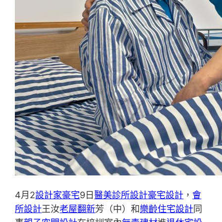
4月2
設計家豪宅
9日
醫美診所設計
豪宅設計
，
會
所設計
王汝
老屋翻新
芳（中）和
樂齡住宅設計
同